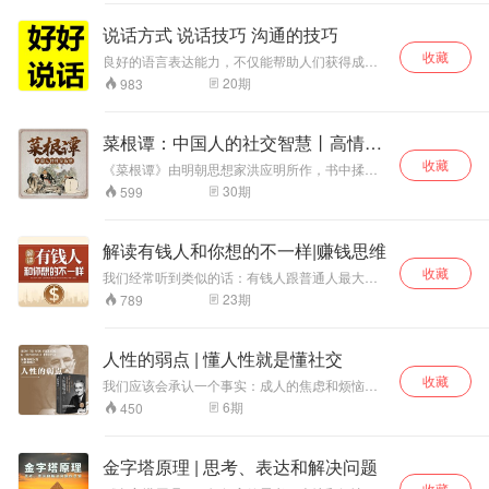
活。也成了众多美
女喜欢的抢手货，
说话方式 说话技巧 沟通的技巧
男人们嫉妒，却无
收藏
可奈何，一朝逆
良好的语言表达能力，不仅能帮助人们获得成
袭，陈大光无
功，还能给人带来幸福。会讲话的人，不只是在
20
期
983
职场如鱼得水，在日常的家庭生活中也能获得更
奈：“摊牌了，不装
加和睦的关系。
了，咱也想低调，
实力不允许呀” 一
菜根谭：中国人的社交智慧丨高情商
根银针，救世医
社交
收藏
《菜根谭》由明朝思想家洪应明所作，书中揉合
人，打脸恶霸。
了儒家的中庸思想和佛家的出世思想，是一部论
30
期
599
述修养、人生、处世、出世的经典语录集。 作者
以“菜根”为本书命名，意谓“人的才智和修养只有
经过艰苦磨炼才能获得”，正所谓“咬得菜根，百事
解读有钱人和你想的不一样|赚钱思维
可做”。 交友是处世之道，做人是修己之心 真正
收藏
的聪明人，都胸中有沟壑，腹里有乾坤。 遇事懂
我们经常听到类似的话：有钱人跟普通人最大的
退让，与人有路，给自己留退路。 待人常宽厚，
差别，不是金钱，而是思维方式。但这种思维方
23
期
789
与人为善，为自己积福缘。 做人，若是处处计
式到底是什么，却很少有人说清楚。本专辑就是
较，只会伤人伤己，得不偿失。 当你学会让一
教你怎么建立在金钱方面的思考模式，并且挑战
步、宽一分，让别人舒服，人生会更加开阔。
你那些有所局限而消极的想法、习惯和行动。 拥
人性的弱点 | 懂人性就是懂社交
有15年以上的高管经验的孙春岭老师，深入解读
收藏
《有钱人和你想的不一样》，结合自身创业、管
我们应该会承认一个事实：成人的焦虑和烦恼，
理、经商经验，用通俗易懂的方式带你真正了解
多半是来自于人际关系。 人际关系不仅影响着我
6
期
450
财富法则，从资源、投资、理性、共识等多个方
们每天的心情，还会操控我们是否能够升职加
面，提高财商，发现你身边唾手可得的财富！
薪，是否可以家庭美满，是否有番作为。它的影
响方方面面，它的重要性不言而喻。 怎样才能掌
金字塔原理 | 思考、表达和解决问题
控人际关系，让自己人生的旅途更加通畅？ 先去
收藏