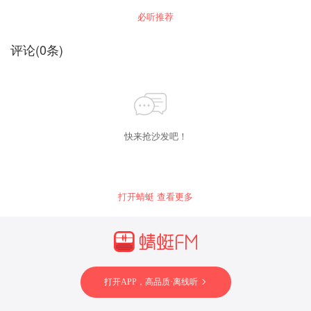
解古人智慧，从中习得社交之道。对现实社会既
必听推荐
有深刻认识，在处世、从事中该如何持身、待
人，本书都有意味深长的概括。平实亲切，符若
合契，极易引起共鸣。
评论
(
0
条)
快来抢沙发吧！
打开蜻蜓 查看更多
打开APP，高品质·离线听