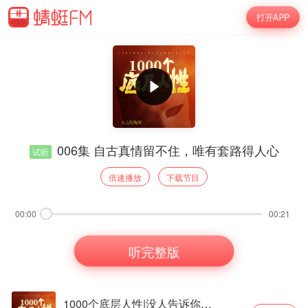
打开APP
006集 自古真情留不住，唯有套路得人心
试听
倍速播放
下载节目
00:00
00:21
听完整版
1000个底层人性|没人告诉你的大实话