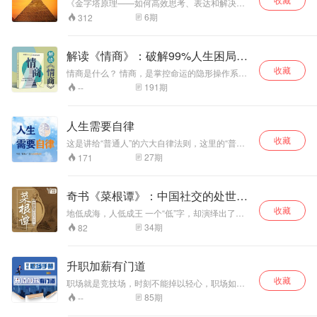
了解“人性的弱点”！
《金字塔原理——如何高效思考、表达和解决问
题》共6集，是由壹创新商学创始人王晓芳发起的
6
期
312
个人成长书课，让你在10秒内吊住别人的胃口，
快速提升你的记忆力，助你分配任务既不重复也
不遗漏，帮你避免无效沟通。这是一套高效思
解读《情商》：破解99%人生困局的
考、清晰表达、解决问题的系统方法。
法则
收藏
情商是什么？ 情商，是掌控命运的隐形操作系统
——它决定你如何管理情绪、洞察需求、影响他
191
期
--
人 在这个赢在软实力的时代 专业能力决定你的下
限，而情商决定你的上限 高情商者：把冲突变机
会，让对手变盟友 低情商者：优势变劣势，真心
人生需要自律
话变致命伤 也许你正面临： 工作受挫、关系紧
收藏
张、情绪失控，感觉人生陷入困境 高情商者擅长
这是讲给“普通人”的六大自律法则，这里的“普通
情绪管理，会调节、能觉察、善应对、懂化解，
人”，是指意志力普通的人。所谓意志力普通，就
27
期
171
总能在关键时刻把握机遇 情绪影响决策，情商决
是指： 明明下定决心每天晚上睡前要读书，结果
定命运。"情商时代"，会管理情绪让你脱颖而出！
一页还没看完就睡着了； 明明下定决心每天要运
别担心改变为时已晚，麦田老师将系统讲解情商
动减肥，结果第二天闹钟一响，一翻身又睡了；
奇书《菜根谭》：中国社交的处世智
的奥秘，带你走出低谷，重塑人生。
明明下定决心不对孩子吼叫，结果脾气上来，又
慧
收藏
不管不顾了。
地低成海，人低成王 一个“低”字，却演绎出了深
厚的境界，风范，哲学。 李嘉诚曾给自己的儿子
34
期
82
开出了一条训词：“树大招风，低调做人。” 古往
今来多少成功者，都是从中领悟处世之道。 三国
时诸葛亮对蜀国居功至伟，刘备本想以皇位相
升职加薪有门道
让，但诸葛亮谨守属臣本分，低调做人，而正是
收藏
他的功成不居，让后人敬佩不已。 白话精简，彻
职场就是竞技场，时刻不能掉以轻心，职场如人
悟人生真谛 本专辑通过对《菜根谭》五大模块的
生，最怕走弯路，持续性学习，让自己方向更清
85
期
--
解读，分别包括：修身、应酬、评议、闲适、概
晰，前路更顺利。
论。 以通俗易懂，幽默风趣的形式，让你深入了