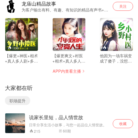
龙庙山精品故事
关注
为客户输出有料、有趣、有知识的精品有声书+优
质原创畅销课程
1190
548
1138
【爆更+神医+相术
【爆更爽文+村医
他因为一场车祸变
+真人多人剧+多女
+相术+真人多人剧
成了傻子，没想到
主爽文】陈大光因
+多女主】乡村青
因祸得福，意外获
APP内查看主播
为一场车祸变成了
年遭恶毒女友陷
得陈抟老祖传承。
傻子，没想到因祸
害，两年时间习得
从此各种疑难杂症
得福，意外获得陈
一身本领，会看相
轻松化解，风水相
大家都在听
抟老祖传承，打脸
会武术又懂神奇医
术也难不住。 种植
逆袭。 从此各种疑
术，隔壁漂亮姐
水果，培育草药，
难杂症轻松化解，
姐，邻村嫂子需要
带领乡亲们发家致
职场提升
相术也难不住。 种
帮助，必须助人为
富，过上了人人羡
植水果，培育草
乐！
慕的悠闲乡村生
药，带领乡亲们发
活。
说家长里短，品人情世故
家致富。 闲来钓钓
鱼，看看病，谈谈
收藏
日常分享生活小故事，与您一起品位人情世故。
恋爱，过上了人人
60
期
215
羡慕的悠闲乡村生