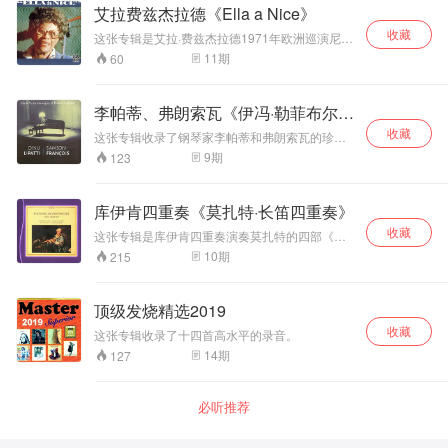
赞。钢琴与长笛的
克广播音乐厅录音，声音效果还不错。三位演奏
她敏捷的花腔技术使她能胜任露契亚这样的高难
艾拉费兹杰拉德《Ella a Nice》
优秀平衡和生动的
家虽然不算出名，但演奏技巧很高超，配合非常
度唱段。她与男高图克和男中音梅里尔合作演出
收藏
默契。
空间感使这张唱片
的《茶花女》以她赋予主人公细腻感伤的演绎至
这张专辑是艾拉·费兹杰拉德1971年欧洲巡演尼斯
今仍为人们称道。莫芙演唱的音质纯净清脆，线
更具聆听和收藏价
站的现场实况，当时她54岁，正处于演唱技艺、
11
期
60
条明晰匀称，音量不大，却充盈着极强的艺术感
值，除此，这还是
气息控制、即兴语感完全成熟的黄金阶段。法国
染力。
歌迷向来极度追捧Ella，当晚剧场氛围热烈松
一张测试音响非常
弛，让她敢于做大量高难度即兴发挥，是业内公
优秀的室内乐唱
李帕蒂、弗朗索瓦《伊冯·勒菲布尔的
认Ella顶级现场录音代表作之一。制作人Norman
片。 普罗科菲耶夫
和声》
收藏
Granz完整捕捉了整场演出无剪辑实录，没有后
这张专辑收录了钢琴家李帕蒂和弗朗索瓦的珍贵
《D大调第二号长
期修音，完整保留现场临场感、即兴互动与观众
录音。包括：1、李帕蒂与卡拉扬指挥的卢塞恩音
笛奏鸣曲》作品
9
期
123
氛围。1990年Fantasy完整数字重制，修复现场
乐节管弦乐团合作，演奏莫扎特《第21钢琴协奏
94，作于1942-
声场，保留剧院自然混响，无降噪失真，是爵士
曲》，1950年8月23日录制；2、弗朗索瓦与伯恩
1943年。这首奏鸣
现场收藏必入碟，被列为Ella五大现场专辑之
斯坦指挥的纽约爱乐乐团合作，演奏普罗科菲耶
曲共有四个乐章，
库伊肯四重奏《莫扎特·长笛四重奏》
一。 艾拉对声音的掌控力登峰造极，哪怕临时突
夫《第五钢琴协奏曲》，1960年10月29日在卡内
沿袭了古典奏鸣曲
发大跨度音程跳跃也稳如磐石；分句、换气、即
收藏
基音乐厅录制；3、弗朗索瓦独奏德彪西《甚慢板
这张专辑是库伊肯四重奏演奏莫扎特的四部《长
的结构，而在和声
兴加花极度大胆，却不破坏歌词情感；摇摆律动
圆舞曲》，1962年1月23日录制。
笛四重奏》，1982年的录音。库伊肯四重奏是一
与织体等方面颇具
10
期
215
足以带动听众起舞，抒情段落又能催人落泪。
支使用古乐器的四重奏团，由Barthold Kuijken吹
创新性，是近现代
Bing Crosby评价：“无论男女老少，Ella都是史上
奏横笛、Sigiswald Kuijken演奏一把1700年米兰
长笛奏鸣曲的代表
最伟大的歌者”，这句评语正是这张现场最贴切注
制的乔凡尼·格兰奇诺小提琴、Lucy van Dael演
性作品。长笛独奏
顶级发烧精选2019
解。 一张专辑集齐三类爵士核心曲目：1、美国
奏一把1771年伦敦制的塞缪尔·汤普森中提琴、
部分技巧飞扬、充
经典音乐剧标准曲（Cole Porter、格什温）；
收藏
Wieland Kuijken演奏一把1570年制的安德烈亚·
这张专辑收录了十四首高水平的录音。
满着戏剧般的张力
2、艾灵顿公爵大乐队摇摆名作；3、巴萨诺瓦拉
阿马蒂大提琴。他们不但使用古乐器，而且追寻
14
期
127
丁爵士+当代流行改编（披头士、卡朋特）完整展
与抒情性，对演奏
历史演奏习惯去演奏莫扎特的作品，力求还原作
现Ella全能的演唱范围，没有风格短板。Tommy
者的技巧和音乐表
曲家当时年代的真实声音。 莫扎特创作的长笛四
Flanagan三重奏伴奏克制且富有弹性，完全衬托
现能力是很大的考
重奏一共有四首：K285、K285a、K285b和
人声，留白恰到好处；贝斯与鼓的律动给Ella充
必听推荐
验；而钢琴部分也
K298。都是他为长笛和弦乐三重奏所做，长笛在
足即兴空间，人声与器乐互动浑然一体，是爵士
十分精彩，并非通
小提琴、中提琴和大提琴的衬托下显得十分活泼
人声三重奏的经典范本。 这是艾拉·费兹杰拉德中
过固定的伴奏音型
而优美。据说莫扎特曾经很讨厌长笛这件乐器，