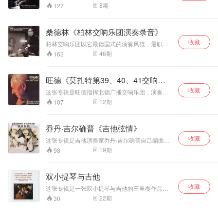
包含上个世代的男高音代表人物史帝法诺、贝冈
饱满自然，动态范
1月在罗马录制的，由Francesco Cafiso领衔并演
拖沓煽情；部分曲
数乐迷。两位乐坛
8
期
127
吉与克劳斯。参与的指挥更包括莱布维兹、塞拉
奏中音萨克斯、Andrea Pozza演奏钢琴、Aldo
围大，是傅聪艺术
目速度比常见版本
的王者合作演奏了
芬、史托科夫斯基、马格等。 安娜·莫芙（Anna
Zunino演奏贝斯、Nicola Angelucci担任鼓手。
成熟期的重要录
偏快，但并不仓
普罗科菲耶夫和弗
Moffo，1932年6月27日-2006年3月11日）美国
弗朗西斯科·卡菲索（Francesco Cafiso）意大利
音。其中Op.48、
促，重在音乐气韵
朗克的《长笛奏鸣
桑德林《柏林交响乐团演奏录音》
歌唱家，出生于宾夕法尼亚州，有意大利血统。
中音萨克斯演奏家，1989年5月24日出生于西西
Op.62都是肖邦晚
流动。
曲》。两位大师的
1950-60年代活跃于乐坛，因其歌声与美貌而受
收藏
里岛的维多利亚。他是爵士史上最早熟的人才之
柏林交响乐团以它最德国式的演奏风范，最职业
期杰作：c小调
精妙配合，让音乐
欢迎。好莱坞曾有意请她拍电影，但因母亲有意
一。弗朗西斯科只有九岁那年，他与国际知名音
化的演奏热情以及全体团员德国式的合作精神常
Op.48‑1 宏大悲
呈现出迷人的色彩
46
期
162
让她当修女而拒绝。1955年获得奖学金，进入罗
乐家合作迈出了第一步。2002年7月举行的爵士
年获得了音乐界同仁和广大观众的赞许和认可。
壮，Op.62两首是
与魅力。 高威的长
马的圣奇西利亚音乐院求学。二十三岁挑战《蝴
音乐节在佩斯卡拉（Pescara）与温顿·马尔萨里
世界众多顶级的指挥大师和艺术大师常年和柏林
肖邦生前最后出版
笛音色细腻、华
蝶夫人》一角，让她一夕成名。之后她饰唱《法
斯（Wynton Marsalis）见面，这对弗朗西斯科的
交响乐团持着长期的合作演出。
的夜曲，意境内敛
丽，丰富的泛音让
旺德《莫扎特第39、40、41交响
斯塔夫》与《梦游女》的女主角，结果吸引卡拉
事业至关重要。马尔萨里斯带着弗朗西斯科在欧
沧桑。
笛声更加飘逸高
扬，邀请她到萨尔兹堡音乐节合作《法斯塔夫》
洲最大城市的著名剧院里演出。从那时起，弗朗
曲》
收藏
这张专辑是旺德指挥北德广播交响乐团，演奏莫
贵。1975年是高威
以及此剧的唱片录音。而卡拉丝演唱的《波西米
西斯科在意大利和国外经历了一系列重要的经
扎特最后三部登峰造极的交响杰作《第39、40、
12
期
107
演奏生涯中状态最
亚人》，也指定由她唱对手角色穆赛塔。当时的
历。他赢得了各种重要的奖项：纽约的国际爵士
41交响曲》。 莫扎特最后三部交响曲作品，堪称
她可说集千万宠爱于一身。 1957年莫芙与RCA
好的时期，这几首
音乐节组织奖，伦敦的世界萨克斯风比赛等。为
音乐史上古典时期最受人推崇、广受热爱的音乐
制作人马里欧·兰夫蓝基结婚。1959年她在大都会
奏鸣曲在他的演绎
了体验新的音乐风格和流派，弗朗西斯科前往新
巨作。而在当代的唱片版本当中，优秀的演奏往
歌剧院首演《茶花女》之薇奥丽塔一角大获成
乔丹·吉尔确普《吉他弦情》
下摆脱了阴柔之
奥尔良，与许多当地重要音乐家一起演奏。
往出自德奥乐队之手，旺德与北德广播交响乐团
功，并因此与剧团展开长期合作，而当1976年她
气，音色明亮。具
收藏
的RCA版就是其中的佼佼者。旺德的指挥尽量保
这张专辑是吉他演奏家乔丹·吉尔确普自己编曲辑
退休时，也是选择此角色告别舞台。1960-1973
有强烈的金属质
持乐曲原本的韵味，不添加太多渲染，在稳健中
录的第一张唱片，完全是“自传”性的专辑。真正的
年之间，在意大利当地的电视台担任主播，被选
19
期
98
感。充满了喜悦精
处处散发着莫扎特式的精妙，使得《降E大调第
吉他爱家喜欢品聆一把吉他的“清弹”，可能这样才
为意大利最美丽的10位女性之一。除了歌剧，她
神，生气勃勃。阿
39交响曲》的音乐活泼、明快；《g小调第40交
能细赏其中的香醇味。这张专辑由乔丹·吉尔确普
也演唱清歌剧与艺术歌曲，曾拍过四部电影。 莫
格丽奇娴熟精湛的
响曲》有种令人哀伤的抒情美；《C大调第41“朱
自己演奏，自己撰写唱片文稿，用琴声和文笔抒
芙的歌声柔和恬淡、用情真挚、细腻而温柔，对
双小提琴与吉他
演奏技巧、丰富的
庇特”交响曲》则更为庄严肃穆。 专辑演奏、录音
发心声，很适合吉他爱好者的口味。听这张唱
于乐曲中的抒情性控制得宜，由内而外散发出典
水平一流，获得《日本唱片艺术》推荐。这个录
力度变化，音色自
收藏
片，可以先凭自己的“听功”，按顺序欣赏，也可以
这张专辑是一张双小提琴与吉他的三重奏作品
雅高贵的气息。与戏剧性的作品相比，她更适合
音中弦乐的音响清晰融合、呈现出德国乐团特有
然，钢琴高音区的
按“文”索骥，依乔丹·吉尔确普的引语踏上唱片中
集，选择了泰勒曼、罗森慕勒、科莱里、哈塞、
演唱抒情的作品。莫芙的嗓音低沉丰满、优雅，
22
期
30
的丰厚音色，木管的声音圆润甜美，音场形态自
光彩和纯净的中低
的吉他音乐之旅。熟悉几遍之后，当你闭上眼
哥布瑞利、迪亚贝里等六位著名作曲家的三重奏
线条明晰匀称。虽然音量不大，但音色温暖而丰
然、空间感生动，是进入莫扎特交响乐世界的最
睛，专心欣赏这场吉他独奏音乐会，乔丹·吉尔确
音区表现都值得称
作品。专辑在位于布拉迪斯拉发市的捷克斯洛伐
富，有着柔和的色彩和天鹅绒般舒适的低音区。
佳选择。
普的乐思在你心中会更加清晰，更能产生共鸣。