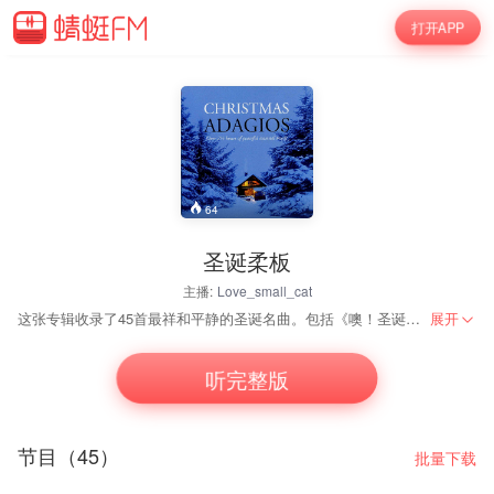
打开APP
64
圣诞柔板
主播:
Love_small_cat
这张专辑收录了45首最祥和平静的圣诞名曲。包括《噢！圣诞夜》、《圣母颂》、《天使神粮》、《白色圣诞》、《第一个圣诞》、《玫瑰花冠》、《羔羊》、《噢！圣诞树》、《子夜时分》、《天使加百列的音讯》、《在甜蜜快乐里》、《伯利恒小城》等。参与录音的有帕瓦罗蒂、普莱丝、苔芭尔迪、卡娜娃等著名歌唱家，圣马丁学院室内乐团及合唱团、巴赫合唱团、剑桥国王学院合唱团、蒙特威尔第合唱团、圣保罗大教堂唱诗班、维也纳男童合唱团等七支世界闻名的合唱团。 专辑中不但有最优美的旋律，更网罗了诸多顶尖音乐家最令人动容的演出，名曲与名家相得益彰，也为圣诞节妆点出最动人的音韵。
展开
听完整版
节目（45）
批量下载