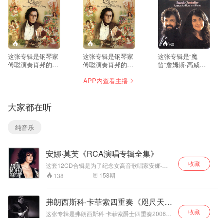
--
--
60
这张专辑是钢琴家
这张专辑是钢琴家
这张专辑是“魔
傅聪演奏肖邦的10
傅聪演奏肖邦的11
笛”詹姆斯·高威与
首《夜曲》，属于
首《夜曲》，这是
钢琴女祭司玛莎·阿
APP内查看主播
肖邦中期成熟一直
非常独特的版本，
格丽奇早期的经典
到生命晚期的夜曲
和很多西方演奏家
录音，一个合作无
创作，相比早期夜
处理不一样。傅聪
间典藏版本。专辑
大家都在听
曲，情绪更复杂、
不刻意渲染悲戚感
演奏、录音水平一
织体厚重，悲剧
伤，气质偏向清
流，获得《日本唱
性、沉思感更强。
淡、留白、写意，
片艺术》推荐。 詹
纯音乐
傅聪以东方美学理
如同中国水墨画；
姆斯·高威是举世公
解肖邦，不追求过
触键克制，踏板运
认的长笛大师，经
度煽情，克制、通
用审慎，线条层次
常以独奏家身份活
安娜·莫芙《RCA演唱专辑全集》
透，歌唱性极强，
非常清晰，把夜曲
跃在世界各地舞
触键音色温润，对
内在复调线条清晰
台，广受乐迷喜
收藏
这套12CD合辑是为了纪念女高音歌唱家安娜·莫
复调层次处理是一
地剥离出来，而不
爱。玛莎·阿格里奇
芙逝世十周年而特别发行的限量版本，收录了她
158
期
138
大亮点，区别于很
是一味朦胧的浪漫
是钢琴界的佼佼
1960-1974年间在RCA唱片公司演唱录音，其中
多西方演奏家浓烈
音响。傅聪在节奏
者，她娴熟精湛的
包含了四张首度发行CD的专辑。合辑采用的所有
戏剧化的处理方
模拟母带均以24位/96kHz的技术加以数字化重新
处理上，自由速度
演奏技巧，犀利、
弗朗西斯科·卡菲索四重奏《咫尺天
处理，效果更胜以往，是回味当代名演的最好选
式。 这版录音在伦
（rubato）克制而
流畅的音乐风格和
堂》
收藏
择。 在这套合辑中，安娜·莫芙与多位歌手合作，
敦完成，钢琴音色
有灵气，不会过度
华丽的音色折服无
这张专辑是弗朗西斯科·卡菲索爵士四重奏2006年