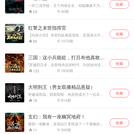
山，缺一位开国皇
“犯华夏者，虽神必
收藏
后。”
诛！”
一所三流学校，五个同寝女生，却隐藏着不为人
知的秘密【付费精品】
40
期
29
红警之末世指挥官
收藏
【内容介绍】 末世到处都是危机，苏晨表示不用
担心，有红警系统，就是这么自信。 你说你
1070
期
96
有很多武器？抱歉，我这里的武器多的用不完，
天气控制仪了解一下。 你说变异兽很强大？
刚好我的超级兵种诞生，还没有开荤呢。 苏
三国：这小兵能处，打吕布他真敢上|
晨的目光看向上空：“地球从来不是我的目标，我
争霸流
收藏
的目标是那星 【作者介绍】 星无辰，塔读签约作
"穿越回汉末，在群雄并起的时代，刘岩如何生
者，代表作《末世农场主》 【主播介绍】 夜猫，
存，如何在夹缝中慢慢成为一路诸侯，进而谋取
1630
期
133
出版有声作品《少年风水师》、《玲珑谋》、
天下，无数烽烟望九州，试看天下英雄出我辈。
《阴村》、《刑警手记之头号重案》、《阴界商
这里有铁血厮杀，这里有化骨柔情，这里有权谋
人》、《山医》等
天下，这里有热血江湖不一样的历史，却是一样
大明刑王（男女双播精品悬疑）
的铁血男儿，让三国之小兵传奇带你走进那个战
收藏
火纷飞的时代，一起体验成为英雄的路。"
穿越成死囚，阴差阳错，他居然成为了一位名
捕。【付费精品】
814
期
78
玄幻：我有一座幽冥地府！
收藏
萧阳一觉醒来，发现自己竟然成了一个落魄的青
铜级城主，周围都是虎视眈眈的强敌，稍有不慎
300
期
71
就会万劫不复！ 不过好在，他的体内觉醒了一个