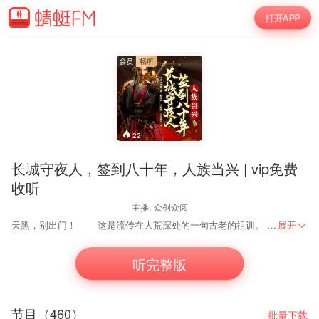
打开APP
22
长城守夜人，签到八十年，人族当兴 | vip免费
收听
主播:
众创众阅
天黑，别出门！ 这是流传在大荒深处的一句古老的祖训。 上万年的历史早已证明了这句话的真假。 黑暗深处，有大恐怖！ 牧阳穿越到异世，成为长城守卫军的一员，获得签到系统，当签到八十年之后，妖魔入侵！ 牧阳出手，一招毁灭百万魔族大军，这一刻，所有人族沸腾，被欺压万年的人族，当大兴
展开
听完整版
节目（460）
批量下载