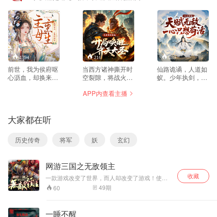
1394
216
889
前世，我为侯府呕
当西方诸神撕开时
仙路诡谲，人道如
心沥血，却换来夫
空裂隙，将战火燃
蚁。少年执剑，誓
君背叛、婆母毒
遍华夏大地，无数
开万世青天！ 九域
APP内查看主播
杀、亲子惨死。重
同胞在神罚下化为
仙凡殊途，修士视
生回嫁入侯府那
灰烬。 华夏无神？
苍生为刍狗。 方尘
年，我笑了。你们
举国绝望时，守墓
因缘际会窥见仙道
大家都在听
要贤惠主母？我送
人陆离肩负唤醒神
一角， 然仙门冷
来家破人亡。你们
灵之重任。 于是
眼，根骨卑劣；世
要家族荣光？我亲
—— 孙悟空金箍棒
道艰险，妖魔横行
历史传奇
将军
妖
玄幻
手将它埋进祖坟。
捅穿天堂之门：“上
—— 他见稚子冻毙
这一次，我不争
帝老儿！吃俺老孙
于风雪，老农跪死
宠，不宅斗。我要
一棒！” 哪吒踩着
于仙门税粮，修士
网游三国之无敌领主
用你们最在乎的宗
风火轮撞碎自由女
斗法余波焚毁百里
族血脉、风水龙
神像：“小爷的混天
村庄…… “仙人不
收藏
一款游戏改变了世界，而人却改变了游戏！使得
脉，为我和孩儿陪
绫，擦脚都嫌糙！”
仁，我便以凡骨开
游戏不仅仅是游戏！竟然演变成争霸天下之战！
49
期
60
葬。当我将最后一
白起挥青铜剑召百
天！” 惊雷剑鸣如
有英雄无敌，有热血沸腾！有群雄争霸，有历史
抔土填平，新帝却
万秦俑：“赳赳老
龙啸，九域云开见
武将！ 有城市建造，有城市攻略！ 有感情纠葛，
执我之手：“这江
有美人天下！
秦，随本帅屠神！”
青天！
一睡不醒