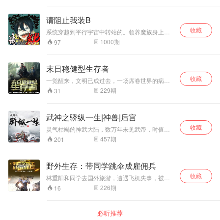
幽冥地府！ 只要有幽冥地府，他就可以统御阴兵
阴将，十殿阎罗！ 召唤黑白无常，斩杀恶鬼，口
请阻止我装B
吞日月！ 召唤判官城隍，惩恶扬善，坐镇世间！
收藏
召唤十殿阎罗，鬼门大开，百鬼夜行！ 多年以
系统穿越到平行宇宙中转站的。领养魔族身上的
后…… 萧阳忽然发现自己多出了无数个名字。 有
贱人男主。激活了贱人系统。从此欧子的的贱人
1000
期
97
人称他为最强城主，有人称他为冥界主宰，也有
宇宙又添一员变态。欧子的贱人宇宙没有垃圾放
人称他为轮回天帝……
心收听。 一个没有颜值满身变态的男主。得到了
一个没有节操只认识变态的系统。恰巧遇到了一
末日稳健型生存者
个只会演绎变态的主播。只能说相得益彰。不喜
收藏
欢变态爆笑问的。不懂得喜剧表演的。就不要听
一觉醒来，文明已成过去，一场席卷世界的病毒
了。想放松想欢乐一下的，闭眼入坑。
将绝大多数人类感染成只有进食欲望，没有理
229
期
31
智，没有痛觉的怪物。剩余的人类在文明的废墟
中战战兢兢，苟延残喘。 陈墨掏出笔记本，开始
制定生存计划，他要活下去，找到自己的亲友
武神之骄纵一生|神兽|后宫
——如果他们还活着。 这是一场没有二周目的游
收藏
戏，他只有一次机会，不能惊诧，不能一愣，不
灵气枯竭的神武大陆，数万年未见武帝，时值十
能没想到，一切都要在计划之中，稳健才能活得
万年交替之际，赵括因被陷害奸杀越国公主而被
457
期
201
更久，稳健才能不会失败。
流放，与情圣相遇获得神功传承，又的神兵游龙
剑，从此踏上成王之路，一步步解开神武大陆十
万年前隐藏的秘密……
野外生存：带同学跳伞成雇佣兵
收藏
林重阳和同学去国外旅游，遭遇飞机失事，被迫
跳伞，结果不小心跳到战场，落地一把ak。 起
226
期
16
初，大家伙都很慌，呜呜呜的哭喊着救命要回
家。 后来，在枪林弹雨中，同学们谈笑风生：
“喂？妈，什么枪声啊，我和同学放炮仗呢，不说
必听推荐
了我先挂了，签收个东风快递……” “大哥，我让