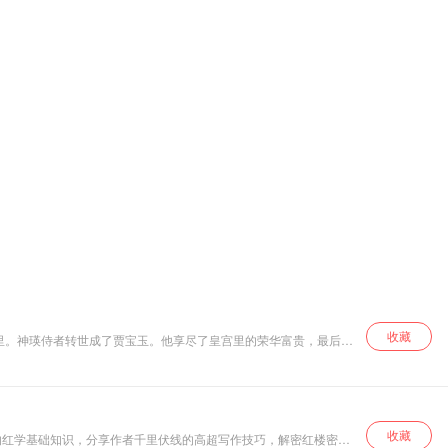
收藏
里。神瑛侍者转世成了贾宝玉。他享尽了皇宫里的荣华富贵，最后重
是大清皇家，大观园则是圆明园，贾宝玉其实是大清皇帝，林黛玉则
藏版自2021年出版以来，被众多红楼梦迷誉为是对《红楼梦》真
收藏
的红学基础知识，分享作者千里伏线的高超写作技巧，解密红楼密