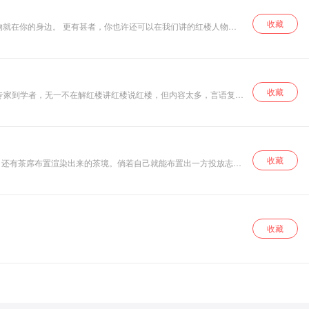
收藏
收藏
专家到学者，无一不在解红楼讲红楼说红楼，但内容太多，言语复
把另一部《红楼梦》留给读者，期待我们用自己的生平所闻和想象力
式品读这部社群文化的百科全书。领你走进真正的大观园，弥补你那
收藏
，还有茶席布置渲染出来的茶境。倘若自己就能布置出一方投放志趣
源于生活，而高于生活。 茶席之美，是视觉与心
仿佛天地间的一片净土，任由心神游离，涤荡尘世浮埃。
收藏