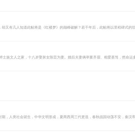
有怎样的深刻内涵？脂砚斋是谁？前世今生如何注定？听完再读，读完再听，红楼之美
亭畔士族文人之家，十八岁娶舅女陈芸为妻。婚后夫妻俩举案齐眉、相爱甚笃，然命运
其以真言述真情，从不刻意造作，深为后世文人所推崇，流传至今，已成经典。
时期，人类社会诞生，中华文明形成，夏商西周三代更迭，春秋战国动荡不安，秦汉