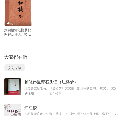
85
刘锦棂对红楼梦的
理解及评说。转载
b站龙虎斋内容
大家都在听
文化杂谈
赖晓伟重评石头记（红楼梦）
清史要重新改写。《红楼梦》其实是一部清朝的史书。 其实，《
新变回石头，将在清宫里的所见所闻（宫闱秘史）刻在了石头之上，
176
期
125
是大清皇后。在《红楼梦》的背面，竟然写着孝庄下嫁、顺治出家、
正的解读，足以让您领略260年来红学巅峰的奇光，不枉此生读《
炜红楼
木石前缘注定，红楼一梦浮生！《炜红楼》综合周汝昌、俞平伯、