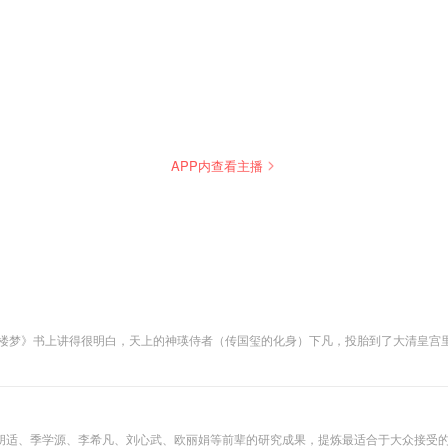
APP内查看主播
红楼梦》书上讲得很明白，天上的神瑛侍者（传国玺的化身）下凡，投胎到了大清皇宫
留给了后世。 原来，《红楼梦》的“红楼”二字其实是指紫禁城。书中的贾府其实就
雍正暴死、乾隆身世、董鄂妃之死等大量的清宫秘史。 本书《赖晓伟重评石头记》典
红楼梦》一场……
胡适、季学源、李希凡、刘心武、欧丽娟等前辈的研究成果，提炼最适合于大众接受