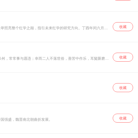
，妙不可言！ 假作真时真亦假，静听人世炜学说。炜学说，伴您走
收藏
收藏
多舛，常常事与愿违；幸而二人不落世俗，善苦中作乐，耳鬓厮磨二
收藏
收藏
帝国强盛，魏晋南北朝曲折发展。