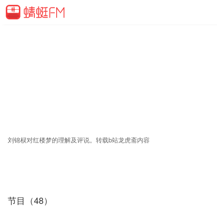
刘锦棂对红楼梦的理解及评说。转载b站龙虎斋内容
节目（48）