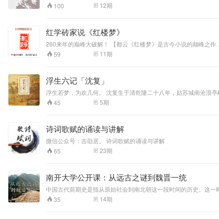
码。与清朝密不可分的背景？宝黛钗湘最终结局究竟如何？神话中
12
期
100
上人生晋级之路！
红学砖家说《红楼梦》
260来年的巅峰大破解！ 【都云《红楼梦》是古今小说的颠峰之作，却又有几人知道此帖将是《红楼梦》的颠峰破解？若干年后，此帖将以里程碑式的壮举照亮整个红学之颠，指引未来红学的研究方向。丁酉年闰六月廿
一。红学砖家】
11
期
59
浮生六记「沈复」
浮生若梦，为欢几何。 沈复生于清乾隆二十八年，姑苏城南沧浪
十三年，至云积病身故，仍情深如旧。后，沈复离家漫游经历，因
5
期
45
诗词歌赋的诵读与讲解
微信公众号：吉劭居。 诗词歌赋的诵读与讲解
23
期
65
南开大学公开课：从远古之谜到魏晋一统
中国古代前期史是指从原始社会到南北朝这一段时间的历史。这一
14
期
35