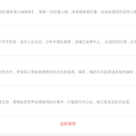
中字字玑珠，道尽人生百态。少年不懂红楼梦，读懂已是梦中人。 从庙堂到江湖，从
来越远了。 同时曹雪芹是个“狡猾”的作者，他用文字构建了一部表层《红楼梦》，
，抽丝剥茧，破解文本中的密码，引用部分脂砚斋的批语，加上自己的创见，以全景方
的生活中。资深茶人李韬老师推崇生活化的茶席。喝茶，喝的不仅是茶汤本身的滋味
所泡的茶产生有意义的影响，那么只会冲淡茶汤的表现力，却无法维持茶人长久的生命力。茶席来
心地布置。一方茶席，如果具有最质朴的美感，自然而然就能带人进入喝茶的境界，
迹之路，看懂改变世界发展格局的大事件，打破西方中心论，树立更真实的历史观。
必听推荐