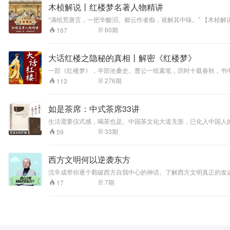
木桢解说丨红楼梦名著人物精讲
“满纸荒唐言，一把辛酸泪。都云作者痴，谁解其中味。” 【木桢解说|红楼名著人物精讲】，每集一位红楼人物，读者视角看红楼，你会发现或许这些人物就在你的身边。 更有甚者，你也许还可以在我们讲的红楼人物身
上，找到你自己的影子。 这是他们的故事，也是我们的故事。
60
期
167
大话红楼之隐秘的真相丨解密《红楼梦》
一部《红楼梦》，半部沧桑史。曹公一纸素笔，历时十载春秋，书
杂，许多人甚至都摸不到荣国府的大门，让《红楼梦》距离普通人越
276
期
113
去填补去完成。 小宝带你细细品味作者那无数次经过考究的言语
从未读过、读不下来、读不明白《红楼梦》的遗憾。
如是茶席：中式茶席33讲
生活需要仪式感，喝茶也是。中国茶文化大道无形，已化入中国人
且充满空间美学的茶席，那岂不是悠哉妙哉！ 茶人的生命力即茶汤的表现力，而茶汤的表现力来自茶人所营造的茶的色、声、香、味、触、法和喝茶人的眼、耳、鼻、舌、身、意的感知。如果茶空间的陈设、茶器的手
33
期
59
感、茶会雅集的仪轨……只是为了所谓的“雅”而进行堆砌，而不能对我们
灵的碰撞，是表现茶道精神的一处方寸；不是刻意地摆设，而是用
西方文明何以逆袭东方
沈辛成带你逐个戳破西方自我中心的神话。了解西方文明真正的发
7
期
17