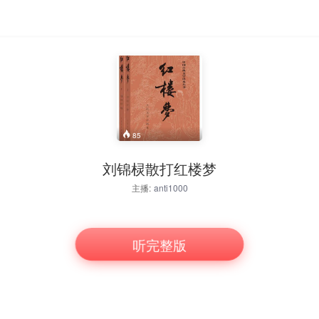
85
刘锦棂散打红楼梦
主播:
anti1000
听完整版