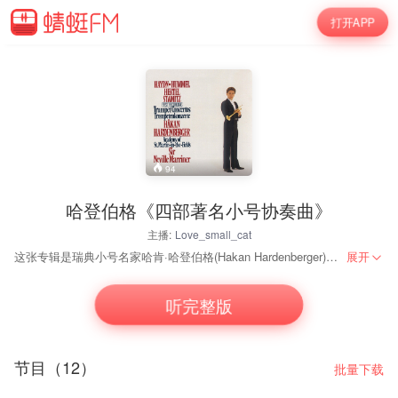
打开APP
94
哈登伯格《四部著名小号协奏曲》
主播:
Love_small_cat
这张专辑是瑞典小号名家哈肯·哈登伯格(Hakan Hardenberger)与马里纳爵士率领的圣马丁室内乐团合作，演奏历史上最著名的四部小号协奏曲，包括胡梅尔、黑特尔、约翰·斯塔米茨、海顿的作品，其中对海顿协奏曲的演绎，获得企鹅三星带花最高评价。 小号在诸多铜管乐器中具有非凡的表现力，在巴洛克时期以及古典主义时期，有许多著名的作曲家以小号为主角谱写了不少优秀作品。由胡梅尔、海顿作曲的两首协奏曲，被公认为古典音乐历史上最伟大的两部小号与乐队作品。尤其是胡梅尔的《E大调协奏曲》，与大名鼎鼎的海顿《小号协奏曲》相比丝毫不显逊色，充满着古典主义时期特有的明朗、幽默以及优美气质。胡梅尔是与海顿、莫扎特同时期的奥地利作曲家，同时也是出色的钢琴演奏家、指挥家以及音乐教授。正是因为出于对海顿《小号协奏曲》的喜爱，从而在其影响下，胡梅尔于1803年12月8日在莱比锡完成了自己《降E大调小号协奏曲》。不过这首协奏曲后来被人们演奏时，都习惯于提高半个音，由此而变成了E大调。因为这样的话音色可以更明亮，演奏起来也更方便，容易产生好的演出效果。海顿是以当时改进的活塞型小号为基础，写下了自己传世的小号协奏曲。实际上胡梅尔也是这样，因此两部相继问世的作品在篇幅、风格等方面都有着许多相似的地方，被誉为古典小号作品中的一对姐妹花。不过胡梅尔的名声显然不如海顿那样显赫，所以他的这部协奏曲并没有取得应有的成功，作品沉寂了一百多年后直到1958年才由上世纪另一位优秀的小号独奏家Armando Ghitala进行了首演，并一举以作品本身出色的表现力获得了在古典音乐界应有的重要地位。
展开
听完整版
节目（12）
批量下载