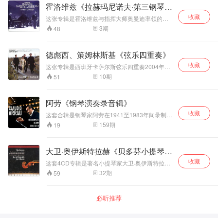
赞。钢琴与长笛的
HiFi杰作，美国TAS榜100张最佳古典CD榜上名
胆。尤其是其中的《五度》、《皇帝》、《日
霍洛维兹《拉赫玛尼诺夫·第三钢琴协
乐有“催眠的魔力——它们并非是用冥想的方式来
提琴。 2、第一小提琴，第二小提琴，中提琴，
优秀平衡和生动的
版，香港《CD圣经》推荐：音色最醇厚的大提琴
出》三首带标题的四重奏更是传世佳作，知名度
让你平静，而是使你沉浸其中，迷失方向，让你
第一大提琴，第二大提琴。 格鲁米欧是公认的诠
奏曲》
收藏
协奏曲录音，Piatigorsky录音已是他的晚年时
空间感使这张唱片
这张专辑是霍洛维兹与指挥大师奥曼迪率领的纽
极高。
的感觉和感官交织在一起。这些音乐情感丰沛，
释莫扎特小提琴作品的权威，由他领导的弦乐四
间，其演奏与早期Columbia/Ormandy不可同日
更具聆听和收藏价
约爱乐乐团合作，在卡内基音乐厅演奏拉赫玛尼
3
期
48
在空间音频的加持下，你会真切感觉到音乐就环
重奏团演绎的这些曲目，音色靓丽、配合默契、
而语，但我们依然可以听到大师的独特气质，优
值，除此，这还是
诺夫《第三钢琴协奏曲》的现场录音。这是一个
绕在你的身边。这种感觉非常神奇，让我再次爱
技巧娴熟、表现细腻、耐人寻味，是听到过的最
美连绵的发音，录音是大提琴稍微趋前，CD版
传奇性的录音版本。 拉赫玛尼诺夫《第三钢琴协
一张测试音响非常
上了这些作品。”
好的演绎之一。
Hall Effest（堂音）比原版失色，但独奏乐器音色
奏曲》，是音乐史上最伟大的钢琴作品之一。在
优秀的室内乐唱
德彪西、策姆林斯基《弦乐四重奏》
厚度依然有尚佳的可听性，中意大提琴的发烧友
霍洛维兹指下的《第三钢琴协奏曲》，流淌出的
片。 普罗科菲耶夫
必买。 专辑收录两部音乐史上最优美的大提琴协
收藏
既有千里冰川，漫漫林莽的壮丽；又有溪流蜿
这张专辑是西班牙卡萨尔斯弦乐四重奏2004年在
《D大调第二号长
奏曲：德沃夏克和沃尔顿《大提琴协奏曲》。大
蜒，百花初绽的秀美。琴声中饱含着他对故乡的
西班牙赫罗纳录制的，演奏德彪西、策姆林斯基
笛奏鸣曲》作品
10
期
51
提琴向来以低沉迷人的音色为发烧友所喜爱。德
挚爱，也弥漫着去国难返的悲伤。第一乐章开始
的弦乐四重奏。 德彪西《g小调弦乐四重奏》作
94，作于1942-
沃夏克的《大提琴协奏曲》优美迷人、色调温
不久，钢琴沉稳引入的那几个小节，分明是大师
品10，作于1892年，1893年12月29日由比利时
1943年。这首奏鸣
暖，向来是大提琴曲中试金石之作。录音中皮亚
低低的呢喃：“啊，这是我的祖国。” 与作曲家相
伊萨伊四重奏团首演。此曲的旋律是复杂而非歌
曲共有四个乐章，
阿劳《钢琴演奏录音辑》
蒂戈尔斯基以其诠释浪漫派作品的深厚功力，将
同的文化背景和流亡经历，使得霍洛维兹对这部
唱性的，第二乐章拨奏的铿锵和第三乐章的缠绵
沿袭了古典奏鸣曲
大提琴丰润迷人的音色发挥到极至，被认为是作
作品有着旁人难以企及的领悟；他凭借高超的演
收藏
形成鲜明的对比。此曲选用法国近代乐派采用的
这套合辑是钢琴家阿劳在1941至1983年间录制的
的结构，而在和声
品与演奏的天合之作。 沃尔顿的协奏曲原本就是
奏能力，游刃有余地演奏这部令多数演奏者望而
循环主题法，共四个乐章。 策姆林斯基《第二弦
所有专辑。其中1946年到1950年之间是阿劳第二
与织体等方面颇具
159
期
19
写来献给皮亚蒂戈尔斯基的，本专辑收录的也是
却步的作品，特别是大师对节奏的把握，让整部
乐四重奏》作品15，作于1915年。1908年策姆
次赴美拓展事业的高峰，唱片公司完全尊重他以
创新性，是近现代
皮亚蒂戈尔斯基与明希在1957年的首演录音，原
作品从容展开，分外动人。同样身为伟大钢琴演
林斯基的妹妹马蒂尔德·勋伯格，虽已嫁给勋伯
艺术眼光对曲目所做的抉择。当时录制的曲目包
长笛奏鸣曲的代表
汁原味，可谓珍贵绝伦。它似乎生来就是用于考
奏家的作者拉赫玛尼诺夫，在听过他的演奏后，
格，但爱上了画家理查德·盖斯特尔，这段感情最
括：理查·施特劳斯《滑稽曲》、韦伯《音乐会小
验音响素质的，音场十分惊人。明希的精彩指挥
性作品。长笛独奏
大卫·奥伊斯特拉赫《贝多芬小提琴奏
也由衷地称赞霍洛维兹演奏的《第三钢琴协奏
终以悲剧收场，马蒂尔德被说服回到了勋伯格身
品》、贝多芬《第21号钢琴奏鸣曲“华德斯
精确而直接，乐曲纯净透明，丰沛的音色听起来
部分技巧飞扬、充
曲》是最完美的。 每次聆听霍洛维兹演奏的这部
边，而画家则自杀了。此曲描述的情感上的痛
鸣曲》
收藏
坦”》、阿尔班尼士《伊贝利亚》等。 克劳迪奥·
这套4CD专辑是著名小提琴家大卫·奥伊斯特拉赫
极富趣味，并且带着波希米亚民族乡土的诗情。
满着戏剧般的张力
作品，都会不由得感叹：只有在这样一个幅员广
苦，是回忆起画家理查德·盖斯特尔的自杀，以及
阿劳（Claudio Arrau，1903-1991）智利钢琴
与钢琴家列夫·奥波林合作，演奏贝多芬的十部
如此黄金搭配再由Lewis Layton操刀录音，再次
32
期
59
阔、风光多姿的国度，才有可能诞生这种时而厚
与抒情性，对演奏
这段情变对勋伯格家庭造成的伤害。
家。自幼有神童之称，曾到柏林求学，后定居纽
《小提琴奏鸣曲》。贝多芬一共作有10首小提琴
证明Living Stereo的制作水平已臻登峰造极之
重、时而轻灵；时而雄壮、时而隽永；时而激
者的技巧和音乐表
约，持续其国际钢琴大师的演出生涯，誉满全
奏鸣曲，风格柔美温婉。 大卫·奥伊斯特拉赫是俄
境，果然是名不虚传的美国TAS榜100张最佳古典
越、时而舒缓的动人乐章来。尤其是乐曲中波澜
现能力是很大的考
球，公认是二十世纪最伟大的钢琴家之一。阿劳
罗斯小提琴学派的重要代表人物，上世纪最伟大
CD上榜唱片。
壮阔的宏伟气魄，是其他出生于欧洲的音乐家无
必听推荐
验；而钢琴部分也
的演奏曲目范围十分广泛，从巴洛克到二十世纪
的小提琴家之一。大卫有着非凡的音乐才能和高
法具备的。即便是最具力量的贝多芬，他的气势
十分精彩，并非通
的作品均有独到的建树，纯正严谨的古典风格与
深的艺术修养，以充满诗意般的抒情性演奏见
也只是个人同命运的抗争。霍洛维兹演奏《第三
过固定的伴奏音型
深刻的感情结合完美，并通过丰富的音色变化和
长，有着惊人的表现力和精深的技巧，演奏风格