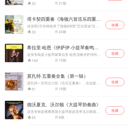
有奔放不羁的豪迈，有刻骨铭心的苦痛，以及刁
饱满自然，动态范
波加尼纯熟的技巧，无懈可击的演绎，配合灵巧
拖沓煽情；部分曲
数乐迷。两位乐坛
21
期
32
钻古怪的精灵念头。具有人所不及的深广之息。
精密的录音技巧，最崭新的科技器材，将这部钢
围大，是傅聪艺术
目速度比常见版本
的王者合作演奏了
琴音乐经典以完美无暇的音效全面显现。 天才横
成熟期的重要录
偏快，但并不仓
普罗科菲耶夫和弗
溢的年轻钢琴演奏家盖勒盖依·波加尼（Gergely
音。其中Op.48、
促，重在音乐气韵
朗克的《长笛奏鸣
塔卡契四重奏《海顿六首弦乐四重
Boganyi）出生于匈牙利华锡治市的音乐世家，
Op.62都是肖邦晚
流动。
曲》。两位大师的
奏》
收藏
曾就读于布达佩斯的李斯特音乐学院、赫斯辛基
这张双CD专辑收录了海顿的6部“艾尔道迪”弦乐
期杰作：c小调
精妙配合，让音乐
的西贝柳斯音乐学院、印第安纳大学音乐系及柏
四重奏（作品76），由塔卡契弦乐四重奏团演
Op.48‑1 宏大悲
呈现出迷人的色彩
24
期
33
林祈恩斯蒂音乐学院，师承多位著名音乐名师，
奏。 海顿的音乐风格热情、典雅，充满了欢乐、
壮，Op.62两首是
与魅力。 高威的长
特别是安妮·费舍尔（Annie Fischer）对他的悉心
幸福、和平的气氛。他的音乐就象优美的田园诗
肖邦生前最后出版
笛音色细腻、华
教导影响至深。波加尼曾多次获国际音乐奖项，
一样。他总是用这种笔调来歌颂大自然，歌颂生
的夜曲，意境内敛
丽，丰富的泛音让
希拉里·哈恩《伊萨伊·小提琴奏鸣
包括1993年度布达佩斯莫扎特及肖邦钢琴比赛第
活。在他的作品中，还经常可以感受到鲜明的奥
沧桑。
笛声更加飘逸高
一奖及1996年度布达佩斯李斯特钢琴比赛大奖。
曲》
收藏
地利民歌风格。海顿作品的另一个特点是具有巧
这张专辑是小提琴家希拉里·哈恩演奏伊萨伊的六
贵。1975年是高威
虽然肖邦的夜曲已经是许多著名钢琴家都挑战过
妙的幽默感，乐曲中充满了愉快而别致的情趣。
首无伴奏小提琴奏鸣曲。从《第一号奏鸣曲》终
15
期
149
演奏生涯中状态最
的曲目，但是波加尼的演出带着一种轻松、自在
在弦乐四重奏中，海顿采用“说话的原则”，即各声
曲的清新乐段，以及《第五号奏鸣曲》“Danse
好的时期，这几首
的流动感受，无论是晶莹剔透的高音键、沉稳的
部彼此像交谈般地呼应，既有清晰的旋律，又有
rustique”活泼的拨奏中，我们能清晰地窥见哈恩
奏鸣曲在他的演绎
低音键、和谐的泛音、完整的结构等等，都让聆
复调的美感。莫扎特说：“从海顿那里我才第一次
对于伊萨伊风格镌刻在音乐基因里的认同。哈恩
莫扎特·五重奏全集（第一辑）
下摆脱了阴柔之
听者有耳目一新的新鲜感。加上老虎鱼采用
学会了写作四重奏的真正方法。”在交响曲中，
将《第二号奏鸣曲》里的“Malinconia”视为对她而
Fazioli F308平台钢琴，由麦克风混音后，立体声
气，音色明亮。具
他“确立了以短小动机加以动力性展开的奏鸣性发
收藏
言格外重要的乐章。“这是一个很短的乐章，但我
莫扎特一共写过六部《弦乐五重奏》，在这套专
两轨讯号直接转为DSD，直接转为SACD的玻璃
有强烈的金属质
展原则，废除了数字低音的传统，以及开始确立
喜欢它表达的方式，听起来很轻快，但仿佛也让
辑中，除了这六部弦乐五重奏外，还收录了另外
19
期
61
母盘。这种“直刻SACD”以最短的讯号路径、最简
感。充满了喜悦精
了近代管弦乐的编制和配器原则”。这些，都给予
时间停止了。”哈恩表示，“小提琴的声音起初很
几部为弦乐器和别的乐器写的重奏曲。 一提起“弦
单的制程，让原始的讯号能够完整的重现，成功
莫扎特和贝多芬很大的启迪。 1797年前后，六十
神，生气勃勃。阿
弱，你可以在这时走进自己的内心，逐渐深入。
乐四重奏”，知道的人一定很多，但提到“弦乐五重
的收录了这个伟大的钢琴演奏。 肖邦一生所创作
五岁的海顿完成了其一生最为优秀的一套弦乐四
格丽奇娴熟精湛的
我可以在那个世界生活几周时间—— 它能抚慰和
奏”，知道的人就不一定很多了，其实，“弦乐五重
的21首钢琴《夜曲》是其最重要的作品之一，反
德沃夏克、沃尔顿《大提琴协奏曲》
重奏：《“艾尔道迪”四重奏》作品76（第75号至
演奏技巧、丰富的
洗涤人心，让我的灵魂深处也感到舒畅。” 哈恩保
奏”就是在原来“弦乐四重奏”的四件乐器的基础上
映了他不同时期的创作特点，其浪漫的旋律和独
第80号），题献给艾尔道迪伯爵。整套作品首先
证，初次聆听伊萨伊小提琴奏鸣曲的乐迷会大饱
力度变化，音色自
收藏
再加了一件乐器，这件乐器就是中提琴或大提
这张专辑是俄裔美国大提琴家皮亚蒂戈尔斯基与
特的风格深受人们的喜爱。钢琴之王李斯特曾评
是四件乐器更加地位均等、互有特性，很好地体
耳福，享受到绝妙的聆听体验。“这些奏鸣曲充满
然，钢琴高音区的
琴，具体是加中提琴或是大提琴则是由作曲家在
明希指挥的波士顿交响乐团合作，演奏德沃夏
价：肖邦在所有《夜曲》所赋予的出类拔萃的灵
6
期
55
现出相互对话的原则。其次是主题带有浪漫主义
活力、变化无常、冲劲十足，你很难只把它们当
光彩和纯净的中低
创作乐曲时根据乐曲的需要而定的，因此，“弦乐
克、沃尔顿的《大提琴协奏曲》。专辑由金牌录
感与形式，是我们永远无法超越或与之并驾齐驱
性格和浓郁的民间特色，被赋予更生动的节奏活
成背景音乐。”她表示，“乐章的结构设计很有意
五重奏”的乐器编制就有以下两种： 1、第一小提
音区表现都值得称
音师Lewis Layton录制，是无与伦比的大提琴
的。
力，更丰富的和声色彩，创作手法更为精致大
思，瞬间就能吸引你的注意。”哈恩表示，这些音
琴，第二小提琴，第一中提琴，第二中提琴，大