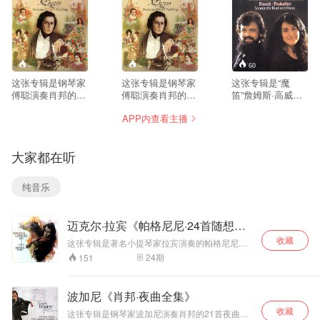
--
--
60
这张专辑是钢琴家
这张专辑是钢琴家
这张专辑是“魔
傅聪演奏肖邦的10
傅聪演奏肖邦的11
笛”詹姆斯·高威与
首《夜曲》，属于
首《夜曲》，这是
钢琴女祭司玛莎·阿
APP内查看主播
肖邦中期成熟一直
非常独特的版本，
格丽奇早期的经典
到生命晚期的夜曲
和很多西方演奏家
录音，一个合作无
创作，相比早期夜
处理不一样。傅聪
间典藏版本。专辑
大家都在听
曲，情绪更复杂、
不刻意渲染悲戚感
演奏、录音水平一
织体厚重，悲剧
伤，气质偏向清
流，获得《日本唱
性、沉思感更强。
淡、留白、写意，
片艺术》推荐。 詹
纯音乐
傅聪以东方美学理
如同中国水墨画；
姆斯·高威是举世公
解肖邦，不追求过
触键克制，踏板运
认的长笛大师，经
度煽情，克制、通
用审慎，线条层次
常以独奏家身份活
迈克尔·拉宾《帕格尼尼·24首随想
透，歌唱性极强，
非常清晰，把夜曲
跃在世界各地舞
曲》
触键音色温润，对
内在复调线条清晰
台，广受乐迷喜
收藏
这张专辑是著名小提琴家拉宾演奏的帕格尼尼
复调层次处理是一
地剥离出来，而不
爱。玛莎·阿格里奇
《24首随想曲》，是一张评价很高的录音。大多
24
期
151
大亮点，区别于很
是一味朦胧的浪漫
是钢琴界的佼佼
数人以为24首是炫技性的集“弓弦体操”之大成的
多西方演奏家浓烈
音响。傅聪在节奏
者，她娴熟精湛的
作品，而拉宾的这个录音，使人恍然明白24首原
戏剧化的处理方
来是那位曾经倾倒几代人的小提琴魔术师的极富
处理上，自由速度
演奏技巧，犀利、
波加尼《肖邦·夜曲全集》
性情之作。拉宾是用整个心情在拉琴，琴声与众
式。 这版录音在伦
（rubato）克制而
流畅的音乐风格和
收藏
不同，声音飘然入云，这里有傲视世俗的风骨，
敦完成，钢琴音色
有灵气，不会过度
华丽的音色折服无
这张专辑是钢琴家波加尼演奏肖邦的21首夜曲。