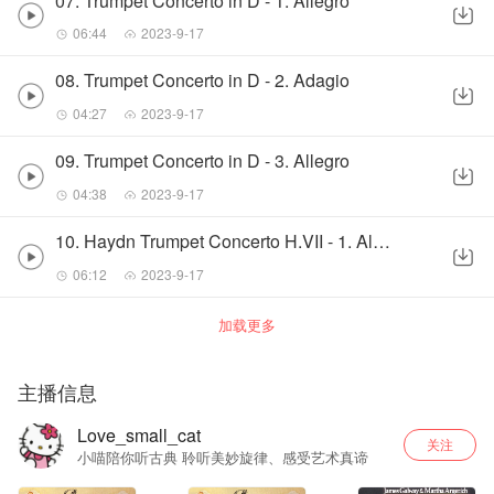
07. Trumpet Concerto in D - 1. Allegro
06:44
2023-9-17
08. Trumpet Concerto in D - 2. Adagio
04:27
2023-9-17
09. Trumpet Concerto in D - 3. Allegro
04:38
2023-9-17
10. Haydn Trumpet Concerto H.VII - 1. Allegro
06:12
2023-9-17
加载更多
主播信息
Love_small_cat
关注
小喵陪你听古典 聆听美妙旋律、感受艺术真谛