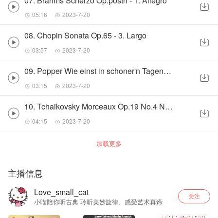
07. Brahms Scherzo Op.posth - 1. Allegro
05:16
2023-7-20
08. Chopin Sonata Op.65 - 3. Largo
03:57
2023-7-20
09. Popper Wie einst in schoner'n Tagen Op.64
03:15
2023-7-20
10. Tchaikovsky Morceaux Op.19 No.4 Nocturne
04:15
2023-7-20
加载更多
主播信息
Love_small_cat
关注
小喵陪你听古典 聆听美妙旋律、感受艺术真谛