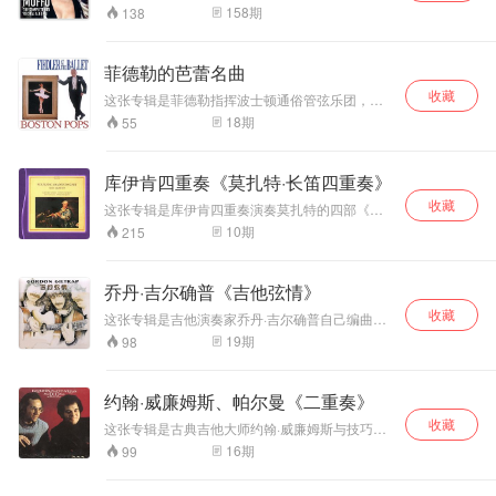
拖沓煽情；部分曲
芙逝世十周年而特别发行的限量版本，收录了她
数乐迷。两位乐坛
的见解将肖邦浪
158
期
138
1960-1974年间在RCA唱片公司演唱录音，其中
目速度比常见版本
的王者合作演奏了
漫、热情以及超人
包含了四张首度发行CD的专辑。合辑采用的所有
偏快，但并不仓
普罗科菲耶夫和弗
的自然乐感浑然一
模拟母带均以24位/96kHz的技术加以数字化重新
促，重在音乐气韵
朗克的《长笛奏鸣
体，充满了青春魅
菲德勒的芭蕾名曲
处理，效果更胜以往，是回味当代名演的最好选
流动。
曲》。两位大师的
力。 基辛在这场音
收藏
择。 在这套合辑中，安娜·莫芙与多位歌手合作，
这张专辑是菲德勒指挥波士顿通俗管弦乐团，演
精妙配合，让音乐
乐会中保持了一贯
包含上个世代的男高音代表人物史帝法诺、贝冈
奏19首著名的芭蕾舞曲，包括芭蕾舞剧《胡桃夹
呈现出迷人的色彩
的高水准，既富于
18
期
55
吉与克劳斯。参与的指挥更包括莱布维兹、塞拉
子》、《天鹅湖》、《葛培莉亚》中家喻户晓的
与魅力。 高威的长
诗意又荡气回肠，
芬、史托科夫斯基、马格等。 安娜·莫芙（Anna
选段，还有伯恩斯坦、肖斯塔科维奇、哈恰图良
笛音色细腻、华
他灵动的琴声经由
Moffo，1932年6月27日-2006年3月11日）美国
的伟大舞曲音乐。专辑的演奏、录音都是一流
丽，丰富的泛音让
录音师的妙手，不
库伊肯四重奏《莫扎特·长笛四重奏》
歌唱家，出生于宾夕法尼亚州，有意大利血统。
的，录音场地是堂音丰满的Boston Symphony
笛声更加飘逸高
仅使卡内基音乐厅
1950-60年代活跃于乐坛，因其歌声与美貌而受
收藏
Hall，而录音及监制是天碟搭档Lewis Layton、
这张专辑是库伊肯四重奏演奏莫扎特的四部《长
贵。1975年是高威
焕发出新的活力，
欢迎。好莱坞曾有意请她拍电影，但因母亲有意
Richard Mohr，有此背景在，菲德勒的录音又怎
笛四重奏》，1982年的录音。库伊肯四重奏是一
10
期
215
演奏生涯中状态最
更拉进了肖邦和听
让她当修女而拒绝。1955年获得奖学金，进入罗
能不靓声，专辑包括多首发烧友熟知的爆棚乐
支使用古乐器的四重奏团，由Barthold Kuijken吹
好的时期，这几首
众的距离，这种心
马的圣奇西利亚音乐院求学。二十三岁挑战《蝴
曲，低频汹涌，是最佳试音天碟。
奏横笛、Sigiswald Kuijken演奏一把1700年米兰
奏鸣曲在他的演绎
与心的互动和共鸣
蝶夫人》一角，让她一夕成名。之后她饰唱《法
制的乔凡尼·格兰奇诺小提琴、Lucy van Dael演
乔丹·吉尔确普《吉他弦情》
下摆脱了阴柔之
让所有人都为之疯
斯塔夫》与《梦游女》的女主角，结果吸引卡拉
奏一把1771年伦敦制的塞缪尔·汤普森中提琴、
扬，邀请她到萨尔兹堡音乐节合作《法斯塔夫》
气，音色明亮。具
狂，令人叫绝！ 这
收藏
Wieland Kuijken演奏一把1570年制的安德烈亚·
这张专辑是吉他演奏家乔丹·吉尔确普自己编曲辑
以及此剧的唱片录音。而卡拉丝演唱的《波西米
有强烈的金属质
张专辑是钢琴独奏
阿马蒂大提琴。他们不但使用古乐器，而且追寻
录的第一张唱片，完全是“自传”性的专辑。真正的
19
期
98
亚人》，也指定由她唱对手角色穆赛塔。当时的
感。充满了喜悦精
会现场录音的完美
历史演奏习惯去演奏莫扎特的作品，力求还原作
吉他爱家喜欢品聆一把吉他的“清弹”，可能这样才
她可说集千万宠爱于一身。 1957年莫芙与RCA
神，生气勃勃。阿
典范，演奏、录音
曲家当时年代的真实声音。 莫扎特创作的长笛四
能细赏其中的香醇味。这张专辑由乔丹·吉尔确普
制作人马里欧·兰夫蓝基结婚。1959年她在大都会
格丽奇娴熟精湛的
水平一流，获得
重奏一共有四首：K285、K285a、K285b和
自己演奏，自己撰写唱片文稿，用琴声和文笔抒
歌剧院首演《茶花女》之薇奥丽塔一角大获成
约翰·威廉姆斯、帕尔曼《二重奏》
演奏技巧、丰富的
《日本唱片艺术》
K298。都是他为长笛和弦乐三重奏所做，长笛在
发心声，很适合吉他爱好者的口味。听这张唱
功，并因此与剧团展开长期合作，而当1976年她
小提琴、中提琴和大提琴的衬托下显得十分活泼
力度变化，音色自
推荐。
收藏
片，可以先凭自己的“听功”，按顺序欣赏，也可以
这张专辑是古典吉他大师约翰·威廉姆斯与技巧与
退休时，也是选择此角色告别舞台。1960-1973
而优美。据说莫扎特曾经很讨厌长笛这件乐器，
然，钢琴高音区的
按“文”索骥，依乔丹·吉尔确普的引语踏上唱片中
才情兼具的小提琴大师帕尔曼合作演奏帕格尼
年之间，在意大利当地的电视台担任主播，被选
16
期
99
大部分长笛作品也是受人委托所做，可丝毫没能
光彩和纯净的中低
的吉他音乐之旅。熟悉几遍之后，当你闭上眼
尼、朱里尼的二重奏作品。这张旷世珍藏版，完
为意大利最美丽的10位女性之一。除了歌剧，她
影响这些作品的品质。清新、明快，充满诗情画
睛，专心欣赏这场吉他独奏音乐会，乔丹·吉尔确
音区表现都值得称
美体现意大利双杰的艺术精神。 以出神入化的演
也演唱清歌剧与艺术歌曲，曾拍过四部电影。 莫
意的旋律，让人放松和陶醉。
普的乐思在你心中会更加清晰，更能产生共鸣。