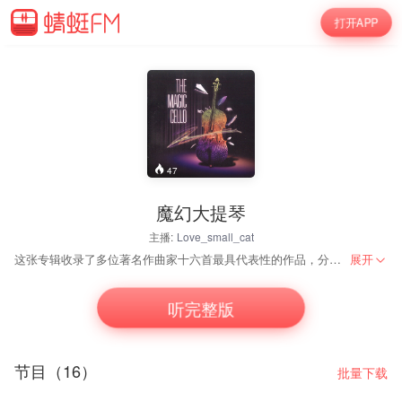
打开APP
47
魔幻大提琴
主播:
Love_small_cat
这张专辑收录了多位著名作曲家十六首最具代表性的作品，分別由来自多个不同国家和地区的大提琴家，包括：马友友、彼得·威斯帕维、斯捷潘·豪瑟、约翰内斯·莫撒、柯恩拉德·布罗曼多、罗科·菲力彼尼、安东尼欧·李西、马特·海默维茨、威诺纳·泽伦卡、艾莉莎·维勒丝坦、拉斐尔·沃尔菲许和德米特里·库索夫等，以超卓非凡的造诣，出神入化的弓法，细致地演绎名家的名作，将大提琴演奏的精髓和魔力发挥得淋漓尽致，千锤百炼的美乐使人百听不厌。 专辑的母盘调校、补足和修改的后期制作程序由“老虎鱼”著名工程师汉斯-约尔格·莫斯克斯负责操刀。示范级的演绎、精湛的录音，权威的母盘制作技术，塑造出的品味经典，是欣赏美乐的必然之选。
展开
听完整版
节目（16）
批量下载