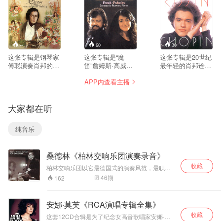
--
60
30
这张专辑是钢琴家
这张专辑是“魔
这张专辑是20世纪
傅聪演奏肖邦的11
笛”詹姆斯·高威与
最年轻的肖邦诠释
首《夜曲》，这是
钢琴女祭司玛莎·阿
者基辛在卡内基音
APP内查看主播
非常独特的版本，
格丽奇早期的经典
乐厅独奏会的实况
和很多西方演奏家
录音，一个合作无
录音。在这场独奏
处理不一样。傅聪
间典藏版本。专辑
会中，基辛演奏了
大家都在听
不刻意渲染悲戚感
演奏、录音水平一
肖邦的三首夜曲、
伤，气质偏向清
流，获得《日本唱
三首圆舞曲以及幻
淡、留白、写意，
片艺术》推荐。 詹
想曲、波洛奈兹和
纯音乐
如同中国水墨画；
姆斯·高威是举世公
谐谑曲各一首，这
触键克制，踏板运
认的长笛大师，经
些作品都是肖邦众
用审慎，线条层次
常以独奏家身份活
多创作体裁中最杰
桑德林《柏林交响乐团演奏录音》
非常清晰，把夜曲
跃在世界各地舞
出的代表作。 肖邦
内在复调线条清晰
台，广受乐迷喜
的曲目向来被看作
收藏
柏林交响乐团以它最德国式的演奏风范，最职业
地剥离出来，而不
爱。玛莎·阿格里奇
是钢琴演奏的试金
化的演奏热情以及全体团员德国式的合作精神常
46
期
162
是一味朦胧的浪漫
是钢琴界的佼佼
石，绝对是钢琴家
年获得了音乐界同仁和广大观众的赞许和认可。
音响。傅聪在节奏
者，她娴熟精湛的
的终极挑战，而年
世界众多顶级的指挥大师和艺术大师常年和柏林
处理上，自由速度
交响乐团持着长期的合作演出。
演奏技巧，犀利、
轻的基辛却早已跃
安娜·莫芙《RCA演唱专辑全集》
（rubato）克制而
流畅的音乐风格和
过凭栏，通过自己
收藏
有灵气，不会过度
华丽的音色折服无
迥异的气质和独到
这套12CD合辑是为了纪念女高音歌唱家安娜·莫