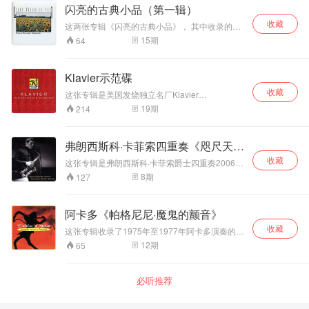
赞。钢琴与长笛的
奏技巧、瘦骨嶙峋的面容、热情奔放的曲韵而深
芙的歌声柔和恬淡、用情真挚、细腻而温柔，对
闪亮的古典小品（第一辑）
优秀平衡和生动的
入人心的意大利“超技派”小提琴演奏、作曲家帕格
于乐曲中的抒情性控制得宜，由内而外散发出典
收藏
尼尼，《二十四首随想曲》堪称其代表作，也是
空间感使这张唱片
这两张专辑《闪亮的古典小品》， 其中收录的都
雅高贵的气息。与戏剧性的作品相比，她更适合
一般乐迷所熟知的古典音乐作品；然而他特别选
更具聆听和收藏价
是大家耳熟能详的作品，录音的手法相当细腻，
演唱抒情的作品。莫芙的嗓音低沉丰满、优雅，
15
期
64
择吉他作为另一创作题材，谱写下约两百首的吉
值，除此，这还是
同时对于各种乐器的音色和音质，拿捏的十分准
线条明晰匀称。虽然音量不大，但音色温暖而丰
他音乐。专辑中精选的奏鸣曲、小品等，一反帕
确，低频潜的很深。尤其是弦乐群的层次感和空
一张测试音响非常
富，有着柔和的色彩和天鹅绒般舒适的低音区。
格尼尼光璨的风格，而显现柔魅的气韵，一新你
间感，如同身临现场，可谓是十分考究的。这是
她敏捷的花腔技术使她能胜任露契亚这样的高难
优秀的室内乐唱
Klavier示范碟
的耳目。 吉他演奏兼作曲家的朱里尼，深谙吉
因为他们都是由世界最著名的录音师威尔金森和
度唱段。她与男高图克和男中音梅里尔合作演出
片。 普罗科菲耶夫
他，作品对吉他刻划细腻，专辑中所选作品是朱
收藏
他的录音小组录制的。 举世无双的威尔金森之
的《茶花女》以她赋予主人公细腻感伤的演绎至
这张专辑是美国发烧独立名厂Klavier
《D大调第二号长
里尼较鲜为人知的吉他曲，将吉他独具的音响发
音： 1、所有的威尔金森录音都展现出一个极为
今仍为人们称道。莫芙演唱的音质纯净清脆，线
Records（发烧友通称老K、大K）的录音精选
笛奏鸣曲》作品
19
期
214
挥尽净。
宽阔的舞台。威尔金森录音时习惯把法国号摆到
条明晰匀称，音量不大，却充盈着极强的艺术感
辑，由世界首席录音大师Bruce Leek制作，它的
94，作于1942-
左后方，小号、伸缩号放在右后方，某些录音你
染力。
音乐及音色被音响界评为极品之作。专辑收录了
1943年。这首奏鸣
甚至会觉得舞台太宽了，甚而超出聆听室的范
肖邦、斯特拉文斯基、拉威尔、马斯奈、比才等
曲共有四个乐章，
弗朗西斯科·卡菲索四重奏《咫尺天
围； 2、深度感十分惊人。在国家音乐厅是绝对
多首经典名曲。 Klavier Records当年凭借着《马
沿袭了古典奏鸣曲
不可能听到这么又深又雄伟的场面，有时我会认
堂》
收藏
斯奈：领袖》(KCD 11007)、《圣桑：动物狂欢
这张专辑是弗朗西斯科·卡菲索爵士四重奏2006年
的结构，而在和声
为这是不是真的﹖很多录音拥有宽阔的音场，不
节》(KCD 11011)、《圣桑：管风琴交响曲》
1月在罗马录制的，由Francesco Cafiso领衔并演
与织体等方面颇具
8
期
127
过是平面的，而威尔金森却兼得两者之长； 3、
(KCD 11010)、《比才：C大调交响曲》
奏中音萨克斯、Andrea Pozza演奏钢琴、Aldo
创新性，是近现代
有极佳的定位感与实体感。老一辈的发烧友闲话
(KCD11012)这四张专辑，横扫发烧音响唱片市
Zunino演奏贝斯、Nicola Angelucci担任鼓手。
长笛奏鸣曲的代表
录音时常说Robert Fine 的细节（Detail），
场，也为自己打下一片江山，除获得TAS发烧榜
弗朗西斯科·卡菲索（Francesco Cafiso）意大利
性作品。长笛独奏
阿卡多《帕格尼尼·魔鬼的颤音》
Lewis Layton的堂音（Ambience），威尔金森的
单上的肯定外，只要是Louis Fremaux指挥
中音萨克斯演奏家，1989年5月24日出生于西西
部分技巧飞扬、充
实体感（Body）； 4、有非常大的空间感。不尽
Birmingham Symphony Orchestra（伯明翰市立
收藏
里岛的维多利亚。他是爵士史上最早熟的人才之
这张专辑收录了1975年至1977年阿卡多演奏的帕
满着戏剧般的张力
是整个录音地点的空间感与堂音非常清楚，就是
交响乐团），肯定是发烧的保证，另外大家都知
一。弗朗西斯科只有九岁那年，他与国际知名音
格尼尼小提琴协奏曲和随想曲12段精华选段，此
12
期
65
乐器间的空气流动也一样历历在目； 5、有富丽
与抒情性，对演奏
道Keith.O.Johnson，他为美国Reference
乐家合作迈出了第一步。2002年7月举行的爵士
时正是阿卡多艺术生涯的颠峰期，演奏充满了十
堂皇的音色。弦乐听来都很有弹性，而且色彩瑰
者的技巧和音乐表
Recordings唱片公司录下三十几张发烧片，也替
音乐节在佩斯卡拉（Pescara）与温顿·马尔萨里
足的信心，既有炫目技巧，又有美妙动人的乐
丽，铜管威力十足却仍保有适当的肉感，与EMI
现能力是很大的考
美国Hi-End音响Spectral设计数字线路，后来也
斯（Wynton Marsalis）见面，这对弗朗西斯科的
曲，伦敦爱乐乐团的协奏更是锦上添花。王牌录
的清丽、RCA 的浑厚刚好是几种不同的对比；
必听推荐
转至Klavier公司，录下许多顶级珍贵的录音，况
验；而钢琴部分也
事业至关重要。马尔萨里斯带着弗朗西斯科在欧
音师Gunter Hermanns负责摆放录音话筒，数码
6、有惊人的动态比和最佳的平衡度。 上世纪90
且Klavier公司还有当家录音工程师Bruce
十分精彩，并非通
洲最大城市的著名剧院里演出。从那时起，弗朗
翻录技术处理使琴声通透亮丽、细节纤毫毕现、
年代初，发烧友开始对数码时代的录音产生疑
Leek（老K的老板，帮Wilson Audio录制Center
过固定的伴奏音型
西斯科在意大利和国外经历了一系列重要的经
空气感强、音色真实自然，小提琴和打击乐的高