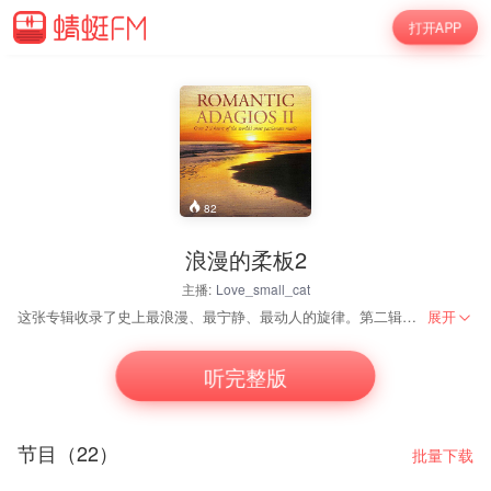
打开APP
82
浪漫的柔板2
主播:
Love_small_cat
这张专辑收录了史上最浪漫、最宁静、最动人的旋律。第二辑延续了第一辑优美深情的内容，包含了更多为人所熟悉的古典名曲，但也收录了少数不为人知的珍奇曲目，例如普契尼《Crisantemi》便难得一闻，略带感伤的优美曲调，令人回味无穷。曲目包括巴赫、普契尼、拉赫玛尼诺夫、勃拉姆斯、莫扎特、比才、贝多芬、瓦格纳、肖邦、李斯特、德彪西、柴科夫斯基、格里格等作曲家的著名作品，由阿什肯纳齐、卡拉扬、海廷克、马里纳、梅塔等指挥大师诠释，会给你最优美舒适的听觉享受，令人无从抗拒。
展开
听完整版
节目（22）
批量下载