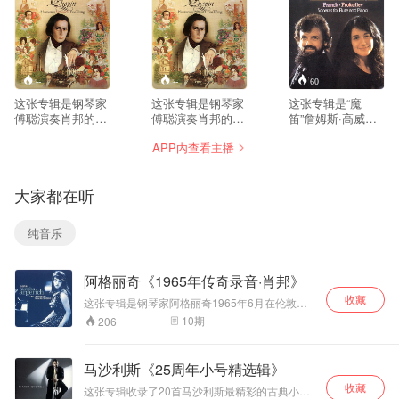
--
--
60
这张专辑是钢琴家
这张专辑是钢琴家
这张专辑是“魔
傅聪演奏肖邦的10
傅聪演奏肖邦的11
笛”詹姆斯·高威与
首《夜曲》，属于
首《夜曲》，这是
钢琴女祭司玛莎·阿
APP内查看主播
肖邦中期成熟一直
非常独特的版本，
格丽奇早期的经典
到生命晚期的夜曲
和很多西方演奏家
录音，一个合作无
创作，相比早期夜
处理不一样。傅聪
间典藏版本。专辑
大家都在听
曲，情绪更复杂、
不刻意渲染悲戚感
演奏、录音水平一
织体厚重，悲剧
伤，气质偏向清
流，获得《日本唱
性、沉思感更强。
淡、留白、写意，
片艺术》推荐。 詹
纯音乐
傅聪以东方美学理
如同中国水墨画；
姆斯·高威是举世公
解肖邦，不追求过
触键克制，踏板运
认的长笛大师，经
度煽情，克制、通
用审慎，线条层次
常以独奏家身份活
阿格丽奇《1965年传奇录音·肖邦》
透，歌唱性极强，
非常清晰，把夜曲
跃在世界各地舞
触键音色温润，对
内在复调线条清晰
台，广受乐迷喜
收藏
这张专辑是钢琴家阿格丽奇1965年6月在伦敦阿
复调层次处理是一
地剥离出来，而不
爱。玛莎·阿格里奇
比路第一录音室录制的，这不仅是她24岁时在华
10
期
206
大亮点，区别于很
是一味朦胧的浪漫
是钢琴界的佼佼
沙举行的1965年肖邦国际钢琴大赛上获得事业启
多西方演奏家浓烈
音响。傅聪在节奏
者，她娴熟精湛的
动性大奖后不久录制的，还特别因为自从二十世
戏剧化的处理方
纪八十年代中期以来，她已经很少举行独奏演
处理上，自由速度
演奏技巧，犀利、
马沙利斯《25周年小号精选辑》
出，而专注于演绎钢琴协奏曲以及室内乐。专辑
式。 这版录音在伦
（rubato）克制而
流畅的音乐风格和
收藏
所选的作品显示了阿格丽奇的气度与精妙，一切
敦完成，钢琴音色
有灵气，不会过度
华丽的音色折服无
这张专辑收录了20首马沙利斯最精彩的古典小号