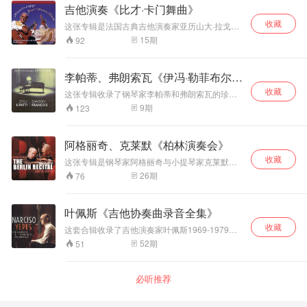
赞。钢琴与长笛的
六世纪的诗歌。格拉纳多斯的音乐风格受到西班
吉他演奏《比才·卡门舞曲》
克演奏常见的生硬感。休止符处理极具呼吸感，
优秀平衡和生动的
牙民间音乐的影响，作品中常常融入了弗拉门戈
每个停顿后都能引出灵动的旋律线条，让音符仿
收藏
等元素。《古风短歌集》也不例外，它具有浓郁
空间感使这张唱片
这张专辑是法国古典吉他演奏家亚历山大·拉戈亚
佛“从琴键上飘起”，充满飞翔的愉悦感。和声部分
的西班牙风格，旋律优美、节奏独特。《古风短
更具聆听和收藏价
（Alexandre Lagoya，1929-1999）演奏他自己
15
期
92
如水波荡漾，轻柔时如落英缤纷，营造出朦胧而
歌集》中每首歌曲都有不同的主题，例如爱情、
值，除此，这还是
改编比才的《卡门舞曲》和其他作曲家的吉他作
诗意的氛围，被乐评称为“与灵魂走近”的声音。
自然、历史等，通过歌声表达了诗人对生活的思
品。 拉戈亚的演奏技巧非常精湛，录音中他的吉
一张测试音响非常
考和感受。 《古风短歌集》以钢琴伴奏的女高音
他神采飞扬，充满了吉普赛音乐的狂放和热情，
优秀的室内乐唱
李帕蒂、弗朗索瓦《伊冯·勒菲布尔的
独唱形式呈现，演唱者需要具备较高的音乐技巧
把比才的卡门内在性格表现得淋漓尽致。
片。 普罗科菲耶夫
和表现力，以展现出歌曲中的情感和意境。这是
和声》
收藏
这张专辑收录了钢琴家李帕蒂和弗朗索瓦的珍贵
《D大调第二号长
格拉纳多斯的代表作之一，它展现了西班牙音乐
录音。包括：1、李帕蒂与卡拉扬指挥的卢塞恩音
笛奏鸣曲》作品
9
期
123
的独特魅力，对后来的西班牙音乐发展产生了重
乐节管弦乐团合作，演奏莫扎特《第21钢琴协奏
94，作于1942-
要影响。
曲》，1950年8月23日录制；2、弗朗索瓦与伯恩
1943年。这首奏鸣
斯坦指挥的纽约爱乐乐团合作，演奏普罗科菲耶
曲共有四个乐章，
阿格丽奇、克莱默《柏林演奏会》
夫《第五钢琴协奏曲》，1960年10月29日在卡内
沿袭了古典奏鸣曲
收藏
基音乐厅录制；3、弗朗索瓦独奏德彪西《甚慢板
这张专辑是钢琴家阿格丽奇与小提琴家克莱默，
的结构，而在和声
圆舞曲》，1962年1月23日录制。
2006年12月11日柏林演奏会的现场录音。这张激
与织体等方面颇具
26
期
76
动人心的专辑见证了传奇钢琴家阿格丽奇与她那
创新性，是近现代
一代最具独创性和吸引力的小提琴家克雷默的合
长笛奏鸣曲的代表
作。两位音乐家都是传奇的独奏家，他们都对室
性作品。长笛独奏
叶佩斯《吉他协奏曲录音全集》
内乐有着深厚的奉献精神，并致力于推荐有才华
部分技巧飞扬、充
收藏
的年轻艺术家。阿格丽奇每年都会举办卢加诺室
这套合辑收录了吉他演奏家叶佩斯1969-1979年
满着戏剧般的张力
内乐音乐节，克莱默则有波罗的海室内乐团，致
间录制的吉他协奏曲，包括：罗德里戈、维瓦尔
52
期
51
与抒情性，对演奏
力于培养来自波罗的海三国的优秀年轻音乐家。
第、朱利亚尼、巴卡里塞、阿尔夫特、欧哈纳、
者的技巧和音乐表
这场独奏会上半场以舒曼精致的小提琴和钢琴奏
鲁伊斯-皮博、维拉-罗伯斯、卡斯泰尔沃-泰代斯
现能力是很大的考
鸣曲开始，然后克雷默以巴托克难度极高的《无
科等作曲家的作品。 那西索·叶佩斯（Narciso
必听推荐
验；而钢琴部分也
伴奏小提琴奏鸣曲》成为焦点。阿格丽奇以舒曼
Yepes，1927-1997）西班牙吉他演奏家。四岁
十分精彩，并非通
心爱的《童年情景》开始了下半场，然后克莱默
学吉他。十二岁入巴伦西亚市音乐学院，二十岁
过固定的伴奏音型
再次出场，以巴托克的杰作《第一小提琴奏鸣
赴马德里，在西班牙国立管弦乐团协奏下演奏罗