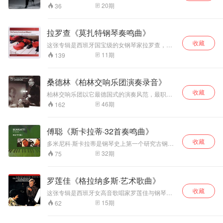
均以非凡的演奏技巧所打造。阿格丽奇对这些肖
饱满自然，动态范
演奏，这些录音表现出惊人的技巧性和无与伦比
拖沓煽情；部分曲
数乐迷。两位乐坛
20
期
36
邦乐曲作出了强大的诠释，极端的热情、华美和
的音乐性，更重要的是，马沙利斯以他的敏锐直
围大，是傅聪艺术
目速度比常见版本
的王者合作演奏了
奔放，她的浪漫是可以让人流泪的，如歌的音色
言出人类生命中的不确定性，并以他的艺术重新
成熟期的重要录
偏快，但并不仓
普罗科菲耶夫和弗
沁人心脾，来自南美桑巴般的热情让人难以抗
定义了美的理想。与一般的古典小号专辑不同，
音。其中Op.48、
促，重在音乐气韵
朗克的《长笛奏鸣
拉罗查《莫扎特钢琴奏鸣曲》
拒。在《第三钢琴奏鸣曲》中，长延音的使用使
马沙利斯的演奏在音色、技巧、音乐及个性上表
Op.62都是肖邦晚
流动。
曲》。两位大师的
得整部作品非常明亮，如诗如画的浪漫，区区数
收藏
现出了不可思议的谐和与完美。马沙利斯的绝妙
这张专辑是西班牙国宝级的女钢琴家拉罗查，演
期杰作：c小调
精妙配合，让音乐
个音符就足以令人陶醉。在《降A大调波兰舞曲》
演奏让所有人不得不为之叹服，他细致纯净而光
奏莫扎特清新自然、鬼斧神工的三部《钢琴奏鸣
Op.48‑1 宏大悲
呈现出迷人的色彩
11
期
139
中，阿格丽奇精彩绝伦的技术把整部作品的主
芒四射的神奇声音深深吸引着你，把你带到生命
曲》K.330、331、545和《幻想曲》K.475、
壮，Op.62两首是
与魅力。 高威的长
题“英雄”演绎的栩栩如生。那种近乎狂妄的奔放竟
的另一处所在。这个神奇的声音包容了丰富的经
《回旋曲》K.511。从录音能感受到乐曲那如日光
肖邦生前最后出版
笛音色细腻、华
形成为一种压力，压得人无暇喘息。
验和情感，正如那着名的诗句：“赞颂生命中可能
之七彩融于一体的，出奇的妩媚、温存和飘逸。
的夜曲，意境内敛
丽，丰富的泛音让
桑德林《柏林交响乐团演奏录音》
的一切”。
《日本唱片艺术》评价拉罗查“除了擅长西班牙作
沧桑。
笛声更加飘逸高
收藏
品外，弹奏莫扎特的钢琴曲也是她的看家本领，
柏林交响乐团以它最德国式的演奏风范，最职业
贵。1975年是高威
她弹奏的莫扎特《钢琴奏鸣曲》不愠不火，简朴
化的演奏热情以及全体团员德国式的合作精神常
46
期
162
演奏生涯中状态最
中蕴含着浓厚的诗意”，因此，她被尊称为“莫扎特
年获得了音乐界同仁和广大观众的赞许和认可。
好的时期，这几首
夫人”。 她在这张专辑中的演奏，含蓄内敛、充满
世界众多顶级的指挥大师和艺术大师常年和柏林
奏鸣曲在他的演绎
诗情画意，给人以自信、简朴的感觉。其中，脍
交响乐团持着长期的合作演出。
傅聪《斯卡拉蒂·32首奏鸣曲》
下摆脱了阴柔之
炙人口的《A大调钢琴奏鸣曲》K.331第三乐章
气，音色明亮。具
《土耳其进行曲》演奏得更是饶富趣味。专辑的
收藏
多米尼科·斯卡拉蒂是钢琴史上第一个研究古钢琴
有强烈的金属质
演奏、录音都是一流，获得《日本唱片艺术》的
音乐自由风格特点的作曲家,是现代钢琴音乐的伟
32
期
75
感。充满了喜悦精
推荐。这张24位版本比老版音质更加细腻，音色
大奠基者.他创作的键盘奏鸣曲在结构和声、音乐
更加圆润动听，动态也更加庞大。
神，生气勃勃。阿
风格以及演奏技巧方面独具艺术特色,对键盘音乐
格丽奇娴熟精湛的
的发展起到了重要的作用.学习和研究他的键盘音
罗莲佳《格拉纳多斯·艺术歌曲》
演奏技巧、丰富的
乐,对我们准确的把握各个时期的键盘音乐风格具
力度变化，音色自
收藏
有重要意义。 傅聪对斯卡拉蒂的演绎，是将东方
这张专辑是西班牙女高音歌唱家罗莲佳与钢琴家
然，钢琴高音区的
诗性美学与巴洛克键盘音乐精髓完美融合的典
拉罗查合作，演唱格拉纳多斯的声乐套曲《古风
15
期
62
光彩和纯净的中低
范，尤其在这张《32 首奏鸣曲》专辑中体现得淋
短歌集》、《爱情歌曲集》。 《古风短歌集》声
漓尽致。他的触键轻盈而富有层次，高音区如水
音区表现都值得称
乐套曲，共有十二首歌曲，歌词均取自西班牙十
晶般清脆通透，低音区则温润饱满，避免了巴洛