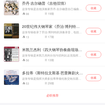
赞。钢琴与长笛的
弗朗西斯科·卡菲索（Francesco Cafiso）意大利
乔丹·吉尔确普《吉他弦情》
斯塔夫》与《梦游女》的女主角，结果吸引卡拉
优秀平衡和生动的
中音萨克斯演奏家，1989年5月24日出生于西西
扬，邀请她到萨尔兹堡音乐节合作《法斯塔夫》
收藏
里岛的维多利亚。他是爵士史上最早熟的人才之
空间感使这张唱片
这张专辑是吉他演奏家乔丹·吉尔确普自己编曲辑
以及此剧的唱片录音。而卡拉丝演唱的《波西米
一。弗朗西斯科只有九岁那年，他与国际知名音
更具聆听和收藏价
录的第一张唱片，完全是“自传”性的专辑。真正的
19
期
98
亚人》，也指定由她唱对手角色穆赛塔。当时的
乐家合作迈出了第一步。2002年7月举行的爵士
值，除此，这还是
吉他爱家喜欢品聆一把吉他的“清弹”，可能这样才
她可说集千万宠爱于一身。 1957年莫芙与RCA
音乐节在佩斯卡拉（Pescara）与温顿·马尔萨里
能细赏其中的香醇味。这张专辑由乔丹·吉尔确普
一张测试音响非常
制作人马里欧·兰夫蓝基结婚。1959年她在大都会
斯（Wynton Marsalis）见面，这对弗朗西斯科的
自己演奏，自己撰写唱片文稿，用琴声和文笔抒
优秀的室内乐唱
歌剧院首演《茶花女》之薇奥丽塔一角大获成
20世纪伟大钢琴家《乔治·博列特
事业至关重要。马尔萨里斯带着弗朗西斯科在欧
发心声，很适合吉他爱好者的口味。听这张唱
片。 普罗科菲耶夫
功，并因此与剧团展开长期合作，而当1976年她
洲最大城市的著名剧院里演出。从那时起，弗朗
(2)》
收藏
片，可以先凭自己的“听功”，按顺序欣赏，也可以
这张专辑收录了乔治·博列特的演奏录音，包括李
《D大调第二号长
退休时，也是选择此角色告别舞台。1960-1973
西斯科在意大利和国外经历了一系列重要的经
按“文”索骥，依乔丹·吉尔确普的引语踏上唱片中
斯特创作和改编的作品。博列特对钢琴的观点是
笛奏鸣曲》作品
年之间，在意大利当地的电视台担任主播，被选
17
期
13
历。他赢得了各种重要的奖项：纽约的国际爵士
的吉他音乐之旅。熟悉几遍之后，当你闭上眼
柔顺、丰富的音色结合清楚阐释作品结构的能
94，作于1942-
为意大利最美丽的10位女性之一。除了歌剧，她
音乐节组织奖，伦敦的世界萨克斯风比赛等。为
睛，专心欣赏这场吉他独奏音乐会，乔丹·吉尔确
力，让音乐的细节全盘透明化。不过，这样的概
1943年。这首奏鸣
也演唱清歌剧与艺术歌曲，曾拍过四部电影。 莫
了体验新的音乐风格和流派，弗朗西斯科前往新
普的乐思在你心中会更加清晰，更能产生共鸣。
念与欣赏博列特在Decca录制的李斯特作品印象
芙的歌声柔和恬淡、用情真挚、细腻而温柔，对
曲共有四个乐章，
米凯兰杰利《四大钢琴协奏曲现场录
奥尔良，与许多当地重要音乐家一起演奏。
有些分歧，而博列特在世界著名音乐厅舞台上的
于乐曲中的抒情性控制得宜，由内而外散发出典
沿袭了古典奏鸣曲
音集》
收藏
演出，特别是现场演奏李斯特作品时，比录音更
这张专辑是米凯兰杰利分别与切利比达克指挥的
雅高贵的气息。与戏剧性的作品相比，她更适合
的结构，而在和声
重视塑造音乐气氛。博列特在唱片上的表现比起
慕尼黑爱乐乐团、法国国家交响乐团、斯图加特
演唱抒情的作品。莫芙的嗓音低沉丰满、优雅，
与织体等方面颇具
13
期
56
现场演出较为克制，就如博列特所言，现场演出
广播交响乐团合作，演奏贝多芬、拉威尔、舒
线条明晰匀称。虽然音量不大，但音色温暖而丰
创新性，是近现代
时，他所诠释音乐会更加自由无束且具自发性。
曼、格里格的四部《钢琴协奏曲》。专辑中的四
富，有着柔和的色彩和天鹅绒般舒适的低音区。
长笛奏鸣曲的代表
虽然对博列特而言，轻松与严谨并非不能共存，
个录音都是米凯兰杰利与切利比达克的音乐会现
她敏捷的花腔技术使她能胜任露契亚这样的高难
性作品。长笛独奏
多拉蒂《斯特拉文斯基·芭蕾舞剧火
但是博列特有时候会重视李斯特音乐中的技巧展
场录音，两位当代的音乐大师在此闪耀出璀璨的
度唱段。她与男高图克和男中音梅里尔合作演出
部分技巧飞扬、充
现更基于诗意也是公认的事实，有时候他的音乐
鸟》
收藏
光芒，让人叹为观止。 拉威尔《G大调钢琴协奏
的《茶花女》以她赋予主人公细腻感伤的演绎至
这张专辑是指挥大师多拉蒂率领伦敦交响乐团，
满着戏剧般的张力
会因为纵容技巧而完全失去诗意。
曲》（1992年4月现场）米凯兰杰利晚年诠释拉
今仍为人们称道。莫芙演唱的音质纯净清脆，线
演奏斯特拉文斯基的管弦乐曲《焰火》、芭蕾舞
29
期
53
与抒情性，对演奏
威尔的标杆现场，冷冽剔透的钢琴音色完美贴合
条明晰匀称，音量不大，却充盈着极强的艺术感
剧《火鸟》、交响诗《夜莺之歌》等名作。这是
者的技巧和音乐表
拉威尔精致、带爵士风情的笔法；切利比达克放
染力。
最为著名的发烧录音之一。《火鸟》虽然已是30
现能力是很大的考
缓管弦线条，弱化炫技浮夸感，突出作品内敛诗
年前的录音，但其音效仍会让现在的许多录音黯
必听推荐
验；而钢琴部分也
意。 舒曼《a小调钢琴协奏曲》（1992年10月现
然失色，它不但曾是TAS榜上发烧片，演奏更是
十分精彩，并非通
场）舒曼协奏曲录音里罕见的慢速度版本，切利
无懈可击。《夜莺之歌》录音同样杰出，演奏敏
过固定的伴奏音型
把乐队织体铺得极宽，米凯兰杰利弱化浪漫宣
锐、扣人心弦，其他短曲也表现得生动活泼。这