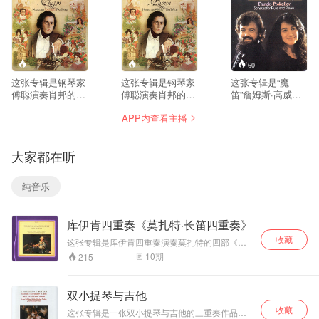
--
--
60
这张专辑是钢琴家
这张专辑是钢琴家
这张专辑是“魔
傅聪演奏肖邦的10
傅聪演奏肖邦的11
笛”詹姆斯·高威与
首《夜曲》，属于
首《夜曲》，这是
钢琴女祭司玛莎·阿
APP内查看主播
肖邦中期成熟一直
非常独特的版本，
格丽奇早期的经典
到生命晚期的夜曲
和很多西方演奏家
录音，一个合作无
创作，相比早期夜
处理不一样。傅聪
间典藏版本。专辑
大家都在听
曲，情绪更复杂、
不刻意渲染悲戚感
演奏、录音水平一
织体厚重，悲剧
伤，气质偏向清
流，获得《日本唱
性、沉思感更强。
淡、留白、写意，
片艺术》推荐。 詹
纯音乐
傅聪以东方美学理
如同中国水墨画；
姆斯·高威是举世公
解肖邦，不追求过
触键克制，踏板运
认的长笛大师，经
度煽情，克制、通
用审慎，线条层次
常以独奏家身份活
库伊肯四重奏《莫扎特·长笛四重奏》
透，歌唱性极强，
非常清晰，把夜曲
跃在世界各地舞
触键音色温润，对
内在复调线条清晰
台，广受乐迷喜
收藏
这张专辑是库伊肯四重奏演奏莫扎特的四部《长
复调层次处理是一
地剥离出来，而不
爱。玛莎·阿格里奇
笛四重奏》，1982年的录音。库伊肯四重奏是一
10
期
215
大亮点，区别于很
是一味朦胧的浪漫
是钢琴界的佼佼
支使用古乐器的四重奏团，由Barthold Kuijken吹
多西方演奏家浓烈
音响。傅聪在节奏
者，她娴熟精湛的
奏横笛、Sigiswald Kuijken演奏一把1700年米兰
戏剧化的处理方
制的乔凡尼·格兰奇诺小提琴、Lucy van Dael演
处理上，自由速度
演奏技巧，犀利、
双小提琴与吉他
奏一把1771年伦敦制的塞缪尔·汤普森中提琴、
式。 这版录音在伦
（rubato）克制而
流畅的音乐风格和
收藏
Wieland Kuijken演奏一把1570年制的安德烈亚·
敦完成，钢琴音色
有灵气，不会过度
华丽的音色折服无
这张专辑是一张双小提琴与吉他的三重奏作品