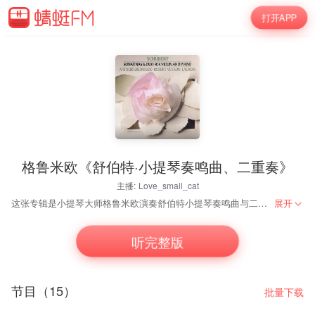
打开APP
格鲁米欧《舒伯特·小提琴奏鸣曲、二重奏》
主播:
Love_small_cat
这张专辑是小提琴大师格鲁米欧演奏舒伯特小提琴奏鸣曲与二重奏。与他合作的是一位敏锐、细致玲珑的钢琴家Veyron-Lacroix，他俩在演奏中仿如好友般侃侃而谈、温馨细腻，是不折不扣的室内乐最高表现。格鲁米欧在曲中的每一乐句，音色变化丰富，令人耳不暇接，而Veyron-Lacroix演奏的精雕细琢，同样扣人心弦。这三首轻盈、美丽而迷人的小提琴奏鸣曲，是舒伯特19岁时的作品。二重奏是舒伯特在20岁所写的，规模较小奏鸣曲宏大，格鲁米欧的演绎也因而变得紧凑和富有生机，诙谐曲尤其光辉灿烂。这是一张演录俱佳，无论艺术性和娱乐性皆臻满分的好唱片，追求者甚众。
展开
听完整版
节目（15）
批量下载