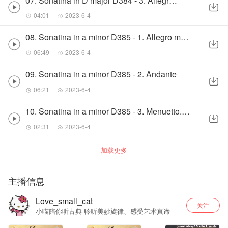
07. Sonatina in D major D384 - 3. Allegro vivace
04:01
2023-6-4
08. Sonatina in a minor D385 - 1. Allegro moderato
06:49
2023-6-4
09. Sonatina in a minor D385 - 2. Andante
06:21
2023-6-4
10. Sonatina in a minor D385 - 3. Menuetto. Allegro
02:31
2023-6-4
加载更多
主播信息
Love_small_cat
关注
小喵陪你听古典 聆听美妙旋律、感受艺术真谛