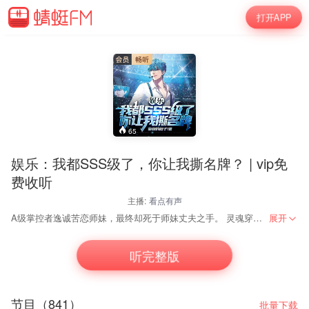
打开APP
65
娱乐：我都SSS级了，你让我撕名牌？ | vip免
费收听
主播:
看点有声
A级掌控者逸诚苦恋师妹，最终却死于师妹丈夫之手。 灵魂穿越平行世界，这个世界怎么这么大？居然大了地球一百倍？ 能力者不是要隐藏于普通人之中么？为什么这里却像明星一样？等一下！ 这个奇怪的系统是什么？我在哪？龙国附属国H国？让我缕缕...
展开
【内容介绍】
A级掌控者逸诚苦恋师妹，最终却死于师妹丈夫之手。
听完整版
灵魂穿越平行世界，这个世界怎么这么大？居然大了地球一百倍？
能力者不是要隐藏于普通人之中么？为什么这里却像明星一样？等一下！
节目（841）
这个奇怪的系统是什么？我在哪？龙国附属国H国？让我缕缕...
批量下载