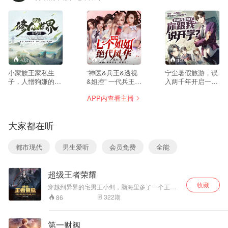
433
276
1108
小家族王家私生
“神医&兵王&透视
宁尘暑假旅游，误
子，人憎狗嫌的五
&姐控” 一代兵王，
入两千年开启一次
灵根修士王浩从出
回归华夏。 你以为
的传送阵，意外穿
APP内查看主播
生起便注定了悲惨
是倾城国际多了个
越到修真界。 修成
的一生，但这一切
小保安？其实是狼
元婴期后归来，本
随着另一个灵魂的
王头子多了七份婚
以为地球早已沧海
大家都在听
到来而变得不同。
约，连夜赶来保护
桑田，没想到才过
看王浩如何应用现
绝代风华大姐姐。
去一个暑假……于
代知识玩转修仙！
霸道女总裁，千金
是，青州大学的这
都市现代
男生爱听
会员免费
全能
大小姐，火辣俏秘
届新生里，迎来了
书……排好队，一
一位元婴老怪。
个个来！
“你们对元婴期修士
超级王者荣耀
的力量一无所知。”
收藏
穿越到异界的宅男王小剑，脑海里多了一个王者
荣耀嘲讽系统。 美艳无双的猫娘阿珂；风华绝代
322
期
86
的舞女貂蝉；潇洒飘逸的李白…… 只要有足够的
积分，就能兑换所有英雄和技能！ 妲己：主人，
羁绊是什么意思。 王昭君：替你消消火！ 阿珂：
第一财阀
想叫就叫吧，反正是最后一声了。 孙尚香：来一