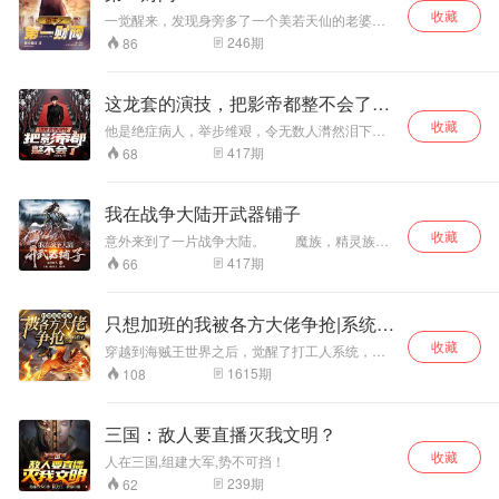
收藏
发子弹吗，满足你！ …… 王小剑：看我青莲剑
一觉醒来，发现身旁多了一个美若天仙的老婆，
歌！
还有一个可爱的小女儿，老婆要和我...... 1997，
246
期
86
这是90后记忆，80后的童年，70后的青春。
这龙套的演技，把影帝都整不会了丨
都市逆袭
收藏
他是绝症病人，举步维艰，令无数人潸然泪下。
他，也是一个武痴，“功夫，是杀人技！既分高
417
期
68
下，也决生死。他能黑化，能正能邪，也能变身
至尊宝。他是唐磊！一个从催泪之王崛起的全球
影帝！
我在战争大陆开武器铺子
收藏
意外来到了一片战争大陆。 魔族，精灵族，
人族，修仙者，为了生存，为了利益，无休止的
417
期
66
战争，而我，陈风就是游走于他们之间的武器贩
卖商！ 什么，你要两顿机械枪？！ 五十
万魔族金币？妙啊 什么！你还要火焰机炮？
只想加班的我被各方大佬争抢|系统&
好哇，不过对面给了五十万金币。 什
爆笑
收藏
么，你给五百万！ …… 武器哥系统，快
穿越到海贼王世界之后，觉醒了打工人系统，雷
快快……
纳表示我天天都想加班。 洛克斯 ：做为海贼，雷
1615
期
108
纳才是最兢兢业业的那个啊！我不如他…… 战
国：自从消灭了洛克斯之后，洛克斯海贼团上出
来的海贼，一个个都成了让海军头疼的大海贼。
三国：敌人要直播灭我文明？
做为海军战力天花板的卡普：当初真是后悔，在
收藏
解决洛克斯的时候，没有连那个家伙一起干掉！
人在三国,组建大军,势不可挡！
洛克斯海贼团解体，众人分道扬镳。 夏洛特·玲
239
期
62
玲：ma~mama~雷纳，来我的船上吧！ 凯多：还