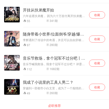
是跟我走吧！我带你称霸大海！ 白胡子：我只想
拥有家人，雷纳，来我的船上，我们就是一家
开挂从扶弟魔开始
人！ 金狮子史基：雷纳！不要被他们诱惑了，白
胡子虽然实力强劲，但是他没有野心，玲玲和凯
收藏
六年追逐扶弟魔， 因为六十万首付离开扶弟魔，
多虽然有野心，但他们就是两个疯子，所以来我
老子偏要六分钟忘掉你个扶弟魔， 然后六六的开
341
期
55
这里吧！我们一起征服世界！ 雷纳看了看倒在神
挂打脸你！ 扶弟魔，你就是肠子悔到六尺长老子
之谷的洛克斯船长，做为上一个想要称霸世界的
都不点你！
强者，他的下场自己可是亲眼目睹了
随身带着小世界/位面倒爷/穿越/爆笑
双播
收藏
李辉遇到了传说中的奇遇，并且可以自由穿梭在
两个位面。 位面供应商？No！没有系统傍身？不
280
期
97
怕！ 李辉发现所在的竟然是一个仙侠位面，嗯！
这个装洗髓丹的玉瓶不错，拿回地球一定卖个好
价钱！对了，那边李府的庄园里得安上电灯，再
音乐节救场，拿个冠军不过分吧丨娱
修炼的时候就不会昏天黑地了。诶？对，还得配
乐爆爽
收藏
个发电机......什么？我是倒爷？nonono!我只是把
音乐节喊我救场，我拿个冠军不过分吧？ 评委怀
两边需要的东西顺带搬过来，至于价钱嘛.......一
疑我抄袭，现场写歌打脸不过分吧？ 我开个小号
1682
期
112
个愿打一个愿挨，我可没逼你们出高价哦,嘿
写小说，《神雕侠侣》龙骑士大家一起分享下不
嘿......那还等什么？库嚓！穿越走起！ 让我们跟
过分吧？ 我要拍电影，压的好莱坞大片抬不起头
随李辉，披荆斩棘，一起踏上奇妙的修仙之旅。
也不过分吧？ 我要做游戏，吞并腾讯就很合理了
我成了小说里的工具人男二？
作者：忧郁的皮皮虾 演播：麦克疯FM
吧？ 但是鹰国哭着喊我收手就有点过分了，以前
收藏
崇洋媚外，现在崇华媚中怎么啦？
穿越到一部都市小白文里，成为了一个痴情的舔
狗富二代男二？ 冷落倾国大美女女二，却全心全
260
期
49
意、无怨无悔、不求回报的舔青梅竹马女主，帮
女主与男主在一起过幸福生活？ 白一航无语，觉
得这种狗屎喂毒剧情都滚吧！ 舔狗！不存在的！
必听推荐
女主要去找男主就去找吧，白一航表示，他要先