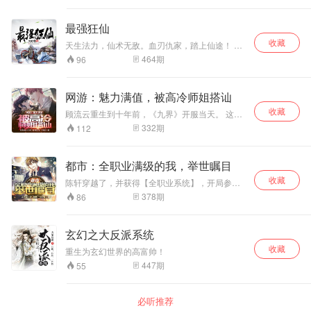
动投靠你？” 李默：“天使联盟让他们心向光明！”
“审判天使、战争比蒙、远古青铜龙、雷霆泰坦、
最强狂仙
冰晶凤凰……”李默带领着各族奇迹兵种横扫各大
位面……
收藏
天生法力，仙术无敌。血刃仇家，踏上仙途！ 在
一次感情背叛后，他的人生悄然改变【付费精
464
期
96
品】
网游：魅力满值，被高冷师姐搭讪
收藏
顾流云重生到十年前，《九界》开服当天。 这不
是简单的一款游戏，而是未知存在构造的试炼
332
期
112
场，全人类进化的契机。 华夏的玄幻修真，西方
的诸神异能、北冰的英灵御主、八岐区的式神忍
者等等…… 顾流云带着十年的游戏经验和记忆再
都市：全职业满级的我，举世瞩目
次进入游戏，开局不仅获得了唯一至高天赋，更
收藏
是拥有了满值的魅力。 当他矗立在宗门前，畅想
陈轩穿越了，并获得【全职业系统】，开局参加
未来的时候，宗门中的绝世天才、性情高冷的师
《走进职业》节目组。 这是一档社会观察类节
378
期
86
姐突然来到他面前。 “这位师弟……”
目，每一名参加者，可任意挑选一项职业，并进
行挑战。 可选职业有【厨师】【农夫】【渔民】
等普通职业。 也有【作家】【歌手】【主播】等
玄幻之大反派系统
自由职业。 更有【律师】【警察】【教师】【消
收藏
防员】等具备专业性质且有一定危险的职业。 抽
重生为玄幻世界的高富帅！
取职业卡：【神级厨师】！高端的食材往往只需
447
期
55
要最朴素的烹饪方式。 抽取职业卡：【王者农
夫】！观测天气，引渠流水，闻香辨百草，世界
最强农夫！ 抽取职业卡：【金牌律师】！博闻强
必听推荐
识，引经据典，在我面前，正义从不迟到！