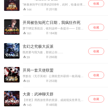
性，变成任意自
天灵根而已，不会
收藏
要见我？ 还总有不认识的小姐姐主动要求加微
选！ 看王动如何利
真有人觉得天灵根
"林泰来到平行世界的2008年，此时，恰逢全球首
信？ 唉，好烦～
部虚拟网游地下城与勇士公测，身为八百万勇士
用辅助系统，畅游
修士很快乐
201
期
144
之一，他当然是选择继续守护阿拉德大陆。 回到
于这星际时代。 驾
吧？”——叶长生惆
阿拉德大陆后他才发现，这个游戏和他知道的有
驭最强大的战舰，
怅的说道。 主播：
很大的不同，凭借穿越者的优势，他转职成了要
削平所有的不服！
陈皮，热门主播。
开局被告知死亡日期，我疯狂作死
求极高的黑暗君主。 一年后，地下城与勇士同步
探索无尽的宇宙，
代表作品《我被丧
收藏
现实，七大平行宇宙融合，数百亿玩家将面对全
萧宁绑定系统后，收到这样一条提示——【宿主
挑战无限的未知！
尸咬了》等。
盛时期的十二位使徒以及伟大的意志卡罗索。"
将于一天后死亡！在死亡日期到来前，无论如何
184
期
161
您都不会死！】 在萧宁被这条提示搞得心态爆炸
时，系统突然发布了任务！ 【任务一：从六楼楼
顶一跃而下！奖励：1、死亡日期延后一周；2、
玄幻之究极大反派
法拉利488一辆！】 【任务二：在百米高楼楼顶
收藏
蹦迪！奖励：1、死亡日期延后半月；2、三百平
既然要与我为敌，那就让你……
豪宅！】 【任务三：去化工厂火场中救人！奖
266
期
39
励：1、死亡日期延后一月；2、一亿软妹币！】
【任务四：于万米高空无伞跳伞......】 于是！ 这
个世界上出现了一个海啸中冲浪、飓风中跳舞、
开局一套天使联盟
深海中逗趣大白鲨、丛林中和森蚺拥抱、火山旁
边烫火锅的男人！ 萧宁的彪悍人生，自此开始！
收藏
李默在《无尽英雄》公测前意外获得一枚高端游
戏手环。 进入游戏后，李默抽奖获得了至尊宝物
253
期
69
天使联盟！ 大天使应征而来！ 在这款以兵种、资
源、战争、领地建设为核心的虚拟游戏，李默天
胡开局！ 国外强者：“为什么你的比蒙巨兽、九头
大唐：武神聊天群
蛇和绿龙可以混编还士气高昂？” 李默：“因为我
收藏
有天使联盟。” 公会势力：“你的兵种为什么还会
【停更】用西游世界的资源，成就现实世界无上
有种族羁绊和职业羁绊？” 李默：“天使联盟了解
圣人！
485
期
145
一下？” 六翼大天使：“我手下的天使为什么会主