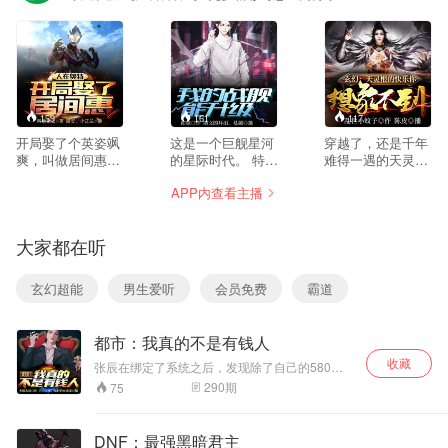
159
161
117
开局娶了个英姿飒
这是一个巨舰星河
穿越了，还是千年
爽，叫做居间惠的
的星际时代。 特殊
难得一遇的天灵根
老婆，直到第二天
的火种战舰，能够
资质？看来是时候
APP内查看主播
得知她是地球防卫
定期进入异空间，
展现真正的凡尔赛
胜利队的队长，江
收割源点，强化自
技术了。 “我这人
合当时是懵逼的。
身。 王动携带着一
交朋友一般不看人
大家都在听
这居然是奥特世
款辅助系统，穿越
灵根资质，因为反
界？ 好在这时觉醒
到这里。 “扫描”功
正都没我优秀。”
了复制系统，奥特
能，能够看清一艘
“我的拜师条件不
玄幻超能
男生爱听
会员免费
霸道
与怪兽的力量我全
战舰的成长资质，
高，三亩良田，一
都要！
挑选到最完美的座
庐寒舍，以及十亿
舰！ “源点获取翻
枚灵石就够了。”
都市：我真的不是有钱人
倍”功能，能够使战
“好羡慕你们突破金
舰获得别人三倍、
丹的时候还可以服
收藏
张辰在绑定了系统之后，发现除了自己的580万
五倍乃至百倍的源
用丹药啊！我还没
资产保值之外。 周围的物价全都变低了！ 手抓饼
290
期
75
点！ “模块特性自
来得吃，一不小心
1毫一张？！ 全国年人均收入6分钱？！ 市中心价
选”功能，能够使本
就突破了。” “我只
值千万的房产，竟然变成了10块钱？ 价值3500
万的阿斯顿马丁ONE，标价35元？ 张辰：我只是
来随机出现的特
是一个普普通通的
DNF：最强黑暗君主
一个普通人，为什么银行，记者，领导都争抢着