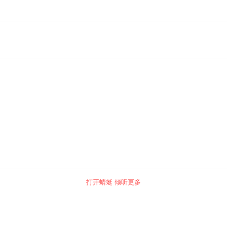
打开蜻蜓 倾听更多