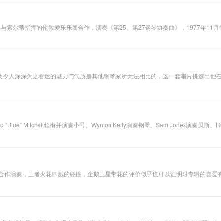
者，她娴熟精湛的
通过丰富的音色变化和辉煌的演奏技巧展现作曲家的音乐构思。录制了大量的唱片，
演奏技巧，犀利、
场音乐会，1922年第—次在伦敦登台。1924年回到母校Stern音乐院工作，直到1
流畅的音乐风格和
念音乐会中演奏了「音乐之父」巴赫的全部键盘作品，表现令人激赏。1940年离开柏
华丽的音色折服无
与索尔蒂指挥的伦敦爱乐乐团合作，演奏《第25、第27钢琴协奏曲》，1977年11
辑中的录音也因而开始于此。 无疑地，阿劳的音乐成就足以与布索尼、拉赫曼尼诺夫齐名，为本世纪杰出的钢琴
信，她的触键给人的感觉是非常的扎实，听起来很舒服，没有任何浮躁的感觉。拉罗查
数乐迷。两位乐坛
特、舒曼、勃拉姆斯等传统音乐家的作品，对于阿尔班尼士、葛拉那多斯、德彪西、韦
乐章的抒情性却没有丝毫的减退，在稳健的触键支持下，乐曲的丰富内涵也得到了应
的王者合作演奏了
普罗科菲耶夫和弗
朗克的《长笛奏鸣
曲》。两位大师的
及令人深深为之着迷的魅力与气质是其他钢琴家所无法相比的，这一套唱片挑选出他
精妙配合，让音乐
赫曼尼诺夫、史克里亚宾的作品，舒曼《克莱斯勒魂》及肖邦、舒伯特、斯卡拉第等
呈现出迷人的色彩
不可思议的内涵境界，都是霍洛维兹在原有架构与乐谱之外所添加上的新血肉，表现
与魅力。 高威的长
笛音色细腻、华
丽，丰富的泛音让
笛声更加飘逸高
Blue” Mitchell领衔并演奏小号、Wynton Kelly演奏钢琴、Sam Jones演
贵。1975年是高威
》，还有两部原创的时髦作品。 理查德·“布鲁”·米切尔（Richard “Blue” Mitchell）1930年生于迈阿密、1979
演奏生涯中状态最
不说是一个遗憾，或许这便是所谓的“爵士人生”吧。 布鲁·米切尔的小号音色明亮直接，极富煽动性与光辉感。而这种声音
好的时期，这几首
l In Love》（电影《西雅图未眠夜》的片尾曲），几乎在每个情人节的夜晚都会响起
奏鸣曲在他的演绎
下摆脱了阴柔之
气，音色明亮。具
团合作演奏，三者火花四溅的碰撞，企鹅三星带花的评价似乎也可以证明对专辑的喜爱
有强烈的金属质
限的灵性；每一个音符仿佛都能化为跳跃鲜活舞动着的尤物，传达的每份情感也都无
感。充满了喜悦精
山花的芬芳，时而则象在十九世纪的舞会上完全释放自己做快速的旋转……在灯影幢
神，生气勃勃。阿
格丽奇娴熟精湛的
演奏技巧、丰富的
力度变化，音色自