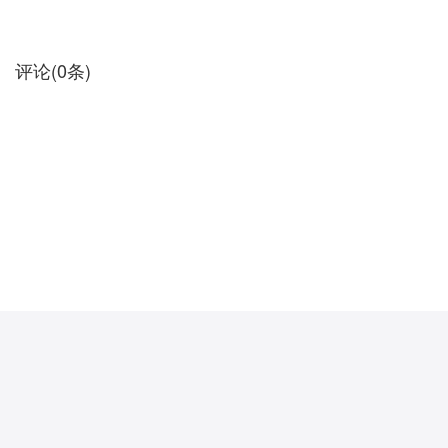
矛盾、最不平衡的一个乐章。这“表现生命、欢乐和幸福”的音乐十
评论
(
0
条)