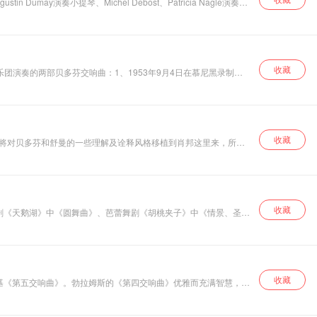
may演奏小提琴、Michel Debost、Patricia Nagle演奏长
室内乐。他的室内乐，两首钢琴五重奏、两首钢琴四重奏、两首大提
织体之精妙，在简朴中体现和声之丰富，都达到了极高的水平。只不
船歌与夜曲，轻风清波荡漾和月色花影迷离，诗意与情趣扩容、推
收藏
广播电视公司罗马管弦乐团演奏《女武神》第一幕。 CD3收录
收藏
然将对贝多芬和舒曼的一些理解及诠释风格移植到肖邦这里来，所以
强化自己的“一家之言”，他的权威性甚至表现在对弱音的极其吝啬
收藏
剧《天鹅湖》中《圆舞曲》、芭蕾舞剧《胡桃夹子》中《情景、圣诞
《胡桃夹子》中《终幕圆舞曲》。 柴科夫斯基对于芭
作曲家索勒的一段旋律，这是索勒于1786年创作的歌剧，其第一
收藏
基《第五交响曲》。勃拉姆斯的《第四交响曲》优雅而充满智慧，与
色和超强的感染力，穆拉文斯基的指挥风格稳重果断、精密严谨，处