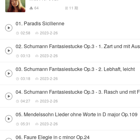
64
11
期
01. Paradis Sicilienne
02:58
2023-2-26
02. Schumann Fantasiestucke Op.3 - 1. Zart und mit Au
03:13
2023-2-26
03. Schumann Fantasiestucke Op.3 - 2. Lebhaft, leicht
03:18
2023-2-26
04. Schumann Fantasiestucke Op.3 - 3. Rasch und mit 
04:27
2023-2-26
05. Mendelssohn Lieder ohne Worte in D major Op.109
05:31
2023-2-26
06. Faure Elegie in c minor Op.24