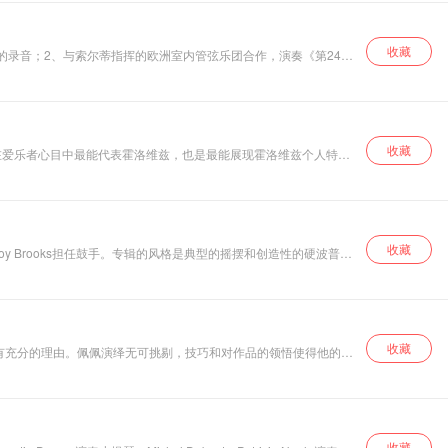
的终极挑战，而年
是贝多芬、肖邦、舒曼、李斯特、勃拉姆斯作品的权威演奏家，最脍
轻的基辛却早已跃
940年辞去职务。1927年因为获得日内瓦国际钢琴大赛首奖的肯定，
过凭栏，通过自己
收藏
林回到智利，在圣地亚哥创立钢琴学校。战争期间，阿劳完全投身在
迥异的气质和独到
月的录音；2、与索尔蒂指挥的欧洲室内管弦乐团合作，演奏《第24、
的演奏在让人感到处理得相当有个性的同时，还让人听起来很是舒服，
的见解将肖邦浪
伯、理查·施特劳斯等近代作曲家的作品也十分在行。
有的深层次完整展现。
漫、热情以及超人
的自然乐感浑然一
体，充满了青春魅
力。 基辛在这场音
收藏
在爱乐者心目中最能代表霍洛维兹，也是最能展现霍洛维兹个人特色
乐会中保持了一贯
人的作品。霍洛维兹在钢琴的极限与潜力上唤起听者的想像空间，毫
的高水准，既富于
出钢琴家最自由自在的一面。
诗意又荡气回肠，
他灵动的琴声经由
录音师的妙手，不
仅使卡内基音乐厅
收藏
奏贝斯、Roy Brooks担任鼓手。专辑的风格是典型的摇摆和创造性的硬波普流
焕发出新的活力，
更拉进了肖邦和听
众的距离，这种心
。这首只赠有情人的歌，如丝绒般温暖着每个有情人的心，抒缓的曲调令
与心的互动和共鸣
让所有人都为之疯
狂，令人叫绝！ 这
收藏
有充分的理由。佩佩演绎无可挑剔，技巧和对作品的领悟使得他的演
张专辑是钢琴独奏
比真切，直击人灵魂深处。聆听时，她的力量似乎能营造出一个时
会现场录音的完美
幢的绚烂中一缕难以消散的欣喜油然而生。
典范，演奏、录音
水平一流，获得
《日本唱片艺术》
推荐。
收藏