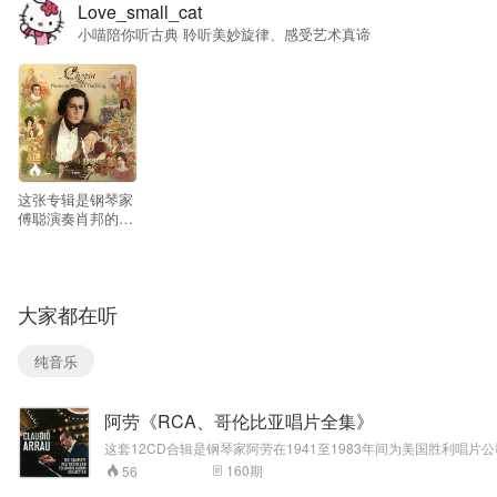
Love_small_cat
小喵陪你听古典 聆听美妙旋律、感受艺术真谛
--
这张专辑是钢琴家
傅聪演奏肖邦的11
首《夜曲》，这是
非常独特的版本，
和很多西方演奏家
处理不一样。傅聪
大家都在听
不刻意渲染悲戚感
伤，气质偏向清
淡、留白、写意，
纯音乐
如同中国水墨画；
触键克制，踏板运
用审慎，线条层次
阿劳《RCA、哥伦比亚唱片全集》
非常清晰，把夜曲
内在复调线条清晰
这套12CD合辑是钢琴家阿劳在1941至1983年间为美国胜利唱片公
地剥离出来，而不
重他以艺术眼光对曲目所做的抉择。当时录制的曲目包括：理查·施特劳斯《滑稽曲》
160
期
56
是一味朦胧的浪漫
1903-1991）智利钢琴家。自幼有神童之称，曾到柏林求学