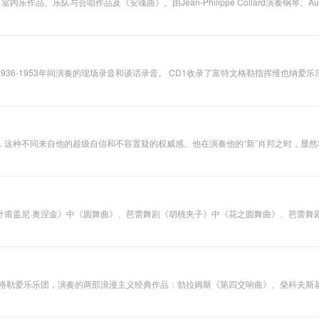
与合唱作品及《安魂曲》。由Jean-Philippe Collard演奏钢琴、Augustin Du
然，钢琴高音区的
4年)法国著名作曲家和管风琴演奏家，在法国音乐历史上，福雷是跨越19世纪和
光彩和纯净的中低
。 以精致求纯净，由纯净求柔美，由柔美求高贵，这是福雷音乐的基本特征。他鄙视复杂的管弦乐技
音区表现都值得称
创作，冷落管弦乐的主要原因。他的重要作品，其实首先是钢琴曲与歌曲，然后才是
赞。钢琴与长笛的
四重奏，其实构成了他创作的最高水准。这些室内乐，尤其晚期作品，结构之严谨，
优秀平衡和生动的
仔细分辨这些室内乐，其实依稀能感到，它们是福雷最喜欢的两种钢琴表现形式——
空间感使这张唱片
文格勒指挥维也纳爱乐乐团演奏的两部贝多芬交响曲：1、1953年9月4日在慕尼黑录制的
更具聆听和收藏价
、1947年11月9日在
值，除此，这还是
2月19日在拜罗伊特音乐节演奏《罗恩格林》；4、 1952年5月31日在罗马指挥意大利
一张测试音响非常
了富特文格勒指挥维也纳爱乐乐团演奏布鲁克纳《第四交响曲》，1951年10月29日在慕尼黑录制。 CD4收录了富特文格勒的谈话录音。
优秀的室内乐唱
片。 普罗科菲耶夫
，这种不同来自他的超级自信和不容置疑的权威感。他在演奏他的“新”肖邦之时，显
《D大调第二号长
对《夜曲》解读惯用的触键风格和踏板运用在波利尼这里都得到全新的改造，他在有意
笛奏鸣曲》作品
样不敢有一丝一毫的疏漏。
94，作于1942-
1943年。这首奏鸣
曲共有四个乐章，
沿袭了古典奏鸣曲
叶甫盖尼·奥涅金》中《圆舞曲》、芭蕾舞剧《胡桃夹子》中《花之圆舞曲》、芭蕾舞
的结构，而在和声
中《雪花圆舞曲》、《弦乐小夜曲》中《圆舞曲》、《第五交响曲》中《圆舞曲》、芭蕾舞剧
与织体等方面颇具
赏。该剧第一幕终场以一段乡村圆舞曲来代替乡村民谣，在第二幕终场中引用了西班牙
创新性，是近现代
族娱乐圈内。
长笛奏鸣曲的代表
性作品。长笛独奏
部分技巧飞扬、充
宁格勒爱乐乐团，演奏的两部浪漫主义经典作品：勃拉姆斯《第四交响曲》、柴科夫斯
满着戏剧般的张力
这两个录音展示出列宁格勒爱乐乐团的演奏织体极为明净、结构严整，具有纯净的音
与抒情性，对演奏
者的技巧和音乐表
作品64，作于1888年。是柴氏“悲怆三部曲”中最复杂的一部，而终曲又是最具