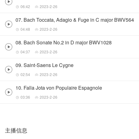
06:42
2023-2-26
07. Bach Toccata, Adagio & Fuge in C major BWV564
04:48
2023-2-26
08. Bach Sonate No.2 in D major BWV1028
04:37
2023-2-26
09. Saint-Saens Le Cygne
02:54
2023-2-26
10. Falla Jota von Populaire Espagnole
03:36
2023-2-26
主播信息