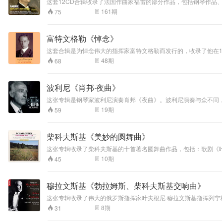
这套12CD合辑收录了法国作曲家福雷的部分作品，包括钢琴作品、室内乐作品、乐队
笛、Parrenin Quartet担任弦乐四重奏、Michel Plasson指挥的图卢兹国立管弦乐团担任协奏。 加布里埃尔·福雷(Faure Gabriel，1845-192
161
期
75
20世纪的桥梁。由于福列在19世纪法国艺术歌曲乃至整个欧洲艺术歌曲发展中的地位和贡献，被后人誉为“法国的舒曼”
法，坚持在单纯中寻找丰富的表现效果，这是他热衷钢琴曲与歌曲
琴奏鸣曲、两首小提琴奏鸣曲及最后的一首钢琴三重奏与一首弦乐
富特文格勒《悼念》
过曲高和寡，传播力不高，一些人才怀疑他在音乐史中的重要性。
演、融合的结果。
这套合辑是为悼念伟大的指挥家富特文格勒而发行的，收录了他在1936-1953年间演奏的现场录音和谈话录音。 CD1收录了富特
《第四交响曲》；2、1950年10月1日在哥本哈根录制的《第五交响曲》。 CD2收录了富特文格勒指挥的四部管弦乐作品：1、1953年9月4日在慕尼黑指挥维也纳爱乐乐团演奏《爱格蒙特》序曲；2
48
期
68
汉堡指挥汉堡国家爱乐乐团演奏《莱奥诺拉第二序曲》；3、1936年1
波利尼《肖邦·夜曲》
这张专辑是钢琴家波利尼演奏肖邦《夜曲》。波利尼演奏与众不同
他演奏的《夜曲》不再有一种扑朔迷离的意境笼罩。从前的钢琴家
19
期
59
的使用上。波利尼对每一个音符都给予充分的重视，像传达神谕一
柴科夫斯基《美妙的圆舞曲》
这张专辑收录了柴科夫斯基的十首著名圆舞曲作品，包括：歌剧《
老人之舞》、芭蕾舞剧《睡美人》中《圆舞曲》、芭蕾舞剧《胡桃夹子》
10
期
45
蕾舞的特别兴趣，可能起源于他对莫扎特的《唐·乔瓦尼》的高度赞
次在歌剧中采用了圆舞曲。从此圆舞曲开始从乡村舞蹈形式步入贵
穆拉文斯基《勃拉姆斯、柴科夫斯基交响曲》
这张专辑收录了伟大的俄罗斯指挥家叶夫根尼·穆拉文斯基指挥列
柴科夫斯基的《第五交响曲》富有的、感人肺腑的激情交相呼应。
8
期
31
理乐曲富有清晰的层次与健康明快的色调。 勃拉姆斯《e小调第四交响曲》作品98，完成于1884-1885年间。此曲是勃拉姆斯所写的四部交响曲中最伟大的一部，也是最伤感、最古雅的一部。其实在勃拉姆斯所有的音乐
创作中，伤感的情绪随处可见，但在这部作品中，伤感成了主宰一切的情绪，它渗透于作品的每一纤维中。 柴科夫斯基《e小调第五交响曲》