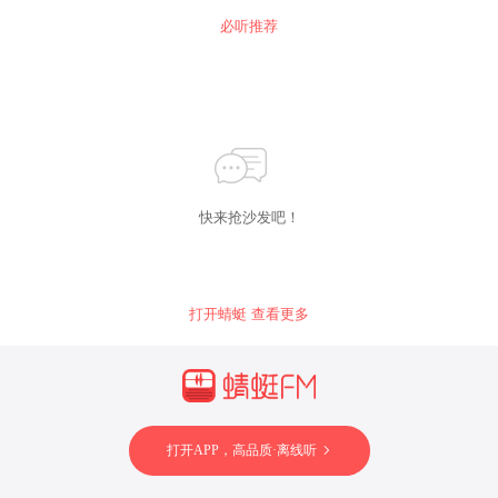
现能力是很大的考
分动人，无数历经苦难的人们倍感亲切。
必听推荐
验；而钢琴部分也
十分精彩，并非通
过固定的伴奏音型
朴素地衬托独奏乐
器，而是具有多样
的织体和鲜活的音
乐形象，给人以层
次丰富的精妙之
感。 弗朗克《A大
调长笛奏鸣曲》作
快来抢沙发吧！
于1886年，具有浓
烈法国民族气息，
旋律优美，是不可
多得的经典作品。
全曲共4个乐章，
每个乐章都以完全
打开蜻蜓 查看更多
不同的风格开始，
但旋律却是作者心
目中永远的主题。
弗朗克没有按照传
统四乐章套曲的模
式进行，比如开始
快板奏鸣曲式，然
打开APP，高品质·离线听
后慢、中、快的在
速度或版式上展开