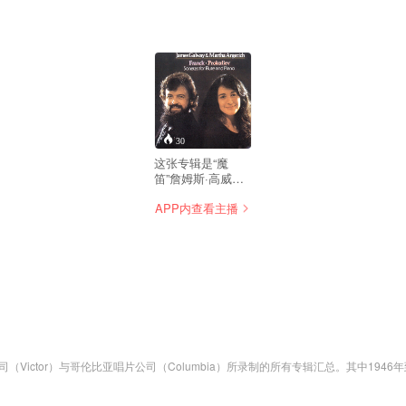
30
这张专辑是“魔
笛”詹姆斯·高威与
钢琴女祭司玛莎·阿
APP内查看主播
格丽奇早期的经典
录音，一个合作无
间典藏版本。专辑
演奏、录音水平一
流，获得《日本唱
片艺术》推荐。 詹
姆斯·高威是举世公
认的长笛大师，经
常以独奏家身份活
跃在世界各地舞
台，广受乐迷喜
司（Victor）与哥伦比亚唱片公司（Columbia）所录制的所有专辑汇总。其中19
爱。玛莎·阿格里奇
、韦伯《音乐会小品》、贝多芬《第21号钢琴奏鸣曲“华德斯坦”》、阿尔班尼士《伊贝利亚》等。 克劳迪奥
是钢琴界的佼佼
，后定居纽约，持续其国际钢琴大师的演出生涯，誉满全球，公认是二十世纪最伟大的钢