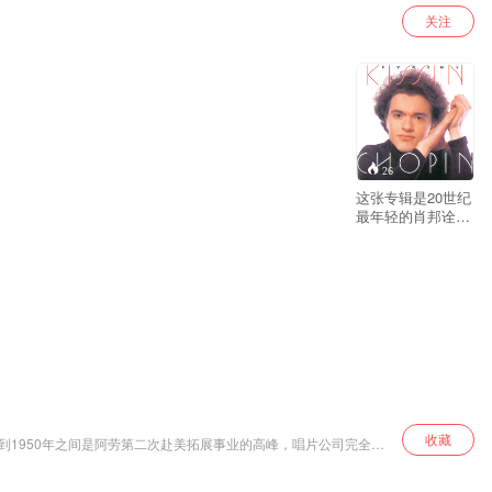
关注
26
这张专辑是20世纪
最年轻的肖邦诠释
者基辛在卡内基音
乐厅独奏会的实况
录音。在这场独奏
会中，基辛演奏了
肖邦的三首夜曲、
三首圆舞曲以及幻
想曲、波洛奈兹和
谐谑曲各一首，这
些作品都是肖邦众
多创作体裁中最杰
出的代表作。 肖邦
的曲目向来被看作
收藏
46年到1950年之间是阿劳第二次赴美拓展事业的高峰，唱片公司完全尊
是钢琴演奏的试金
·阿劳（Claudio Arrau，
石，绝对是钢琴家
琴家之一。阿劳的演奏曲目范围十分广泛，从巴洛克到二十世纪的作品