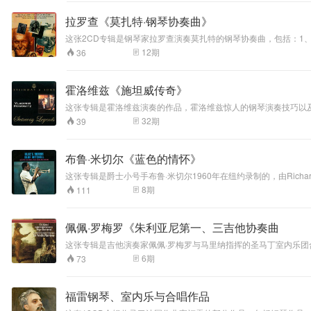
音响。傅聪在节奏
均有独到的建树，纯正严谨的古典风格与深刻的感情结合完美，并
处理上，自由速度
炙人口的录音是贝多芬钢琴奏鸣曲全集。 1914-1915年的乐季是他演奏生涯的大事，阿劳首次于柏林演出，先前他已经在德国以及斯堪地那维亚半岛上深入地拜访旅行，之后便展开了在欧洲各地所举行的一连串演奏会，
拉罗查《莫扎特·钢琴协奏曲》
他的演奏生涯也才正式确立。1921年阿劳首度回到南美洲，举办了数
（rubato）克制而
使得他的声名更加稳固。1935年在柏林举行的一系列十二场的纪
有灵气，不会过度
这张2CD专辑是钢琴家拉罗查演奏莫扎特的钢琴协奏曲，包括：1、
美国演奏，1941年举家迁往纽约定居。战后成了杰出的钢琴家之一，世界各地的演奏邀约不断。而这套合
拖沓煽情；部分曲
第26钢琴协奏曲》，1985年3月的录音。拉罗查的演奏非常自
12
期
36
家之一。他擅长演奏巴赫、莫扎特、贝多芬、肖邦、舒伯特、李斯
特别是节奏感的突出，使得整个作品的整体感得到了加强，而慢板
目速度比常见版本
偏快，但并不仓
促，重在音乐气韵
霍洛维兹《施坦威传奇》
流动。
这张专辑是霍洛维兹演奏的作品，霍洛维兹惊人的钢琴演奏技巧以
的钢琴曲，包括他最爱的安可曲：莫什科夫斯基《火焰》，以及拉
32
期
39
不费力的磅礴气势、丰富且多样化的触键、强而有力的低音声部与
布鲁·米切尔《蓝色的情怀》
这张专辑是爵士小号手布鲁·米切尔1960年在纽约录制的，由Richard “
派，音乐家们演奏了八首作品，包括四部经典作品：罗纳尔·布莱特的《Sweet Pumpkin》和默默无闻的《Avars
8
期
111
年死于癌症，年仅49岁。但凡才华出众点的，似乎都生命短暂，这类悲剧在爵士界时有发生，不能
特色完全可以在这张专辑里轻松体会到。尤其是《When I Fal
人难以抗拒沉醉其中。
佩佩·罗梅罗《朱利亚尼第一、三吉他协奏曲
这张专辑是吉他演奏家佩佩·罗梅罗与马里纳指挥的圣马丁室内乐
奏游刃有余；而他对力度变化的谙熟和丰富的触感，将乐曲赋予无
6
期
73
空，令人不自觉中卸下了生活中的不安与负重。柔和时似乎能嗅着
福雷钢琴、室内乐与合唱作品