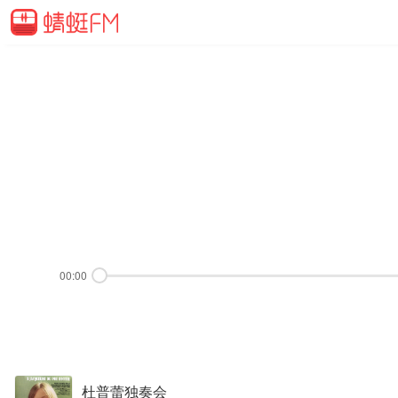
00:00
杜普蕾独奏会