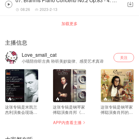
07. Brahms Piano Concerto No.2 Op.83 - 4. Allegretto grazioso
08:26
2023-2-13
加载更多
主播信息
Love_small_cat
关注
小喵陪你听古典 聆听美妙旋律、感受艺术真谛
--
--
29
这张专辑是米凯兰
这张专辑是钢琴家
这张专辑是钢琴家
杰利演奏会现场录
傅聪演奏肖邦《第
傅聪演奏肖邦的10
音，原始录音来自
二、三钢琴奏鸣
首《夜曲》，属于
APP内查看主播
1955年3月13日、3
曲》。这是傅聪艺
肖邦中期成熟一直
月27日波兰华沙两
术见解完全成型时
到生命晚期的夜曲
场独立音乐会现
期的录音，不是早
创作，相比早期夜
场，这段时间米凯
年波兰比赛时期，
曲，情绪更复杂、