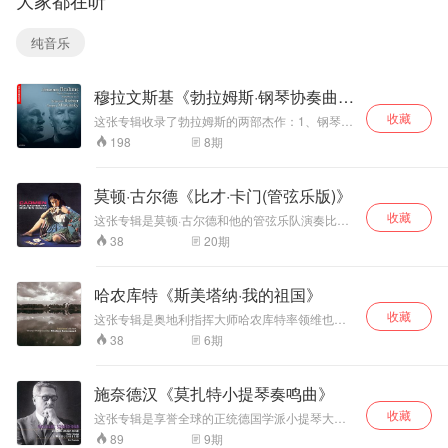
大家都在听
兰杰利正担任第五
演奏更为内敛、深
织体厚重，悲剧
届肖邦国际钢琴比
邃，少炫技，重精
性、沉思感更强。
纯音乐
赛评委，发生了古
神内核。 对于《第
傅聪以东方美学理
典乐坛著名事件：
二奏鸣曲》，傅聪
解肖邦，不追求过
他因不满比赛评奖
有著名见解，第二
度煽情，克制、通
穆拉文斯基《勃拉姆斯·钢琴协奏曲、
结果愤然退出评委
乐章诙谐曲不是单
透，歌唱性极强，
交响曲
会，当场离席。而
纯快的谐谑曲，骨
触键音色温润，对
收藏
这张专辑收录了勃拉姆斯的两部杰作：1、钢琴家
就在风波同期，他
子里是玛祖卡舞
复调层次处理是一
李赫特与穆拉文斯基指挥的列宁格勒爱乐乐团合
8
期
198
接连举办两场独
曲，第一、三拍并
大亮点，区别于很
作，演奏《第二钢琴协奏曲》；2、穆拉文斯基指
奏、协奏音乐会，
重，暗藏波兰民族
多西方演奏家浓烈
挥列宁格勒爱乐乐团，演奏《第三交响曲》。 专
这套录音正是这两
辑提供了一个不寻常的组合，勃拉姆斯最受欢迎
节奏。第一乐章悲
戏剧化的处理方
莫顿·古尔德《比才·卡门(管弦乐版)》
的两部作品由两位毫无争议的俄罗斯大师演奏。
场轰动波兰的演出
剧风暴过后，第二
式。 这版录音在伦
收藏
伟大的指挥家叶夫根尼·穆拉文斯基在《第三交响
实况留存。当时波
乐章玛祖卡代表“毁
敦完成，钢琴音色
这张专辑是莫顿·古尔德和他的管弦乐队演奏比才
曲》中指挥他的列宁格勒爱乐乐团，在这两位艺
兰媒体评价这场演
的管弦乐版《卡门》。这是一张“低频动态凶猛、
灭之下绝不妥协的
饱满自然，动态范
20
期
38
术家罕见的合作作品中，钢琴家斯维亚托斯拉夫·
高频通透、中频甜美，整张碟浑然一体”的发烧试
出“米凯兰杰利震撼
波兰精神”，不追求
围大，是傅聪艺术
李赫特是《第二钢琴协奏曲》的独奏者。这张来
音碟。卡门的版本众多，这个版本上了TAS榜，
了全场所有人”，演
一味狂飙，克制速
成熟期的重要录
自Praga的SACD是一个不可缺少的历史性发布，
以音质优良著称，整个录音非常的平衡，特别是
出结束后他收到妻
度，突出内在张
音。其中Op.48、
哈农库特《斯美塔纳·我的祖国》
是对两位传奇艺术家的致敬。
在低频的处理上超一流水平，鼓点的清晰度很
子的祝贺电报，这
力。第三乐章《葬
Op.62都是肖邦晚
收藏
高，弹性很好，具有良好的厚度，同时，音乐味
这张专辑是奥地利指挥大师哈农库特率领维也纳
场音乐会也成为他
礼进行曲》，傅聪
期杰作：c小调
也十分完美，值得收藏。
爱乐乐团，演奏斯美塔纳《我的祖国》。 交响诗
职业生涯中年巅峰
版本不以巨大轰鸣
Op.48‑1 宏大悲
6
期
38
组曲《我的祖国》是捷克作曲家斯美塔纳一首著
期标志性现场之
取胜，触键克制，
壮，Op.62两首是
名的作品，于1879年完成，历时五年之久。他把
一。 1955年米凯
低音厚重，带有沉
肖邦生前最后出版
全部心血倾注于这部规模宏大、构思精细、无比
兰杰利仅35岁，技
思、犹豫感，送葬
的夜曲，意境内敛
施奈德汉《莫扎特小提琴奏鸣曲》
魅力而充满诗意的作品中。1874他开始患耳疾，
术、音色控制力、
队伍的沉重感，不
沧桑。
收藏
1882年11月5日，当作品第一次公演时，他已经
这张专辑是享誉全球的正统德国学派小提琴大师
乐句结构塑造力全
是戏剧化煽情，偏
听不见任何声音了。交响诗共六个乐章，每个乐
沃尔夫冈·施奈德汉与钢琴家卡尔·西曼合作，演奏
9
期
89
部处于职业生涯顶
向哀静的哲思。末
章可作为独立的标题交响诗演奏，也可整体联起