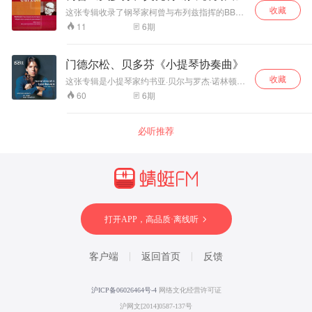
绎；舒曼钢琴协奏
想曲型的。
手在弹奏时尽量避免加入个人的诠释。记住音乐
1836—1837年间。 《降b小调第二钢琴奏鸣曲》
收藏
聘担任法国国家管弦乐团长笛首席与独奏家。加
这张专辑收录了钢琴家柯曾与布列兹指挥的BBC
曲：和华沙爱乐乐
之后，才会开始以两手演奏并且建立自己的诠释
作品35，作于1837年。肖邦在马尧卡岛疗养失
洛斯被认为是当今长笛演奏家中最杰出之一，也
交响乐团合作，演奏的两部钢琴协奏曲：1、贝多
团配合默契，内敛
6
期
11
观点。如果碰到结构较大的奏鸣曲或是协奏曲，
败，住在乔治·桑的故乡。舒曼称之为“神秘莫测
被认为是世界为数不多能超越音乐形式的伟大灵
芬《第五钢琴协奏曲》1971年2月17日在伦敦皇
深情，没有炫技浮
花费一个月的时间是家常便饭。但是在练习新曲
的，好像脸带嘲弄的笑容的狮身人面像”。这自然
魂演奏家。他的长笛不仅醇厚而且飘逸，不仅圆
家节日音乐厅录制，无论是演奏的分句、强弱处
夸感，是舒曼协奏
目的同时，辻井伸行仍旧会固定练习自己的常用
不是像海顿或莫扎特奏鸣曲那样“从前好世道”的音
润而且结实，不仅亮丽而且温暖。 泰勒曼的作品
理还是触键，柯曾的这个版本都非常优秀，他的
曲罕见的冷静派标
曲目。
门德尔松、贝多芬《小提琴协奏曲》
乐，这是肖邦独具一格、真正革新的作品，也是
中总有源源不断的乐思、酣畅而活泼的旋律、强
小臂和手指的力量分配非常有特点，出来的效果
杆录音。 原始单声
肖邦较为大型的创作里最为强而有力的一部作
烈的节奏对比，以及漂亮的对位法技巧。泰勒曼
收藏
既流畅又有力量。BBC交响乐团的协奏也比较还
这张专辑是小提琴家约书亚·贝尔与罗杰·诺林顿指
道现场母带重制，
品。
的许多作品都是为世俗大众而作的，故而通俗易
原贝多芬的时代特点。柯曾演奏的第二乐章非常
挥的萨尔兹堡室内乐团合作，演奏门德尔松、贝
6
期
60
修复了老现场底
懂，不似巴赫的深刻和内省。 泰勒曼的作品有较
好，体现出了贝多芬内心的独白、灵魂的倾诉。
多芬的小提琴协奏曲。 门德尔松《e小调小提琴
噪、频段缺失问
多的内心流露，却不失巴洛克优雅清新的风度。
2、莫扎特《第26钢琴协奏曲》1974年8月14日
协奏曲》作品64，完成于1844年。此曲充满了柔
题，保留1950年代
不管是快乐还是忧伤都不会过度，用一种练达的
在伦敦皇家阿尔伯特音乐厅录制，柯曾的演奏有
美的浪漫情绪和均匀齐整的形式美，小提琴的处
必听推荐
音乐厅自然空间残
幽默去化解，也没有高姿态艺术家的严肃，流畅
一种难以言表的绝妙的均衡感，不仅独特且熠熠
理手法精妙绝伦，旋律优美，技巧华丽，达到了
丰富的乐音让空气里充满愉快气氛，不必竖起耳
响，没有现代数码
动人，BBC交响乐团的协奏充满布列兹指挥莫扎
登峰造极的境界，不仅是门德尔松最杰出的作
朵，很舒服的音符就递送给你。
修音过度修饰，发
特作品所具有的炙热光芒与自然表现力。
品，也是德国浪漫乐派诞生以来，最美丽的小提
烧收藏价值极高；
琴代表作。有人甚至认为这部作品是小提琴协奏
米凯兰杰利一生极
曲的“压卷之作”。 贝多芬《D大调小提琴协奏曲》
度厌恶录音室录
作品61，作于1806年。此曲是贝多芬唯一的一部
制，公开发行现场
小提琴协奏曲，四大小提琴协奏曲之首，自古一
直被誉为小提琴协奏曲之王。乐曲旋律柔美、格
录音数量稀少，这
打开APP，高品质·离线听
调高雅、规模宏大，颇具王者风范。
两场风波同期实况
属于独家历史音
源；全球钢琴发烧
客户端
返回首页
反馈
友公认必收米凯兰
杰利中期代表作。
沪ICP备06026464号-4
网络文化经营许可证
沪网文[2014]0587-137号