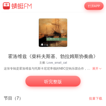
打开APP
116
霍洛维兹《柴科夫斯基、勃拉姆斯协奏曲》
主播:
Love_small_cat
这张专辑是霍洛维兹与托斯卡尼尼率领的NBC交响乐团合作，演奏柴科夫斯基《第一钢琴协奏曲》、勃拉姆斯《第二钢琴协奏曲》。1940年，37岁的霍洛维兹在美国重新开始他的演奏事业，他与岳父，著名指挥家托斯卡尼尼合作录制了几部协奏曲。这张专辑就是这个时期的录音。 柴科夫斯基《降b小调第一钢琴协奏曲》是霍洛维兹成名之作。他对此曲令人震惊的演奏让他在20几岁就在世界乐坛获得了极大的声誉。霍洛维兹的演奏气势磅礴、辉煌壮丽，有着极强的感染力和震撼性。这部作品让大师可以充分地展示其坚强有力的击键。他在公演柴科夫斯基《第一钢琴协奏曲》过程中，曾有过数次击断琴弦的记录。遗憾的是大师在中年以后就很少再弹奏这部作品，以至他演奏柴科夫斯基《第一钢琴协奏曲》的录音都比较早。较为著名的有1941年的录音室录音和1943年在卡内基音乐厅的现场录音。两次霍洛维兹都是和岳父托斯卡尼尼指挥下的国家广播公司交响乐团（NBC乐团）合作。尽管是单声道的录音，还是可以从中听出大师在第一乐章序曲中惊心动魄的演奏力度，在复三部曲式的第二乐章中清新、恬静的音色表达，以及在奏鸣回旋曲式的第三乐章里充溢的节日般快乐。托斯卡尼尼指挥的乐队也表现出了巨大的热情，与霍洛维兹弹奏的钢琴部分起伏对抗、相得益彰。 柴科夫斯基《降b小调第一钢琴协奏曲》作品23，作于1874年，于1875年10月在美国波士顿首演。柴科夫斯基一共写了三部钢琴协奏曲，其中《降b小调第一钢琴协奏曲》是唯一被演奏得最多的一部，作品中略含俄国味的主题，以及充满斯拉夫式粗线条和色彩的管弦乐法，正是这部作品的魅力所在，这部钢琴协奏曲是第一流的钢琴家们竞相演奏的曲目。 勃拉姆斯《降B大调第二钢琴协奏曲》作品83，作于1881年。此曲是勃拉姆斯一生创作的最后一部钢琴协奏曲，是他的代表作品之一。这部作品具有勃拉姆斯所独有的沉着与厚重，同时又有他明朗、温柔的另一面。这部协奏曲的四个乐章，分别展现了四种不同的性格，从激越如火到柔情似水，触及到了各个方面的情感。这部协奏曲具有勃拉姆斯厚重的风格，有大量的和弦，技术艰深，与拉赫玛尼诺夫《第三钢琴协奏曲》、普罗科菲耶夫《第二钢琴协奏曲》并列“世界三大最难钢琴协奏曲”。时至今日，这部作品已列入有史以来最伟大的钢琴协奏曲之列，著名钢琴家霍洛维兹甚至认为没有别的钢琴作品比它更伟大了。
展开
听完整版
节目（7）
批量下载