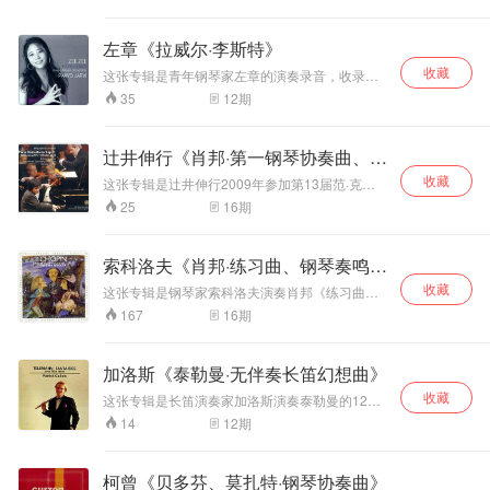
莫扎特《第24、25、28、29小提琴奏鸣曲》。施
峰。他以极致克制
乐章疾风般的尾
来演奏。
奈德汉和西曼各自都以对莫扎特的演绎见长，二
的触键、雕塑般精
声，很多人弹成炫
人也合作了大量的室内乐作品，都有相当出色的
左章《拉威尔·李斯特》
准的力度层次、冷
技，傅聪处理成虚
表现。专辑的演奏是纯正的德奥风格，内敛、平
峻华贵的音色美学
无、诡异的呼啸，
收藏
和，不事炫耀，严谨优美。两名艺术家录制这张
这张专辑是青年钢琴家左章的演奏录音，收录了
著称，这套现场录
是悲剧之后的幻
专辑正值壮年时期，无论技巧与艺术性都处于最
拉威尔《G大调钢琴协奏曲》、独奏曲《夜之幽
12
期
35
音无后期剪辑，完
灭。 《第三奏鸣
高峰，具有五、六十年代注意音乐诗情的典型风
灵》和李斯特《第二钢琴协奏曲》，展现了她的
整保留音乐厅临场
曲》是肖邦篇幅最
格，以尽量客观的手法来诠释莫扎特，但是至今
演奏技巧与音乐诠释上的才华。左章对拉威尔两
张力。布索尼改编
大、结构最宏伟的
听来依旧有迷人的魅力。 《C大调小提琴奏鸣
部作品的演奏具有女性敏锐的直觉与活力：《G
辻井伸行《肖邦·第一钢琴协奏曲、练
《巴赫恰空》米凯
钢琴奏鸣曲。傅聪
曲》K.296，作于1778年，正值莫扎特随母亲开
大调钢琴协奏曲》、《夜之幽灵》，充满了浪漫
兰杰利标志性宏大
始第二次旅行演出之际，是成熟时期的开篇之
弱化表面华丽，强
习曲》
收藏
主义的想象；在李斯特《第二钢琴协奏曲》中，
这张专辑是辻井伸行2009年参加第13届范·克莱
作。当时莫扎特正热恋着宫中一位歌手的女儿阿
低音支撑、极精细
调乐曲内在的歌唱
左章的演奏行云流水，与指挥帕沃·贾维大师以及
本国际钢琴比赛的演奏现场录音，收录了他在比
16
期
25
蕾西亚，这首作品即成为风格最为柔美的一首，
复声部分层，把独
性与结构逻辑。第
爱乐管弦乐团的合作融洽无间。 拉威尔《G大调
赛最后一轮所弹奏的肖邦《第一钢琴协奏曲》，
于美妙中透出高雅。 《G大调小提琴奏鸣曲》
奏钢琴弹出管弦乐
钢琴协奏曲》作于1929-1931年间，为配合作曲
三乐章广板是全曲
还有其他赛程中所演奏的《摇篮曲》、12首《练
K.301，是莫扎特在曼海姆时期创作的7首奏鸣曲
家第二次出行美国而作，它是拉威尔在他的出生
团体量，是该曲目
灵魂，傅聪弹出东
习曲》作品10。担任协奏的是詹姆斯·康伦指挥的
索科洛夫《肖邦·练习曲、钢琴奏鸣
中的一首，莫扎特一改传统奏鸣曲中三乐章的布
地，即法国与西班牙接壤处的巴斯克地区经过多
传世经典现场版本
方式空灵悠远，音
沃思堡交响乐团。 比赛结束，当台下响起如雷的
局，采用了一慢一快两个乐章的形式。 《e小调
次徒步旅行而获得灵感，又经过了长时间的酝酿
曲》
收藏
之一；贝多芬Op.2
掌声后，辻井伸行依照惯例起身向台下回礼，因
色层次细腻，抒情
这张专辑是钢琴家索科洛夫演奏肖邦《练习曲》
小提琴奏鸣曲》K.304，作于1778年。是莫扎特
写成的。第二乐章中长达36小节的独奏主题是作
为眼睛失明的原因，让他鞠躬时的动作看起来有
No.3线条干净利
不滥情；终曲把握
作品25、《第二钢琴奏鸣曲》。索科洛夫不仅是
16
期
167
一生中最痛苦的一年。在宫廷中谋取职位的梦想
曲家在森林漫步中的内心独白。此曲含有爵士风
些不自然，但你绝对可以感受到他心灵所保有的
落，结构逻辑极
辉煌又克制，平衡
一位拥有前所未有的钢琴技巧的艺术家，他还是
一次次破灭，曾经人见人爱的“神童”现在处处碰
格，在技巧上则受李斯特的影响。 拉威尔《夜之
单纯。以往范·克莱本国际钢琴比赛都会为得奖者
强，摒弃过度抒
一个具有近乎神秘的、敏感性的人。在肖邦的作
英雄气概与诗意。
壁，即使一向乐观的莫扎特也为此感到苦恼。此
幽灵》作于1908年，它是拉威尔根据贝朗特的诗
发行一张比赛中的演奏专辑，但是辻井伸行却是
品中，他发现音乐的意义，在艺术形式，并为我
情，贴合贝多芬早
时母亲的逝世好比是晴天中的一道霹雳，让莫扎
加洛斯《泰勒曼·无伴奏长笛幻想曲》
歌而写的三首钢琴音诗：《水妖》、《绞刑
唯一除了比赛专辑之外，还会发行第二张专辑的
们提供了一个里程碑式的演奏。在他神奇的手指
期硬朗风骨；勃拉
特感到无尽的孤独和哀伤，正是在这样的创作背
架》、《幻影》，全曲结构像奏鸣曲的三个乐
得奖者。 据媒体访问，辻井伸行说：“最喜爱的作
收藏
下，音乐仿如水与火、冷与热、微妙与力量、戏
姆斯帕格尼尼变奏
这张专辑是长笛演奏家加洛斯演奏泰勒曼的12首
景下，他写出了《e小调小提琴奏鸣曲》这样感人
章。每首乐曲具有不同的音乐特色，《水妖》以
曲家是贝多芬、肖邦和德彪西，前两位更是深深
剧与抒情，在歌唱的浪涛中爆发。聆听索科洛夫
《无伴奏长笛幻想曲》。这12首作品小巧精致、
曲：超高技巧段落
至深、催人泪下的作品。
12
期
14
旋律见长，《绞刑架》以和声取胜，《幻影》有
打动我的内心”。不同于一般钢琴家可以直接识谱
演奏《练习曲》作品25，可见他的技术功底之
表演技法高深、旋律宁静自然。 帕特里克·加洛斯
零失控，每个变奏
极其复杂的节奏。它们构成一个整体，带有浪漫
练习，辻井伸行在练习时，必须使用录音带，先
深。《冬风》和《海洋》的演绎简直风卷残云、
（Patrick Gallois，1956-）法国长笛演奏家。十
音色区分度极强，
主义的神秘色彩。 李斯特《A大调第二钢琴协奏
请人录下左手和右手的演奏，然后再另外配合一
惊涛骇浪。 《练习曲》作品25，由12首曲子组
七岁进入巴黎音乐院师从朗帕尔与拉卢，毕业后
是该作品权威演
曲》作于1839年。此曲是抒情而充满诗意的，狂
柯曾《贝多芬、莫扎特·钢琴协奏曲》
盘录音带，提示谱上的乐句与奏法，同时会请助
成，除第12首写于1831年冬天外，其余都写于
在里尔爱乐管弦乐团担任长笛首席，二十一岁应