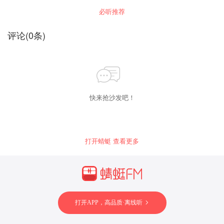
红楼梦里人们是如何过除夕的。祭祖的规矩、怎
恨秋悲皆自惹,花容月貌为谁妍 “满纸荒唐言,一把
必听推荐
样发压岁钱、家宴的菜色等，周岭一一讲述。
辛酸泪” “世事洞明皆学问,人情练达即文章”“机关
算尽太聪明,反算了卿卿性命 一个是阆苑仙葩,一
个是美玉无瑕 听孟云剑老师解构《红楼梦》精
评论
(
0
条)
髓，分析缜密逻辑严谨思路清晰 3D环绕品读立体
红楼、千古情缘 解密红楼世界。
快来抢沙发吧！
打开蜻蜓 查看更多
打开APP，高品质·离线听