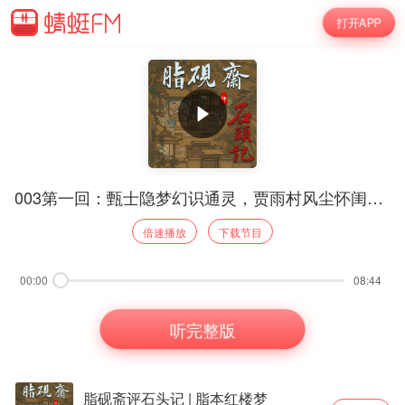
打开APP
003第一回：甄士隐梦幻识通灵，贾雨村风尘怀闺秀03
倍速播放
下载节目
00:00
08:44
听完整版
脂砚斋评石头记 | 脂本红楼梦