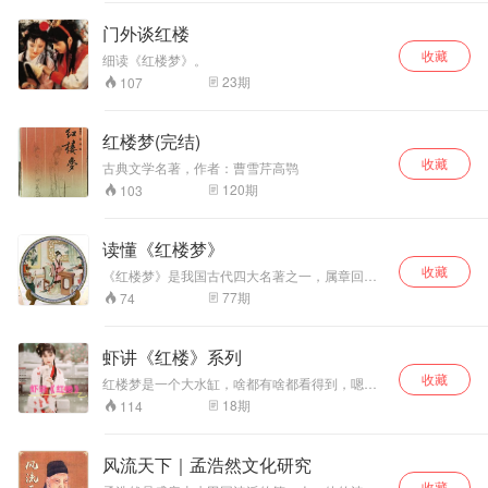
程碑式的壮举照亮整个红学之颠，指引未来红学
的研究方向。丁酉年闰六月廿一。红学砖家】
门外谈红楼
收藏
细读《红楼梦》。
23
期
107
红楼梦(完结)
收藏
古典文学名著，作者：曹雪芹高鹗
120
期
103
读懂《红楼梦》
收藏
《红楼梦》是我国古代四大名著之一，属章回体
长篇小说，成书于1784年（清乾隆帝四十九
77
期
74
年）。梦觉主人序本正式题为《红楼梦》，它的
原名《石头记》、《情僧录》、《风月宝鉴》、
《金陵十二钗》等。是我国古代最伟大的长篇小
虾讲《红楼》系列
说，也是世界文学经典巨著之一。作者曹雪芹。
收藏
现通行的续作是由高鹗续全的一百二十回《红楼
红楼梦是一个大水缸，啥都有啥都看得到，嗯，
梦》。书中以贾、史、王、薛四大家族为背景，
我们看看到底能讲出多少名堂。
18
期
114
以贾宝玉、林黛玉爱情悲剧为主线，着重描写
荣、宁两府由盛到衰的过程。全面地描写封建社
会末世的人性世态及种种无法调和的矛盾。
风流天下｜孟浩然文化研究
收藏