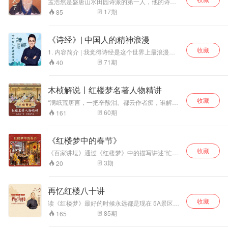
孟浩然是盛唐山水田园诗派的第一人，他的诗在
艺术上有独特的造诣，清淡自然的诗风，丰富的
17
期
85
山水意境，创造性的表现，独特的美学观，无一
不在向我们呈现着一个中国伟大的田园诗人的文
化成就。后人把孟浩然与王维并称为“王孟”。 作
《诗经》| 中国人的精神浪漫
为孟浩然40代孙、孟浩然研究会会长，我本人有
收藏
责任将浩然文化发扬、传承、光大！ 感谢孟浩然
1. 内容简介 | 我觉得诗经是这个世界上最浪漫的
研究会副会长刘国传先生对本专辑的支持。
一部经书。三千年后，我们再看她时。她依然如
71
期
40
同天空的皓月，在你我的每一个不眠之夜，洒下
浸润灵魂的光。 2. 每期一首诗，与你聊聊我的解
读与感受。 3. 带给你美的享受与心灵的治愈。
木桢解说丨红楼梦名著人物精讲
收藏
“满纸荒唐言，一把辛酸泪。都云作者痴，谁解其
中味。” 【木桢解说|红楼名著人物精讲】，每集
60
期
161
一位红楼人物，读者视角看红楼，你会发现或许
这些人物就在你的身边。 更有甚者，你也许还可
以在我们讲的红楼人物身上，找到你自己的影
《红楼梦中的春节》
子。 这是他们的故事，也是我们的故事。
收藏
《百家讲坛》通过《红楼梦》中的描写讲述“忙
年”习俗的由来以及传统节日的民俗习惯。春节是
3
期
20
我国最重要的传统节日，几千年以来它深刻影响
着中国人的生活习惯和文化传承。在春节期间，
我国的汉族和很多少数民族以及东亚的一些国家
再忆红楼八十讲
和地区，都要举行各种活动以示庆祝，这些活动
收藏
以祭祀神佛、祭奠祖先、除旧布新、迎禧接福、
读《红楼梦》最好的时候永远都是现在 5A景区大
祈求丰年为主要内容，活动丰富多彩，带有浓郁
观园里赏美人美景，钟鸣鼎食贾府兴衰看世事变
85
期
165
的民族特色。但在民间，人们从农历腊月初八就
迁， 古典名著《红楼梦》中品人生新境界 假作真
已经开始进行积极的准备了。周岭继续为您介绍
时真亦假,无为有处有还无 “真事隐、假语存” “春