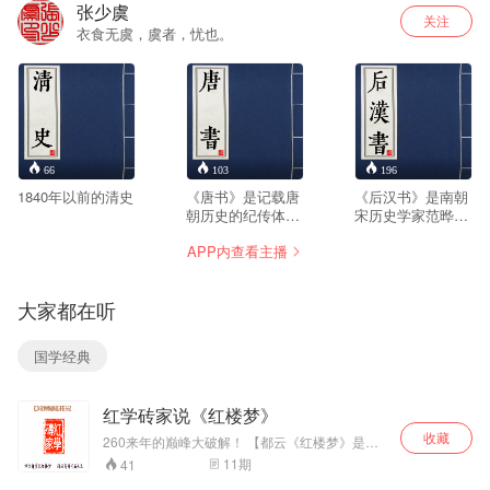
张少虞
关注
衣食无虞，虞者，忧也。
66
103
196
1840年以前的清史
《唐书》是记载唐
《后汉书》是南朝
朝历史的纪传体史
宋历史学家范晔编
书。二百卷。内帝
撰的一部纪传体史
APP内查看主播
纪二十卷，志三十
书，创作于宋文帝
卷，列传一百五十
元嘉九年至元嘉二
卷。五代后晋时刘
十二年（432
大家都在听
昫、张昭远等撰。
年-445年）。
记载了唐朝自高祖
武德元年(618年)至
国学经典
哀帝天佑四年(907
年)，共二百九十年
的历史。
红学砖家说《红楼梦》
收藏
260来年的巅峰大破解！ 【都云《红楼梦》是古
今小说的颠峰之作，却又有几人知道此帖将是
11
期
41
《红楼梦》的颠峰破解？若干年后，此帖将以里