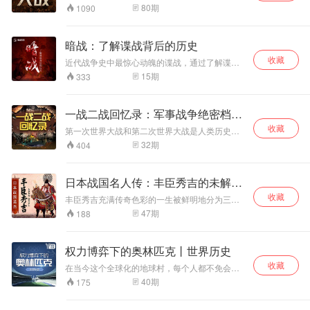
直被民间热传的五
史谜团，揭开未被披露的内幕真相 一战二战深刻
相传柳树沟是个乱
悟及处世哲学，带
80
期
1090
地改变了人类历史，先后有60个国家和地区、20
大圣身，将汇聚本
葬岗，经常发生一
领我们踏上《道德
亿以上的人口被卷入战争 ，是一场正义的反法西
书齐庇金明、共佑
些稀奇古怪的吓人
经》的智慧之旅。
斯战争。其中太平洋战争更是让日本失去自1894
东北。 本书立志于
的事，所以很少有
从老子的传奇人生
暗战：了解谍战背后的历史
年以来所有侵略的土地，并受美军的军事管制，
教育人、感化人，
人从这里走，除了
出发，探讨为何要
收藏
日后成了美国冷战的亚洲根据地。 【准备好了
近代战争史中最惊心动魄的谍战，通过了解谍战
崇尚正义、反对邪
一些年纪大的人以
学习《道德经》。
吗？】一场引人入胜、令人称奇的世界军事大战
背后的历史，了解隐藏在正史之外的秘密。 它们
恶。以寓教于乐于
外，几乎没人知道
深入剖析 “什么是
15
期
333
探索正式展开，在充足的史实佐证和严密分析
是比电影还有惊心动魄的历史，是真实的碟中
一体的传统评书艺
柳树沟通往哪里。
道”，领悟 “无为非
下，披露了大量的鲜为人知的细节，再现了历史
谍。
术形式，为您亲情
村子里只有百余户
不为” 的深意，体
的丰富全面和变化莫测！ 主播一林为你生动讲述
讲述。 那么金明又
人家，分为上下两
会 “非淡泊无以明
一战二战回忆录：军事战争绝密档案|
那一段段惊心动魄的战争往事，回放这段血与
和五家身圣有何渊
个生产队，西边
志” 的境界，感受
泪、罪与罚、生与死交织的悲剧历史，一卷卷悲
未解之谜
收藏
第一次世界大战和第二次世界大战是人类历史上
源呢？欲知后事如
的，是下生产队，
“得道者无烦恼” 的
壮惨烈的战争素描！重温那段血与火的岁月，全
最具有影响力的两场战争，它们的影响深远，不
32
期
404
何，听我慢慢道来
我们通常叫“下
从容，理解 “守中
景再现20世纪那两场血泪与生死交织的空前军事
仅改变了当时的世界格局，而且对世界的政治、
… …
队”，下队的居民，
即是顺应规律” 的
浩劫，更深入地反思人类的生存与发展、战争与
经济和文化等方面都产生了深远的影响。 【准备
大多是蒙古族，姓
智慧，认识 “道是
和平！
好走进一战二战了吗?】“一战”后格局埋下隐患，
日本战国名人传：丰臣秀吉的未解之
包的最多，是大
三观” 的内涵，品
经济危机直接引发战争;德意日对外扩张引发“二
户。而我们家住在
味 “上善若水” 的魅
谜
收藏
战”，战争规模迅速席卷全球;最后反法斯西同盟建
丰臣秀吉充满传奇色彩的一生被鲜明地分为三个
东边的“上队”，大
力。
立，1941 年后战争局势逆转，轴心国陷入劣势。
阶段，出身贫贱但天资聪慧，他是被人呼来喝去
47
期
188
多都姓刘，也基本
本专辑完整重现一战二战那段惊心动魄的战争往
的“猴子”。他是普通农民之子，给信长牵马坠镫，
上都有一些能数得
事，详细解读前因后果，独特视角分析世界格
负责柴米油盐。他的姓氏竟为拼凑而来，他是土
上来的亲戚关系...
局，披露两次大战中的层层“布局”。不仅从史实出
味儿十足的“藤吉郎”。人生转折点，日本战国时代
权力博弈下的奥林匹克丨世界历史
发，努力搜寻历史的蛛丝马迹，为大家呈现不一
的英雄史诗之作；在信长死后，他如同打通了任
样的军事战争血泪画卷，更深入地分析细节，反
收藏
督二脉，诛明智、灭柴田、降德川、平本条。身
在当今这个全球化的地球村，每个人都不免会受
思人类的生存与发展、战争与和平！
为一介武夫的他，竟能成为文臣领袖关白，获得
到世界政治的影响 但是许多人都苦于世界政治太
40
期
175
天皇赐姓丰臣后封为太阁！并在群雄争霸的战国
过复杂难以入手，不如从一场场奥运会入手 本专
时代统一日本！ “图朝鲜，窥视中华，此乃臣之素
辑配以历史上发生的案例解说，有助于全面而迅
志” 野心被欲望支配，痴心妄想侵略朝鲜，染指大