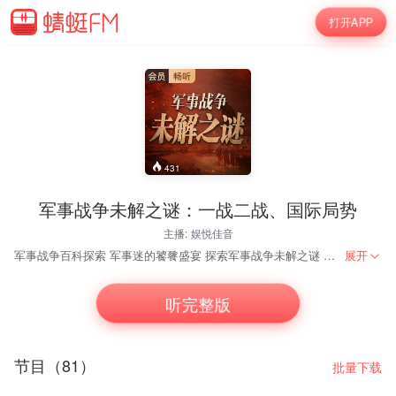
打开APP
431
军事战争未解之谜：一战二战、国际局势
主播:
娱悦佳音
军事战争百科探索 军事迷的饕餮盛宴 探索军事战争未解之谜 了解一战二战国际局势 主播小崔将带回到你“一站、二战”扣人心弦的凶险时局，深度解析一场欧洲战争如何演变为世界灾难，再现了一个扭曲了科学与人性、漫长而崩裂的黑暗时代。 这里能让你系统全面的了解军事战争、军事人物、先进武器 拨开军事战争的层层迷雾，让你看到真相！ 【准备好了吗？】一场引人入胜、令人称奇的【军事战争未解之谜】探索正式展开，在充足的史实佐证和严密分析下，披露了大量的鲜为人知的细节，再现了人类史上最惨烈的战争画面！
展开
听完整版
节目（81）
批量下载