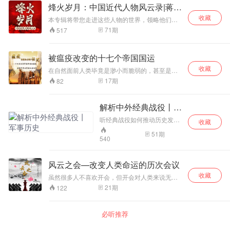
速地了解世界政治格局。 现代奥林匹克运动会自
烽火岁月：中国近代人物风云录|蒋介
明。狂悖雄心竟想豪取天下，因果有轮回，此举
1896年至今，一共被取消过三次 分别是1916
加速断送了他原本就不稳固的丰臣政权，最终抱
石
收藏
年、1940年和1944年 而这三次奥运会的取消都
本专辑将带您走进这些人物的世界，领略他们的
憾而亡。
是由于世界大战导致的。 雅典的衰落与古代奥运
传奇历程。从孙立人到廖耀湘，从戴笠到蒋介
71
期
517
的没落？ 柏拉图，亚里士多德与奥运会有什么关
石，每一位人物的故事都充满了戏剧性与历史厚
系？ 奥运会被重新发现，和维也纳体系瓦解的格
重感，发人深省。 让我们跟随惑叔聊历史风趣深
局有什么影响？ 巴以冲突的根源其实是犹太复国
刻的讲述，一同穿越时空，去感受这些人物的智
被瘟疫改变的十七个帝国国运
运动，以及大国在背后的布局策略 凡尔赛体系的
慧与谋略，去体会他们的抱负与挣扎。在历史的
建立与奥运会有什么关系？ 本专辑将奥运会作为
收藏
风云变幻中汲取经验教训，塑造更加理性深邃的
在自然面前人类毕竟是渺小而脆弱的，甚至是那
观察世界政治局势的入口，配合历史上经典的案
历史观。
些大帝国也是如此。而打败这些庞大政治实体，
17
期
82
例解说，以独特的体育视角带领你观察世界政治
强大国家机器的，有时并不是山摇地动的洪水地
格局。
震或者遮天蔽日的暴风骤雨。而是肉眼看不见，
双手触摸不到的细菌与病毒。当然，还有一个大
解析中外经典战役丨军
家更为熟悉的名词：瘟疫。
事历史
听经典战役如何推动历史发展
收藏
轨迹 纵观历史，全球发生过无
51
期
数大小战争，这些经典战役推
540
动着时代的进程。 在这些空前
绝后的战争中，英雄与枭杰辈
出，正义与邪恶在硝烟中短兵
风云之会—改变人类命运的历次会议
相碰。 通过这些战役来回顾过
收藏
虽然很多人不喜欢开会，但开会对人类来说无疑
去，我们不仅可以解读人类历
是一件十分重要的事情。自从人类有了语言，有
史，看出战争与人类的文明发
21
期
122
了交流的必要之后，开会便成为了人类日常生活
展是相伴相生的，而且可以通
中的一部分了。从某种意义上说，人类的历史就
过梳理人类历史发展的文明
是由无数无数的会议连接而成的。一场会议，一
史，重温不同时期所发生的一
必听推荐
场交谈，在不经意间就会深刻地改变世界的面
幕幕惊心动魄的历史时刻，从
貌。
而帮助我们了解世界。 专业团