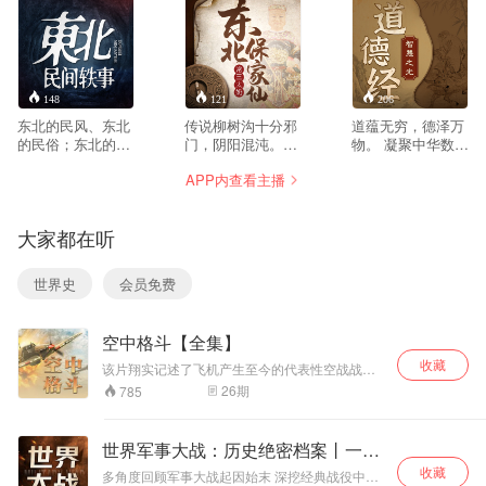
148
121
206
东北的民风、东北
传说柳树沟十分邪
道蕴无穷，德泽万
的民俗；东北的乡
门，阴阳混沌。我
物。 凝聚中华数千
土气息、东北的人
七岁那年被野狼叼
年道德智慧精髓。
APP内查看主播
情世
进柳树沟，从此历
破解人生、职场、
故。
经磨难... 我的家是
商场处世之秘。 探
本书是以八十年代
一个不大不小的山
寻人生真谛，迈向
大家都在听
农村为时代背景。
村，叫刘家镇。村
至善之境。 《道德
根据我国东北广为
子四面环山，只有
经》是中国古代道
流传着的一些民间
两条通往外界的道
家经典，由老子所
世界史
会员免费
的精彩传说，精心
路，一条在村北，
著，是一部充满深
编撰，逐一表述。
越过北面的山梁，
邃智慧的语录集。
主要描述了男主人
穿过山上浓密的松
分为道经和德经两
空中格斗【全集】
公金明的坎坷人生
树林地，弯弯曲曲
篇，涵盖宇宙、人
之路。从少年到中
的通往县城。另外
生、道德、政治等
收藏
该片翔实记述了飞机产生至今的代表性空战战
年的传奇成长经
一条，在村西南，
诸多方面。本专辑
例，每个片段独立成章，各是别开生面的精彩故
26
期
785
历。以淳朴逼真的
途径两座山连接处
精讲《道德经》道
事，它们共同勾勒出世界空战史的轮廓。由于各
描述，巧妙运用。
的一条山沟 ，沟里
经部分。 研习国学
个时期的空战都荟萃着当时最先进的科技成果，
将人世间的善、
空战史也必然折射出科技进步的历程。本片全部
长满了大大小小、
禅学多年的如云老
世界军事大战：历史绝密档案丨一战
由战史电影文献构成，其中不乏外军最近解密的
恶、美、丑依一展
老老少少的柳树，
师，以其深厚的学
二战
收藏
档案资料。
现。 届时，五位一
所以叫“柳树沟”。
识与丰富的人生感
多角度回顾军事大战起因始末 深挖经典战役中历