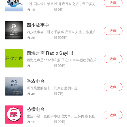
收藏
《中国味道》节目以“开启寻味之旅，守卫美好生
活”为主题，谈中国情、品中国味、传中国道。节
9
期
19
目将邀请十二位艺术家、学者、教育学家等跨界
领域名人作为寻味嘉宾，和文化学者、美食专家
一起开启寻找中国味道之旅。
四少故事会
收藏
四少故事会，讲万千故事 品百味人生，感谢关
注，每天一个小故事。
595
期
36
西海之声 Radio SayHi!
收藏
西海之声是daze和刘阳子在2016年创建的音乐电
台，两个中年男人带来十首歌，还有一点点聊
99
期
--
天。 除了主版节目，西海之声的板块还有： @擦
主席 主持的将闷棍抡向现实生活的 “唱唱反调”
bini @托马斯·慢 制作的电影评析节目 “魔山剧场”
香农电台
@哈根达斯佛 主持的偏重文娱业内人士访谈的
收藏
“be4party” 拼起中国摇滚乐个人史的 “聊养院” 偏
听耳朵里的城市，闻声音里的味道
向更小众音乐的 “西海之声Pro” 独立音乐人mixset
7
期
48
的园地 “ProX” 以及特别节目 “西海特辑”。 目前暂
时停更的节目板块有安藤杰尼斯和大非的“张非来
了”，现在可以在“别的电波”听到他们的节目，以
怂横电台
及三个女孩主持的 “Diss你land”。 微博：@西海
之声 @西海之声后花园 玩乐基地：豆瓣小组 “西
收藏
生活不易，岂能事事据理力争。三杯两盏下肚，
海之声” 加群请添加 radioxihai，等西海垂钓人钓
难免怼天怼地。大家好，这里是怂横电台。
22
期
12
你入群