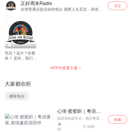
正好周末Radio
关注
全球普通话超业余的电台 观察人生百态，讲述嘉
宾故事，闲谈趣事娱乐 多听无妨 欢迎微信搜
索“正好周末radio”
--
苟且？远方？你要
啥？ 是的，我们
要“远方” 故事太
APP内查看主播
多，多听无妨 故事
接收站：
zhenghaozhoumo@sina.com
大家都在听
全球超业余的独立
个人电台 欢迎微信
搜索“正好周末
播客电台
radio”
心琦·蜜蜜斟｜粤语播
客 真情趣双语陪伴
国语录制是常态，偶尔粤语上
收藏
线，原汁原味不掺水。 粤语真
34
期
情趣 · 港普广普对对碰， 两个
25