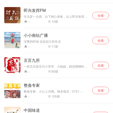
地道广府女生的真性情对话。
每周日晚 【22:00】 国粤双语
直播， 边播边录边互动， 真
即兴发挥FM
性情，不矫情！ 我们的每期节
收藏
生活是一台戏，台下精心准备，台上即兴发挥
目都是一边直播一边录制，欢
「即兴发挥」由「顾盼」、「斯温」主理的一档
迎你来到我们的直播间，和我
10
期
--
泛生活漫谈类播客节目，以普通人的主观视角，
们即时互动，陪我们一起录制
记录或喜或悲的生活感悟、分享有趣无用的热爱
节目，既能“听我们聊”，也
之事。在这里，我们聊些正事儿以外的东西，话
能“被我们读到”。让我们从真
小小南站广播
题包括生活、成长、职场、兴趣、游戏、娱乐、
实的经历和感受出发，简单且
收藏
影视、动漫、商业等等，全凭兴致。要是你在生
真诚地拥抱生活！ 部分节目设
没事的时候 说说自己的生活
活这场大戏演累了，不妨来我们这临时休息一会
置付费，是因为我们愿意为“更
11
期
--
儿 主播： 顾盼 斯温
深入一点、更直接一点 、 更
真切一点”的表达留出安全空
间，那里往往有着我们 不想轻
京言九所
易说出口的部分。 我们希望：
· 你在按下“购买”的那一刻，是
收藏
一群北京新生代小哥哥、小姐姐，跟您聊聊时下
已经准备好认真听下去的； ·
的那些八卦、砍砍你我身边的故事，说说自己的
80
期
--
我们在说出这些故事和感想的
观点。 《京言九所》～等您关注！ 我们胡说八道
时候，是安心、真诚、被尊重
是一本正经的！
的。 如果你愿意听，我们一定
整蛊专家
会好好说完。 《心琦·蜜蜜
斟》——听我们聊，也听见你
收藏
整蛊专家，小心上当哦。报名电话：0731-
自己。 V听友群：KKFM1314
88761886，微信：qiaokecs，留下被整人联系
155
期
--
投稿&合作：
方式，我们帮你整蛊他。
KKFM1314@163.com
中国味道