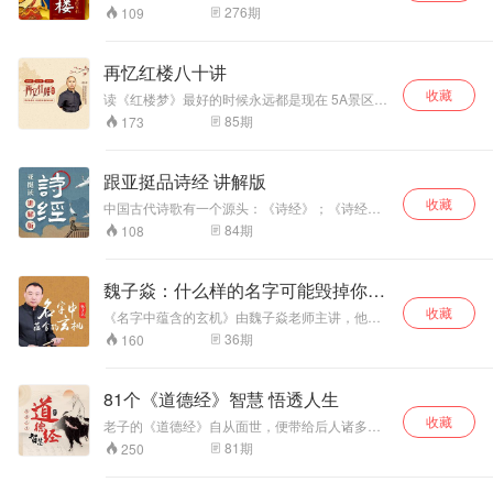
更彰显了他们与自然抗争的无畏精神。在古代缺
历时十载春秋，书中字字玑珠，道尽人生百态。
276
期
109
乏系统神话著作的背景下，《淮南子》以辩证深
少年不懂红楼梦，读懂已是梦中人。 从庙堂到江
刻的思想、丰润深厚的史事，铸就了雄健旷阔的
湖，从专家到学者，无一不在解红楼讲红楼说红
气度与朴质清虚的文风。 从天文地理、物理化
楼，但内容太多，言语复杂，许多人甚至都摸不
再忆红楼八十讲
学，到农学水利、医药养生，它的内容横跨诸多
到荣国府的大门，让《红楼梦》距离普通人越来
领域，堪称一部开拓视野、增长见识的千古奇
收藏
越远了。 同时曹雪芹是个“狡猾”的作者，他用文
读《红楼梦》最好的时候永远都是现在 5A景区大
书。
字构建了一部表层《红楼梦》，把另一部《红楼
观园里赏美人美景，钟鸣鼎食贾府兴衰看世事变
85
期
173
梦》留给读者，期待我们用自己的生平所闻和想
迁， 古典名著《红楼梦》中品人生新境界 假作真
象力去填补去完成。 小宝带你细细品味作者那无
时真亦假,无为有处有还无 “真事隐、假语存” “春
数次经过考究的言语，抽丝剥茧，破解文本中的
恨秋悲皆自惹,花容月貌为谁妍 “满纸荒唐言,一把
跟亚挺品诗经 讲解版
密码，引用部分脂砚斋的批语，加上自己的创
辛酸泪” “世事洞明皆学问,人情练达即文章”“机关
见，以全景方式品读这部社群文化的百科全书。
收藏
算尽太聪明,反算了卿卿性命 一个是阆苑仙葩,一
中国古代诗歌有一个源头：《诗经》；《诗经》
领你走进真正的大观园，弥补你那从未读过、读
个是美玉无瑕 听孟云剑老师解构《红楼梦》精
之美，仿若山间溪泉，潺潺自流，新妍明丽，悠
84
期
108
不下来、读不明白《红楼梦》的遗憾。
髓，分析缜密逻辑严谨思路清晰 3D环绕品读立体
雅清扬。在这个专辑中，我们精选了92首《诗
红楼、千古情缘 解密红楼世界。
经》中的诗歌。这其中既有浪漫的爱情，也有刻
骨的相思，既有淳朴的生活，又有激烈的征战，
魏子焱：什么样的名字可能毁掉你一
既有喜悦的祝福，又有无奈的叹息……欣赏完这
生
收藏
92首诗歌后，也就经历了一遍人生百态。希望这
《名字中蕴含的玄机》由魏子焱老师主讲，他将
个专辑能为你带来一些启迪，在无人的深夜里，
用结合二十余载潜心专研和实践，以及对国学之
36
期
160
温暖心灵！
精髓领悟及造诣，打造一堂别开生面、形象生动
的姓名学课堂，为你打开认识自己和世界的另一
扇窗。
81个《道德经》智慧 悟透人生
收藏
老子的《道德经》自从面世，便带给后人诸多生
活工作的方法论。 它就像是一把尺子，哪里做得
81
期
250
不好，哪里做得好，用它一量，就全知道了。 但
是对于普通人来说，怎样才能在轻松自在的状态