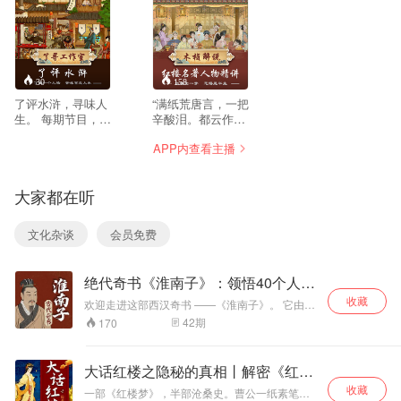
30
158
了评水浒，寻味人
“满纸荒唐言，一把
生。 每期节目，一
辛酸泪。都云作者
个话题，一位人
痴，谁解其中味。”
APP内查看主播
物，一段故事，带
【木桢解说|红楼名
您走进“水浒”世
著人物精讲】，每
界，寻味百态人
集一位红楼人物，
大家都在听
生。
读者视角看红楼，
你会发现或许这些
人物就在你的身
文化杂谈
会员免费
边。 更有甚者，你
也许还可以在我们
讲的红楼人物身
绝代奇书《淮南子》：领悟40个人生
上，找到你自己的
大智慧
影子。 这是他们的
收藏
欢迎走进这部西汉奇书 ——《淮南子》。 它由淮
故事，也是我们的
南王刘安召集门客集体编撰，既是一部融汇诸子
42
期
170
故事。
百家的哲学鸿篇，更是一部包罗万象的文化宝
库。书中阐明哲理之余，囊括了无数脍炙人口的
历史故事、寓言典故，更完整记载了嫦娥奔月、
大话红楼之隐秘的真相丨解密《红楼
后羿射日、女娲补天等中国四大神话。 这些瑰丽
梦》
收藏
奇幻的传说，藏着古人的生存智慧与美好期盼，
一部《红楼梦》，半部沧桑史。曹公一纸素笔，