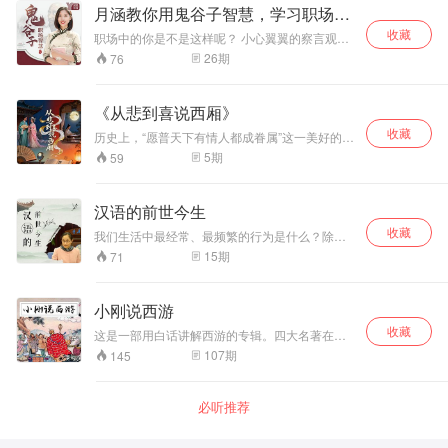
中学习这部千年前的经典？ 怎样运用《道德经》
月涵教你用鬼谷子智慧，学习职场谋
的智慧，参透为人处世的道理？ 今天，国学大师
略
收藏
赵思阳将为你娓娓道来，对《道德经》81章原文
职场中的你是不是这样呢？ 小心翼翼的察言观色
进行解读，在忠实文本原意的基础上，结合现实
却还是会得罪人？ 工作兢兢业业，但是晋升的还
26
期
76
生活，循序渐进地分析这份两千多年前的“爆款智
是身边的“小人”？ 知道吗 在职场上过于耿直，是
慧秘籍”。
一种慢性自杀 怎么才能炼就一眼识人的本领？ 鬼
谷子智慧，提升你的思维力 让你在职场中步步高
《从悲到喜说西厢》
升？ 在工作中，无论是竞争关系还是合作关系，
收藏
一致存在的是牵制和较量，每个人都在寻求方式
历史上，“愿普天下有情人都成眷属”这一美好的愿
方法来自强致胜。即便是在日常生活中，一个人
望，不知成为多少文学作品的主题，《西厢记》
5
期
59
的言谈技巧也对为人处世有很大的影响。 为了打
便是描绘这一主题的最成功的戏剧。天下父母无
破人们对鬼谷子智慧晦涩难懂的印象，月涵老师
不希望儿女生活幸福，可是《西厢记》里老夫人
阅读了近百万字的鬼谷子书稿，从中总结出五大
为何不让莺莺和自己的心上人张生谈恋爱呢，那
汉语的前世今生
职场生存秘诀，从识人、用人、协作等方面，为
么莺莺的丫鬟红娘又如何设计把老夫人引入陷
你解决职场困惑。 2021年，月涵带着新专栏重新
收藏
阱，从而成就一段美好姻缘的呢？
我们生活中最经常、最频繁的行为是什么？除了
归来，将鬼谷子的传世谋略，拆解为25招职场处
呼吸，大概就是说话了。说话，也就是使用语
15
期
71
世绝学，结合历史故事和现代人关心的话题，让
言，包括用语言进行无声的思考，是最为平常和
你学得会、听得懂、用得上，成为有格局、有谋
普通的事情，但却很少有人去想，我们为什么这
略、有智慧的人！
么说、这么写。本栏目即是从日常生活中的语言
小刚说西游
现象出发，揭示其背后语音、词义、文字的古今
收藏
演变，在知其然的基础上，知其所以然。 每期以
这是一部用白话讲解西游的专辑。四大名著在中
一个有趣的语言现象为主要内容，讲解其源流演
国文学史上的地位难分高低，都有着极高的文学
107
期
145
变和演变中的语言规律，让大家更了解自己的母
水平和艺术成就，细致的刻画和所蕴含的深刻思
语，探索母语背后的文化特征。
想都为历代读者所称道，其中的故事、场景、人
物已经深深地影响了中国人。原著四大名著，晦
必听推荐
涩难懂，让很多朋友无法深入了解其精髓。小刚
神款天——白话名著系列，你听得懂的四大名
著。