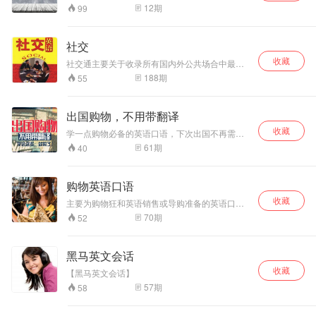
有进步的，多种表达形式，让你的口语听力共同
解详情请留言！谢谢
12
期
99
进步。 拥抱英语Emilia
社交
收藏
社交通主要关于收录所有国内外公共场合中最常
使用的英语会话与信息,搭配专业美籍老师录音,并
188
期
55
以简明的英语实况会话的方式。
出国购物，不用带翻译
收藏
学一点购物必备的英语口语，下次出国不再需要
翻译！
61
期
40
购物英语口语
收藏
主要为购物狂和英语销售或导购准备的英语口
语，均为导购或销售与购买者之间的英语口语对
70
期
52
话。
黑马英文会话
收藏
【黑马英文会话】
57
期
58