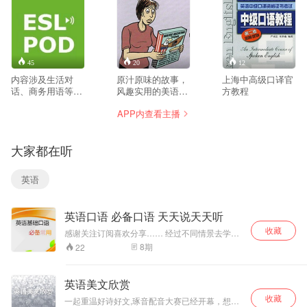
45
20
12
内容涉及生活对
原汁原味的故事，
上海中高级口译官
话、商务用语等多
风趣实用的美语。
方教程
个方面，侧重于日
通过常见的生活场
APP内查看主播
常用语的教学，很
景，学习美国地道
实用哦！
的常用词汇和会
话。
大家都在听
英语
英语口语 必备口语 天天说天天听
收藏
感谢关注订阅喜欢分享…… 经过不同情景去学习
英语，一学就会。 多说多听，让英语表达在大脑
8
期
22
中不停打转。 只要愿意相信自己，然后脚踏实地
去学习，相信一定会有成效。衷心愿大家都能学
有所获。 再次感谢大家的肯定与支持。你的肯定
英语美文欣赏
与支持让我更有创作动力，会继续努力拍摄更多
收藏
有价值的音频和专辑。 多听多读多说记忆肯定会
一起重温好诗好文,琢音配音大赛已经开幕，想了