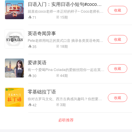
日语入门：实用日语小短句#coco老
师#
收藏
就喜欢coco老师一本正经的样子~ Coco老师长什
么样你们想知道吗?! 最实用的日语小短句，快速
15
期
71
学习日语必备！ #免费学习都在喜马拉雅这里
啦，想系统学习日语加我WX：Huyiyiget 可以免
费领取入门口语试听课程哦，WX群互动，跟着名
英语奇闻异事
师全天学习！#
收藏
Pete老师用纯正的英式口音 摘录各类英语奇闻异
事 翻译、录制 帮你在拓宽视野的同时 锻炼自己
18
期
35
的听力 潜移默化纠正发音 喜欢就关注我吧！
爱讲英语
收藏
有一个爱喝Pina Colada的爱丽丝陪你一起在英式
英语的道路上当当大神，看看世界。关注V❤“爱
44
期
30
讲英语”~
零基础拉丁语
收藏
你对古罗马文化、西方古典感兴趣吗？你想要了
解教会语言，看懂古典神话吗？你有计划学习意
3
期
42
法西葡语等其他罗曼语族语言吗？你希望利用拉
丁语，扩大英语词汇量、学会工作专业词汇吗？
想要提高语言格调，在交流的时候，让自己惊艳
必听推荐
全场吗？学习拉丁语，就是你最好的选择！