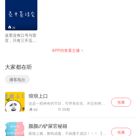
26
这里没有口号与宣
言，只有三不五时
的漫谈。壳中茶话
APP内查看主播
会是您的通勤伴侣
和摸鱼战友。 「生
于此间」：分享人
大家都在听
生奇事与感悟的栏
目。 「闲话杂
谈」：讨论各类文
播客电台
艺作品的栏目。
「须臾互文」：让
不同时刻发生对话
琅琅上口
的栏目。
收藏
这是一档神奇的节目，可带来欢笑。并且和烤串
关东煮一样......让你开心
29
期
99
颜颜の铲屎官秘籍
收藏
吸猫上瘾，撸狗成魔，不疯魔不成活！！！ 【吸