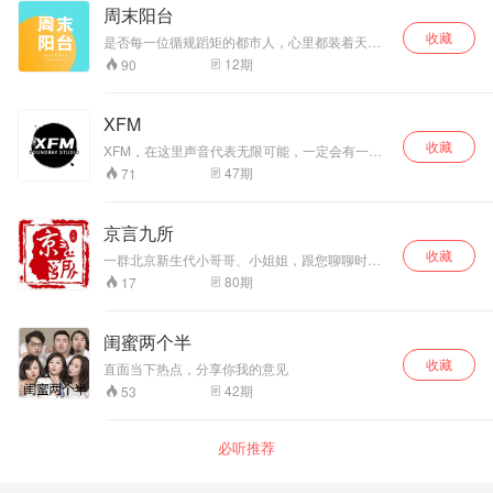
～不定期更新，有什么想聊却不敢聊的话题，欢
子须弥》《给某先生的999封信》《巨翅老人》
周末阳台
迎联系我们//vx：HB0917wow
《颜颜的铲屎官秘籍》。
收藏
是否每一位循规蹈矩的都市人，心里都装着天马
行空的人生幻想？ 《周末阳台》用温柔而有趣的
12
期
90
方式，帮助奔波劳碌的你进入乌托邦，带你发现
新惊喜，精神抖擞地回到现实世界。 《周末阳
台》是一档杂谈类都市播客，由阿卷、辣辣、味
XFM
美思、Jennifer四位主播分享成长中的爆笑瞬间，
收藏
探讨漫漫人生的是非观，科普然并卵的冷知识。
XFM，在这里声音代表无限可能，一定会有一档
和你一起聊烟火人间寻常事，展忙里偷闲开心
适合你的节目。 现阶段我们有以下几档节目： 周
47
期
71
颜。 不慌不忙，眼里有光。
一《娱乐八卦掌》： 周三《七嘴八舌话体育》：
周五《乐山食海》： 周日《黑夜白话》： 可以微
信搜索公众号：X FM关注我们。
京言九所
收藏
一群北京新生代小哥哥、小姐姐，跟您聊聊时下
的那些八卦、砍砍你我身边的故事，说说自己的
80
期
17
观点。 《京言九所》～等您关注！ 我们胡说八道
是一本正经的！
闺蜜两个半
收藏
直面当下热点，分享你我的意见
42
期
53
必听推荐