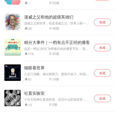
猫撸狗】我们是认真的！ 专辑简介：为你分享猫
52
期
--
星人，汪星人的冷知识！ 期数：第一季·12期 内
容： 第一期：关于猫咪你不知道的10个冷！知！
识？ 第二期：关于狗狗你不知道的10个冷！知！
漫威之父和他的超级英雄们
识？ 第三期：跟古人比【吸猫撸狗】你差远了！
收藏
第四期：这些书你都没有看过，还敢说你爱吸猫
漫威之父斯坦李，他是漫威之父，世界上唯一拥
撸狗？ 第五期：这些电影你都没有看过，还敢说
有一个“宇宙”的人。他创造的超级英雄，曾是无数
46
期
30
你爱吸猫撸狗？ 第六期：到底要不要给猫or狗做
人的童年梦想。而他是漫威宇宙里最厉害的超级
绝育？ 第7期：资深铲屎官独门分享二三事！ 第8
英雄。如今这个最大的超级英雄离我们远去，他
期：与宠物相处的低级错误，科普篇！ 第9期：
一定是去拯救宇宙了。希望我们在未来能在某一
精分大事件｜一档有点不正经的播客
····分享征集稿件···· 第10期：··惊喜呈现···· 第11
个平行时空里再次相聚。再见，漫威宇宙的创造
期：···惊喜呈现···· 第12期：···惊喜呈现···· 征集：
收藏
者！
这是一档以“好玩”为终极目标的播客节目： 我们
（欢迎在每期评论底部留言，我们会在后期挑选
会邀请到不同领域的朋友，分享Ta们的精彩生
30
期
119
有意思的播出哦！） 和猫咪有关的趣事！ 你为你
活； 也会用声音带你去环游世界，感受别样的风
家宝贝做过什么有意思的事儿？ 你家宝贝干过什
土人情； 我们会讲八卦，也会聊感情。 在搞笑之
么高智商的事儿？ 你家宝贝做过最让你感动的事
余，我们也会偷偷的走个心。 我们不在乎表达方
猫眼看世界
儿？ 养一只心机猫是一种什么体验？ ···· 主创团
式够不够专业，内容有没有深度。 我们只想做一
队 专辑策划/制作：芥子 专辑主播：颜颜 鼎力助
收藏
档“好玩的播客节目”。 如果你喜欢我们的节目，
人在江湖飘，偶尔挨两刀。要想不挨刀，听我瞎
阵主播：哲均 | 晴和 | 魏宁 【芥子须弥FM】简
还请帮忙订阅、分享。 对我们有任何建议或是吐
叨叨。这里是猫眼看世界，资深段子手姬师兄带
13
期
61
介：非正规，民办电台。作品：爵迹〡天心月圆|
槽，都可以给我们留言。（有夸赞更好，hhh）
你侃尽人间百态，阅尽大千世界。听到你手机没
七月与安生〡醉玲珑人间最美是清欢〡应许之日
希望能遇见更多和我们一样“贪玩”的小伙伴。
电，说到我满头大汗。传说中的充电两小时，就
〡给某先生的999封信〡颜颜的铲屎官秘籍等，v
是为了听我五分钟！猫眼看世界，跟着师兄一起
博：芥子须弥FM v·xin：jiezixumi520， 扣扣社
社畜实验室
high！更多精彩内容订阅猫巷微信公众号：
群：465598823 芥子须弥FM主播：颜颜 芥子须
收藏
MXRadio；qq听友群：296122873
十年互联网社畜谈职场，但没什么职场营养，更
弥FM联合创始人，林清玄工作室特邀朗读者，致
没有什么职场后黑学，学不了甄寰，当不了布加
力于用声音提升你的幸福感，听她的声音会上
5
期
13
拉提，更别说易阳千喜，只是一群在互联网积福
瘾。播音作品：《爵迹1+2部》《爵迹风津道》
报的社畜们，告诉你怎么不当人的职场歪理节目
《夏至未至》《七月与安生》《星座物语》《芥