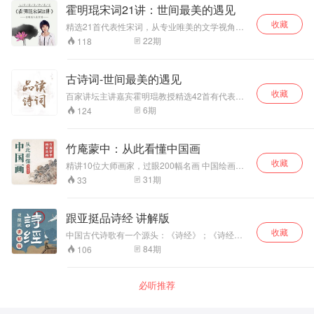
说：芸娘是中国文学史上最可爱的女人。 季羡林
霍明琨宋词21讲：世间最美的遇见
作。孙明君 咏怀诗所表现的是诗人对于现实世
说：那一部（浮生六记）是贵在心灵之自由的记
界的体悟和生命存在的思考。叶嘉莹 诗歌所传
收藏
录。 还有人说：女人最高的三层境界：真实、通
精选21首代表性宋词，从专业唯美的文学视角，
达的不是死板的知识，而是诗人心灵和感情的一
透和慈悲。芸娘完全能成为这种女人的典范
从细腻温婉的女性维度，从纵横捭阖的历史长
22
期
118
种兴发和感动。张 毅 唐宋诗之争实际上是涉
河，穿越千古，娓娓道来。 你会发现，宋词里不
及到了中国文学发展的一个转折时期。周汝昌
仅有金戈铁马，也有晓风残月，不仅有百炼成
我们要鉴赏唐诗宋词，首先要学会咬文嚼字。朱
钢，也有绕指温柔。不仅有古人的泪水欢笑，也
古诗词-世间最美的遇见
靖华 苏东坡诗的特点就是精警雄奇，内容宏
有今人的遗憾叹息。 你会在宋词里，发现英雄
富，哲辩纵横，旷达俊逸 。
收藏
气，也发现儿女情，发现深邃旷远的精神世界，
百家讲坛主讲嘉宾霍明琨教授精选42首有代表性
也发现跌宕起伏的人生波澜。同时，在古人的酒
唐诗、宋词，从专业唯美的文学视角，从细腻温
6
期
124
杯里，发现你的块垒，在古人的文字里，发现你
婉的女性维度，为你娓娓道来。
自己。 最重要的是，21天，形成一个良好的习
惯，21天，诗词滋养固化终身。21天，让优雅的
竹庵蒙中：从此看懂中国画
古典之美，成为你一生中最长情的陪伴。
收藏
精讲10位大师画家，过眼200幅名画 中国绘画史
的下半场，影响了一个画家的前半生。他娓娓道
31
期
33
来的私房解读，是美术史上文人论画传统的又一
延续。一起跟随他的眼睛，走进这些美术史上的
大家、名作。
跟亚挺品诗经 讲解版
收藏
中国古代诗歌有一个源头：《诗经》；《诗经》
之美，仿若山间溪泉，潺潺自流，新妍明丽，悠
84
期
106
雅清扬。在这个专辑中，我们精选了92首《诗
经》中的诗歌。这其中既有浪漫的爱情，也有刻
骨的相思，既有淳朴的生活，又有激烈的征战，
必听推荐
既有喜悦的祝福，又有无奈的叹息……欣赏完这
92首诗歌后，也就经历了一遍人生百态。希望这
个专辑能为你带来一些启迪，在无人的深夜里，