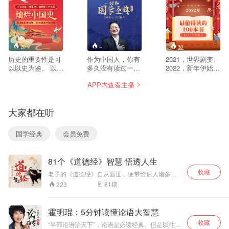
20
--
30
历史的重要性是可
作为中国人，你有
2021，世界剧变。
以以史为鉴。 以铜
多久没有读过一本
2022，新年伊始，
为镜,可以正衣冠;
国学经典了？ ●主
你准备好迎接挑战
APP内查看主播
以史为鉴,可以知兴
持人董卿熟读《诗
了吗？ 用阅读开启
替。英国哲学家培
经》《楚辞》，不
2022，以知识武装
根说过一句话:“学
断提升文化涵养，
自己 有书年度巨献
大家都在听
史可以明智。“说通
顺利完成生子后的
《2022年最值得读
俗一点,学习历史可
自我成长和突破，
的100本书》 为你
以使你智慧,可以使
创办了《朗读者》
打造更专业的新年
国学经典
会员免费
你变得更聪明。 因
●演员胡歌，在经
读书计划 14人专
为历史就是讲述过
历车祸毁容时，通
业团队历时1年、
去历朝历代的古今
过阅读大量经典，
打磨5轮，再次迭
81个《道德经》智慧 悟透人生
中外的人们在做人
孔子、孟子、老
代升级书单内容 选
做事方面的经验和
子、庄子……都看
书、拆书、重组、
收藏
老子的《道德经》自从面世，便带给后人诸多生
教训。在其中你会
了个遍，重新找回
编校、录制、上
活工作的方法论。 它就像是一把尺子，哪里做得
81
期
223
学到很多知识,学到
生活的意义 ●企业
架。 100本精选好
不好，哪里做得好，用它一量，就全知道了。 但
很多道理...” 让名
家马云总会随身携
书 2000+分钟精彩
是对于普通人来说，怎样才能在轻松自在的状态
师佳作带你读懂历
中学习这部千年前的经典？ 怎样运用《道德经》
带一本《道德
讲述 200000子+核
霍明琨：5分钟读懂论语大智慧
的智慧，参透为人处世的道理？ 今天，国学大师
史,本课为你带来
经》，他
心文稿 为你提炼每
收藏
赵思阳将为你娓娓道来，对《道德经》81章原文
《灿烂中国史：
说：“2000年来知
本书精华部分 带你
“半部论语治天下”，论语是必读经典。但是以往的