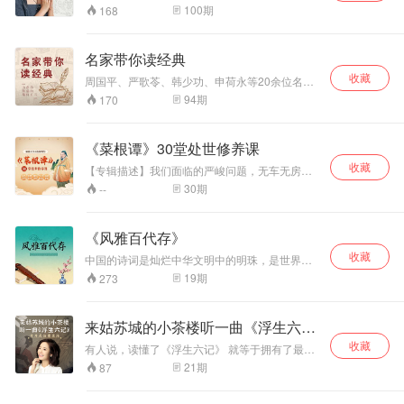
进行解读，在忠实文本原意的基础上，结合现实
108本佳作带你纵
解读太概括，很多人囫囵吞枣。和霍老师一起学
识大爆炸，但智慧
每天用20分钟读完
100
期
168
生活，循序渐进地分析这份两千多年前的“爆款智
《论语》，每天一则5-8分钟，轻松掌握论语精
览千年中华》57本
还是那些智慧，古
1本书 帮你搭建知
慧秘籍”。
华。一年时间就可以精读论语全书。 同时我们有
各朝代小史，从先
圣人完全能够解读
识体系、实现加速
微信学习群配合，每天晒作业、诵读，帮助管理
秦到民国清晰梳理
今天的人心。”大道
成长
名家带你读经典
自我，提升学习效果。
历史脉络，18本历
至简，国学是人类
收藏
周国平、严歌苓、韩少功、申荷永等20余位名家
史学分析，历史背
对大自然最简单质
担任你的“经典摆渡人”，用声音为你解读经典的魅
面与剖面多角度理
朴的认知和总结。
94
期
170
力。他们都是所在领域的顶级名家，很早便学会
解时代变迁，六大
学习国学不仅身心
从经典作品中汲取营养，一致认为目前取得的成
爆款系列丛书，精
得到休整，思考得
就离不开经典带来的力量。 这些名家凭借个人多
彩故事+趣味解
到释放，更能达到
《菜根谭》30堂处世修养课
年的积累和感悟，他们掌握了轻松读透经典的方
读，让你轻松学到
高层次的人生状
收藏
法，40本横跨文学、哲学、心理学、历史学等多
【专辑描述】我们面临的严峻问题，无车无房无
古人智慧。
态。 50部国学经
个领域的经典图书，会在有限的时间，帮你快速
欲望，有房有车不快乐，没钱没时间没对象，有
30
期
--
典通识课 【匠心】
汲取“精神母乳”的养分。 聆听名家的声音，体味
闲有钱很沮丧。我们为什么会活成这样？面对人
历时730天精心打
经典中的真诚、爱、奋斗、不屈和希望。感悟经
生之艰难，你是选择躺赢还是躺平呢？工作越来
磨 【精讲】300讲
典给予名家自身无穷的鞭策、鼓舞和启迪。
越内卷，如何在内卷中不做“卷心菜”？到底是哪里
《风雅百代存》
深度解读50部经典
出了问题，这一切有解药吗？ 阅尽世态炎凉，看
【收获】安顿身心
收藏
透世相人心。上到：官场职场的为人处世之道；
中国的诗词是灿烂中华文明中的明珠，是世界上
+洞察历史+认识世
下到：市井居家的修身养性之乐。修养之必备，
独一无二的语言艺术。诗词以言志表情谊，是汉
19
期
273
界
处世之良方；人生之百态，智慧之惠存。读懂了
字文化的最高表现形式，也是华夏文明传承千年
《菜根谭》，洞悉了人生百态。
的艺术瑰宝。了解诗词，熟悉诗词，才能更好的
将这一文化遗产传承下去；欣赏诗词，吟诵诗
来姑苏城的小茶楼听一曲《浮生六
词，才能更好的体会诗词的魅力。 《风雅百代
记》
收藏
存》：程郁缀 李白以生花之妙笔和横溢之才
有人说，读懂了《浮生六记》 就等于拥有了最好
华，创造了千姿百态的明月心想和优美旖旎的空
的爱情，此生足矣 200前的苏州 布衣文人沈复把
21
期
87
明境界。葛晓音：我理解的古代诗歌创作的奇
和妻子芸娘的故事著成书 问世百年，畅销300万
思，就是把抽象的理念化成虚拟的情境。李敬
册 被无数人推崇，称其为“晚清小红楼”。 林语堂
一 李煜的词是一种不加修饰、有着“本色美”的词