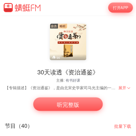
打开APP
96
30天读透《资治通鉴》
主播:
有书好课
【专辑描述】《资治通鉴》，是由北宋史学家司马光主编的一部多卷本编年体史书，共294卷，历时十九年完成。主要以时间为纲，事件为目。 你是否总是因为选择而纠结?选工作、选伴侣、选生活的城市、选孩子的学校，为什么忙忙碌碌,缺依然感觉空虚? 工作、应酬、家庭、整日疲惫不堪，心力憔悴,却不知归向何处。本课《资治通鉴》为你细致讲述100+历史名人案例，智慧与故事结合,有趣又有料可以帮助你解决以上的困惑，从巧辩之道、辩证之法、王道思想讲述生活处理方，法一套流传千年的方法论 帮你解决的各种难题。
展开
听完整版
节目（40）
批量下载