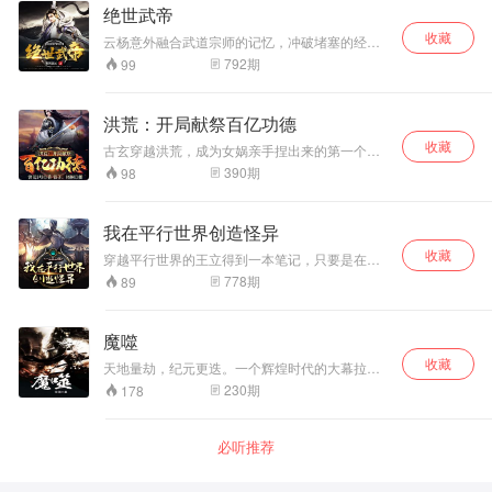
能，屠神王，灭圣子，废人祖，战冥王，跟随主
绝世武帝
角开启逆袭升天之路吧。
收藏
云杨意外融合武道宗师的记忆，冲破堵塞的经
脉，天生神体一朝觉醒。世家弟子？王朝皇室？
792
期
99
宗门天才？若是惹我，统统碾压！从此之后，武
帝出世，一路高歌。神体所指，绝世无敌！
洪荒：开局献祭百亿功德
收藏
古玄穿越洪荒，成为女娲亲手捏出来的第一个人
族。 激活大道祭坛，能够献祭一切，获得大道奖
390
期
98
励，开局就献祭了百亿功德！ 献祭百亿功德，获
得先天神魔跟脚！ 献祭不周山，获得完整版九转
玄功！ 献祭接引准提，获得圣人道果、鸿蒙紫
我在平行世界创造怪异
气！ 我人族立于天地之间，就应该成为永恒主
收藏
角，建立无上大教，吊打一切不服！
穿越平行世界的王立得到一本笔记，只要是在上
面写下的怪异都会存在于现实。预知未来的月光
778
期
89
少女，排水口的呻.吟，遵循常识的鬼宅，记忆图
书馆，游荡的人面疮，七个人的正直者之死.......
这是一个充满爱与希望的温馨故事。
魔噬
收藏
天地量劫，纪元更迭。一个辉煌时代的大幕拉开
了 仙、魔、佛、妖、儒、鬼……百道争鸣，万族
230
期
178
争雄。绝世天才、逆天妖孽、大能转世，在这个
机遇与危险并存，结束与开始的时间里，谁能成
为这个时代的王者？ 神秘黑主……逆天功法……
必听推荐
仙君转世……绝魔罗磐苍天“谁能挡我？” 作者:沐
陽 播者:短剑