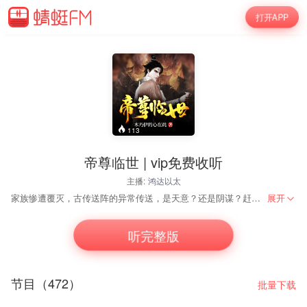
打开APP
113
帝尊临世 | vip免费收听
主播:
鸿达以太
家族惨遭覆灭，古传送阵的异常传送，是天意？还是阴谋？赶尸人现，天地动乱，这一世又将遭遇怎样的劫难？刀光剑影，金戈铁马，你说这世道太乱！你说你想四海为家，是否与我仗剑天涯？你说你绝代天骄，是否敢接我倾城一剑？你说我的书很烂，是否敢看一下这不一样的玄幻？ 作者：木乃伊的心在跳
展开
听完整版
节目（472）
批量下载