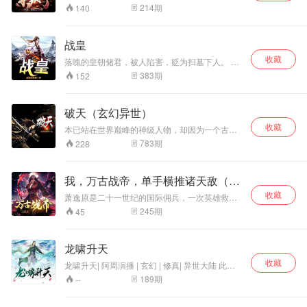
一般只会用两个字来形容这种存在：怪兽！ “就你
且看古飞如何以武
214
期
140
叫基多拉啊？当年我在寒武纪大杀特杀的时候，
逆天，脚踏道术神
也不见它们这些泰坦如此嚣张，我哥斯拉用五亿
通，拳打妖魔鬼
年时间进化到了现在，毁灭个星球还不是简简单
怪，怀抱红颜绝
战皇
单？” “埋伏我？450米的身高，80万吨的体重，
色，成就不灭武
收藏
你能打得动我？” “反手就是一个荷电粒子炮，无
落魄的皇朝储君，被人陷害，贬为扫墓下人。 意
尊！
限螺旋燃烧热线，这高温等离子体还不把你烧成
外得到始皇绝学，从此踏上至尊之路，高歌猛
383
期
152
灰了！” “这氢弹威力不错，劲大，也给噬星者抽
进，踏天而行。 问苍茫大地，谁主沉浮，九天十
一根吧，它是我哥们（宠物）！” “就凭十七头泰
地，惟我独尊！ 一代少年，逆境重生，绽放光
坦巨兽联手就想对付我？你们也配吗？！你今天
华，普照浩瀚河山，成就太古战皇！
破天（玄幻异世）
要能把我哥斯拉一根头发打断，我！当！场！就
自主进入红莲模式把你们全杀了！” ...... 在巨兽满
收藏
本已站在世界巅峰的神级人物，却因为一个古朴
地走，泰坦多如狗的世界，这是被称为世界公敌
的戒指，成为异世界一个药师家族的废物公子。
783
期
228
的“盖亚哥斯拉”的故事！
从此便开启了一段精彩绝伦的破天之路！他不是
花丛老手，却有无数美女倾心！他实力远超同龄
人，却又无数次面临生死的考验！这是一个让你
我，万古战帝，单手横推诸天敌（玄
可以兴奋到爆的故事！ 顺我者强，逆我者亡，红
幻热血）
收藏
尘滚滚，天地苍茫，看我如何一剑刺破天芒！
萧逸原是二十一世纪的国际佣兵，一次英雄救美
竟穿越成了萧家的练武废材。 天天被人打？ 资质
245
期
45
不给力？ 有了仇恨系统，一切都不是问题。 惹我
者，杀！！！
龙啸升天
收藏
龙啸升天| 阿周演播 | 玄幻 | 修真| 异世大陆 此书
有毒，容易上瘾，请谨慎收听。身负血海深仇，
189
期
--
被逼无奈避世于异界大陆。潜心修炼绝地重生，
踏破极道，开创道法，威临八方，成就旷世神