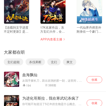
2463
529
418
【连载到文字进度
17K名家作品，东
一代仙界丹师意外
不定时更新】是丹
方玄幻大作，全网
附身在一个豪门纨
帝重生？是融合灵
点击破亿！一门被
绔身上，成为一个
APP内查看主播
魂？被盗走灵根、
视为垃圾的功法，
插班生，以一身神
灵血、灵骨的三无
一个被同门视作废
奇仙术，混迹于美
少年——龙尘，凭
人的修炼狂人，在
女丛中，在都市独
大家都在听
借着记忆中的炼丹
得到一枚阴阳玉佩
领风骚！
神术，修行神秘功
之后，一切将彻底
法九星霸体诀，拨
改变。 十倍修炼速
玄幻超能
杀伐果断
玄幻
爽文
开重重迷雾，解开
度，令古飞一再突
惊天之局。 手掌天
破武道极限，千百
地乾坤，脚踏日月
年来已被人认定的
血海飘仙
星辰，勾搭各色美
铁律，被古飞一一
女，镇压恶鬼邪
打破！ 奇迹……古
收藏
从我手握长刀，跃出岩洞的那一刻，这世间，就
神。 江湖传闻：龙
飞不相信奇迹，他
再也无人能挡住我争仙的脚步。 作者:白马银刀
388
期
194
尘一到，地吼天
相信的只有血和
播者:南楚、帝繁音
啸。龙尘一出，鬼
汗，在这个武道已
泣神哭。 作者：平
经没落，真正的武
为进化哥斯拉，我在寒武纪杀疯了
凡魔术师。播者：
道奥义已经失传的
收藏
舟扬。
腾龙大陆修炼界，
你可能不知道活了5亿年的生物是什么概念。 我