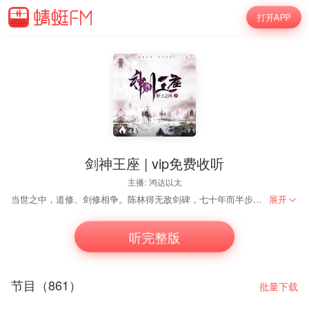
打开APP
44
剑神王座 | vip免费收听
主播:
鸿达以太
当世之中，道修、剑修相争。陈林得无敌剑碑，七十年而半步入圣，举世无敌。当道修宗派群起覆灭剑修时，他力战十三大入圣道修强者，杀敌身陨。然而，冥冥之中，他却重生于七十年前坠落通天山，获得无敌剑碑的那一夜！------我本无敌，重生再起！今世之剑，依然无敌！一剑所向，万道俯首！ 作者：野上之风
展开
听完整版
节目（861）
批量下载