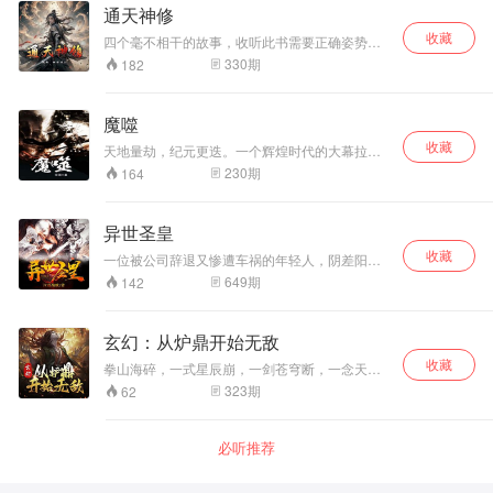
通天神修
收藏
四个毫不相干的故事，收听此书需要正确姿势
ψ(｀∇´)ψ
330
期
182
魔噬
收藏
天地量劫，纪元更迭。一个辉煌时代的大幕拉开
了 仙、魔、佛、妖、儒、鬼……百道争鸣，万族
230
期
164
争雄。绝世天才、逆天妖孽、大能转世，在这个
机遇与危险并存，结束与开始的时间里，谁能成
为这个时代的王者？ 神秘黑主……逆天功法……
异世圣皇
仙君转世……绝魔罗磐苍天“谁能挡我？” 作者:沐
收藏
陽 播者:短剑
一位被公司辞退又惨遭车祸的年轻人，阴差阳错
被神界落难器神和丹神传送到神魔大陆，坎坷多
649
期
142
灾的命运让吴天得到两位大神的全部传承，从此
纵横神魔大陆。 一念起，万水千山，思乡之情久
久回荡在心间。 为了回到地球，神挡杀神，魔挡
玄幻：从炉鼎开始无敌
杀魔，纵然万劫不复也不会放弃。 为了更高的理
收藏
想，冲破无数束缚，傲然于天地之间！
拳山海碎，一式星辰崩，一剑苍穹断，一念天地
生。万族远古想我尸首残碎，我一拳开天而出。
323
期
62
千万天骄欲踏我登仙，我一剑横空斩之。 天地不
容我意念存之，我一念换了你这天地。
必听推荐