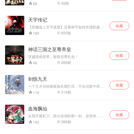
游戏不仅仅是游戏！竟然演变成争霸天下之战！
且看古飞如何以武
49
期
88
有英雄无敌，有热血沸腾！有群雄争霸，有历史
逆天，脚踏道术神
武将！ 有城市建造，有城市攻略！ 有感情纠葛，
通，拳打妖魔鬼
有美人天下！
怪，怀抱红颜绝
天宇传记
色，成就不灭武
收藏
【音频追上文字进度】且看林宇如何凭借机缘，
尊！
与各个位面的主角产生何种恩怨纠缠，并一步步
900
期
169
走向巅峰！【付费精品】
神话三国之至尊帝皇
收藏
穿越游戏世界，斩获至尊礼包！
289
期
46
剑惊九天
收藏
一个天才但却被家族长期打压，不在沉默中死
亡，就在沉默中爆发。 宝剑出鞘之日，且看我如
314
期
116
何剑惊九天！
血海飘仙
收藏
从我手握长刀，跃出岩洞的那一刻，这世间，就
再也无人能挡住我争仙的脚步。 作者:白马银刀
388
期
192
播者:南楚、帝繁音