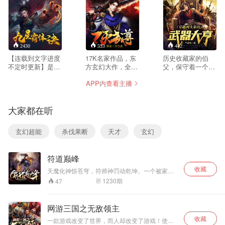
2430
533
442
【连载到文字进度
17K名家作品，东
历史收藏家的伯
不定时更新】是丹
方玄幻大作，全网
父，保守着一个古
帝重生？是融合灵
点击破亿！一门被
老的秘密，没有子
APP内查看主播
魂？被盗走灵根、
视为垃圾的功法，
嗣的原因，希望其
灵血、灵骨的三无
一个被同门视作废
侄子能够继承这个
少年——龙尘，凭
人的修炼狂人，在
古老的秘密。 但是
大家都在听
借着记忆中的炼丹
得到一枚阴阳玉佩
侄子没有任何兴
神术，修行神秘功
之后，一切将彻底
趣。他只对开发武
法九星霸体诀，拨
改变。 十倍修炼速
器感兴趣。更多的
玄幻超能
杀伐果断
天才
玄幻
开重重迷雾，解开
度，令古飞一再突
新式武器。赚取更
惊天之局。 手掌天
破武道极限，千百
多的钞票。这是他
地乾坤，脚踏日月
年来已被人认定的
唯一的乐趣。 但
符道巅峰
星辰，勾搭各色美
铁律，被古飞一一
是，在这个古老秘
女，镇压恶鬼邪
打破！ 奇迹……古
密传承的过程中，
收藏
天魔化神惊苍穹，符师神罚动乾坤。一个被家族
神。 江湖传闻：龙
飞不相信奇迹，他
意外出现了。侄子
抛弃的少年，沦落于蛮荒之地。祸之致，福之
1230
期
47
尘一到，地吼天
相信的只有血和
穿越了。
始，绝境少年，意外获得失传已久的符师圣典。
啸。龙尘一出，鬼
汗，在这个武道已
三十年功与名，一场腥风血雨蔚然而起。九天魔
泣神哭。 作者：平
地，谁主沉浮！ 作者：暗夜冰雷；播者：摩崖
经没落，真正的武
网游三国之无敌领主
凡魔术师。播者：
道奥义已经失传的
收藏
舟扬。
腾龙大陆修炼界，
一款游戏改变了世界，而人却改变了游戏！使得