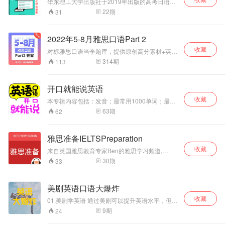
法意图
华东理工大学出版社于2019年出版的高考日语听
力全方位练习教程。本书共分基础巩固篇、题型
22
期
31
攻略篇、实战演习篇三大部分。①基础巩固篇:从
发音基础、口语基础、数字与时间等几大块基础
知识出发，分专题进行有针对性的练习。②题型
2022年5-8月雅思口语Part 2
攻略篇：将高考中常考的题型进行了分类归纳，
收藏
从题型介绍、备考攻略和实践练习三个方面来进
对标雅思口语当季题库，提供原创高分素材+英国
行讲解。③实战演习篇：20回全真模拟试题。
雅思9分口语外教发音。 各位烤鸭们，5-8月口语
314
期
113
预测题库目前已经上线啦，快来免费领取吧！ 关
注微信公众号 -【同桌雅思英语】 1. 回复“ 最新题
库 ”，免费领取5-8月口语预测题库，免费答案也
开口就能说英语
会同步给各位哦。 2. 回复“ PPT ”，免费领取5-8
收藏
月口语素材范文PPT合集（内含P1-P2）。
本专辑内容包括：发音；最常用1000单词；最常
用100句型；日常对话。​
63
期
62
雅思准备IELTSPreparation
收藏
来自英国雅思教育专家Ben的雅思学习频道,
wechat official account: English Exam
30
期
33
Podcast。提供新鲜丰富的资料，标准答案，学习
指南和应试技巧，雅思作文修改指导/网络在线课
程。
美剧英语口语大爆炸
收藏
01.美剧学英语 通过美剧可以提升英语水平，但一
定要掌握好学习方法。一集美剧30-40分钟，很多
9
期
24
学生专注于剧情，而忽略了其中最有效经典的场
景学习，【美剧英语口语大爆炸】栏目每天挑选