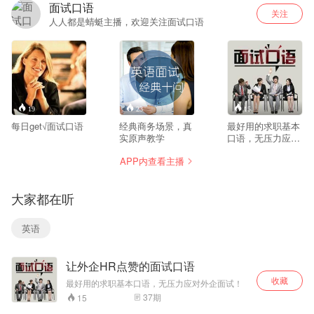
面试口语
关注
人人都是蜻蜓主播，欢迎关注面试口语
19
23
15
每日get√面试口语
经典商务场景，真
最好用的求职基本
实原声教学
口语，无压力应对
外企面试！
APP内查看主播
大家都在听
英语
让外企HR点赞的面试口语
收藏
最好用的求职基本口语，无压力应对外企面试！
37
期
15