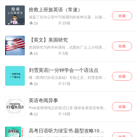
抢救上班族英语（常速）
收藏
涵盖了在办公室中可能遇到的各种主题，以循序
渐进的方式，帮助大家学习实用的职场英语
25
期
29
【英文】美国研究
收藏
美国研究为跨学科课程，试图在广义上介绍美国
文化和社会的各种复杂性。本课程建立在历史体
5
期
55
系、文学艺术、种族民族的基础上，分析和解读
美国的过去和现在，创新而综合性地分析美国。
刘雪英语|一分钟学会一个语法点
收藏
继《两周打好语法基础》专辑之后，刘雪老师将
重磅推出《一分钟学会一个语法点》专辑。可以
31
期
58
让学生根据自己对语法的掌握程度，自主选择学
习进度，自我制定学习计划，对英语语法点进行
查缺补漏。 适合人群：初中生、高中生、大学
英语奇闻异事
生、准备考研、准备出国留学学生（雅思、托
收藏
福、SAT、SSAT、GRE等）
Pete老师用纯正的英式口音 摘录各类英语奇闻异
事 翻译、录制 帮你在拓宽视野的同时 锻炼自己
18
期
22
的听力 潜移默化纠正发音 喜欢就关注我吧！
高考日语听力绿宝书-题型攻略10想
收藏