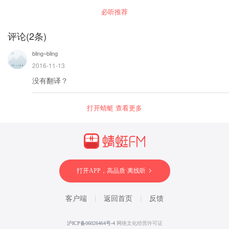
经典的场景，让大家高效的学习英语。 02.打卡纠
必听推荐
音 本栏目同时创建了“每天打卡纠音群”，根据每
天听到的场景进行晨读，每天主播老师免费纠
音。 加入途径：添加老师威信
评论
(
2
条)
【Jimmyhh123】，备注“蜻蜓”即可。
bling~bling
2016-11-13
没有翻译？
打开蜻蜓 查看更多
打开APP，高品质·离线听
客户端
返回首页
反馈
沪ICP备06026464号-4
网络文化经营许可证