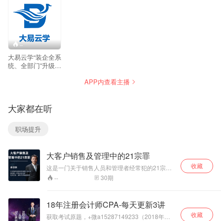
--
大易云学“装企全系
统、全部门”升级学
习
APP内查看主播
大家都在听
职场提升
大客户销售及管理中的21宗罪
收藏
这是一门关于销售人员和管理者经常犯的21宗罪
的浓缩版本课程。 不是普通的销售技巧，不是单
30
期
--
一的某一门课， 而是整合了讲师从事22年培训过
程中关于项目型销售（大客户销售）集中高发的
核心问题及销售人员的普遍错误。
18年注册会计师CPA-每天更新3讲
收藏
获取考试原题，+微a15287149233（2018年课