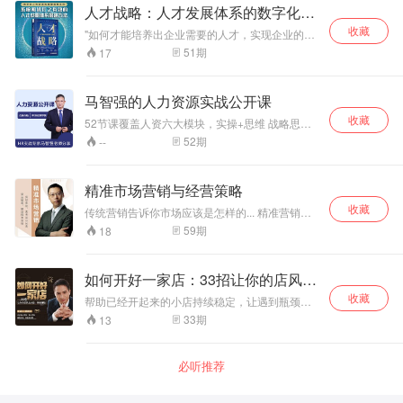
累。
人才战略：人才发展体系的数字化搭
建
收藏
"如何才能培养出企业需要的人才，实现企业的可
持续发展？这是大多数企业管理者要面对的重要
51
期
17
课题。 在企业的运营中，战略起着决定性的作
用。战略是运营的核心，引领着企业的发展，尤
其是业务战略。企业的业务战略从某个层面上来
马智强的人力资源实战公开课
说，决定了企业的核心竞争力，关系到企业的生
收藏
死存亡。具体地说，企业拥有的一切资源，尤其
52节课覆盖人资六大模块，实操+思维 战略思
是企业的核心资源——人才，都必须围绕企业的
维、HRBP、OD组织与人才发展、文化传承、方
52
期
--
业务战略有效地开发、整合和运用，以最大化实
法论、职业发展等全面覆盖 每期一个主题，结合
现资源增值。因此，以开发、整合和运用人力资
HR当下最热话题，给出问题解析与实操解决方案
源为目的的企业人才培养系统，也必须以战略为
学完课程，你将专业精进，会管理、懂业务，定
精准市场营销与经营策略
导向，建立基于企业业务战略的企业人才战略规
战略
划与人才培养体系。 本书作者是从事企业人才培
收藏
传统营销告诉你市场应该是怎样的... 精准营销告
养工作近20年的职业人士，具有丰富的实践经
诉你市场实际是怎样的，以及你该如何行动... 课
59
期
18
验，他总结了近20年的工作经验和成功案例，提
程内容涵盖：新经济新需求、如何做新营销制
炼了一套符合中国企业运营特点的人才培养体
定、当下消费者行为的变化以及购买决策、企业
系，并在近年的实践中取得了良好的应用效果。"
如果做产品定位、受市场追捧的设计遵循了哪些
如何开好一家店：33招让你的店风生
规律、新老产品如何定价、如何利用渠道和平台
水起
收藏
打开市场、新环境下的广告策略是什么、你该如
帮助已经开起来的小店持续稳定，让遇到瓶颈的
何维护与消费者的关系...
小店突破瓶颈，重拾信心和梦想，奔向心中的理
33
期
13
想生活！
必听推荐