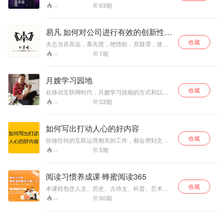
件、讲义和原题） 18年全网最新版！会计师考生
63
期
--
必听！全国注册会计资格考生和有志学习会计的
学员均可报名参加学习。基础特别好的绕道！
易凡 如何对公司进行有效的创新性管
理？
收藏
夫志当存高远，慕先贤，绝情欲，弃疑滞，使庶
几之志，揭然有所存，恻然有所感；忍屈伸，去
1
期
--
细碎，广咨问，除嫌吝，虽有淹留，何损于美
趣，何患于不济。若志不强毅，意不慷慨，徒碌
碌滞于俗，默默束于情，永窜伏于平庸，不免于
月嫂学习园地
下流矣。——晓一
收藏
在移动互联网时代，月嫂学习技能的方式和以往
有更多的选择，如何用好移动互联网为自己的工
53
期
--
作服务，我们将一一分解。如何学习技能，如何
推介自己，如何找客户等等。
如何写出打动人心的好内容
收藏
你做任何的互联运营相关的工作，都会用到文
案，比如：新媒体运营、产品运营、社群运营，
5
期
--
用户运营等等，文案是每一个互联网运营人都必
须要掌握的技能之一，所以本次专栏，我们就聊
聊如何写出打动人心的好内容。
阅读习惯养成课·蜂蜜阅读365
收藏
本课程包含人文、历史、古诗文、科普、艺术五
大主题，共365集音频内容，带孩子们认识100多
90
期
--
位历史名人，了解200多个文史掌故，掌握48首
小学阶段核心古诗词，完成40多万字的阅读积