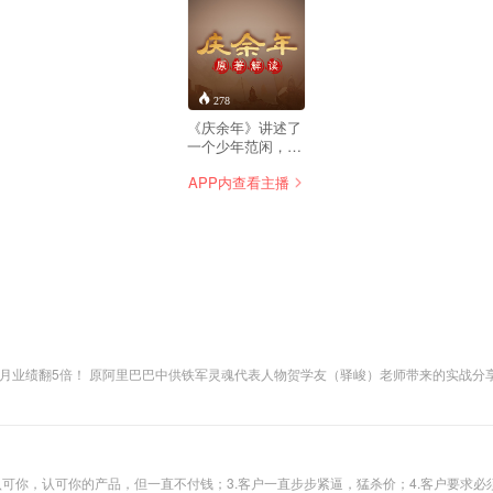
278
《庆余年》讲述了
一个少年范闲，自
海边小城初出茅
APP内查看主播
庐，历经家族种种
考验、锤炼的故事
。 一个现代社会大
学生张庆熟读古典
名著，但他用现代
观念剖析古代文学
史的论文命题不被
教授所认可。为了
让教授成为自己的
导师，张庆通过写
小说的方式阐述自
里巴巴最高销售记录保持者。 手把手教你一个月业绩翻5倍！ 原阿里巴巴中供铁军灵魂代表人物贺学友（驿峻）老师带来的实战
己的观点。在小说
中，身世神秘的少
年范闲，自小生活
在小城澹州，一位
老师的突然造访，
他的生活开始发生
认可你，认可你的产品，但一直不付钱；3.客户一直步步紧逼，猛杀价；4.客户要求