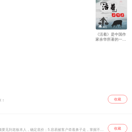
401
《活着》是中国作
家余华所著的一部
感人至深的文学经
典。它讲述了一个
中国农民的一生，
经历了家庭的兴
衰、政治的动荡和
人生的沉浮，最终
领悟到了生命的真
谛。小说深刻地反
映了中国近现代历
史的变迁和人性的
复杂性，同时也探
讨了人类生命的意
收藏
分享！
义和价值。
收藏
必须要见到老板本人，确定底价；5.容易被客户牵着鼻子走，掌握不了