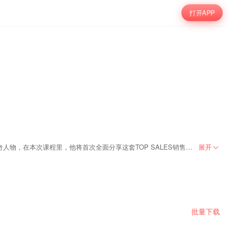
打开APP
中国顶级销售团队——阿里铁军，铁军最高业绩保持者——贺学友，首次公开TOP SALES的销售秘笈，手把手带你业绩5倍增长，他是阿里铁军绝对的传奇人物，在本次课程里，他将首次全面分享这套TOP SALES销售秘籍，大量的实际案例，手把手教会话术细节。
展开
批量下载