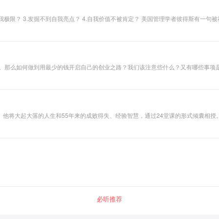
。那么如何做到用最少的钱开启自己的创业之路？我们该注意些什么？又有哪些事项是
典商战分析，初创公司的成功崛起、市场竞争中杀出重围的佼佼者故事，也有大公司由
他将大起大落的人生和55年来的成败得失、经验智慧，通过24堂课的形式倾囊相授
必听推荐