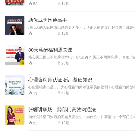
谈单中的主动权；……谈单必杀技，胡超老师教你解除苦恼，轻松成
15
期
52
助你成为沟通高手
现代人的人际网络比过去更为多元，认识人的速度比起过去可说是
可说是比比皆是，处处可见。有的时候，脱口说出一句无心的话，
13
期
--
说：明明有机会成交的客户，因为说错一句话导致丢失了一个大单
的技巧，而触怒了领导或同事…… 如果期望那些因为沟通不良而
技巧，回应对话的技巧，也有审时度势的关键对话和用语，更有一
30天薪酬福利通关课
核心员工提出不加薪就辞职HR怎么劝？ 员工不同意降薪，HR如何
薪酬沟通→日/小时/试用期/计件工资结算→加班费/病假/产假/年
23
期
--
心理咨询师认证培训·基础知识
心能量独家出品，广大心理咨询师考证学员的福利！心理咨询师教材真题解析集主编、心理咨
金牌讲师； 国家二级心理咨询师； 国家心理咨询师培训讲师； 中
62
期
13
省状元； 被学员们称为“考神”。
张骊讲职场：跨部门高效沟通法
为什么跨部门沟通的问题反复发生？为什么一件事情由一个部门主
士充分认知职场沟通的重要性。掌握职场沟通的基本方法和技巧；
12
期
35