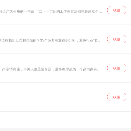
收藏
品牌。" 倘若你埋头工作却不被人认知，你的杰出表现就会被铺天盖地的信息淹没，因此个体价值比什么都重要！ 苏博士将帮助你：1.展现个人特色 2.得到价值肯定 3.升职加薪
收藏
值得我们反思和总结的？35个经典商业案例分析，避免行业“套
盛转衰的转折点独特角度剖析。
收藏
。24堂情商课，事关人生重要命题，最终教你成为一个高情商有魅
收藏