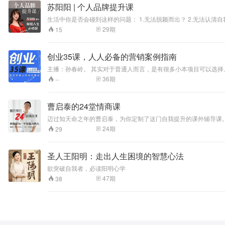
苏阳阳 | 个人品牌提升课
生活中你是否会碰到这样的问题： 1.无法脱颖而出？ 2.无法认清自我极限？ 3.发掘不到自我亮点？ 4.自我价值不被肯定？ 美国管理学者彼得斯有一句被社会广为引用的一句话："二十一世纪的工作生存法则就是建立个人
29
期
15
创业35课，人人必备的营销案例指南
主播：孙春岭。 其实对于普通人而言，是有很多小本项目可以选择
路”。覆盖不同行业、不同业务发展阶段与不同的商业人物，有经
36
期
--
曹启泰的24堂情商课
迈过知天命之年的曹启泰，为你定制了这门自我提升的课外辅导课。
力的人。
24
期
29
圣人王阳明：走出人生困境的智慧心法
欲突破自我者，必读阳明心学
47
期
38