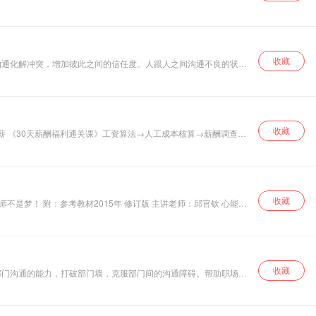
收藏
沟通化解冲突，增加彼此之间的信任度。人跟人之间沟通不良的状况
成仇。 职场上，因为沟通不良所付出的代价真的是繁然待举。比方
；又或许是参加会议的时候，明明自己没有敌意却因为缺乏修饰语言
人都能够弹性收放的沟通技巧。 在关键沟通的内容当中，有聆听的
当成临阵磨枪的应对法宝，让自己表现的得体而不失分。
收藏
扣薪 《30天薪酬福利通关课》工资算法→人工成本核算→薪酬调查→
收藏
：邱官钦 心能量
询师鉴定培训和教研7年； 曾获2009年国家心理咨询师统考河南
收藏
部门沟通的能力，打破部门墙，克服部门间的沟通障碍。帮助职场人
作效率，增进员工之间的凝聚力