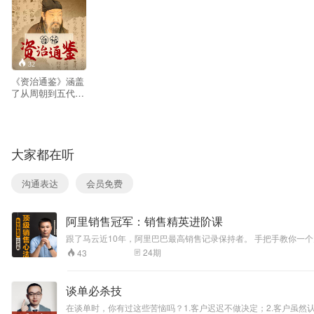
32
《资治通鉴》涵盖
了从周朝到五代十
国这1300多年的历
史。你可能会问，
为什么我们要读这
么一部古老的历史
大家都在听
书呢？ 想象一下，
你正在处理一件无
从下手的事情感到
沟通表达
会员免费
迷茫无助。这时，
你可以从《资治通
鉴》中找到类似情
阿里销售冠军：销售精英进阶课
境。这本书就像是
一本历史的“教科
跟了马云近10年，阿
书”从中学习到许多
24
期
43
的智慧和策略。
谈单必杀技
在谈单时，你有过这些苦恼吗？1.客户迟迟不做决定；2.客户虽然