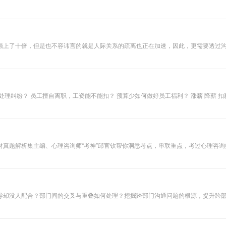
为谈单达人！ 更多就在GZH：中道云学堂
变化~
强上了十倍，但是也不容讳言的就是人际关系的疏离也正在加速，因此，更需要透过
却让人因此怀恨在心，形成了严重的对立。小至冷漠以对，大道有可能剑拔弩张、反目
；或者是总在一些社交场合因为搭不上话哑口无言，让自己在众人面前显得格格不入
产生的困扰或问题未来不会重蹈覆辙，真是应该学习在任何场合，任何时机，面对任何
些是教你在什么场合？面对什么样的人讲什么样的话？您可以随时在不同的情景下，
处理纠纷？ 员工擅自离职，工资能不能扣？ 预算少如何做好员工福利？ 涨薪 降薪 
假工资核算→考勤请假制度等等！
询师“考神”邱官钦帮你洞悉考点，串联重点，考过心理咨询师不是梦！ 附：参考教材2015年 修订版 主讲老师
国心理卫生协会会员； 国家心理咨询师职业资格鉴定教材真题解析集主编； 从事心理咨
导却没人配合？部门间的交叉与重叠如何处理？挖掘跨部门沟通问题的根源，提升跨
有效处理和解决职场沟通中常见的各种问题， 提高跨部门沟通效果，提升企业员工工