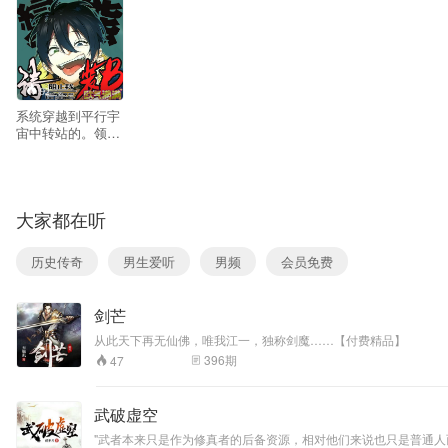
92
系统穿越到平行宇
宙中转站的。领养
魔族身上的贱人男
主。激活了贱人系
统。从此欧子的的
贱人宇宙又添一员
大家都在听
变态。欧子的贱人
宇宙没有垃圾放心
收听。 一个没有颜
历史传奇
男生爱听
男频
会员免费
值满身变态的男
主。得到了一个没
有节操只认识变态
剑芒
的系统。恰巧遇到
了一个只会演绎变
从此天下再无仙佛，唯我江一，独称剑魔……【付费精品】
态的主播。只能说
396
期
47
相得益彰。不喜欢
变态爆笑问的。不
懂得喜剧表演的。
武破虚空
就不要听了。想放
松想欢乐一下的，
"武者本来只是作为修真者的后备资源，相对他们来说也只是普通