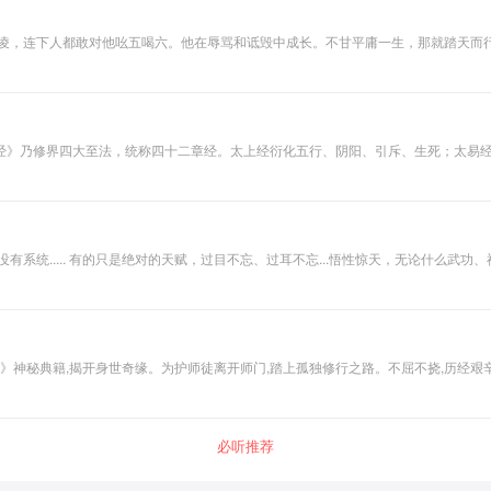
欺凌，连下人都敢对他吆五喝六。他在辱骂和诋毁中成长。不甘平庸一生，那就踏天而
经》乃修界四大至法，统称四十二章经。太上经衍化五行、阴阳、引斥、生死；太易
玄元；气吞天时，行藏山岳，点指豪情断狱血，擒龙弓满月；金鳞难容天苍里，天北
群雄,最后一战亦在无形,究竟他能否彻底解开心结?这一切的谜底终将大白。
必听推荐