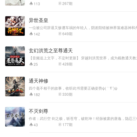
闭眼入坑。
是武者能达到飞升的境界，也是邪魔歪道。 所以战斗就不可避免
267
期
113
异世圣皇
一位被公司辞退又惨遭车祸的年轻人，阴差阳错被神界落难器神和丹神传送到神魔大陆，坎
地球，神挡杀神，魔
649
期
142
玄幻洪荒之至尊通天
【音频追上文字，不定时更新】 穿越到洪荒世界，成为截教通天教
428
期
25
通天神修
四个毫不相干的故事，收听此书需要正确姿势ψ(｀∇´)ψ
330
期
182
不灭剑尊
作者：武行空 剑之极，斩苍穹，破乾坤！经脉被废的唐逸，隐忍三年，三年之后，一鸣惊人！仇人？一概诛杀！ 强敌？全都磨灭！天才？在我面前何人敢称天才，老子一概碾压而过！ 神道永恒，魔道遮天，仙道长生，
剑道不朽.这天地间诸般大道， 老子万道同修！万千大道集于我一
177
期
43