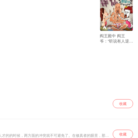
94
阎王殿中 阎王
爷：“听说有人逆天
改命增加阳寿，李
有才本王命你速速
将其捉拿归案。”
李有才一唑牙花
子，嬉皮笑脸的说
到： “老板小的我
最近痔疮犯了大夫
不让我大体力奔
波。您看这事儿
~~~~” “哼！如果
你要是抓不回来，
那你也就别回来
收藏
了。” “判官！给本
王在阳世找个母网
吧，要下蛋的那
种。给我吧李有才
这个小王八蛋安排
收藏
一下子。” “老板我
人才的的时候，两方面的冲突就不可避免了。在修真者的眼里，那怕