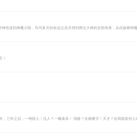
，战斗是惨烈的，不过，武者毕竟还是流传了下来，虽然和修真的还常有摩擦，但是
命救她。 但是，你
先等一下，老娘的
不是那么好糊弄
的……
坷多灾的命运让吴天得到两位大神的全部传承，从此纵横神魔大陆。 一念起，万水千山，思乡之情久久回荡在心间。
挡杀魔，纵然万劫不复也不会放弃。 为了更高的理想，冲破无数束缚，傲然于天地之间！
主！
身，誓要这天地都匍匐在老子脚下！演播：蛐蛐