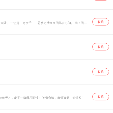
至少已经和平了很久很久"
错啦！！我这就把
屁眼子堵上！走马
上任！！老大您可
千万息怒啊。那点
王八蛋。要的也给
收藏
 为了回到
您老带回来吊汤，
给您尝尝鲜。据我
收藏
收藏
收藏