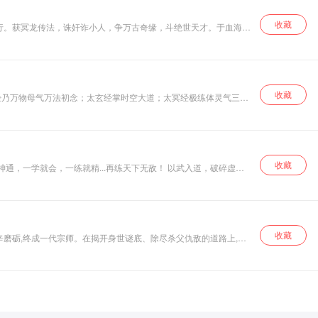
收藏
行。获冥龙传法，诛奸诈小人，争万古奇缘，斗绝世天才。于血海中
收藏
经乃万物母气万法初念；太玄经掌时空大道；太冥经极练体灵气三
望，破壁障。修界至法，上易真经，撕空摘星，唯有玄冥。故事从花
收藏
收藏