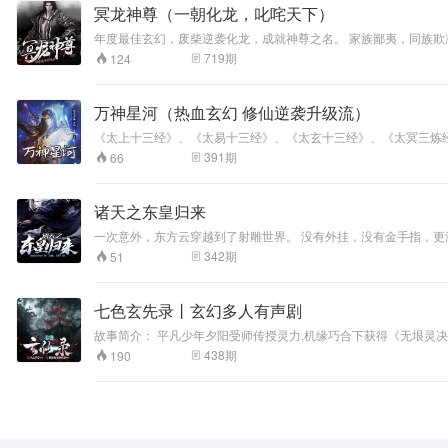
冥龙神尊（一朝化龙，叱咤天下）
年度最佳玄幻，废柴逆袭化龙，成就神尊之名。 家族鄙夷，同族
漫步，在尸骨累累中成就神尊之名。
719
期
124
万神星河（热血玄幻 修仙逆袭升级流）
《太上十三经》、《太易十三经》、《太玄十三经》、《太冥三炼
魄。一枚古朴扳指流落天苍海陆，引发一系列震苍天溃溃，摄赤手
391
期
66
寻风机缘习得《太玄十三经》开始。
诸天之东皇归来
一次意外，东方云穿越到了射雕世界。 没有外挂，没有金手指，更没有系统..... 有的只是绝对的天赋，过目不忘、过耳不忘...悟性惊天，无论什么武功、神通，一学就会，一练就精...再练天下无敌！ 以武入道，破碎虚
空，化身大日普照诸天，铸就东皇传说！
342
期
51
七色玄先录丨玄幻多人有声剧
故事简介： 平凡少年夕阳受师传授灵力,机缘巧合下获得《无垠灵决》神秘典籍,揭开身世奇缘。为护师徒离开师门,踏上孤独修行之路。不屈不挠,历经艰辛磨砺,终成一代宗师。在揭开身世谜底、除尽杀父仇敌的道路上,重
重阻碍接踵而至,惊心动魄剧情一浪高过一浪。当夕阳终成至尊,震慑
438
期
190