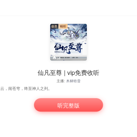
38
仙凡至尊 | vip免费收听
主播:
木林铃音
风云，闹苍穹，终至神人之列。
听完整版