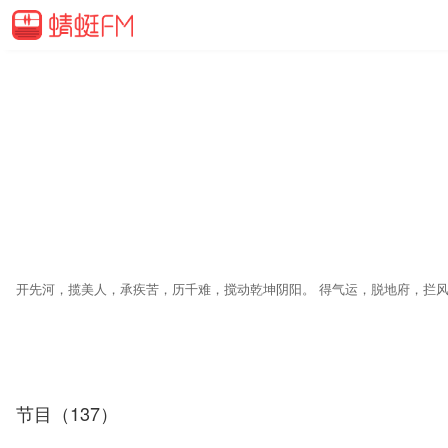
开先河，揽美人，承疾苦，历千难，搅动乾坤阴阳。 得气运，脱地府，拦
节目（137）