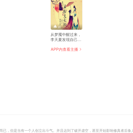
18
从梦魇中醒过来，
李天夏发现自己竟
然穿越了一个古代
APP内查看主播
农妇身上！ 貌丑，
胳膊粗壮，肚子肉
太多，这还是一个
女人吗？ 米缸里最
多的是老鼠屎、娘
家弟弟还是个拖油
瓶…… 最让人头疼
是地形还在偏远山
区，为了镇里的繁
华，为了能吃饱肚
子。 李天夏一边做
生意一边减肥。 勾
引丈夫、养儿子、
斗地主、打贪官、
解散土匪…… 嗯，
不错，帅气的老公
终于在危难时刻舍
人而已，但是当有一个人创立出斗气。并且达到了破开虚空，甚至开始影响修真者后备