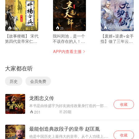
1048
23
43
【故事梗概】 宋代
我叫闵池，是一个
【废婿+逆袭+金手
第四代皇帝宋仁宗
不该存在的人！十
指】做了三年云城
年间，原本降宋的
五岁，母亲让我拜
有名的上门废胥，
APP内查看主播
南唐叛反，占领大
有名的风水师，罗
所有人都以为能将
宋朱察关，北宋败
瞎子为师。出师那
我踩在脚下肆意践
报送上八宝金殿宋
天我看到了罗瞎子
踏。可他们不配知
大家都在听
仁宗面前，狄青推
的坟墓，而这一切
道的是，只要我秦
荐自己的大儿子大
就从那个时候开
宇轩愿意点头，便
太保狄龙出任大
始，我的人生就不
可翻手逆天，覆手
历史
会员免费
帅，包拯大人出面
再属于自己。为了
诛神。请看一位普
反对，认为应该摆
找寻真相，我一次
通的修仙少年，从
下擂台，向天下寻
次经历了常人十死
平凡到天才，从默
龙图忠义传
找有才之人出任。
无生的境地。神秘
默无闻到三界至
狄龙前往擂台途中
的昆仑山，失传已
尊，踩遍天下高
收藏
本书是由徐盛宇为好友姚传政量身打造的一部评
过杨家，大闹天波
久的秘术，放有太
手，虐尽宇内神魔
书，而故事情节又独立成章。本书结构紧凑、剧
20
期
201
杨府，打倒上下马
师椅的封门村……
的崛起历程。
情跌宕起伏，精彩纷呈，听众即能享受到当年的
牌坊，怒打杨家总
感觉，又能听到新的故事。
管，得罪杨家。杨
最能创造典故段子的皇帝 赵匡胤
金花， 杨排风前往
收藏
校军场比武，由包
他是中国历史上最伟大的皇帝。从个人功绩上,他