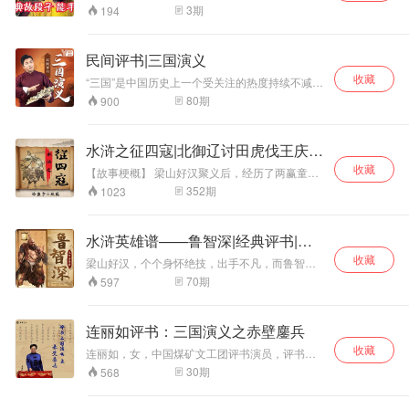
大人范大人作保打
结束了五代十国的残暴战乱,开创了一个稳定繁荣
3
期
194
的盛世。尤其是经济的发达程度,民众的生活水平
败狄青，夺得帅
和自由度,宋代是古中国最高的。就是这样一个皇
印，欲夺印而走，
帝，政治生命只有28年，但是他却创造出了一个
被狄青追赶，途遇
民间评书|三国演义
又一个的典故段子，有的脍炙人口，有的成为千
狄青二公子狄昭，
收藏
古之谜……
“三国”是中国历史上一个受关注的热度持续不减的
狄祥，杨金华枪挑
时代，历代或诗词予以歌咏，或戏曲、小说演绎
狄昭，后遭遇杨牌
80
期
900
爱憎，或民间口耳广为传颂。这一时期在国人的
风棒打狄祥，二人
心目中遂成为江山如画，引无数英雄竞逐的史
皆死，狄杨两家结
诗。 读《三国演义》之法，重点在于读懂其中错
怨。后几经发展，
水浒之征四寇|北御辽讨田虎伐王庆征
综复杂的交际网，他们之间或竞争或分合，或争
穆桂英自领大元
方腊
收藏
权或夺利，共同演绎了历史的进程、岁月的变
【故事梗概】 梁山好汉聚义后，经历了两赢童贯
帅，杨文广自领前
迁、人事的更替。凡刀光剑影之下，皆是人性的
三败高俅，终于被宋徽宗招安。然而受到朝延内
352
期
1023
锋前往朱察关。后
剪影。 冰泪_深瞳将这些刀光剑影下的世事人
部四奸排齐，宋江等人依旧无法立足朝野。此时
杨文广被擒，穆桂
心，用轻松幽默的方式，结合现代元素给您演义
大辽倾国之兵又从北方杀来，势如破竹准备直捣
英救子心切不幸染
一段别出生面的三国新演义故事。
京都。宋江临危受命，率本部梁山好汉北上御
水浒英雄谱——鲁智深|经典评书|四
病。狄青自领二路
辽，杀得辽军大败，收复失地，辽帝献来降书顺
元帅，前往朱察
大名著
收藏
表。梁山军马凯旋而归，洽逢河北田虎起义军来
梁山好汉，个个身怀绝技，出手不凡，而鲁智深
关，与杨家作对，
犯，与梁山军马遭遇。经过一番较量，终将田虎
是《水浒传》着力塑造的嫉恶如仇、爱抱打不平
70
期
597
后又盗反南唐。后
擒拿。又遇淮西王庆犯上造反，徽宗急调宋江等
的英雄人物，如果没有鲁智深，《水浒传》的魅
文广之弟杨文举，
好汉迎敌，二强相遇一场厮杀，最终王庆被李俊
力会减去许多。 鲁智深为人仗义，性格洒脱，有
其子杨怀玉等投效
所擒。宋江班师回京正赶方腊叛军北上，宋江讨
勇有谋，位低不卑。鲁提辖，提辖只是一个低级
连丽如评书：三国演义之赤壁鏖兵
两军，“五虎将”震
旨征寇，一场血战荡气回肠，梁山好汉十之亡
武官，却当得相当有尊严，上司赏识，同事尊
京虎呼延云飞、玉
七，终于剿灭方腊。 【作者简介】 徐盛宇，曾用
收藏
重，他活得有脸面，在社会上混得开，并且，他
连丽如，女，中国煤矿文工团评书演员，评书表
网名：含泪的微笑、70后80初等，爱好型写手。
面虎杨怀玉、都兴
也是水浒里面唯一一个懂得尊重女性的人物。 本
演艺术家，国家一级演员。 78岁高龄的连丽如先
30
期
568
其本人喜欢篮球、漫画、流行老歌。五岁开始听
虎孟通江、卧虎焦
专辑精讲水浒传中的鲁智深，讲述花和尚的侠肝
生以独特视角 集南北评书评话的众家优长 使这部
书，记忆力惊人。喜欢编写各种风格新作品，并
通海、金毛虎高英
义胆，见义勇为，细说人性的险恶与复杂，江湖
连派“三国演义”成为当代评书的扛鼎之作 本专辑
找适合风格的播讲者录制。其筹划的有声评书版
从来不是打打杀杀，更多的是人情世故。故事百