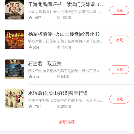
一起出征，终于战
是年过古稀的评书名家连丽如，现场评说《三国
于海龙民间评书：续津门英雄谱（津
块有武侠书场、名家续作、名著新书，有声动
般曲折，震撼人心，让你听懂江湖快意恩仇的同
胜南唐。 【作者/
演义》之赤壁鏖兵。
漫，恢复经典和原创书馆。编著的代表作有：
时，也能品出世道人情，收获人生大智慧。
门混混）
收藏
演播简介】 裴冠
很多人说起混社会，也都会想到香港的黑帮，不
《童林后传之六下江南》《再续龙虎风云会》
红，女，国家级非
过或许大家不知道的是，其实内地曾经也有非常
100
期
1057
《龙虎风云会前传》《新小小五义》《三侠剑后
物质文化遗产项目
著名的、类似古惑仔这样的民众，不过却是兴盛
传》三部曲、《孙零负传奇》、《水浒之征四
鞍山评书的代表性
在晚清之际。当时的黑社会性质组织以北平老炮
寇》、《南北通记》、《西游后传》等，并参与
儿和天津混混儿最为彪悍，都是一些不服官府管
传承人；多次获得
策划改编《水浒后传》、《说岳后传》、《永庆
杨家将前传--火山王传奇|经典评书
教的狠角色。 本专辑以晚清末期天津有名的“大
包括中国曲艺牡丹
升平》、《童林传2部聚英山》、《残唐》、《封
收藏
耍”李金鳌和王金波等人为故事主线，重现津门传
奖新人奖等国家级
明朝时期，已经有了关于杨家将的小说《杨家将
神榜》、《石游记》、《五代十家将》、《聊
奇往事。故事结尾，随着故事的两大主人公——
演义》和《杨家府演义》，又随着后世的 传颂，
大奖；2006年，考
斋》、《月唐》《薛雷传》等作品。 【主播简
120
期
534
李金鳌大隐于市；王金波出仕为官，“混会儿”们的
杨家将的故事越来越多，有着一套杨家将九代英
入辽宁科技大学艺
介】 陈洁，1963年在营口少年之家跟袁阔成先生
夕晖才逐渐在历史烟尘中淡去。 《津门英雄谱》
雄传说。在这么多代人物中，各有 各的传奇故
术学院，攻读曲艺
学评书。1977年被郝派西河大鼓传人雷秉安老先
又名《混会儿论》，是民国时期的评书艺人的得
事，但是要说最传奇的人物，还是杨家第一代的
表演专业，主攻评
生收为关门弟子。1978年任吉林省梨树县曲协主
石连君：取五关
意之作。于海龙老师把当时天津独有的特色-混混
火山王杨衮。虽然知道杨衮的 人远远没有知道杨
席。曾受邀在中央人民广播电台、四平电台、营
书。跟随著名评书
儿给讲述地惟妙惟肖，让你仿佛身处天津茶馆之
收藏
继业、七郎八虎的人多，但他的故事才是最精彩
隋文帝的弟弟杨林为隋王朝的统一做出了巨大贡
口人民广播电台主持录制评书。九十年代在中央
表演艺术家田连元
中，细品一杯好茶，站在萧飒的市井街巷，睥睨
的，杨家的绝艺，杨家 的家风都是由他所传。
献，他武功高强，勇敢保国，及时在隋朝将要灭
电视台和辽宁台电视台做受邀解说。2005年任营
先生学习，深得真
94
期
374
形形色色小人物的惨淡人生，感受到人间冷暖、
亡时他依然做最后一搏，被称为隋朝第八条好
口站前区曲协主席。2009年任营口评书学会常务
传。拜在评书名家
人性善恶。
汉，也被后人所记住。
副会长。现为中国曲协会员。与徐盛宇先生合作
石连君先生门下；
新作品有袍带书《水浒之征四寇》、活口评书
留校任教至今，发
水浒后传|梁山好汉|替天行道
《百年武林》、短篇评书《隋唐传说》等作品。
表了多篇高水平论
收藏
本书主要写梁山英雄中尚存的李俊、燕青等三十
文，参与完成中国
二位英雄再度起义，由反抗贪官污吏，转为反抗
200
期
1781
文联及社科联重点
入侵的金兵，惩治祸国通敌的奸臣、叛将，最后
项目《国家级非物
到海外创立基业的故事。《水浒后传》在《水浒
质文化遗产单田芳
传》的基础上，描绘梁山旧日英雄招安后的经
必听推荐
的口述史研究》；
历，众好汉受压迫奋起反抗的故事具有“侠义精
和田连元先生共同
神”内涵，但由于作者创作目的主要是表达家仇国
录制视频课《中国
恨，对于纯粹的“侠义精神”和武侠江湖落墨甚少，