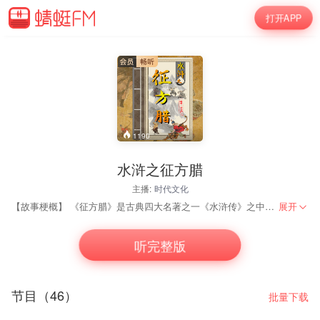
打开APP
1190
水浒之征方腊
主播:
时代文化
【故事梗概】 《征方腊》是古典四大名著之一《水浒传》之中的一个章节。由徐盛宇先生提案策划，由万法归一先生执笔整理，改编，并演绎播讲。书中讲诉以宋江为首的梁山好汉一百零八人收到朝廷的招安后，南征方腊。一路死战，双方各有死伤，最后梁山军马惨胜结束。好汉们得胜回朝后，又各有一番不同的结局。预知详情，请听时代文化出品的中篇评书《水浒之征方腊》。 【作者/主播简介】 万法归一 原名陈胜春，男，评书爱好者。 河北沧州盐山县人。 自幼酷爱曲艺评书艺术。 深受袁阔成，单田芳，金文声等老一辈艺术家的影响。 经常自己尝试说评书。 没有成就，只图一乐。 知我者谓之师， 不知我者谓之贼。 天地虽宽，有容乃大。 欢迎各位朋友老师包容指正。
展开
听完整版
节目（46）
批量下载