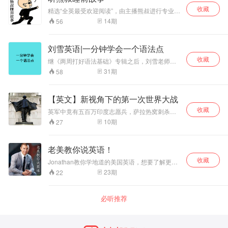
盟军光复，因此该作首次出版并非是在作者的故
收藏
乡，而是由美国出版商雷纳&希契克在1943年4月
精选“全英最受欢迎阅读”，由主播熊叔进行专业演
于纽约出版。自《小王子》问世以来，其已被广
绎，伴你入睡！微信搜索“启蒙英语”，更可以和主
14
期
56
泛改编为广播剧、舞台剧、电影、电视剧和芭蕾
播熊叔每日一约，睡前双语伴读！
舞剧、音乐剧等衍生作品。它也被认为是全世界
最畅销的书籍之一，迄今已售出两亿册，有250
刘雪英语|一分钟学会一个语法点
多种语言版本
收藏
继《两周打好语法基础》专辑之后，刘雪老师将
重磅推出《一分钟学会一个语法点》专辑。可以
31
期
58
让学生根据自己对语法的掌握程度，自主选择学
习进度，自我制定学习计划，对英语语法点进行
查缺补漏。 适合人群：初中生、高中生、大学
【英文】新视角下的第一次世界大战
生、准备考研、准备出国留学学生（雅思、托
收藏
福、SAT、SSAT、GRE等）
英军中竟有五百万印度志愿兵，萨拉热窝刺杀的
真相原来被一张照片所误导——风起云涌的一
10
期
27
战，多得是你不知道的事。
老美教你说英语！
收藏
Jonathan教你学地道的美国英语，想要了解更多
敬请关注 “斑马英语” 。
23
期
22
必听推荐