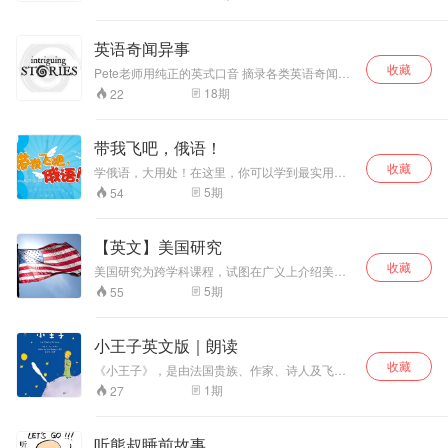
英语奇闻异事
收藏
Pete老师用纯正的英式口音 摘录各类英语奇闻异
事 翻译、录制 帮你在拓宽视野的同时 锻炼自己
18
期
22
的听力 潜移默化纠正发音 喜欢就关注我吧！
带我飞吧，俄语！
收藏
学俄语，大用处！在这里，你可以学到最实用的
俄语， 从此你Hold住各种场合、踏上学霸之路so
5
期
54
easy！换种姿势学俄语，越学越开心！快带我飞
吧！
【英文】美国研究
收藏
美国研究为跨学科课程，试图在广义上介绍美国
文化和社会的各种复杂性。本课程建立在历史体
5
期
55
系、文学艺术、种族民族的基础上，分析和解读
美国的过去和现在，创新而综合性地分析美国。
小王子英文版｜朗读
收藏
《小王子》，是由法国贵族、作家、诗人及飞行
员安托万·德·圣埃克絮佩里创作的一部中篇小说。
1
期
27
我想朗读它带给你优质的英语体验～ 由于该作写
成时正值第二次世界大战，圣埃克絮佩里的作品
被维希政权列入禁书列表中，法国此时也尚未被
听熊叔睡前故事