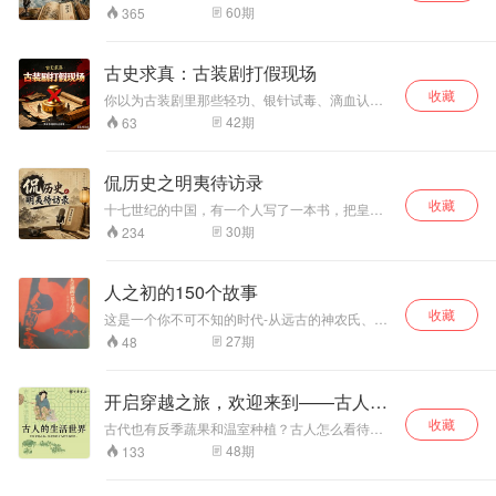
则。但讽刺的是，一个一辈子讲"制度比人可靠"的
看，它是一本地理著作，记载了全国一千二百五
60
期
365
思想家，自己的著作却因为没有制度化的传抄体
十二条河流的来龙去脉。但翻开细读，你会发现
系而散佚——四十二篇只剩七篇。两千三百年
里面装的远不止河流——战争、城池、神话、移
后，他的问题我们还没来得及回答。
民、水利、文学、帝王将相、地方传说，全顺着
古史求真：古装剧打假现场
水流串在了一起。这套节目就是要跟着郦道元的
收藏
脚步，一条河一条河地走，把那些被河水浸泡了
你以为古装剧里那些轻功、银针试毒、滴血认亲
两千年的故事重新捞出来。说到底，这不是一个
都是真的？其实，我们对古代的理解，可能全被
42
期
63
讲"哪条河流到哪儿"的节目，而是一个讲"中国文
影视剧带偏了。这个专辑，就是要用真实史料和
明为什么总是沿着水流展开"的节目。从黄河到长
反常识结论，逐个戳破古装剧灌输的人体医学误
江，从关中到江南，从大禹治水到隋炀帝开运
区、社会观念偏见、朝堂制度谣言和江湖行业传
侃历史之明夷待访录
河，你会发现，中国的历史，换个角度看，就是
说。从武侠神功到宫斗权谋，从重男轻女到丐帮
一部人和水谈判的历史。
收藏
真相，我们带你重新认识一个比电视剧更精彩、
十七世纪的中国，有一个人写了一本书，把皇帝
更颠覆认知的古代世界。准备好了吗？咱们一
骂得体无完肤。他说"为天下之大害者，君而已
30
期
234
起，把那些被神化的历史，打回原形。
矣"——独裁的君主是天下最大的祸害。比卢梭的
《社会契约论》早了将近一百年。这个人的父亲
被太监害死，十九岁的他怀揣铁锥进京，在公堂
人之初的150个故事
上亲手刺死仇人。明亡之后，他扛起枪组织义军
收藏
在四明山打了几年游击。复国无望，他回到家
这是一个你不可不知的时代-从远古的神农氏、伏
乡，用一支笔造了一座"理想国"——有宰相制衡皇
羲氏、炎帝、黄帝，到夏、商、春秋战国，
27
期
48
帝，有学校监督政府，有地方分权制衡中央。书
写完了，被清朝禁了两百年。但到了清末，革命
党把它当成秘密武器到处传抄，梁启超说这是他
开启穿越之旅，欢迎来到——古人的
政治运动的起点。他等了两百多年，终于等到了
读者。这个人叫黄宗羲，这本书叫《明夷待访
生活世界
收藏
古代也有反季蔬果和温室种植？古人怎么看待自
录》。这个系列，就是关于他的一生，他的思
己的肚子和身材？身上痒了怎么挠？近视了怎么
48
期
133
想，和他那个直到今天我们还在追问的问题——
办？古人怎么养宠物？如何度过酷暑？如何午
权力到底该怎么管？
睡？…… 本音频涉及古人日常生活的方方面面，