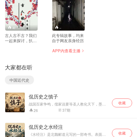
40
--
古人古不古？我们
此专辑故事，均来
一起来探讨，扒一
自于网友亲身经历
扒不同时空下的那
APP内查看主播
些 ”轶事“。与书本
里的人物过过招。
大家都在听
中国近代史
侃历史之慎子
收藏
战国百家争鸣，儒家说要等圣人教化天下，墨家
说要等贤者兼爱天下，道家说要等真人顺应天
37
期
26
道。只有一个人站出来了，说：别等了。圣人一
百年才出一个，剩下九十九年怎么办？凑合着过
吗？这个人叫慎到，赵国人，稷下学宫的顶尖学
侃历史之水经注
者。他提出了一套冷峻到近乎冷酷的逻辑：国家
收藏
不能把安全寄托在某个天才身上，得靠制度和规
《水经注》是北魏郦道元写的一部奇书。表面