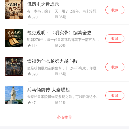
举凡衣、食、住、行、玩、用，作者均作了全方
侃历史之近思录
位的扫描和呈现。但更重要的是作者对其中细节
收藏
和引发现代人普遍兴趣话题的挖掘，使得历史变
有一本书，编了十天，用了七百年。南宋淳熙二
得活色生香起来。
年，两个中年男人在福建深山里闭关十日，从四
36
期
578
个北宋哲学家的著作中挑了六百二十二条语录，
编成一本小册子。他们大概做梦也没想到，这本
在山沟里编出来的私人读书笔记，后来成了元明
笔吏观明：〈明实录〉编纂全史
清三朝科举考试的标答库，统治了中国人思想七
收藏
百年。这本书叫《近思录》。这档节目不是来讲
明朝276年，每一代皇帝死后都留下一部官方修
哲学课的，是来讲这本书背后的六个男人——周
史——《明实录》。然而，这些看似枯燥的编年
50
期
114
敦颐、程颢、程颐、张载、朱熹、吕祖谦。他们
体档案，背后却藏着无数篡改、隐瞒与权力博
所有人在活着的时候都不得志，死后却集体封
弈。为什么朱元璋的实录被多次重写？建文皇帝
神。他们的故事，比他们的理论精彩一百倍。
为何在史书中‘消失’？张居正改革在实录中又是如
崇祯为什么越努力越心酸
何被妖魔化的？本专辑将逐段拆解《明实录》的
收藏
文本与编纂过程，带你从官修史书的字缝里，读
他是明朝最勤奋的皇帝，十七年不怠政，却眼睁
出真正的明朝历史。每一集都围绕一个核心谜
睁看着帝国崩塌。他杀了魏忠贤，却养出了更失
16
期
396
题，结合最新研究，还原实录背后的人性、制度
控的文官党争；他节衣缩食，国库却穷得发不出
与利益冲突，让你的历史认知彻底升级。
军饷；他一次次下罪己诏，李自成的马蹄声却越
来越近。煤山上的那棵歪脖子树，成了他最后的
兵马俑前传-大秦崛起
归宿。这不是一个昏君败家的老套故事，而是一
收藏
个想救国的皇帝，如何被积重难返的制度、撕裂
去秦始皇帝陵博物院参观之前，可以听听这个专
的朝堂和一连串天灾人祸逼入绝境的过程。本专
辑，提前熟悉历史背景，大秦能统一天下实非一
11
期
47
辑将追问：当一个人拼尽全力却只能加速灭亡
人之功，始皇帝固然雄才大略，却也是恰逢其
时，到底是人错了，还是江山早已无药可救？
会，有祖辈留给他的基础，才能实现不世之功，
总之缺一不可。兵马俑前传大秦崛起全11集，即
必听推荐
将发布的秦始皇陵兵马俑专辑全20集，两个专辑
共包括31集声音，听完或许你会更了解我们的来
处，也更明白明天要去往何方！喜欢主播的小耳