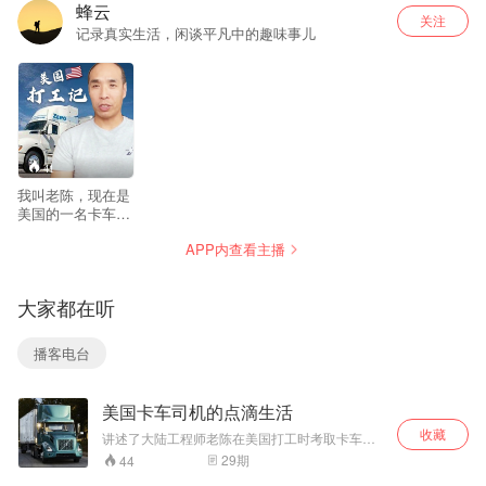
蜂云
关注
记录真实生活，闲谈平凡中的趣味事儿
41
我叫老陈，现在是
美国的一名卡车司
机。我由国内来到
APP内查看主播
美国，从最底层的
打工开始，分享一
下我在美国的所见
大家都在听
所闻，还有经历的
有意思的事，当做
自己的人生记录
播客电台
吧。谢谢大家关
注！
美国卡车司机的点滴生活
收藏
讲述了大陆工程师老陈在美国打工时考取卡车驾
照以及在开卡车的途中遇到的各种经历。欢迎大
29
期
44
家收听。喜欢主播的可以评论➕关注➕转发。谢谢