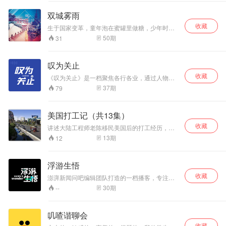
大家
双城雾雨
收藏
生于国家变革，童年泡在蜜罐里做糖，少年时困
在鸟笼里填鸭，青年时满怀抱负想看世界却好似
50
期
31
上了战场，终于到了壮年，生活却变了模样。时
间是静止的，而流逝的是我们！
叹为关止
收藏
《叹为关止》是一档聚焦各行各业，通过人物故
事探索千百种人生轨迹的社会生活类访谈播客。
37
期
79
每周二、周四各更新一期，每一期邀请一位行业
人士，畅聊关于工作，关于生活，关于行业发展
相关问题。以幽默、鬼马又接地气的表达方式呈
美国打工记（共13集）
现，分分钟爆梗。 “让态度漫游，让观点碰撞，叹
收藏
为关止，聊点新鲜的！”
讲述大陆工程师老陈移民美国后的打工经历，酸
甜苦辣样样尝过，体会不一样的人生。欢迎收听
13
期
12
《美国打工记》喜欢主播可以点击转发、收藏、
关注。谢谢！
浮游生悟
收藏
澎湃新闻问吧编辑团队打造的一档播客，专注文
化研究与社会观察。 在这里，我们以对谈的形
30
期
--
式，进行深度知识分享。我们相信生命的旅程宛
如一场浮游，在随性步调中捕捉微小的思想火
花，挖掘下去都可能发现一个小天地。
叽喳谐聊会
收藏