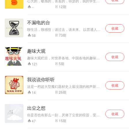
心大的，敏感的，害羞的，得瑟的，我的学生性
格百花盛开，各种想法异想天开，有时候还想装
12
期
--
大人？不过在我面前还太嫩了，哼哼。 看老夫怎
么给你们好好上一课，不过好像有时候反而被上
课了？ 谁说的？ 老师你学着点吧！
不漏电的台
收藏
聊生活，聊感悟；谈过去，谈未来。 以普通人的
视角看大千世界； 从平凡人的日常讲苦辣酸甜。
73
期
58
同名微博@不漏电的台BlowRadio
趣味大观
收藏
趣味大观栏目，对世界各地、中国各地的趣味历
史地理、典故、名人、历史、军事等方面的进行
5
期
121
解读，满足听众的好奇心和求知欲！
我说说你听听
收藏
这是一档超大型魔幻题材史上最没溜的相声新闻
脱口秀节目，将你所见、所闻、所想的一切作为
26
期
14
话题，轻松幽默有内涵，逼格高端能催眠，是居
家旅行必备节目！
出尘之想
收藏
你是否也有那么一刻，厌倦了尘世的喧嚣，受够
了世俗的霓虹。只想关上房门以月光为伴、夜色
15
期
47
为床？ 那不妨卸下烦愁，与我们一起“出尘之
想”，短暂的逃离生活的一地鸡毛，找寻那疲惫不