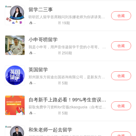
考场就脑袋空空…… 这是因为缺乏对课本和题型
的整体把握，本专辑一共分为理论、练习、点评
留学二三事
三部分，资深讲师教你把握课本特色和讲课方
收藏
法，实时点评示范帮你快速发现资深试讲的问
听听匠人留学首席顾问刘东娜老师为你讲讲美国
题，手把手教你讲一堂出彩的课~ 关注“一起考教
的二三事
19
期
--
师”微信公众号，回复“1717”还可领取结构化高频
真题资料。
小申哥唠留学
收藏
我是小申哥，用声音传递留学干货的小哥哥。 我
的专栏《小申哥叨留学》，每周一、三、五晚上
250
期
--
10点会准时和你见面。 喜欢我的就给我打电话！
打电话！
英国留学
收藏
郑州新东方前途出国咨询有限公司，是新东方旗
下专属从事出国留学服务的专职机构 。业务范围
5
期
--
涵盖考试指导、留学规划、背景提升、学校申
请、奖学金申请、后期指导、签证服务等方面，
让学生轻松 享受留学“一站式”服务。特别提供美
自考新手上路必看！99%考生曾误入
国留学，英国留学，澳洲留学，加拿大留学，欧
歧途
收藏
洲留学，亚洲留学等专业的国际教育服务，立志
获取免费学习资料for官薇zikaoguola（自考过啦
帮助每一位梦想出国的学生实现梦想，圆梦海
全拼）
5
期
--
外。 官方咨询电话 0371-88886987
和朱老师一起去留学
收藏