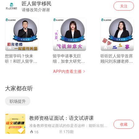
匠人留学移民
关注
请修改简介谢谢
--
--
--
想留学吗？快来
留学申请事无巨
听听匠人留学首席
听！和匠人留学首
细，加拿大研究生
顾问刘东娜老师为
席顾问朱国相老师
课程申请更是一件
你讲讲美国的二三
APP内查看主播
一起留学美国
需要长期规划的事
事
情。申请时间、申
请条件、申请类
大家都在听
型，包括研究生学
位的类型，都是需
要提前了解和熟悉
职场提升
的事情。
教师资格证面试：语文试讲课
收藏
准备教师资格证面试的你是否这样：能听出别人
试讲课的亮点和不足，自己一上场就大脑空白、
170
期
16
口不择言；模拟练习的时候条理清晰，一进面试