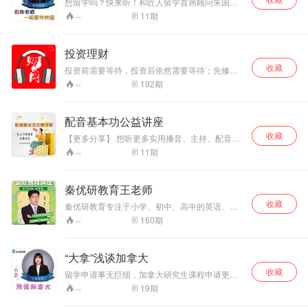
想留学吗？快来听！和匠人留学首席顾问朱国相
老师一起留学美国
11
期
--
投资理财
收藏
投资前需要等待，投资后依然需要等待；先修你
的术、再修道，用通俗易懂的语言让你懂投资理
192
期
--
财！
配音基本功公益讲座
收藏
【更多分享】 想听更多实用播音、主持、配音专
业干货知识可搜索关注公众号“梦涛之声语言艺术”
11
期
--
【课程简介】 本讲座中，我们老师将10年配音生
涯的专业积累倾囊相授，帮你了解自我声音的可
塑性，帮你提升自己声音的魅力值，为你的声音
秦优研教育王老师
挖掘商业价值创造最大可能。课程精粹凝炼，不
收藏
故弄玄虚，不刻意晦涩，单刀直入，快捷高效掌
秦优研教育专注于小学、初中、高中的英语、数
握关键知识点。 【适合谁听】 配音、主持、朗
学、语文等科目的补习、培优与拔高。本校成立
160
期
--
诵、演讲爱好者，以及直播主播、电台播音、婚
于2014年6月，至今已有10多年办学经验。优研
礼司仪、培训讲师、在职教师、电话客服等声音
教育聚集了一支功底深厚、经验丰富的师资队
工作者和声音控。无论你是想成为优秀的主播、
伍，专注于小、初、高考试教学，平均教龄6年，
“大拿”浅谈加拿大
主持人、配音师或者其他声音职业，这门课都会
均为优研教育全职教师，办学10多年来，历届学
给你专业的助力。 【课程模块】 本讲座分别从用
收藏
子均根据知识基础进行分层教学、因材施教，培
留学申请事无巨细，加拿大研究生课程申请更是
声习惯、发声方法、方言克服、吐字归音、声音
养了大批学子考入理想学校。我们的教学质量和
一件需要长期规划的事情。申请时间、申请条
19
期
--
共鸣、气息技巧、情感表达、平时练习等几个模
教学成果得到学生、家长一致认可。
件、申请类型，包括研究生学位的类型，都是需
块进行精细讲解：
要提前了解和熟悉的事情。