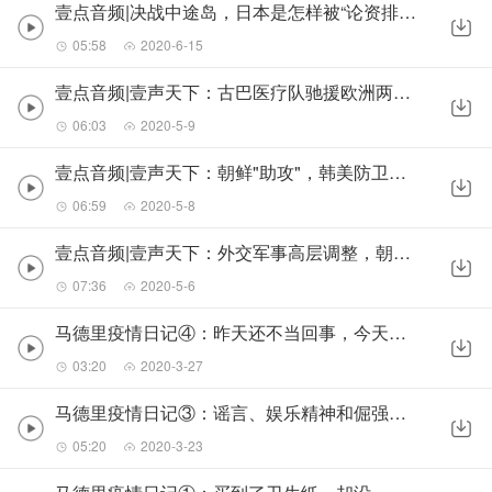
壹点音频|决战中途岛，日本是怎样被“论资排辈”害惨的
05:58
2020-6-15
壹点音频|壹声天下：古巴医疗队驰援欧洲两国，美国又“酸了”
06:03
2020-5-9
壹点音频|壹声天下：朝鲜"助攻"，韩美防卫费分担谈判有谱了？
06:59
2020-5-8
壹点音频|壹声天下：外交军事高层调整，朝鲜正重拾对美强硬路线
07:36
2020-5-6
马德里疫情日记④：昨天还不当回事，今天画风全变了
03:20
2020-3-27
马德里疫情日记③：谣言、娱乐精神和倔强无知的逆反
05:20
2020-3-23