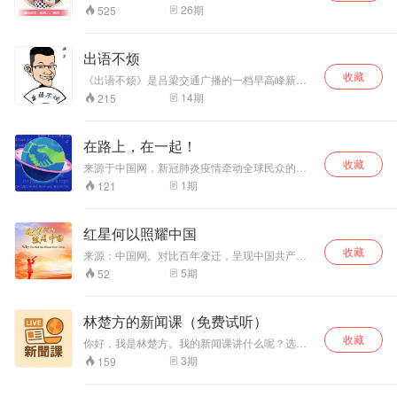
式，通俗易懂的向网友朋友们介绍最新的社会热
26
期
525
点、南京的风土人情、美食、美 景、南京典故以
及南京话的说法等。语言轻松幽默，给网友不一
样的听觉感受。
出语不烦
收藏
《出语不烦》是吕梁交通广播的一档早高峰新闻
话题脱口秀节目。振宇，山西十佳栏目主持人，
14
期
215
全省广播主持类一等奖获得者，“吕梁百佳新闻工
作者”，《出语不烦》制作人兼主持人。
在路上，在一起！
收藏
来源于中国网，新冠肺炎疫情牵动全球民众的
心。面对挑战，包括多位格莱美奖得主在内的50
1
期
121
位“国乐复兴计划”全球合作音乐人共同创作了一首
中国歌曲，用音乐为武汉、为中国加油鼓劲。歌
曲由中唱集团、十三月文化、中国网、澎湃新闻
红星何以照耀中国
出品。
收藏
来源：中国网。对比百年变迁，呈现中国共产党
成立100年来的辉煌历程。
5
期
52
林楚方的新闻课（免费试听）
收藏
你好，我是林楚方。我的新闻课讲什么呢？选题
有什么标准呢？会收获什么？ 首先，不错过重要
3
期
159
新闻。 其次，对抗碎片信息。 第三，帮你习惯深
阅读。 第四，提升视野。 第五，学会提问。 第