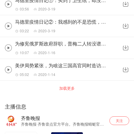
马德里疫情日记①：买到了卫生纸，却没抢到大米
03:56
2020-3-19
马德里疫情日记②：我感到的不是恐慌，而是寂寥
03:22
2020-3-19
为修宪俄罗斯政府辞职，普梅二人转没谱了？
10:07
2020-1-16
美伊局势紧张，为啥这三国高官同时造访伊朗
05:02
2020-1-14
加载更多
主播信息
齐鲁晚报
关注
齐鲁晚报·齐鲁壹点官方平台。齐鲁晚报蜻蜓官方
账号。