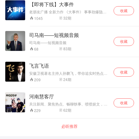
六，学会甄别信息，什么是假？什么是危险？什
【即将下线】大事件
么是安全？ 第七，做代际沟通的桥梁，就是餐
收藏
桌、上学路上，孩子和家长随时可以讨论和彼此
老朋友广播 全新力作 《大事件》 事事劲爆隐秘
倾听。 第八，让你的表达更自信。 这八条是我做
件件扣人心弦 微信：minihudong 杭州电台老朋
32
期
1045
新闻课两年多来，和家长同学共同总结出来的。
友广播合作联系0571-89833222 橙讯电台 蜻蜓
FM频道网络独家播出 版权联络：0571-
81506088
司马南——短视频音频
收藏
司马南——短视频音频
83
期
68
飞言飞语
收藏
安徽卫视著名主持人孙鹏飞，带你追实时热点，
品社会百态
24
期
209
河南慧客厅
收藏
关注新闻、聚焦热点、畅聊轶事、喷喷娱文，河
南新闻广播FM95.5《与你同行》，用最初的心，
62
期
229
陪你走最远的路。每天17:15-18:30直播，搜
索“河南新闻广播”，晚高峰，一起聊聊吧~
必听推荐