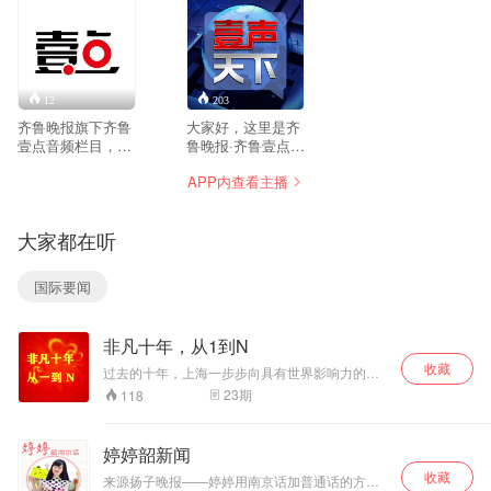
12
203
齐鲁晚报旗下齐鲁
大家好，这里是齐
壹点音频栏目，主
鲁晚报·齐鲁壹点音
打新闻热点、热门
频栏目《壹声天
APP内查看主播
资讯
下》，陪您听世
界。
大家都在听
国际要闻
非凡十年，从1到N
收藏
过去的十年，上海一步步向具有世界影响力的社
会主义现代化国际大都市迈进。为迎接党的二十
23
期
118
大胜利召开，上海广播推出《非凡十年》系列主
题报道，展现本市民心工程的进展和成果，细数
城市从无到有的美好变迁发展故事。（来源：
婷婷韶新闻
990早新闻）
收藏
来源扬子晚报——婷婷用南京话加普通话的方