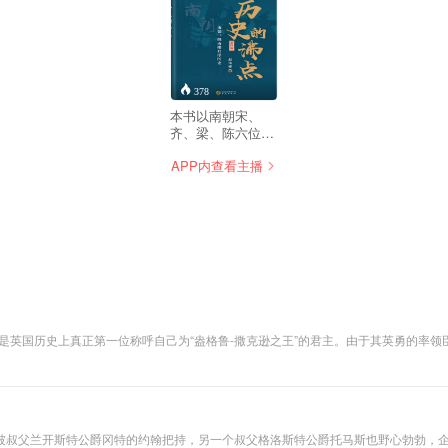
378
本书以南朝宋、
齐、梁、陈六位帝
王为引子，穿越历
APP内查看主播
史迷雾，走进历史
深处，回到历史现
场，让读者朋友全
面感知南朝一百六
十九年的风云变
幻。
是英国历史上真正第一位称呼自己为“盎格鲁-撒克逊之王”的君主。由于其英勇的率
习的人，鼓励教育，翻译大批古典名著，并编纂《盎格鲁-撒克逊编年史》，大力完善
叔父兰开斯特公爵冈特的约翰把持，另一个叔父格洛斯特公爵托马斯也野心勃勃，企