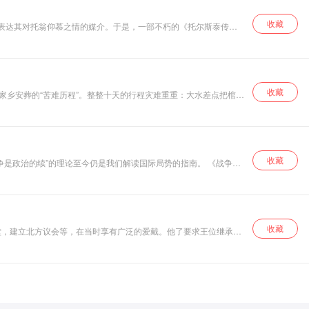
收藏
兰表达其对托翁仰慕之情的媒介。于是，一部不朽的《托尔斯泰传》
收藏
家乡安葬的“苦难历程”。整整十天的行程灾难重重：大水差点把棺材
被药房伙计奸污，小儿子也没得到渴望的小火车，而本德伦却装上了
收藏
是政治的续”的理论至今仍是我们解读国际局势的指南。 《战争
可用于商业竞争的决策和参谋，又能为个人处世出谋划策，让人受益
收藏
堂，建立北方议会等，在当时享有广泛的爱戴。他了要求王位继承权