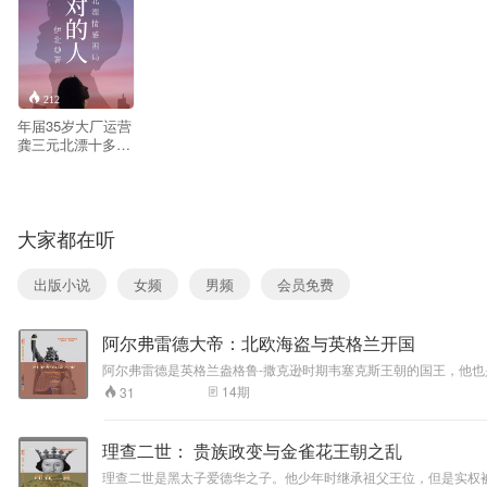
212
年届35岁大厂运营
龚三元北漂十多
年，终因职业发展
瓶颈和儿子的求学
问题痛下决心，准
备离京去往老家省
大家都在听
城定居。孰料随夫
升迁进京的大姑姐
刺激了她。三元一
出版小说
女频
男频
会员免费
怒之下在环京买了
房、落了户，夫妻
俩打算在事业上搏
阿尔弗雷德大帝：北欧海盗与英格兰开国
最后一把；三元的
弟弟龚八斗硕士毕
阿尔弗雷德是英格兰盎格鲁-撒克逊时期韦塞克斯王朝的国王，他也
业留京，母亲和姐
同时也是英国唯一一位被授予“大帝”名号的君主。他是一个善于学
14
期
31
姐都巴望着他能找
一个有根基、能借
力的女人结婚，并
理查二世： 贵族政变与金雀花王朝之乱
积极给他介绍对
象，但八斗却始终
理查二世是黑太子爱德华之子。他少年时继承祖父王位，但是实权被