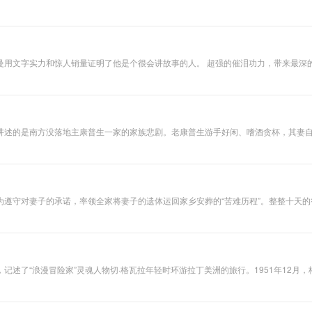
的堂弟博林布鲁克的亨利，并在1399年约翰去世后没收了兰开斯特家族的领地。13
曼用文字实力和惊人销量证明了他是个很会讲故事的人。 超强的催泪功力，带来最深
讲述的是南方没落地主康普生一家的家族悲剧。老康普生游手好闲、嗜酒贪杯，其妻
杀。次子杰生冷酷贪婪，三子班吉则是个白痴，三十三岁时只有三岁小儿的智能。《
前三部分的“有限视角”作补充，归结全书。
为遵守对妻子的承诺，率领全家将妻子的遗体运回家乡安葬的“苦难历程”。整整十天
去了心爱的马，女儿打胎不成反被药房伙计奸污，小儿子也没得到期望的小火车，而
述了“浪漫冒险家”灵魂人物切·格瓦拉年轻时环游拉丁美洲的旅行。1951年12月
拉丁美洲大陆8000千米，旅行途中，他们饱览了拉丁美洲大陆壮美的风光，包括安