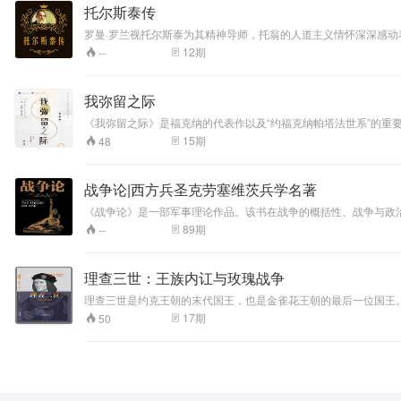
托尔斯泰传
罗曼·罗兰视托尔斯泰为其精神导师，托翁的人道主义情怀深深感
诞生了。作者对托尔斯泰的详尽研究成为这部作品的坚实基石，罗
12
期
--
我弥留之际
《我弥留之际》是福克纳的代表作以及“约福克纳帕塔法世系”的重
冲走，拉车的骡子被淹死，大火几乎将遗体焚化。结果长子失去了
15
期
48
假牙并娶回了一位新太太。
战争论|西方兵圣克劳塞维茨兵学名著
《战争论》是一部军事理论作品。该书在战争的概括性、战争与政治
论》是世界上最伟大的兵学名著之一。书中所蕴含的谋略智慧已远
89
期
--
终生。
理查三世：王族内讧与玫瑰战争
理查三世是约克王朝的末代国王，也是金雀花王朝的最后一位国王
的白金汉公爵叛乱，但在和里士满伯爵亨利·都铎的交战中，由于部
17
期
50