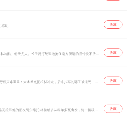
99年，亨利远征爱尔兰时举兵拘捕，并让国会同意将理查废黜，了
现实情感无可逃避
的的道德追问，描
写了在科技高速发
展的今天，我人民
警察何凭借过硬的
收藏
的感动。
网络科技技能，不
畏艰险，与高科技
犯罪分子激烈博
弈；如何保持初
心，不被腐蚀沉
沦，与诱惑博弈，
收藏
自私冷酷、怨天尤人。长子昆汀绝望地抱住南方所谓的旧传统不放，
为国家经济健康发
诺贝尔文学奖作品典藏书系：喧哗与骚动（福克纳卷）》通过这三个
展和民族复兴梦保
驾护航的故事。小
说情节安排合理紧
凑，技术追踪与反
追踪过程的动态
收藏
的行程灾难重重：大水差点把棺材冲走，后来拉车的骡子被淹死，大
感、紧张感扣人心
本德仑却装上了假牙并娶回了一位新太太。
弦，塑造了智慧、
勇猛的人民警察形
象。
收藏
，格瓦拉和他的朋友阿尔维托·格拉纳多从科尔多瓦出发，骑一辆破旧
第斯山脉、阿塔卡马沙漠和亚马孙河，还见识了令人赞叹的印第安文