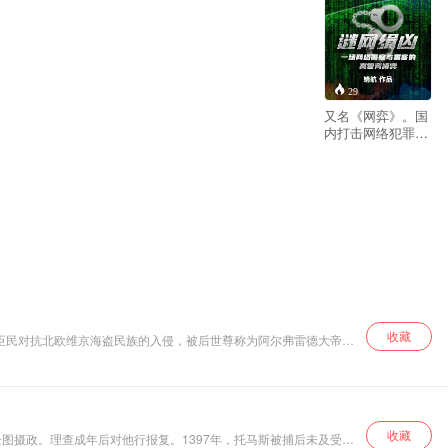
29
又名《网弈》。国
内打击网络犯罪题
材开创者靖航“网
探”系列三部曲第二
部，根据国内首例
新技术企业涉网诈
骗案件素材改编。
放眼更宽广的网络
安全领域，关注与
国家、个人息息相
关的网络安全问
题，探索互联网安
全治理的深广意
义。小说展开了一
收藏
领臣民对抗北欧维京海盗民族的入侵，被后世尊称为阿尔弗雷德大帝，
场有关网络谣言与
他的国家的法律体系和军队结构。
负面舆情等多重网
络犯罪真相的令人
坐立难安的追查，
提出一个关于深具
收藏
野心的虚拟身份与
图摄政。理查成年后对他行报复。1397年，托马斯被捕后未及受审