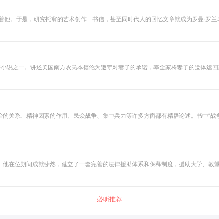
动着他。于是，研究托翁的艺术创作、书信，甚至同时代人的回忆文章就成为罗曼·罗
曼·罗兰以其不凡的洞察力，向读者展现了一代文学巨匠创作个性中所有的重要方面。
要小说之一。讲述美国南方农民本德伦为遵守对妻子的承诺，率全家将妻子的遗体运回
一只脚，老二因放火上了人家的谷仓而坐牢，三子失去心爱的马，女儿打胎不成，反
的关系、精神因素的作用、民众战争、集中兵力等许多方面都有精辟论述。书中“战争
远超过军事范畴，被广泛用于各领域，备受各国政治家、外交家、企业家的青睐。既
。他在位期间成就斐然，建立了一套完善的法律援助体系和保释制度，援助大学、教
下威廉·斯坦利叛变而失利被杀。
必听推荐