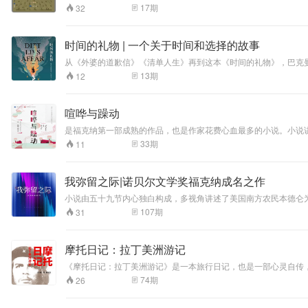
放不下自尊。一次
就暴死在狱中，公爵头衔被废除；还驱逐了冈特的约翰的长子、自己
17
期
32
他。
偶然，八斗和初恋
情人重逢。多年前
她抛弃了他，现
时间的礼物 | 一个关于时间和选择的故事
在，她芳华不再满
从《外婆的道歉信》《清单人生》再到这本《时间的礼物》，巴克
身疲倦野心依旧一
无所有……
13
期
12
喧哗与躁动
是福克纳第一部成熟的作品，也是作家花费心血最多的小说。小说
因妹妹凯蒂风流成性、有辱南方淑女身份而恨疚交加，竟至溺水自
33
期
11
儿子的内心独白，围绕凯蒂的堕落展开，最后则由黑人女佣迪尔希对
我弥留之际|诺贝尔文学奖福克纳成名之作
小说由五十九节内心独白构成，多视角讲述了美国南方农民本德仑
火几乎将遗体焚化。结果长子失去了一条脚，老二发了疯，三子失
107
期
31
摩托日记：拉丁美洲游记
《摩托日记：拉丁美洲游记》是一本旅行日记，也是一部心灵自传，记
的摩托车，开始了他们向往已久的旅行。这次旅行历时9个月，横跨
74
期
26
化遗产。