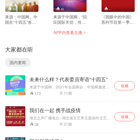
30
40
--
来源：中国网。中
来源于中国网，“回
《我眼中的中国》
国在“十四五”各领
应国际关切，传播
系列节目第一季
域的发展前路如
中国声音”。
《非遗过大年》，
APP内查看主播
何？一起聚焦迈向
《CHINA
是中国网与北京第
下个一百年奋斗目
MOSAIC》是一档
二外国语学院联合
标的中国行动力。
由中国网全力打造
打造的北京非遗文
大家都在听
的全球新闻时事中
化传承节目。节目
英文评论节目。中
以介绍非遗文化的
国网总编辑联手相
传承、创新和发展
国内要闻
关领域权威专家，
为核心，分别选取
第一时间、第一现
靛庄景泰蓝、天桥
场聚焦国际、国内
盘杠、毛猴制作技
未来什么样？代表委员寄语“十四五”
热点事件，回应关
艺、京剧彩塑脸谱
切、表达观点，及
等八种具有代表性
收藏
来源于中国网，2021年全国两会，中国网邀请张
时传播中国立场与
的非遗项目为主
伯礼、王建宇、孙昌隆、张云勇等十余位代表委
11
期
170
声音。
题，巧妙融入年俗
员，谈愿景话蓝图，一起寄语“十四五”！蓝图已绘
文化，通过带领留
就，我们一起拼！
学生“沉浸式”参与
我们在一起 携手战疫情
体验非遗艺术的创
收藏
作，深入体会其中
湖北之声广播电台--湖北省文艺界主题创作文艺作
品展播
蕴含的精神内涵，
21
期
38
以留学生的视角展
现不一样的中国。