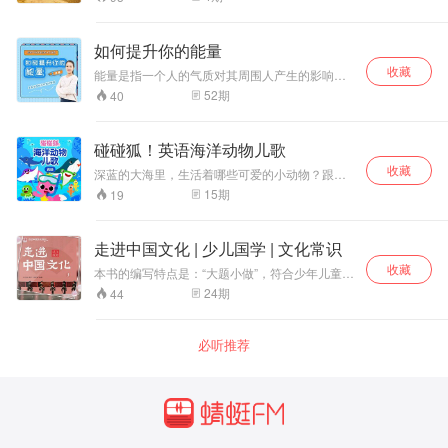
人生两个梦想——“让中国人端稳手中的饭
碗”的“禾下乘凉梦”、杂交水稻“覆盖全球梦”奋斗一
生的事迹。该广播剧入选国家广播电视总局 2024
如何提升你的能量
年“中国梦 新征程”原创网络视听节目征集展播活
收藏
动优秀节目。
能量是指一个人的气质对其周围人产生的影响。
能量是对人散发气场能量的描述，它是人能把握
52
期
40
到的自然规律的多少。人越顺应自然规律，能量
就越大，越背离自然规律，能量就越小，自然规
律正好与人的身体和心理活动的规律是一致的。
碰碰狐！英语海洋动物儿歌
本课程以科学、直观、通俗易懂的讲解方式，详
收藏
细讲解了气场主光辨别、各类主光人的性格特
深蓝的大海里，生活着哪些可爱的小动物？跟随
质、七大脉轮与健康、情绪、财运、人际关系等
《碰碰狐！英语海洋动物儿歌》一探究竟吧！小
15
期
19
的关系。
巧可爱的海马、大海里的超级猎手鲨鱼、透明奇
妙的海蜇、还有五颜六色的珊瑚！一边听有趣的
儿歌，一边探险神奇的海底世界吧！
走进中国文化 | 少儿国学 | 文化常识
收藏
本书的编写特点是：“大题小做”，符合少年儿童认
知实际；多元一体，涵盖中华文化的精华；坚持
24
期
44
“以历史的视角来审视中国文化，用文学的手法来
呈现中国文化”。 《伦理道德篇》——让你体会到
中国人对真善美得不懈追求，对忠孝仁义等价值
必听推荐
观念的执着坚守； 《人文习俗篇》—— 让你感受
到中国人对生活的热爱和浓浓的家国情怀； 《历
史纵横篇》——见证着中国人在历史上留下的无
数个让人感动、赞叹或自豪的精彩瞬间； 《文学
艺术篇》——描绘了中国人丰富的情感世界和独
特的审美情趣。