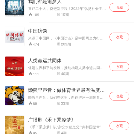
我们都是追梦人
收藏
喜迎二十大，奋进新征程！2022年“弘扬社会主义
核心价值观 共筑中国梦”主题原创网络视听节目展
10
期
109
播。 该片讲述10位中国香港青年在内地的创业、
生活故事， 通过每位青年极具个人色彩的创业故
事展现内地发展给香港青年带来的全新机遇， 看
中国访谈
他们如何把个人理想融入国家发展大局，让自我
收藏
价值得以实现。
来源于中国网，《中国访谈》是中国网全力打造
的品牌栏目，采取主持人与嘉宾对话的形式，以
203
期
474
音视频、文字、图片等多媒体手段，与网友在线
交流，达到介绍中国、答疑解惑的目的。2004年
推出以来，众多政府官员、外国使节、专家学
人类命运共同体
者、社会名人、商界名流等先后做客，解读政策
收藏
法规，剖析新闻热点，洞察世界风云，讲述人生
促进世界和平与发展，推动构建人类命运共同体
故事，为网友展现不同角度的精彩观点，别样人
（稿源：学习强国网）
40
期
111
生。节目曾多次获得国家级等重要奖项。
懒熊早声音：做体育世界最有温度的
评论
收藏
懒熊早声音，我们在这里，向你讲述一周体育行
业的焦点事件，让你理解我们的态度和观点。心
33
期
69
浮气躁的年代里，我们只想让有温度的声音不被
喧嚣埋没；蒙眼狂奔的环境中，我们希望发出讲
事实、爱思考的表达。你愿意成为我们的听众
广播剧《禾下乘凉梦》
吗？我听到，你说愿意。
收藏
《禾下乘凉梦》以“杂交水稻之父”“共和国勋章”获
得者袁隆平的故事为蓝本，讲述了袁隆平为实现
4
期
95