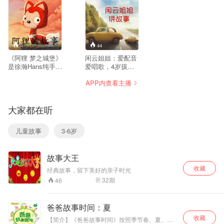
--
44
《阿狸 梦之城堡》
闲云姐姐：爱配音
是徐瀚Hans纯手工
爱唱歌，4岁孩子
绘制的童话绘本，
的妈妈，爱给孩子
APP内查看主播
延续疗伤治愈、温
讲故事。 欢迎添加
暖人心之风格。爱
闲云的个人威信：
是唯一的救赎，温
hymarwudi 公号：
大家都在听
暖是唯一的归宿。
闲云姐姐讲故事 故
在这个忙碌纷杂的
事由闲云姐姐改编
社会中，阿狸给人
自格林童话《白雪
儿童故事
3-6岁
一种安静却幸福的
公主》，删去了原
力量。童年的童
版中的血腥情节，
话，从没有结束。
加入了更多的童真
故事大王
阿狸童话绘本为纯
与爱。 喜欢的亲
手绘创作，画风成
们，欢迎留言、订
收藏
经典故事，留下美好的亲子时光
熟稳定，颜色精美
阅和分享哦，你们
32
期
46
靓丽，是当前浮躁
的支持是我最大的
的市场上久违了的
鼓励！ 故事里融入
经得起时间沉淀的
了多首经典曲目
爸爸故事时间：夏
作品。
——贝多芬的《欢
收藏
乐颂》、比才的
【简介】《爸爸故事时间》按照季节春、夏、