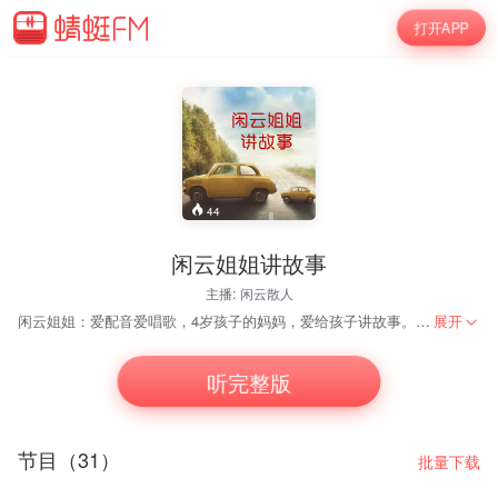
打开APP
44
闲云姐姐讲故事
主播:
闲云散人
闲云姐姐：爱配音爱唱歌，4岁孩子的妈妈，爱给孩子讲故事。 欢迎添加闲云的个人威信：hymarwudi 公号：闲云姐姐讲故事 故事由闲云姐姐改编自格林童话《白雪公主》，删去了原版中的血腥情节，加入了更多的童真与爱。 喜欢的亲们，欢迎留言、订阅和分享哦，你们的支持是我最大的鼓励！ 故事里融入了多首经典曲目——贝多芬的《欢乐颂》、比才的《卡门》、柴可夫斯基的《花之圆舞曲》等，小朋友们在听故事的同时，还能聆听西方经典古典乐曲，感受音乐的魅力。
展开
听完整版
节目（31）
批量下载