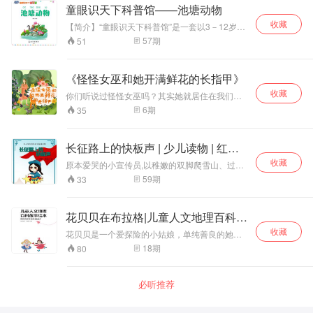
作者童心，国内专业童书作家，儿童阅读推广
童眼识天下科普馆——池塘动物
人，一直致力于儿童图书出版工作。从事过儿童
收藏
教育与心理咨询工作，并具有十多年编辑写与翻
【简介】“童眼识天下科普馆”是一套以3－12岁的
译图书出版经历，改编过多部青少年读物，在游
儿童为对象的科普类专辑。主题既包括生活中常
57
期
51
戏益智、儿童故事、历史文化方面积累了丰富的
见的果蔬、花草、树木、动物，又包含恐龙、史
写作经验。 【优势】中国少年儿童科学启蒙百科
前动物、极地动物等孩子感兴趣的各方面知识。
全书——科学性、文学性、艺术性完美融合，孩
作者童心，国内专业童书作家，儿童阅读推广
《怪怪女巫和她开满鲜花的长指甲》
子的贴心科学老师；体系完整，包罗万象，精心
人，一直致力于儿童图书出版工作。从事过儿童
选取多个科普主题；语言严谨但又通俗易懂，适
收藏
教育与心理咨询工作，并具有十多年编辑写与翻
你们听说过怪怪女巫吗？其实她就居住在我们楼
合低龄儿童阅读；经典原创，无论内容还是形式
译图书出版经历，改编过多部青少年读物，在游
前窗户下墨绿色的邮筒里，或者是接收早餐奶或
6
期
35
更符合中国孩子的需求，更中国化。
戏益智、儿童故事、历史文化方面积累了丰富的
者是投递晨报、晚报的小木盒子里。不过她经常
写作经验。 【优势】中国少年儿童科学启蒙百科
搬家，所以这不是重点。总之，她喜欢有一个方
全书——科学性、文学性、艺术性完美融合，孩
方正正的家。这当然不是怪怪女巫最奇怪的地
长征路上的快板声 | 少儿读物 | 红色
子的贴心科学老师；体系完整，包罗万象，精心
方。她记忆力还不好，有时候，她一个早上会连
选取多个科普主题；语言严谨但又通俗易懂，适
教育
收藏
续吃上十顿早餐。这当然还不是她最奇怪的地方
原本爱哭的小宣传员,以稚嫩的双脚爬雪山、过草
合低龄儿童阅读；经典原创，无论内容还是形式
地，开始了艰难的长征。付出了极大的代价，最
59
期
33
更符合中国孩子的需求，更中国化。
后终于和战友们胜利重逢。小说以细腻的笔触，
再现了长征路上的艰难险境，讴歌了红军战士的
兄弟情谊和不屈不挠的革命精神，刻画了小主人
花贝贝在布拉格|儿童人文地理百科故
公在艰苦环境下的成长轨迹。 1/华兴出￥华
事
收藏
花贝贝是一个爱探险的小姑娘，单纯善良的她对
大千世界中精彩的一切都充满了好奇。她有一个
18
期
80
神秘的探险家爸爸，一个细心呵护她长大的妈
妈，还有一群陪伴做左右的小伙伴，他们将一起
踏上这次环球之旅。 《花贝贝环球旅行记》浓缩
必听推荐
了小学阶段语文、历史、地理知识，打卡各地博
物馆、历史古迹、非遗文化，感受当地生活。 它
不仅是一个有趣的旅行故事，更是一部生动的百