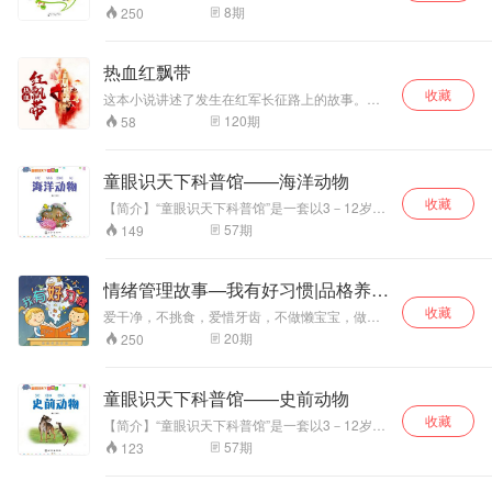
秋、冬分为四册，每个分册中均包含60多个暖心
《卡门》、柴可夫
8
期
250
故事。不同的季节对人的心绪会产生不同的影
斯基的《花之圆舞
响，不同的季节适合做不同的事情，一年四季都
曲》等，小朋友们
能有爸爸的故事相伴，何其幸福。 【优势】专属
在听故事的同时，
热血红飘带
于爸爸和孩子的温暖童话故事——从促进亲子关
还能聆听西方经典
收藏
系的角度开发的产品，通过陪伴与亲子共读，加
这本小说讲述了发生在红军长征路上的故事。长
古典乐曲，感受音
强孩子与爸爸的交流，使孩子充分感受到父爱；
征之路二万五千路，爬雪山，过草地，面对生
乐的魅力。
120
期
58
励志童话故事书，短小精炼，寓教于乐，可读性
死，我们的红军战士突破敌军围追堵截，最后达
强；四个分册，教给孩子不一样的知识：《爸爸
到了陕北，实现了伟大的汇合。小说再现了红军
故事时间：春》，给孩子丰富的情感，学会拥抱
长征那段特定的历史时期所产生的独特魅力和革
童眼识天下科普馆——海洋动物
爱、表达爱；《爸爸故事时间：夏》，给孩子坚
命浪漫主义情怀。
强的个性，敢于面对困难、接受挑战；《爸爸故
收藏
【简介】“童眼识天下科普馆”是一套以3－12岁的
事时间：秋》，教给孩子如何养成良好的品德，
儿童为对象的科普类专辑。主题既包括生活中常
57
期
149
懂得做人的道理、学会感恩；《爸爸故事时间：
见的果蔬、花草、树木、动物，又包含恐龙、史
冬》，给孩子健康的习惯，凡事从小做起、永不
前动物、极地动物等孩子感兴趣的各方面知识。
放弃。
作者童心，国内专业童书作家，儿童阅读推广
情绪管理故事—我有好习惯|品格养
人，一直致力于儿童图书出版工作。从事过儿童
成|行为习惯|亲子
收藏
教育与心理咨询工作，并具有十多年编辑写与翻
爱干净，不挑食，爱惜牙齿，不做懒宝宝，做事
译图书出版经历，改编过多部青少年读物，在游
要专注，交通安全很重要，做事不拖拉……好习
20
期
250
戏益智、儿童故事、历史文化方面积累了丰富的
惯成就孩子的一生。此书多角度，全方位指出了
写作经验。 【优势】中国少年儿童科学启蒙百科
孩子在生活中应该养成的各种好习惯，通过讲故
全书——科学性、文学性、艺术性完美融合，孩
事的方式来教导孩子，感染孩子，将深涩的教育
童眼识天下科普馆——史前动物
子的贴心科学老师；体系完整，包罗万象，精心
寓于有趣的故事当中，往往会收到事半功倍的效
选取多个科普主题；语言严谨但又通俗易懂，适
收藏
果。本书精选著名儿童文学作家经典作品，帮助
【简介】“童眼识天下科普馆”是一套以3－12岁的
合低龄儿童阅读；经典原创，无论内容还是形式
孩子解决童年的小烦恼，养成良好的性格和习
儿童为对象的科普类专辑。主题既包括生活中常
57
期
123
更符合中国孩子的需求，更中国化。
惯，北京市语文名师李煜辉、北外教师仲秋宜、
见的果蔬、花草、树木、动物，又包含恐龙、史
优秀幼儿园教师秦爱梅以及数名宝贝家长联名推
前动物、极地动物等孩子感兴趣的各方面知识。
荐。