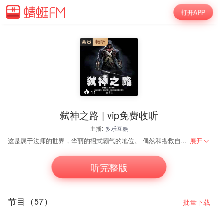
打开APP
41
弑神之路 | vip免费收听
主播:
多乐互娱
这是属于法师的世界，华丽的招式霸气的地位。 偶然和搭救自己的男人达成协议，少年扛起了毁灭世界虐杀神明的担子。 ——————————— “活在这里比死更困难，如果你无法承受，那我们就此永别吧！” “站在血肉横飞的世界面前仍微笑着的你，究竟是看不见，还是早已习惯？” “想活就要杀。” “神爱世人，我必弑神。” “别说相爱了，我们只要不杀掉对方就算是万幸了。”
展开
听完整版
节目（57）
批量下载