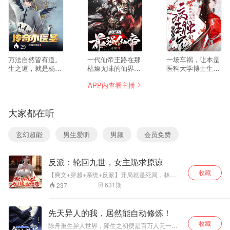
29
--
169
万法自然皆有道。
一代仙帝王路在那
一场车祸，让本是
生之道，就是杨天
枯燥无味的仙界待
医科大学博士生宋
的道！你权势滔天
得无趣，便降世凡
清莹来到了陌生的
APP内查看主播
嚣张跋扈？小爷不
界，而本该会是一
古代。恶毒继母？
治你；你长相甜美
场半趣不趣的旅
蛇蝎姐妹？凉薄父
蛇蝎心肠？小爷不
途，却在这渺渺众
亲？宋清莹看了看
大家都在听
泡你；你倾国倾城
生的凡界渐次地勾
手上的银针，嘴角
死心塌地？小
出了一个举界大秘
勾起一抹浅笑，“本
爷……要了你！圣
密，至此，再造创
小姐对人体三百六
玄幻超能
男生爱听
男频
会员免费
医庙的传人下山，
世热血，书写征天
十个穴位，三十六
在都市之中又会有
传奇的纵横时代！
个死穴了如指掌，
怎么样的故事在等
还治不了你们
反派：轮回九世，女主跪求原谅
待着？
了？”“乖，到本王
身边来。”慵懒磁性
收藏
【爽文+穿越+系统+反派】开局就是死局，林天
的声音让宋清莹蓦
穿书到了大反派身上。 主角叶凌带着九大女主使
631
期
237
然一顿，得意的笑
用灭天法阵困林天于映天湖。 映天湖映天湖，映
容僵住。她不是法
照人的一生。 生死之间，林天获得天道笔！ 笔
落，命改！ 映天湖中林天改写的前世今生，慢慢
律系的好吗，拒绝
先天异人的我，居然能自动修炼！
浮现。 大魔头人设瞬间改写！ 什么？杀人夺血脉
和腹黑男萧天湛斗
收藏
的大魔头竟然夺的是死人血脉，没有杀人！ 什
智斗勇！
陈舟重生异人世界，降生之初便是百万人无一的