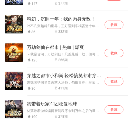
么？上任大帝竟是如此阴险！ 什么？大魔头与九
先天异人！ 本就资质顶尖，结果功法、异能还都
377
期
147
大女主竟有如此渊源纠缠！ …… 九大女主看着围
能自动修炼？ 【你的蕴神养元功勤恳修炼，天道
困中央的林天大魔头，痛哭流涕，哭求原谅。
酬勤，突破至先天境界一重！】 【你的先天异能
念动力惊才绝艳，领悟万物本质，跨境界突破至s
科幻，沉睡十年：我的肉身无敌！
级！】 【你的御物法久经磨练，突破极限，可御
收藏
周天星斗之数！】 【你的八步赶蝉备受打击，于
叶不凡穿越科幻世界，正好遇到车祸昏迷十年。
绝望中顿悟，飒沓流星，请重新命名！】 陈舟叹
此期间，他获得肉身无敌系统。 修炼成，至高无
332
期
86
了口气，功法比他还要妖孽，不是突破就是顿
上的主宰级神功：神象镇狱劲！ 10年后修炼至圆
悟。 他比八步赶蝉还绝望啊！
满，达到无无级，并且修炼成了无限微粒观念。
他的一颗微粒，就能比肩一个多元维度，同时每
万劫剑仙在都市 | 热血 | 爆爽
分每秒都会增加微粒。 科学家：人类一定要相信
收藏
科学！ 叶不凡，身渡星空，在宇宙中飞卢。 科学
－我是贺闲，万劫剑仙！只差最后一劫，便可飞
家：在机甲面前，人类就如同蝼蚁。 叶不凡一拳
升成圣！ －贺闲，装精神分裂，有意思吗？ 万劫
266
期
125
打爆了，最强大的宇宙战舰。 他达到了人体的极
剑仙贺闲力战十魔之际画风突变：医生说他脑子
限，达到了人体从未开发出来的未知领域。 一拳
出了问题，美人老婆说他装疯卖傻，多年好友说
宇宙洇灭，天地变色，大道无光！
他烂泥扶不上墙，一群小混混说要挖坑把他当场
穿越之都市小和尚|轻松搞笑都市穿越
埋了…… 情爱欲念、商业倾轧、帮派赌局、家族
多人剧
收藏
争储、跨国谍战、世纪迷局，粉墨登场扑面而
东魏国护国灵童善慈大法师，勾搭青春小皇帝李
来！ 上古传奇与人工智能，哪个才是源起？ 现实
珑逃越现代都市！ 大法师化身现代屌丝赵小强，
411
期
30
社会与虚拟世界，哪个才是真相？ 成圣与坠魔，
拐骗了个便宜皇帝媳妇 ，斗老道，穿时空，耍的
哪个才是解？ 前世与今生，哪个才是劫……
不亦乐乎。 灵童大法师武可万军从中，取上将首
级：文科就不谈了，啥也不会，花心浪荡，偏偏
我带着玩家军团收复地球
对皇帝媳妇言听计从，关爱有加，一生到死，心
收藏
中只有陛下一人！ 闯都市，闹校园，小太监，护
林落带着游戏编辑智能程序来到万年之后的世
国僧，神仙侠侣落魄老道，古代侠士怎的戏耍人
界，他发现这里的一切都已经改变。 地球灵气复
278
期
190
间？ 回东魏，踏破江湖，统御万军，夺回东魏江
苏，成为了面积比原先地球大上数百倍的古星大
山！ 20余位cv倾情演绎！精品多人有声剧 声聚良
陆。 人类灭绝，异空间玄幻世界的强者和魔兽入
音文化传媒出品