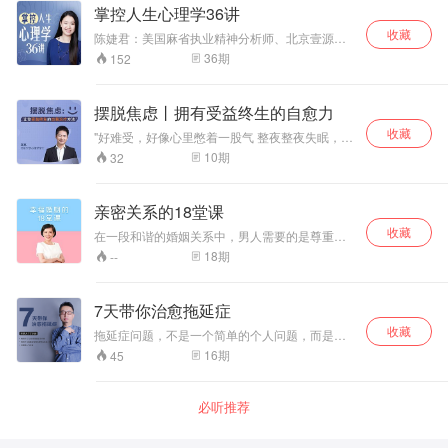
绩效，说实话我自己都觉得接受不了，员工肯定
掌控人生心理学36讲
怨声载道？我也不好反驳老板，可事情也不能不
收藏
做，我该怎么办？ 《30天绩效管理通关课》帮你
陈婕君：美国麻省执业精神分析师、北京壹源心
解决绩效建立、绩效推行、绩效完善、绩效考
理健康中心创始人。教你扫描“心理基因”，全面掌
36
期
152
核、绩效沟通等几大难题！
控自己的人生。
摆脱焦虑丨拥有受益终生的自愈力
收藏
"好难受，好像心里憋着一股气 整夜整夜失眠，想
乱七八糟的问题 努力让自己好起来，糟糕情绪总
10
期
32
是覆水重来 在现代人普遍焦虑的背景下，焦虑成
为一种亟待解决的病症 焦虑并不可怕，也并非不
可控 这节课让我们一起走近焦虑 中国式的焦虑出
亲密关系的18堂课
口在哪里？ 郑亮老师教你实用小妙招 让你从容应
收藏
对焦虑，摆脱束缚 助你收获尘世的成功，同时拥
在一段和谐的婚姻关系中，男人需要的是尊重，
有宁静的心灵"
而女人需要的是爱。“他到底爱我吗？”这个亘古不
18
期
--
变的问题总是萦绕在每位女性的心间，爱情既充
满了炙热的甜蜜，也充斥着失望的“毁灭”。关于婚
姻，关于另一半，问问自己： 你要的究竟是对
7天带你治愈拖延症
错，还是幸福？ 本课程主要讲述了在面对需要“斗
收藏
智斗勇”来经营的婚姻时，夫妻双方应该如何应对
拖延症问题，不是一个简单的个人问题，而是一
婚姻中存在的各种问题，例如婆媳关系的问题、
个很复杂的社会性问题，它混杂着基因设置、社
16
期
45
婚姻关系中出现疲态，怎么做才能“不忘初心”？以
会文化、商业因素、阶层划分、社交恐惧、亲密
及来自双方原生家庭在管教孩子上的歧异、冲突
障碍等多重原因。想要根本治愈拖延症，需要一
和干扰等。通过18节课时的讲解，为大家提供了
套实操性极强、深度融合科学理性和生命美学的
必听推荐
非常实用的建议，任何一段婚姻都需要倾注心力
混合理论。此门课程主讲者丁小云经过 5 年深入
去维护，没有人例外！
研究，深度剖析 9 种拖延症类型，通过 2 大模
式、 30 多种简单科学的治愈方法，教你轻松治愈