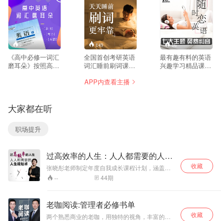
--
149
16
《高中必修一词汇
全国首创考研英语
最有趣有料的英语
磨耳朵》按照高中
词汇睡前刷词课
兴趣学习精品课，
必修一教材单元顺
程，全程免费
周一到周日每天20
APP内查看主播
序，逐词精讲词汇
200+期，每天7分
分钟不同主题和免
记忆方法和考点考
钟，考研英语5500
费英语口语纠音服
法。同时，利用教
词+超纲词+拓展词
务。不灌鸡汤玩励
大家都在听
材例句和真题例句
全讲解，历年真题
志，不曲高和寡玩
诠释词汇考点要
写作句式一并讲
清高，学习词汇表
点，真正做到活学
解，考研词汇复习
达，了解异域文
职场提升
活用。有效帮助高
睡前听7分钟记忆
化，磨练地道发
中同学迅速掌握高
更牢固。 【文本获
音，成就完美英
中英语词汇记忆方
取方法】在 随时随
语，保证你听得明
过高效率的人生：人人都需要的人生
法、考察重点，让
课 回复关键词
白，说的地道，用
规划术
高中同学记得住、
1806 即可获取
的顺畅！随时恋英
收藏
张晓彤老师制定年度自我成长课程计划，涵盖职
背的牢、考的好！
语：Love English
业定位、现实实践、人际交往、自我管理4个方
44
期
--
in Sayclass。请关
面。每天10分钟，让你刷新自我，不断修炼，走
注“随时随课”。
出职场困境。她将用丰富的培训经验和上千真实
案例带你找到适合自己的职业，提高自己的职业
老咖阅读:管理者必修书单
满足感，从思想到行动 ，提升你的个性竞争力。
收藏
两个熟悉商业的老咖，用独特的视角，丰富的经