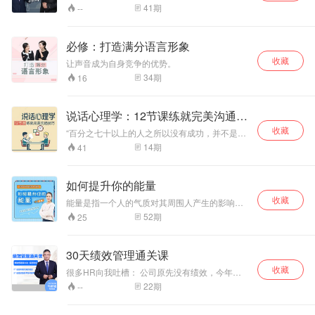
验，广阔的视野，为您带来经营一家企业所需了
41
期
--
解的方方面面。
必修：打造满分语言形象
收藏
让声音成为自身竞争的优势。
34
期
16
说话心理学：12节课练就完美沟通技
巧
收藏
“百分之七十以上的人之所以没有成功，并不是因
为他们不具备足够才华，而是他们与人交流的方
14
期
41
式有问题，因此他们生活得痛苦而平庸。”剑圣喵
大师说，“会说话的金子，才有机会发光”！ 主播
介绍 剑圣喵大师：心理学科普作家，心理学博
如何提升你的能量
士。 课程大纲 和喜欢的人聊天会不自觉的紧张？
收藏
不知道怎么找话题，让聊天进行得生动有趣？不
能量是指一个人的气质对其周围人产生的影响。
知道怎样说话给别人留下特别的印象？想融入别
能量是对人散发气场能量的描述，它是人能把握
52
期
25
人的圈子，却屡屡开口就变身话题终结者？ 收听
到的自然规律的多少。人越顺应自然规律，能量
剑圣喵大师课程，为你破解人际交往中的沟通障
就越大，越背离自然规律，能量就越小，自然规
碍，为你的人生加分！ 你将获得 1、正确恰当地
律正好与人的身体和心理活动的规律是一致的。
30天绩效管理通关课
表达自我、展现才华，改变自己在他人心中的印
本课程以科学、直观、通俗易懂的讲解方式，详
象 2、破解社交障碍、聊天冷场、与异性交流困
收藏
细讲解了气场主光辨别、各类主光人的性格特
很多HR向我吐槽： 公司原先没有绩效，今年效
难、话题终结者等困境 3、热爱说话，享受沟通
质、七大脉轮与健康、情绪、财运、人际关系等
益不好，老板要推绩效，想从工资里抽取一部分
22
期
--
的乐趣
的关系。
作为绩效工资，但是大家要很努力才能保持原来
工资，稍有差错就要扣工资。老板还想让我推行