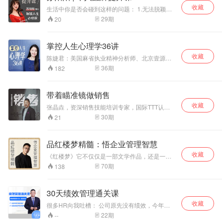
收藏
生活中你是否会碰到这样的问题： 1.无法脱颖而
出？ 2.无法认清自我极限？ 3.发掘不到自我亮
29
期
20
点？ 4.自我价值不被肯定？ 美国管理学者彼得斯
有一句被社会广为引用的一句话："二十一世纪的
工作生存法则就是建立个人品牌。" 倘若你埋头工
掌控人生心理学36讲
作却不被人认知，你的杰出表现就会被铺天盖地
收藏
的信息淹没，因此个体价值比什么都重要！ 苏博
陈婕君：美国麻省执业精神分析师、北京壹源心
士将帮助你：1.展现个人特色 2.得到价值肯定 3.
理健康中心创始人。教你扫描“心理基因”，全面掌
36
期
182
升职加薪
控自己的人生。
带着瞄准镜做销售
收藏
张晶垚，资深销售技能培训专家，国际TTT认证
职业培训师。十余年世界500强等国内外知名企
30
期
21
业实战经验；曾担任销售经理、营运总监、培训
发展总监等高级管理职务；服务领域跨越消费
品、保健品、房地产等多个行业。长期担任诸多
品红楼梦精髓：悟企业管理智慧
大型企业的咨询顾问。
收藏
《红楼梦》它不仅仅是一部文学作品，还是一扇
打开中国传统文化的大门，一条融通多门学科的
70
期
138
路径。马经义认为“红学”是划分现代与传统学术的
分水岭区别于任何学术，红楼梦中也蕴含了不少
科学管理门道它体现在贾府上下的一朝一夕，值
30天绩效管理通关课
得被现代企业管理者深入研究并借鉴
收藏
很多HR向我吐槽： 公司原先没有绩效，今年效
益不好，老板要推绩效，想从工资里抽取一部分
22
期
--
作为绩效工资，但是大家要很努力才能保持原来