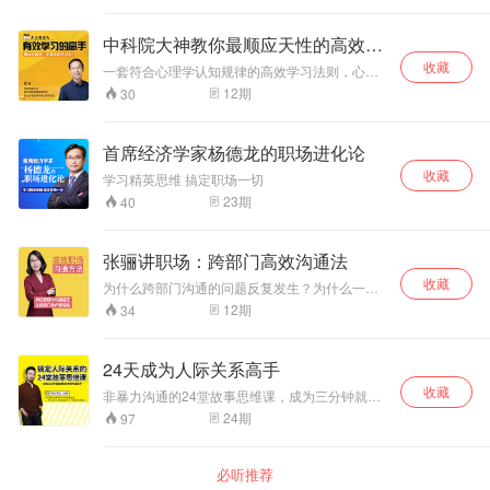
工资，稍有差错就要扣工资。老板还想让我推行
绩效，说实话我自己都觉得接受不了，员工肯定
中科院大神教你最顺应天性的高效学
怨声载道？我也不好反驳老板，可事情也不能不
习法
收藏
做，我该怎么办？ 《30天绩效管理通关课》帮你
一套符合心理学认知规律的高效学习法则，心理
解决绩效建立、绩效推行、绩效完善、绩效考
学底层奥秘，引爆你的学习力！
12
期
30
核、绩效沟通等几大难题！
首席经济学家杨德龙的职场进化论
收藏
学习精英思维 搞定职场一切
23
期
40
张骊讲职场：跨部门高效沟通法
收藏
为什么跨部门沟通的问题反复发生？为什么一件
事情由一个部门主导却没人配合？部门间的交叉
12
期
34
与重叠如何处理？挖掘跨部门沟通问题的根源，
提升跨部门沟通的能力，打破部门墙，克服部门
间的沟通障碍。帮助职场人士充分认知职场沟通
24天成为人际关系高手
的重要性。掌握职场沟通的基本方法和技巧；有
收藏
效处理和解决职场沟通中常见的各种问题， 提高
非暴力沟通的24堂故事思维课，成为三分钟就能
跨部门沟通效果，提升企业员工工作效率，增进
讲好故事的沟通高手。
24
期
97
员工之间的凝聚力
必听推荐