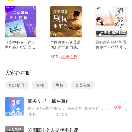
--
141
--
《高中必修一词汇
全国首创考研英语
最有趣有料的英语
磨耳朵》按照高中
词汇睡前刷词课
兴趣学习精品课，
必修一教材单元顺
程，全程免费
周一到周日每天20
APP内查看主播
序，逐词精讲词汇
200+期，每天7分
分钟不同主题和免
记忆方法和考点考
钟，考研英语5500
费英语口语纠音服
法。同时，利用教
词+超纲词+拓展词
务。不灌鸡汤玩励
大家都在听
材例句和真题例句
全讲解，历年真题
志，不曲高和寡玩
诠释词汇考点要
写作句式一并讲
清高，学习词汇表
点，真正做到活学
解，考研词汇复习
达，了解异域文
职场提升
女频
男频
会员免费
活用。有效帮助高
睡前听7分钟记忆
化，磨练地道发
中同学迅速掌握高
更牢固。 【文本获
音，成就完美英
中英语词汇记忆方
取方法】在 随时随
语，保证你听得明
商务文书、邮件写作
法、考察重点，让
课 回复关键词
白，说的地道，用
高中同学记得住、
1806 即可获取
的顺畅！随时恋英
收藏
信息时代商务文书概述。 商务文书、邮件写作的
背的牢、考的好！
语：Love English
原则与技巧。 常用商务文书的撰写。 商务文书、
15
期
12
in Sayclass。请关
邮件的写作格式。
注“随时随课”。
苏阳阳 | 个人品牌提升课