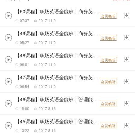
◎英文简历要怎么写，面试问题要如何巧妙地回答，办公场景中怎么运用英
【50课程】职场英语全能班丨商务英文邮件之邮件咨询
会员畅听
南开大学商学院博士，全国知名顶尖商务英语专家刘博强为你带来全面的
07:37
2017-11-9
1）覆盖99％高频实用职场英语场景，快准狠地解决职场英文难题，全面提
【49课程】职场英语全能班丨商务英文邮件申明需求
会员畅听
2）揭秘职场沟通技巧，传授“高深”国际商务谈判理念，实现职场快速晋升
05:27
2017-11-9
3）渗透国际商务礼仪和跨文化交际，全面提升商务职业素养。
【48课程】职场英语全能班丨商务英文邮件九大原则2
会员畅听
06:01
2017-11-9
【47课程】职场英语全能班丨商务英文邮件九大原则1
适宜人群：
会员畅听
06:54
2017-11-9
1、即将迈入职场有志于进入国际化、外向型企业的的本科生、硕士毕业生
【46课程】职场英语全能班丨管理能量而非时间2
2、准备调整工作、想要晋升的职场白领或中层管理者；
会员畅听
10:00
2017-8-16
3、具有基本英语基础的英语爱好者。
【45课程】职场英语全能班丨管理能量而非时间
会员畅听
13:22
2017-8-16