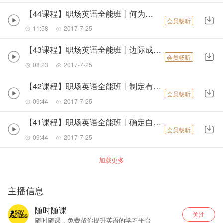
主播简介：
【44课程】职场英语全能班丨何为复原力
会员畅听
南开大学商学院博士，全国知名顶尖商务英语专家
11:58
2017-7-25
对外经济贸易大学商务英语系副教授，硕士生导师；
【43课程】职场英语全能班丨边际成本错误
会员畅听
商务英语研究所副所长，全国知名顶尖商务英语专家，国际商务谈判学科
08:23
2017-7-25
商务部、外专局特聘导师，为
多家知名涉外企业
进行了商务英语的培训广受
【42课程】职场英语全能班丨制定有效目标
会员畅听
09:44
2017-7-25
你将获得：
【41课程】职场英语全能班丨确定自己的价值观
会员畅听
09:44
2017-7-25
1.、最有效、最完美的英文简历打造套路，完美包装履历背景，精心打造职
2、汇集世界500强面试题目，总结沟通技巧和妙计锦囊，助你顺利拿到心仪企业
加载更多
3、高效涵盖实际办公场景，快准狠提升实战职场英语能力，让老板喜欢、
主播信息
4、传授组织商务会议的流程、方法和表达，彰显高超的组织能力和优秀的
随时随课
关注
5、讲授商务谈判准确表达，扫清障碍成为国际商务精英，公司倚重的中坚
随时随课，免费帮你提升英语的学习平台