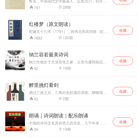
浮世绘
鲁迅，中国现代文学奠基人，以笔为刃，剖开民
族精神痼疾。当民国暗夜的灯火摇曳成诗，鲁迅
28
期
141
以笔为炬，在《彷徨》中刻下时代寓言。主播以
声作舟，载您驶入1920年代的知识分子精神迷
局，从魏连殳的孤绝到子君的觉醒，从吕纬甫的
红楼梦（原文朗读）
颓唐到祥林嫂的悲鸣，每一声叹息都是对人性深
收藏
渊的叩问。 这不是简单的听书，而是一场跨越百
乾隆五十六年（1791），程伟元和高鹗将《红楼
年的精神对话。当您在通勤路上、入眠前夕或独
梦》前80回与后40回合成一个完整的故事，以木
120
期
1862
处时刻点开播放键，那些曾在课本中读过的名
活字排印出来，书名为《红楼梦》，通称“程甲
字，将带着体温与叹息，重新叩响您的心门。
本”。其中的后40回，一般认为是高鹗所补。
纳兰容若最美诗词
收藏
纳兰性德生于天潢贵胄之家，父亲为康熙朝武英
殿大学士明珠。年少聪颖过人，文武全才。娶妻
16
期
42
两广总督尚书卢兴祖之女卢氏，成婚三年后妻子
亡故。继娶官氏。妾颜氏。亦曾纳江南才女沈
宛。康熙二十四年，因寒疾与世长辞，时年三十
醉里挑灯看剑
一岁。 《纳兰词》收录的纳兰性德的词，是对他
收藏
一生情感的真实写照。其词以小令见长，多感伤
酒过三巡之后，三两好友的酒后清谈。聊聊我们
情调，间有雄浑之作。
感兴趣的东西，一些人和事儿，一些书或电影，
2
期
32
也可能是某个地方或者什么故事。酒的美妙之处
在于她会让人进入到一个状态，在这个状态里，
人的一些潜意识会汩汩流出。
朗诵｜诗词朗读｜配乐朗诵
收藏
中国的诗词文化具有悠久的历史，几千年来，涌
现出了众多的诗词大家，在我国文化的浩瀚星空
13
期
39
中，绽放着璀璨夺目的光芒。优美的诗文，在古
琴曲的配乐下，是否会有更好的韵味呢？