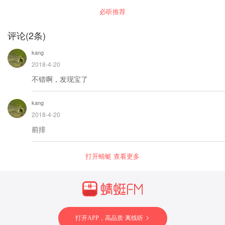
必听推荐
评论
(
2
条)
kang
2018-4-20
不错啊，发现宝了
kang
2018-4-20
前排
打开蜻蜓 查看更多
打开APP，高品质·离线听