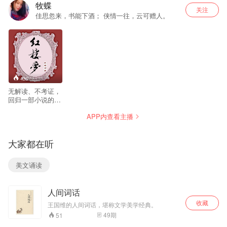
牧蝶
关注
佳思忽来，书能下酒； 侠情一往，云可赠人。
426
无解读、不考证，
回归一部小说的纯
趣味. 牧蝶以“人民
APP内查看主播
文学出版社”出版
的，当今普遍印行
的一百二十回本为
大家都在听
底本播读，带领听
众跟随木石前盟、
金玉良缘的故事发
美文诵读
展，一起体会诗化
情感的隐逸悱恻，
一起探求人生及青
人间词话
春生命的真正价
值，点点忧情，丝
收藏
王国维的人间词话，堪称文学美学经典。
丝入韵，于暇时静
49
期
51
听，得妙趣无