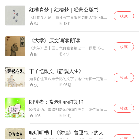
穷……
红楼真梦｜红楼梦｜经典公版书｜四
大名著
收藏
《红楼梦》是一部具有世界影响力的人情小说、
中国封建社会的百科全书、传统文化的集大成
13
期
94
者。其作者以“大旨谈情，实录其事”自勉，只按自
己的事体情理，按迹循踪，摆脱旧套，新鲜别
致，取得了非凡的艺术成就。“真事隐去，假语存
《大学》原文诵读 朗读
焉”的特殊笔法更是令后世读者脑洞大开，揣测之
收藏
说久而遂多。二十世纪以来，《红楼梦》更以其
《大学》是中国古代典籍名篇之一，原是《礼
丰富深刻的思想底蕴和异常出色的艺术成就使学
记》中的一篇。朱熹将《大学》分为三纲领、八
4
期
95
术界产生了以其为研究对象的专门学问——红
条目，三纲领就是：“明明德”、“新民“”、”止于至
学。
善“，八条目是：格物、致知、诚意、正心、修
身、齐家、治国、平天下。 《大学》的作者，
丰子恺散文《静观人生》
《礼记》并无说明，朱熹认为首章”经“是”孔子所
收藏
言，而曾子述之“，”其传十章，则曾子之意，而门
如果你也喜欢丰子恺的文字，这个专辑一定适合
人记之“。 曾子（前505——前435）名参，字子
你。 我会在这里为你完整朗读先生的散文集《静
96
期
56
舆，孔子著名弟子，春秋鲁国南武城人。
观人生》。 先生的文字就像一位温和的长辈，坐
在你身边，慢慢和你聊生活、聊人生、聊那些藏
在烟火里的小美好。没有大道理，只有最真诚的
朗读者：常老师的诗朗诵
感悟，读起来让人心里暖暖的，特别治愈。 每天
收藏
更新，陪你在声音里慢下来，好好生活，静观人
经典朗诵。常路明老师的磁性声音，陪你日日夜
生。期待您的关注与收藏。
夜！
90
期
106
晓明听书丨《彷徨》鲁迅笔下的人间
收藏