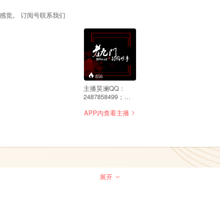
感觉。 订阅号联系我们
856
主播昊澜QQ：
2487858499；微
信：SPR1313；答
APP内查看主播
疑解惑的互动：
jueerv;《老九门》
小说精彩纷呈，电
视剧上档热播。苦
苦等更新，好想知
道后面的故事啊！
别急，让澜主播我
来给你说说《老九
展开
门》的那些事。让
你过足九门瘾。节
目内容取材于原著
小说和网络，整理
编辑后录制，如有