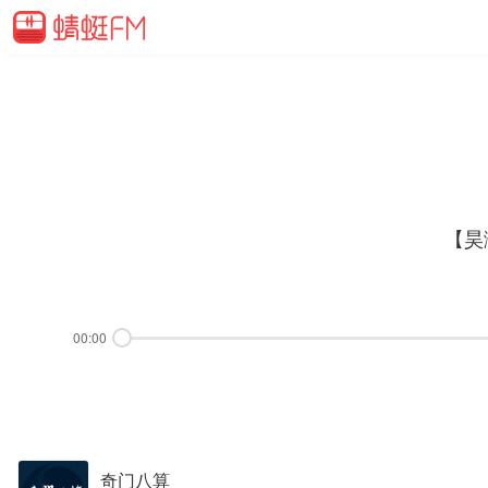
【昊
00:00
奇门八算