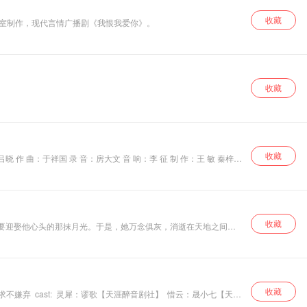
收藏
作室制作，现代言情广播剧《我恨我爱你》。
收藏
收藏
体中心联合
收藏
却要迎娶他心头的那抹月光。于是，她万念俱灰，消逝在天地之间。
她也不知道。 她，消逝在天地之间。他却是最后一个知道的。不是
她，也只有那一个她。 只是伊人已逝，再无弥补的机会，他立誓要
殇【蛋炒饭配音】 敖玉：土土 【特邀】 神秘人：夜色魔族 【龙迹部落】 天奴甲、年迈的龟丞相：Joker 【蛋炒饭配音】 一众仙人：净、水中月 【蛋炒饭配音】 张晓韵 【特邀】
收藏
不嫌弃 cast: 灵犀：谬歌【天涯醉音剧社】 惜云：晟小七【天涯