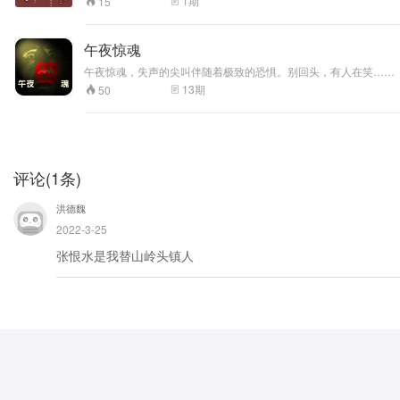
1
期
15
午夜惊魂
午夜惊魂，失声的尖叫伴随着极致的恐惧。别回头，有人在笑……
13
期
50
评论
(
1
条)
洪德魏
2022-3-25
张恨水是我替山岭头镇人