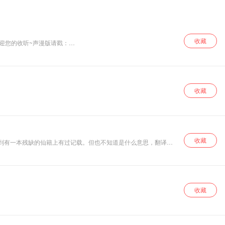
哥对翠姨的怀
想……
收藏
收藏
收藏
不确定她是否成功了。可如果没有成功会怎么样？从此消失嘛？她现在算什么？还是神仙嘛？ “我，不知道......”
收藏