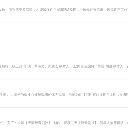
收拾。而到底要多深情，才能留住你？ 蜻蜓FM授权，小孩你过来原著，风流逐声工
、张宸恺、潘嘉萱、 季欣竹、张远韬、刘凌慧、杨瑞欣、王雨等。 解 说： 田龙 由中共余姚市委宣传部、余姚市融媒
情梗概： 上辈子的敖寸心被杨戬伤的体无完肤，当她为他顶罪困在西海刑台上时，他
，她没遇见她，他也没被她救起来。 是再一次的纠缠不清，还是碧落黄泉永不相见，
心头的执念。可当知道她消逝在天地之间以后，他恍然发觉，原来自己最爱的还是那个
音】 Cast 杨戬：力力果
影剧社】 美工：小烁【天涯醉音剧社】 制作：晓慕【天涯醉音剧社】 简单人物剪辑版，求
剧社】 小姐：白荩【天涯醉音剧社】