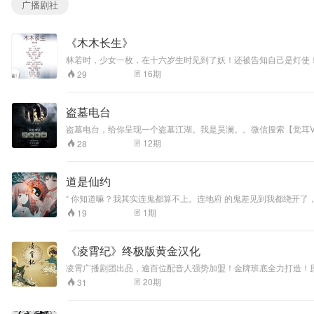
广播剧社
《木木长生》
林若时，少女一枚，在十六岁生时见到了妖！还被告知自己是灯使！！what？！灯使是什么鬼？ 十月工作室有声漫画，止鱼
http://www.missevan.com/sound/165507
16
期
29
盗墓电台
盗墓电台，给你呈现一个盗墓江湖。我是昊澜。。微信搜索【觉耳Voi
12
期
28
道是仙约
“ 你知道嘛？我其实连鬼都算不上。连地府 的鬼差见到我都绕开了，就这么在世上待着并拥有了这200多年的时光回忆。
1
期
19
《凌霄纪》终极版黄金汉化
凌霄广播剧团出品，逾百位配音人强势加盟！金牌班底全力打造！
20
期
31