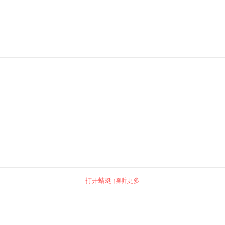
打开蜻蜓 倾听更多