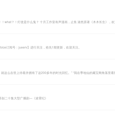
版权疑问请联系公
众号觉耳voice。
 湫然原著《木木长生》，欢迎您的收听~声漫版请戳：
ce订阅号：jueerv】进行关注，抢先1期更新，欢迎关注。
” “我在季地仙的藏宝阁角落里看到有一本残缺的仙籍上有过记载。但也不知道是什么意思，翻译过
来大致说的是......” 我此生得见过一次凤凰涅槃。可我
原创二十集大型广播剧—《凌霄纪》