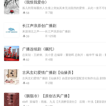
《我恨我爱你》
孤儿刑育颠覆的人生撞上突如其来无法阻挡的爱情，从此一发不可
7
期
58
长江声浪原创广播剧
来源湖北之声——长江声浪原创广播剧
125
期
39
广播连续剧《嘱托》
总策划：王娇俐、沈小贤 总编审：董朝晖 总制片：杨华平 编 剧：董慧临、杨玉川 导 演：蔡淑文、周凌宏 制片人：王润 责任编辑：陈霞 胡健 制作人：吕晓 作 曲：于祥国 录 音：房大文 音 响：李 征 制 作：王 敏 秦梓元
剧中人物： 章水灿由赵 岭 演播 凌 群由杨 默 演播 何 远由孟 宇 演播 孙晓萍由王俪桦 演播 徐 莲由李叶萌 演播 李阿妹由张 璐 演播 刘阿公由赵述仁 演播 王兰贵由王 磊 演播 彩 云由孙 卓 演播 王教授由任 杰 演播 徐远芳由
4
期
82
戴佩文 演播 投资商由王旭峰 演播 参加演播的还有 钟城、刘宇宸、霍彦辰、薛凡、孟思佑
录制
古风玄幻爱情广播剧【仙缘弄】
古风玄幻爱情广播剧【仙缘弄】由蛋炒饭联盟配音社制作出品 剧
可是，当她再睁开眼的时候却发现自己回到了一切还没开始的时候
2
期
48
没有爱过，只是，心中的那抹月光占据了他太多太多，已经成了他
无论付出多少代价他都要在天的那一边和她再爱一场。 Staff 编剧：浮生半醉 【蛋炒饭配音】 统筹：紫夜 【蛋炒饭配音】 导演：水中月 【蛋炒饭配音】 后期、美工：八夕 【蛋炒饭配
【943Loft】 敖寸心：麽麽 【蛋炒饭配音】 敖听心：玄儿 【蛋炒饭配音】 嫦娥：蕙心 【蛋炒饭配音】 旁白、玉帝：弘正 【蛋炒饭配音】 西海龙王：康康 【桃花岛配音】 王母：青田 【蛋炒饭配音】 西海龙后：美人之
《胭脂冷》【原创古风广播】
staff: 策编导：雨殇、九戈【天涯醉音剧社】 后期：叶浅【夏
醉音剧社】 绿扣：泽琰【天涯醉音剧社】 大妈：韩夏【天涯醉音