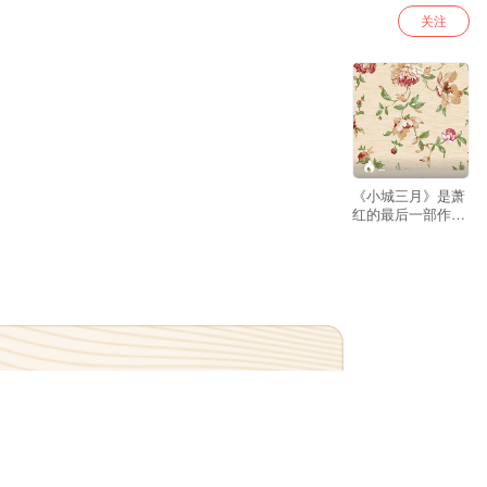
关注
--
《小城三月》是萧
红的最后一部作
品。这位正值青春
年华的女作家，在
写完这部作品不到
半年的时间，就离
开人世了。才女萧
红，以多情的笔衍
绎一个时代的爱，
作品描述了一个十
九岁的美丽的翠姨
默默地爱着大哥，
憧憬着一份在那个
封建世俗的时代不
可能的爱情，依旧
小城三月，只有大