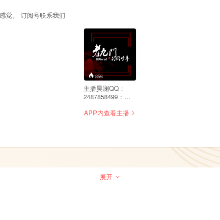
感觉。 订阅号联系我们
856
主播昊澜QQ：
2487858499；微
信：SPR1313；答
APP内查看主播
疑解惑的互动：
jueerv;《老九门》
小说精彩纷呈，电
视剧上档热播。苦
苦等更新，好想知
道后面的故事啊！
别急，让澜主播我
来给你说说《老九
展开
门》的那些事。让
你过足九门瘾。节
目内容取材于原著
小说和网络，整理
编辑后录制，如有