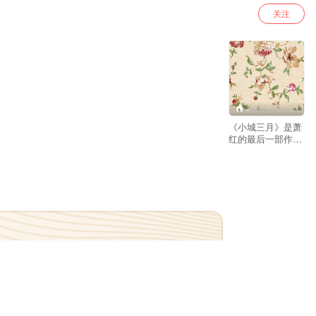
关注
--
《小城三月》是萧
红的最后一部作
品。这位正值青春
年华的女作家，在
写完这部作品不到
半年的时间，就离
开人世了。才女萧
红，以多情的笔衍
绎一个时代的爱，
作品描述了一个十
九岁的美丽的翠姨
默默地爱着大哥，
憧憬着一份在那个
封建世俗的时代不
可能的爱情，依旧
小城三月，只有大