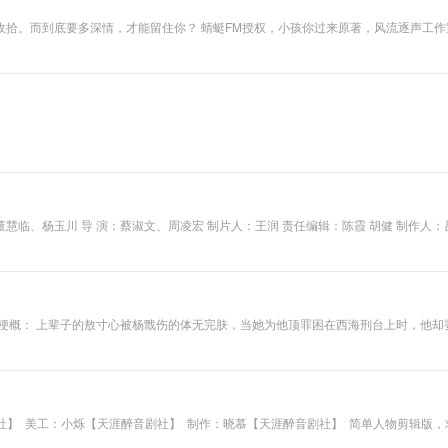
收拾。而到底要多深情，才能留住你？ 蜻蜓FM授权，小孩你过来原著，风流逐声工
、张宸恺、潘嘉萱、 季欣竹、张远韬、刘凌慧、杨瑞欣、王雨等。 解 说： 田龙 由中共余姚市委宣传部、余姚市融媒
情梗概： 上辈子的敖寸心被杨戬伤的体无完肤，当她为他顶罪困在西海刑台上时，他
，她没遇见她，他也没被她救起来。 是再一次的纠缠不清，还是碧落黄泉永不相见，
心头的执念。可当知道她消逝在天地之间以后，他恍然发觉，原来自己最爱的还是那个
音】 Cast 杨戬：力力果
影剧社】 美工：小烁【天涯醉音剧社】 制作：晓慕【天涯醉音剧社】 简单人物剪辑版，求
剧社】 小姐：白荩【天涯醉音剧社】