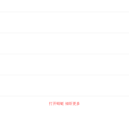
打开蜻蜓 倾听更多