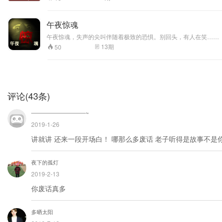
午夜惊魂
午夜惊魂，失声的尖叫伴随着极致的恐惧。别回头，有人在笑……
13
期
50
评论
(
43
条)
――――――――――~
2019-1-26
讲就讲 还来一段开场白！ 哪那么多废话 老子听得是故事不是
夜下的孤灯
2019-2-13
你废话真多
多晒太阳