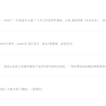
版权疑问请联系公
众号觉耳voice。
 湫然原著《木木长生》，欢迎您的收听~声漫版请戳：
ce订阅号：jueerv】进行关注，抢先1期更新，欢迎关注。
回忆。” “我在季地仙的藏宝阁角落里看到有一本残缺的仙籍上有过记载。但也不知道是什么意思，翻译
过来大致说
原创二十集大型广播剧—《凌霄纪》