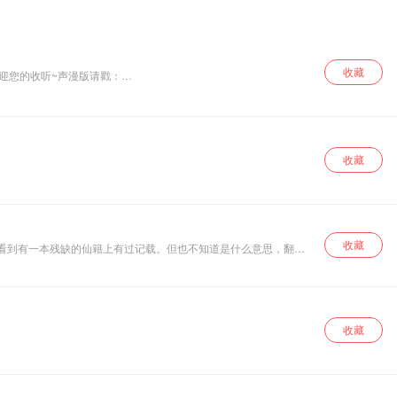
哥对翠姨的怀
想……
收藏
收藏
收藏
的是......” 我此生得见过一次凤凰涅槃。可我不确定她是否成功了。可如果没有成功会怎么样？从此消失嘛？她现在算什么？还是神仙嘛？ “我，不知道......”
收藏