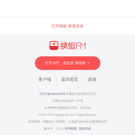
打开蜻蜓 查看更多
打开APP，高品质·离线听
客户端
返回首页
反馈
沪ICP备06026464号-4
网络文化经营许可证
沪网文[2014]0587-137号
信息网络传播视听许可证：0911603
©2011-2019 qingting.fm ALL Rights Reserved.
应用名称：蜻蜓FM | 开发者：上海麦克风文化传媒有限公司
版本号：9.5.0 |
应用权限
|
隐私协议