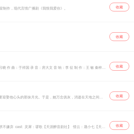
收藏
作室制作，现代言情广播剧《我恨我爱你》。
收藏
收藏
体中心联合
收藏
却要迎娶他心头的那抹月光。于是，她万念俱灰，消逝在天地之间。
她也不知道。 她，消逝在天地之间。他却是最后一个知道的。不是
她，也只有那一个她。 只是伊人已逝，再无弥补的机会，他立誓要
殇【蛋炒饭配音】 敖玉：土土 【特邀】 神秘人：夜色魔族 【龙迹部落】 天奴甲、年迈的龟丞相：Joker 【蛋炒饭配音】 一众仙人：净、水中月 【蛋炒饭配音】 张晓韵 【特邀】
收藏
不嫌弃 cast: 灵犀：谬歌【天涯醉音剧社】 惜云：晟小七【天涯