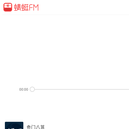
00:00
奇门八算