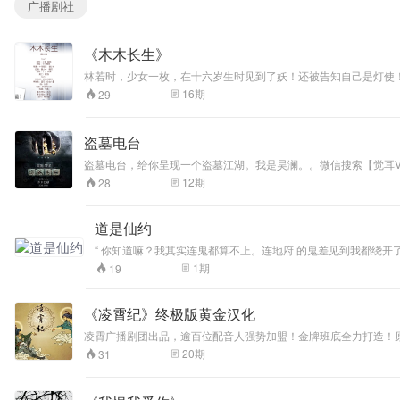
广播剧社
《木木长生》
林若时，少女一枚，在十六岁生时见到了妖！还被告知自己是灯使！！what？！灯使是什么鬼？ 十月工作室有声漫画，止鱼
http://www.missevan.com/sound/165507
16
期
29
盗墓电台
盗墓电台，给你呈现一个盗墓江湖。我是昊澜。。微信搜索【觉耳Voi
12
期
28
道是仙约
“ 你知道嘛？我其实连鬼都算不上。连地府 的鬼差见到我都绕开了，就这么在世上待着并拥有了这200多年的时光
1
期
19
《凌霄纪》终极版黄金汉化
凌霄广播剧团出品，逾百位配音人强势加盟！金牌班底全力打造！
20
期
31