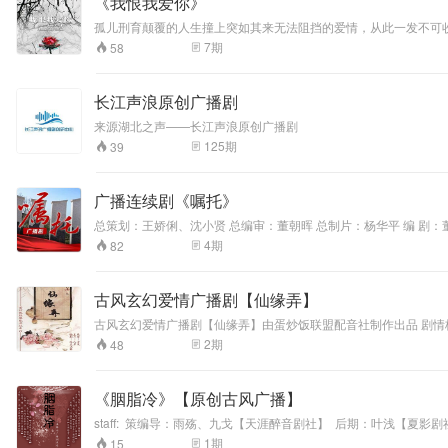
《我恨我爱你》
孤儿刑育颠覆的人生撞上突如其来无法阻挡的爱情，从此一发不可
7
期
58
长江声浪原创广播剧
来源湖北之声——长江声浪原创广播剧
125
期
39
广播连续剧《嘱托》
总策划：王娇俐、沈小贤 总编审：董朝晖 总制片：杨华平 编 剧：董慧临、杨玉川 导 演：蔡淑文、周凌宏 制片人：王润 责任编辑：陈霞 胡健 制作人：吕晓 作 曲：于祥国 录 音：房大文 音 响：李 征 制 作：王 敏 秦梓元
剧中人物： 章水灿由赵 岭 演播 凌 群由杨 默 演播 何 远由孟 宇 演播 孙晓萍由王俪桦 演播 徐 莲由李叶萌 演播 李阿妹由张 璐 演播 刘阿公由赵述仁 演播 王兰贵由王 磊 演播 彩 云由孙 卓 演播 王教授由任 杰 演播 徐远芳由
4
期
82
戴佩文 演播 投资商由王旭峰 演播 参加演播的还有 钟城、刘宇宸、霍彦辰、薛凡、孟思佑
录制
古风玄幻爱情广播剧【仙缘弄】
古风玄幻爱情广播剧【仙缘弄】由蛋炒饭联盟配音社制作出品 剧
可是，当她再睁开眼的时候却发现自己回到了一切还没开始的时候
2
期
48
没有爱过，只是，心中的那抹月光占据了他太多太多，已经成了他
无论付出多少代价他都要在天的那一边和她再爱一场。 Staff 编剧：浮生半醉 【蛋炒饭配音】 统筹：紫夜 【蛋炒饭配音】 导演：水中月 【蛋炒饭配音】 后期、美工：八夕 【蛋炒饭配
【943Loft】 敖寸心：麽麽 【蛋炒饭配音】 敖听心：玄儿 【蛋炒饭配音】 嫦娥：蕙心 【蛋炒饭配音】 旁白、玉帝：弘正 【蛋炒饭配音】 西海龙王：康康 【桃花岛配音】 王母：青田 【蛋炒饭配音】 西海龙后：美人之
《胭脂冷》【原创古风广播】
staff: 策编导：雨殇、九戈【天涯醉音剧社】 后期：叶浅【夏
醉音剧社】 绿扣：泽琰【天涯醉音剧社】 大妈：韩夏【天涯醉音
1
期
15