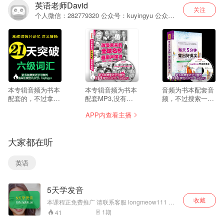
英语老师David
关注
个人微信：282779320 公众号：kuyingyu 公众号
提供大量音频视频英语学习材料进行学习，
--
13
71
本专辑音频为书本
本专辑音频为书本
音频为书本配套音
配套的，不过拿来
配套MP3,没有文
频，不过搜索一下
平时进行单词复习
本提供，大家可以
标题都能在网上找
APP内查看主播
也是不错的选择。
网络搜索一下。如
到文本的。如果需
如果需要完整下载
需打包下载音频，
要打包下载音频，
本专辑音频，请关
请关注微信公众
请关注微信公众
大家都在听
注微信公众号：
号：aixuewaiyu,然
号：aixuewaiyu,回
aixuewaiyu,,回
后回复”名校演
复”5分钟美文“即可
复“21天六级词
讲“即可获得下载地
获得下载地址
英语
汇”即可获得下载链
址
接
5天学发音
收藏
本课程正免费推广 请联系客服 longmeow111 获
取 【5天学发音】 （见词能读，听词能拼！）
1
期
41
【适合人群】： – 无英语基础者 – 有英语基础，