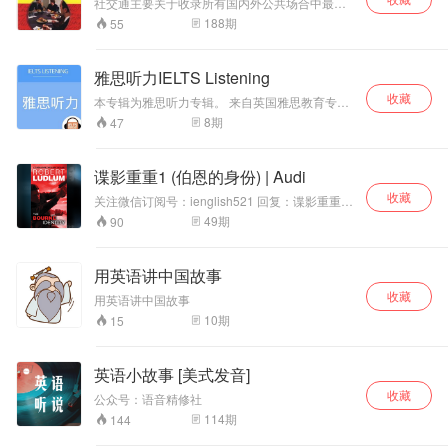
社交通主要关于收录所有国内外公共场合中最常
使用的英语会话与信息,搭配专业美籍老师录音,并
188
期
55
以简明的英语实况会话的方式。
雅思听力IELTS Listening
收藏
本专辑为雅思听力专辑。 来自英国雅思教育专家
Ben的雅思学习频道。提供新鲜丰富的资料，标
8
期
47
准答案，学习指南和应试技巧，雅思作文修改指
导/网络在线课程。 Ben Worthington 来自英国，
专业指导雅思考试，经验丰富。他热爱英语教
谍影重重1 (伯恩的身份) | Audi
学，并将教学经验以广播节目的方式分享给大
收藏
家。在IELTSPodcast的节目中，他将采访雅思考
关注微信订阅号：ienglish521 回复：谍影重重，
官和考生，帮助大家提高成绩，实现梦想。
获取相应《The Bourne Identity》电子书。 他没
49
期
90
有过去，也可能不再会有未来。他只知道自己被
人从地中海捞起时，身上遍布了弹孔。他动过整
容手术，臀部皮下还藏着微型胶片，其内容是一
用英语讲中国故事
组数字……这些线索引领他来到了苏黎世银行，
收藏
却发现一个名为“杰森·伯恩”的身份，和一个四百
用英语讲中国故事
万美金巨款的神秘账户！
10
期
15
英语小故事 [美式发音]
收藏
公众号：语音精修社
114
期
144