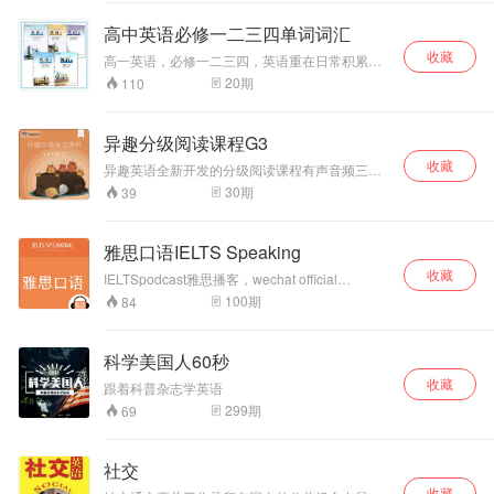
但希望重新系统学发音者 – 少儿，成人皆可 【课
程特点】： – 共5堂课 – 每天解锁1堂课，5天学
高中英语必修一二三四单词词汇
完 – 每堂课30-45分钟 – 系统科学学习音标发音 –
收藏
含大量单词练习 – 更有7天训练营纠音哦！ – 手
高一英语，必修一二三四，英语重在日常积累。
机，PC，平板皆可！ – 随时随地，碎片化学习 –
高中词汇有部分是初中已经接触过，高中需要重
20
期
110
优美画质，高清语音 【课程目标】： – 英语标准
点掌握。生活中常用思考，进步是可以看得见
发音 – 见词能读，听词能拼！ – 拥有超强自学能
的。加油。感谢关注订阅分享……
力！ 免费领取请联系 客服龙龙：longmeow111
异趣分级阅读课程G3
收藏
异趣英语全新开发的分级阅读课程有声音频三年
级。依托美国Star reading分级阅读产品来精心挑
30
期
39
选100篇适合AR值在3.0-4.0之间的社科读物并配
以音频。方便学员收听学习。 注：本级别的100
篇社科读物水平相当于美国本土三年级学生的平
雅思口语IELTS Speaking
均阅读水平。 如果您不了解您孩子能读什么书，
收藏
欢迎留言哈！
IELTSpodcast雅思播客，wechat official
account: English Exam Podcast。来自英国雅思
100
期
84
教育专家Ben的雅思学习频道。提供新鲜丰富的
资料，标准答案，学习指南和应试技巧，雅思作
文修改指导/网络在线课程。
科学美国人60秒
收藏
跟着科普杂志学英语
299
期
69
社交
收藏