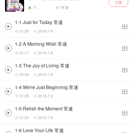
订阅
71
79
期
1-1 Just for Today 常速
01:59
2016-7-9
1-2 A Morning Wish 常速
01:11
2016-7-9
1-3 The Joy of Living 常速
00:54
2016-7-9
1-4 We're Just Beginning 常速
01:29
2016-7-9
1-5 Relish the Moment 常速
01:24
2016-7-9
1-6 Love Your Life 常速