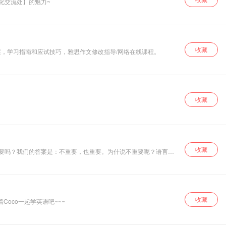
文化交流处】的魅力~
收藏
富的资料，标准答案，学习指南和应试技巧，雅思作文修改指导/网络在线课程。
收藏
收藏
式口音”真的很重要吗？我们的答案是：不重要，也重要。为什说不重要呢？语言是
模一样，张口说的英语都是一样的味道，那未免也太无聊了吧！【龙
0分钟左右– 每周更新预2堂课，课程总更新与学习周期为2-3个
收藏
oco一起学英语吧~~~