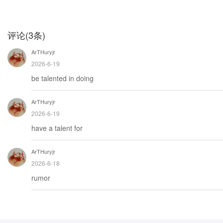
评论
(
3
条)
ArTHuryjr
2026-6-19
be talented in doing
ArTHuryjr
2026-6-19
have a talent for
ArTHuryjr
2026-6-18
rumor