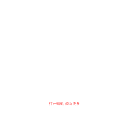
打开蜻蜓 倾听更多