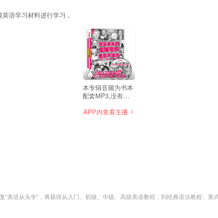
音频视频英语学习材料进行学习，
26
本专辑音频为书本
配套MP3,没有文
本提供，大家可以
APP内查看主播
网络搜索一下。如
需打包下载音频，
请关注微信公众
号：aixuewaiyu,然
后回复”名校演
讲“即可获得下载地
址
yu,回复“美语从头学”，将获得从入门、初级、中级、高级美语教程，到经典语法教程、