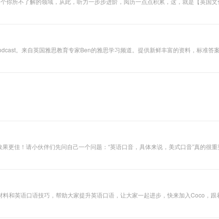
料，展示一个个你所不了解的领域，从此，听力一步步进阶，阅历一点点积累，这，就是【英国
t: English Exam Podcast。来自英国雅思教育专家Ben的雅思学习频道。提供新鲜丰
can-demo/ 聆听，配合图文效果更佳！请小伙伴们先问自己一个问题：“英语口音，具体来说，美
你的翅膀和助跑器，那么有一点中国口音又有什么关系呢？况且如果每个人都长得一
，重弱读等标准美音方方面面– 专门针对中国人发音问题，中英文细致讲解– 每堂课仅1
清双语语音
和英语口语技巧，帮助大家提升英语口语，让大家一起进步，快来加入Coco，跟着C