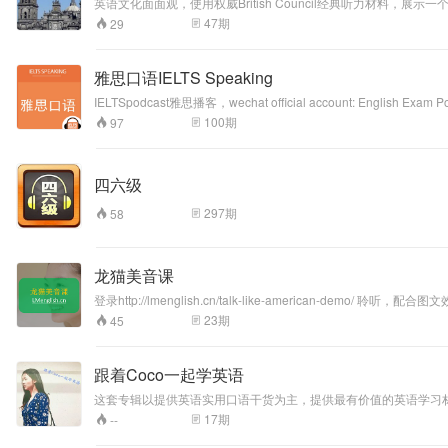
英语文化面面观，使用权威British Council经典听力材
47
期
29
雅思口语IELTS Speaking
IELTSpodcast雅思播客，wechat official accoun
100
期
97
四六级
297
期
58
龙猫美音课
登录http://lmenglish.cn/talk-like-ameri
一个工具，如果你已经能够将英语应用在生活和学习中，它变成了
23
期
45
猫美音课】：– 涵盖语音语调，单个词发音要点，美音特征音，连读
月左右，预计30-40堂课。– 随时随地，在线学习– 高清画质，高
跟着Coco一起学英语
这套专辑以提供英语实用口语干货为主，提供最有价值的英语学习材料
17
期
--