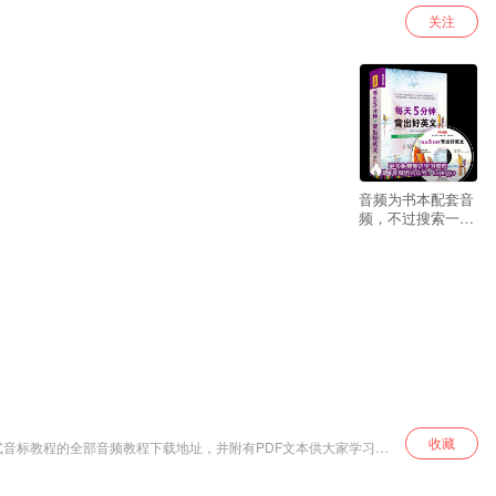
关注
67
音频为书本配套音
频，不过搜索一下
标题都能在网上找
到文本的。如果需
要打包下载音频，
请关注微信公众
号：aixuewaiyu,回
复”5分钟美文“即可
获得下载地址
收藏
美式音标教程的全部音频教程下载地址，并附有PDF文本供大家学习