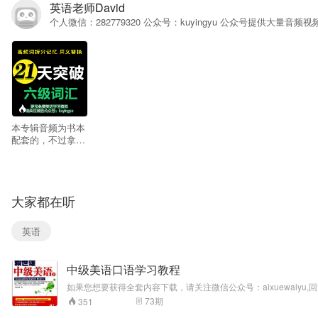
英语老师David
个人微信：282779320 公众号：kuyingyu 公众号提供大量
--
本专辑音频为书本
配套的，不过拿来
平时进行单词复习
也是不错的选择。
如果需要完整下载
本专辑音频，请关
大家都在听
注微信公众号：
aixuewaiyu,,回
复“21天六级词
英语
汇”即可获得下载链
接
中级美语口语学习教程
如果您想要获得全套内容下载，请关注微信公众号：aixuewai
哦！
73
期
351