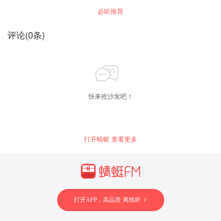
法，教你如何写作，让你的写作突破高分；请评
必听推荐
论问题，老师帮助解答，助力你英语高分突破。
评论
(
0
条)
快来抢沙发吧！
打开蜻蜓 查看更多
打开APP，高品质·离线听