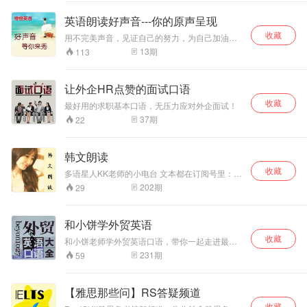
英语朗读好声音---你的原声呈现
收藏
用不完美声音，见证自己的努力，为自己加油！
只要打开手机内置的录音机，读上一段英语文
13
期
113
字，把录音文件发送到：qq 2078280566, 微XIN:
wevoyager，听见一个不一样的自己。
让外企HR点赞的面试口语
收藏
最好用的求职基本口语，无压力应对外企面试！
37
期
22
韩文朗读
收藏
多语星人KK老师的小电台 文本都在订阅号里：
hanyulaoshikejin
202
期
29
和小饼学外贸英语
收藏
和小饼老师学外贸英语口语，带你一起走进最
全，最纯正，最地道的外贸口语世界。
231
期
59
【雅思那些问】RS答疑频道
收藏