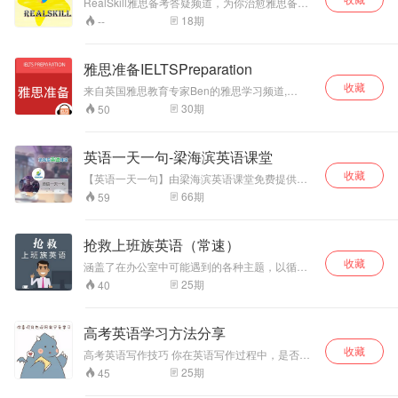
RealSkill雅思备考答疑频道，为你治愈雅思备考
中所有疑难杂症。
18
期
--
雅思准备IELTSPreparation
收藏
来自英国雅思教育专家Ben的雅思学习频道,
wechat official account: English Exam
30
期
50
Podcast。提供新鲜丰富的资料，标准答案，学习
指南和应试技巧，雅思作文修改指导/网络在线课
程。
英语一天一句-梁海滨英语课堂
收藏
【英语一天一句】由梁海滨英语课堂免费提供。
每天为广大英语学习者提供轻松方便的英语学习
66
期
59
材料。欢迎关注官方微信公众号“英语一天一练"学
习更多的英语资讯。
抢救上班族英语（常速）
收藏
涵盖了在办公室中可能遇到的各种主题，以循序
渐进的方式，帮助大家学习实用的职场英语
25
期
40
高考英语学习方法分享
收藏
高考英语写作技巧 你在英语写作过程中，是否遇
到： 1、你的单词量少，写不完； 2、语法结构模
25
期
45
糊； 3、句型不够优美； 4、每次考试下来，作文
只能得几分； ----------- 没有关系，我们老师有方