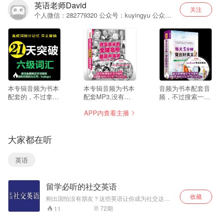
英语老师David
关注
个人微信：282779320 公众号：kuyingyu 公众号
提供大量音频视频英语学习材料进行学习，
--
26
67
本专辑音频为书本
本专辑音频为书本
音频为书本配套音
配套的，不过拿来
配套MP3,没有文
频，不过搜索一下
平时进行单词复习
本提供，大家可以
标题都能在网上找
APP内查看主播
也是不错的选择。
网络搜索一下。如
到文本的。如果需
如果需要完整下载
需打包下载音频，
要打包下载音频，
本专辑音频，请关
请关注微信公众
请关注微信公众
大家都在听
注微信公众号：
号：aixuewaiyu,然
号：aixuewaiyu,回
aixuewaiyu,,回
后回复”名校演
复”5分钟美文“即可
复“21天六级词
讲“即可获得下载地
获得下载地址
英语
汇”即可获得下载链
址
接
留学必听的社交英语
收藏
刚出国怕没有朋友？这些英语让你成为社交达
人！
72
期
11