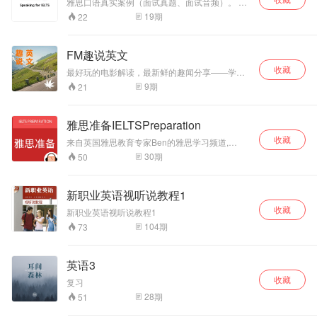
雅思口语真实案例（面试真题、面试音频）。 这
里会不定期的发布新音频，欢迎订阅收听！ 美丽
19
期
22
人生，菲凡英语！让我们一起学习，一起进步
吧！ 相关音频文本请关注微信公众号获取。 微信
公众号ID：iamFF-English（菲凡英语）。
FM趣说英文
收藏
最好玩的电影解读，最新鲜的趣闻分享——学英
语，就要有趣！
9
期
21
雅思准备IELTSPreparation
收藏
来自英国雅思教育专家Ben的雅思学习频道,
wechat official account: English Exam
30
期
50
Podcast。提供新鲜丰富的资料，标准答案，学习
指南和应试技巧，雅思作文修改指导/网络在线课
程。
新职业英语视听说教程1
收藏
新职业英语视听说教程1
104
期
73
英语3
收藏
复习
28
期
51