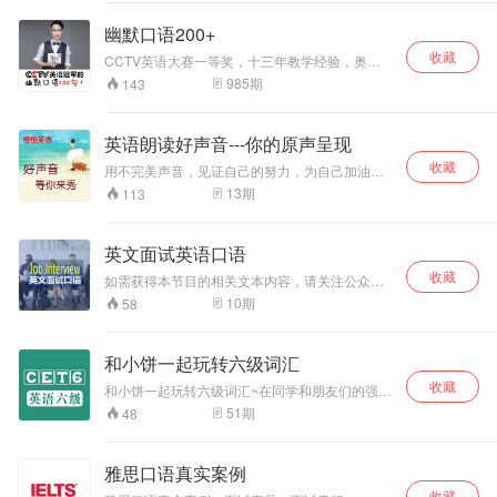
幽默口语200+
收藏
CCTV英语大赛一等奖，十三年教学经验，奥斯
卡幽默英语工作室创始人，林肯英语学校创始
985
期
143
人。 想制定专属于您的学习计划，加我的VXin：
aosikayingyuvip(奥斯卡英语vip的拼音)
英语朗读好声音---你的原声呈现
收藏
用不完美声音，见证自己的努力，为自己加油！
只要打开手机内置的录音机，读上一段英语文
13
期
113
字，把录音文件发送到：qq 2078280566, 微XIN:
wevoyager，听见一个不一样的自己。
英文面试英语口语
收藏
如需获得本节目的相关文本内容，请关注公众号:
aixuewaiyu，回复“面试”即可获得文本下载
10
期
58
和小饼一起玩转六级词汇
收藏
和小饼一起玩转六级词汇~在同学和朋友们的强烈
要求下，小饼决定做这期六级词汇的节目，希望
51
期
48
可以给备考四六级的同学们以及广大英语爱好者
带来些许帮助，欢迎同学们和小饼一起玩转六级
词汇，坚持和努力，让我们一起成就更优秀的自
雅思口语真实案例
己！朋友们也可扫二维码和小饼近距离交流~
收藏