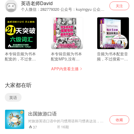
英语老师David
关注
个人微信：282779320 公众号：kuyingyu 公众号
提供大量音频视频英语学习材料进行学习，
--
26
67
本专辑音频为书本
本专辑音频为书本
音频为书本配套音
配套的，不过拿来
配套MP3,没有文
频，不过搜索一下
平时进行单词复习
本提供，大家可以
标题都能在网上找
APP内查看主播
也是不错的选择。
网络搜索一下。如
到文本的。如果需
如果需要完整下载
需打包下载音频，
要打包下载音频，
本专辑音频，请关
请关注微信公众
请关注微信公众
大家都在听
注微信公众号：
号：aixuewaiyu,然
号：aixuewaiyu,回
aixuewaiyu,,回
后回复”名校演
复”5分钟美文“即可
复“21天六级词
讲“即可获得下载地
获得下载地址
英语
汇”即可获得下载链
址
接
出国旅游口语
收藏
对旅游英语口语中的习惯用语和习惯表达法，做
了详细的解释。
16
期
37