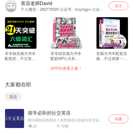
英语老师David
关注
个人微信：282779320 公众号：kuyingyu 公众号
提供大量音频视频英语学习材料进行学习，
--
13
71
本专辑音频为书本
本专辑音频为书本
音频为书本配套音
配套的，不过拿来
配套MP3,没有文
频，不过搜索一下
平时进行单词复习
本提供，大家可以
标题都能在网上找
APP内查看主播
也是不错的选择。
网络搜索一下。如
到文本的。如果需
如果需要完整下载
需打包下载音频，
要打包下载音频，
本专辑音频，请关
请关注微信公众
请关注微信公众
大家都在听
注微信公众号：
号：aixuewaiyu,然
号：aixuewaiyu,回
aixuewaiyu,,回
后回复”名校演
复”5分钟美文“即可
复“21天六级词
讲“即可获得下载地
获得下载地址
英语
汇”即可获得下载链
址
接
留学必听的社交英语
收藏
刚出国怕没有朋友？这些英语让你成为社交达
人！
72
期
25