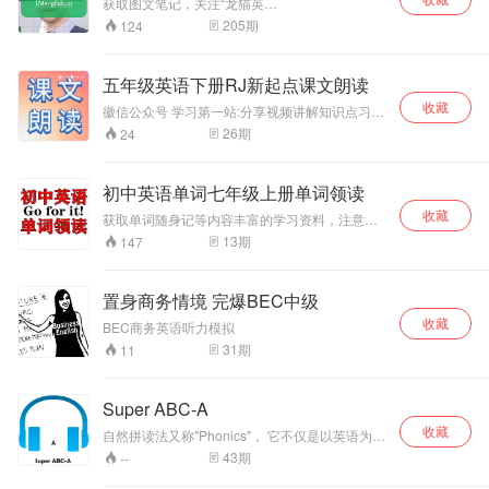
获取图文笔记，关注“龙猫英
语”（learnmeowenglish2）！ 免费获取价值
205
期
124
219【5天学发音】课程，请访问LMenglish.cn 想
加入免费英语角，和龙猫聊聊天？添加小助手
longmeow111, 发送关键词 good 就可以啦！ 更
五年级英语下册RJ新起点课文朗读
多“龙猫英语”精品课程，请登录 LMenglish.cn
收藏
徽信公众号 学习第一站:分享视频讲解知识点习题
课件，徽信搜学习第一站，关住后​ 自动发送
26
期
24
初中英语单词七年级上册单词领读
收藏
获取单词随身记等内容丰富的学习资料，注意听
录音最后20秒。
13
期
147
置身商务情境 完爆BEC中级
收藏
BEC商务英语听力模拟
31
期
11
Super ABC-A
收藏
自然拼读法又称"Phonics"， 它不仅是以英语为母
语国家的孩子学习英语读音与拼字，增进阅读能
43
期
--
力与理解力的教学法，更是以英语为第二语言的
英语初学者学习发音规则与拼读技巧的教学方