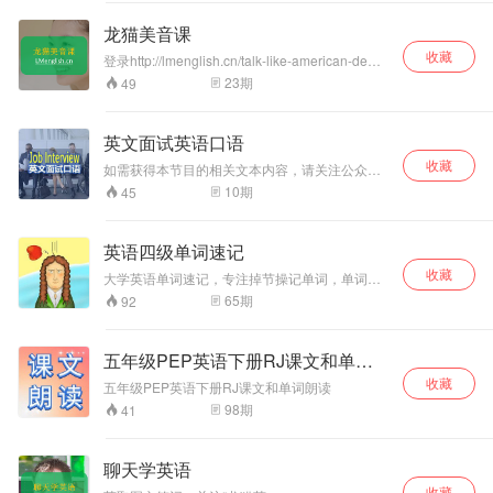
龙猫美音课
收藏
登录http://lmenglish.cn/talk-like-american-demo/
聆听，配合图文效果更佳！请小伙伴们先问自己
23
期
49
一个问题：“英语口音，具体来说，美式口音”真的
很重要吗？我们的答案是：不重要，也重要。为
什说不重要呢？语言是一个工具，如果你已经能
英文面试英语口语
够将英语应用在生活和学习中，它变成了你的翅
收藏
膀和助跑器，那么有一点中国口音又有什么关系
如需获得本节目的相关文本内容，请关注公众号:
呢？况且如果每个人都长得一模一样，张口说的
aixuewaiyu，回复“面试”即可获得文本下载
10
期
45
英语都是一样的味道，那未免也太无聊了吧！
【龙猫美音课】：– 涵盖语音语调，单个词发音
要点，美音特征音，连读，重弱读等标准美音方
英语四级单词速记
方面面– 专门针对中国人发音问题，中英文细致
讲解– 每堂课仅10分钟左右– 每周更新预2堂课，
收藏
大学英语单词速记，专注掉节操记单词，单词记
课程总更新与学习周期为2-3个月左右，预计30-
不住？你掉的节操还不够。
65
期
92
40堂课。– 随时随地，在线学习– 高清画质，高
清双语语音
五年级PEP英语下册RJ课文和单词
朗读
收藏
五年级PEP英语下册RJ课文和单词朗读
98
期
41
聊天学英语
收藏