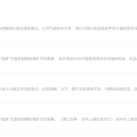
你理解我们的态度和观点。心浮气躁的年代里，我们只想让有温度的声音不被喧嚣埋
筑中国梦”主题原创网络视听节目展播。 该片讲述10位中国香港青年在内地的创业、生
让自我价值得以实现。
持人与嘉宾对话的形式，以音视频、文字、图片等多媒体手段，与网友在线交流，达
法规，剖析新闻热点，洞察世界风云，讲述人生故事，为网友展现不同角度的精彩观
中国梦”主题原创网络视听节目展播。 《浦江往事： 百年上海红色印记》 由中共上海市
好 网民礼赞建党百年 ” 系列活动项目之一。