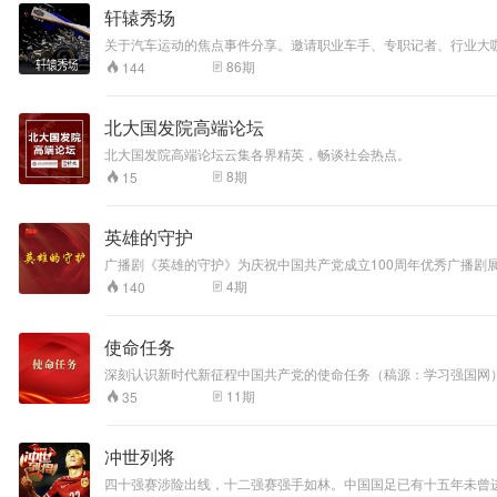
轩辕秀场
关于汽车运动的焦点事件分享。邀请职业车手、专职记者、行业大
86
期
144
北大国发院高端论坛
北大国发院高端论坛云集各界精英，畅谈社会热点。
8
期
15
英雄的守护
广播剧《英雄的守护》为庆祝中国共产党成立100周年优秀广播剧
4
期
140
使命任务
深刻认识新时代新征程中国共产党的使命任务（稿源：学习强国网
11
期
35
冲世列将
四十强赛涉险出线，十二强赛强手如林。中国国足已有十五年未曾进