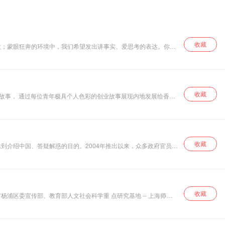
收藏
没；蒙眼狂奔的环境中，我们希望发出讲事实、爱思考的表达。你愿
收藏
活故事， 通过每位青年极具个人色彩的创业故事展现内地发展给香港
收藏
到介绍中国、答疑解惑的目的。2004年推出以来，众多政府官员、
点，别样人生。节目曾多次获得国家级等重要奖项。
收藏
杨浦区委宣传部、教育部人文社会科学重 点研究基地 -- 上海师范