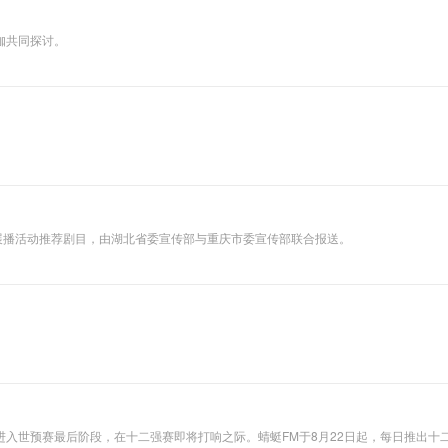
咖共同探讨。
展播活动推荐剧目，由湖北省委宣传部与重庆市委宣传部联合报送。
）
入世预赛最后阶段，在十二强赛即将打响之际。蜻蜓FM于8月22日起，每日推出十