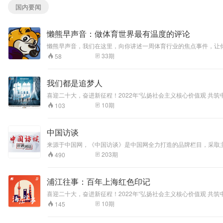
国内要闻
懒熊早声音：做体育世界最有温度的评论
懒熊早声音，我们在这里，向你讲述一周体育行业的焦点事件，让
意成为我们的听众吗？我听到，你说愿意。
33
期
58
我们都是追梦人
喜迎二十大，奋进新征程！2022年“弘扬社会主义核心价值观 共
青年带来的全新机遇， 看他们如何把个人理想融入国家发展大局，
10
期
103
中国访谈
来源于中国网，《中国访谈》是中国网全力打造的品牌栏目，采取主
外国使节、专家学者、社会名人、商界名流等先后做客，解读政策
203
期
490
浦江往事：百年上海红色印记
喜迎二十大，奋进新征程！2022年“弘扬社会主义核心价值观 共筑
大学都市文化研究中心提供指导。本节目是 2021 年上海市 “ 中国
10
期
145