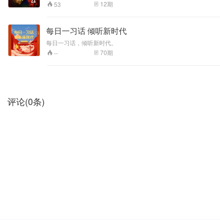
支持中国队！
12
期
53
每日一习话 倾听新时代
每日一习话，倾听新时代。
70
期
--
评论
(
0
条)