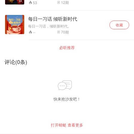
足已有十五年未曾进入世预赛最后阶段，在十二
12
期
53
强赛即将打响之际。蜻蜓FM于8月22日起，每日
推出十二强赛国足专访纪录片《冲世列将》，走
进更真实的国脚内心世界，支持中国队！
每日一习话 倾听新时代
收藏
每日一习话，倾听新时代。
70
期
--
必听推荐
评论
(
0
条)
快来抢沙发吧！
打开蜻蜓 查看更多