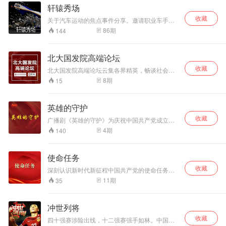
点研究基地 -- 上海师范大学都市文化研究中心提
轩辕秀场
供指导。本节目是 2021 年上海市 “ 中国好 网民
收藏
礼赞建党百年 ” 系列活动项目之一。
关于汽车运动的焦点事件分享。邀请职业车手、
专职记者、行业大咖共同探讨。
86
期
144
北大国发院高端论坛
收藏
北大国发院高端论坛云集各界精英，畅谈社会热
点。
8
期
15
英雄的守护
收藏
广播剧《英雄的守护》为庆祝中国共产党成立
100周年优秀广播剧展播活动推荐剧目，由湖北
4
期
140
省委宣传部与重庆市委宣传部联合报送。
使命任务
收藏
深刻认识新时代新征程中国共产党的使命任务
（稿源：学习强国网）
11
期
35
冲世列将
收藏
四十强赛涉险出线，十二强赛强手如林。中国国