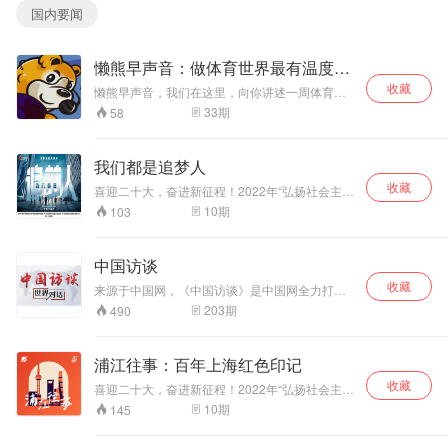
国内要闻
懒熊早声音：做体育世界最有温度的
评论
收藏
懒熊早声音，我们在这里，向你讲述一周体育行
业的焦点事件，让你理解我们的态度和观点。心
33
期
58
浮气躁的年代里，我们只想让有温度的声音不被
喧嚣埋没；蒙眼狂奔的环境中，我们希望发出讲
事实、爱思考的表达。你愿意成为我们的听众
我们都是追梦人
吗？我听到，你说愿意。
收藏
喜迎二十大，奋进新征程！2022年“弘扬社会主义
核心价值观 共筑中国梦”主题原创网络视听节目展
10
期
103
播。 该片讲述10位中国香港青年在内地的创业、
生活故事， 通过每位青年极具个人色彩的创业故
事展现内地发展给香港青年带来的全新机遇， 看
中国访谈
他们如何把个人理想融入国家发展大局，让自我
收藏
价值得以实现。
来源于中国网，《中国访谈》是中国网全力打造
的品牌栏目，采取主持人与嘉宾对话的形式，以
203
期
490
音视频、文字、图片等多媒体手段，与网友在线
交流，达到介绍中国、答疑解惑的目的。2004年
推出以来，众多政府官员、外国使节、专家学
浦江往事：百年上海红色印记
者、社会名人、商界名流等先后做客，解读政策
收藏
法规，剖析新闻热点，洞察世界风云，讲述人生
喜迎二十大，奋进新征程！2022年“弘扬社会主义
故事，为网友展现不同角度的精彩观点，别样人
核心价值观 共筑中国梦”主题原创网络视听节目展
10
期
145
生。节目曾多次获得国家级等重要奖项。
播。 《浦江往事： 百年上海红色印记》 由中共
上海市杨浦区委宣传部、教育部人文社会科学重