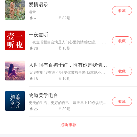
爱情语录
收藏
语录
32
期
--
一夜壹听
收藏
一夜壹听栏目会满足人们心里的情感欲望。一方
面，人们通过这个节目可以深探自己的内心生
18
期
76
活，以此为自己的情感和生活定位，并转移自身
痛苦和孤独感，另一方面，人们也通过这个节目
在公共媒体进行情感倾诉，以博取他人的同情，
人世间有百媚千红，唯有你是我情之
寻求心理的安慰。 情感类节目还是为忙碌的都市
所钟
收藏
人提供了一个述说情感的平台。在讲述类节目繁
我没有烟 没有酒 但只要你带故事来 我就绝不会
荣到泛滥的今天，已经很难将情感类再推开，几
走 感谢收听，欢迎订阅！ 欢迎来稿，说出你的故
16
期
16
乎所有的情感类节目都会涉及情感话题，甚至，
事，可以在下方留言哦， 邮箱
情感类的话题在谈话类节目中大都是重点。我们
3041861197@qq.com 也可以加企鹅群
要应和主流群体的需要，创作一档全新的情感类
620248589
物道美学电台
节目，以满足观众的心理需要。
收藏
更美的生活，更好的自己。每天早上10点认识一
个有趣的人，发现一种美好的生活方式。
29
期
25
必听推荐