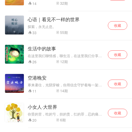
32
期
14
心语｜看见不一样的世界
收藏
探索，永无止息。
55
期
33
生活中的故事
收藏
在这里我们聊情感，聊生活，在这里我们分享自
己的故事，让每个人都不再孤单。
12
期
26
空港晚安
收藏
寒来暑往，光阴穿梭，你用信念守护着每一架航
班的平安起落，我用声音陪你度过每一个不眠的
14
期
11
夜晚。 每周六日晚八点！ 晚安，空港！ 晚安，
民航！
小女人·大世界
收藏
你受的苦，吃的亏，担的责，扛的罪，忍的痛，
到最后都会变成光，照亮你的路。《小女人·大世
6
期
20
界》分享女人心事。