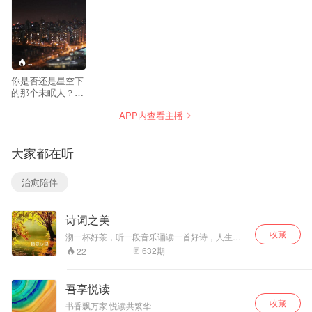
--
你是否还是星空下
的那个未眠人？一
篇美文，浸润你的
APP内查看主播
心灵，让耳朵苏
醒，让心灵睡眠！
大家都在听
治愈陪伴
诗词之美
收藏
沏一杯好茶，听一段音乐诵读一首好诗，人生的
境界在此升华。唐诗宋词的世界里，有李清照的
632
期
22
幽婉、李煜的情愁、李白的浪漫、陆游的情爱、
辛弃疾的忧愤，在他们的心灵深处体会大千世界
的苦味杂陈。 我是睿哥，我在这里等你，等你一
吾享悦读
起来品读诗词之美，等你一起来共度美好时光 !
收藏
书香飘万家 悦读共繁华