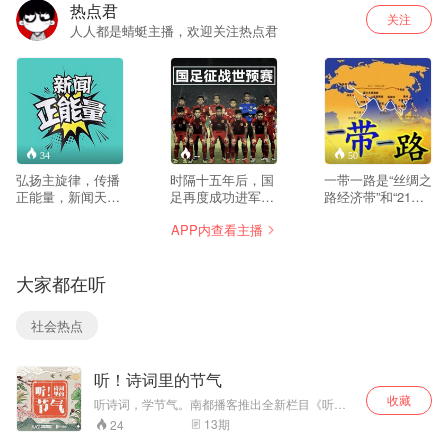
热点君
关注
人人都是蜻蜓主播，欢迎关注热点君
34
--
50
弘扬主旋律，传播
时隔十五年后，国
一带一路是“丝绸之
正能量，新闻天天
足再度成功进军世
路经济带”和“21世
听，共创中国梦！
界杯亚洲区预选赛
纪海上丝绸之路”的
APP内查看主播
的最后阶段。能否
简称，2013年9月
有惊喜？蜻蜓与你
和10月由中国国家
一起关注。
主席习近平分别提
大家都在听
出建设“新丝绸之路
经济带”和“21世纪
海上丝绸之路”的战
社会热点
略构想。
听！诗词里的节气
收藏
听诗词，学节气。南都播客推出全新栏目《听！
诗词里的节气》，由南都主播倾情演绎，带您领
13
期
24
略中国古诗词里的二十四节气。