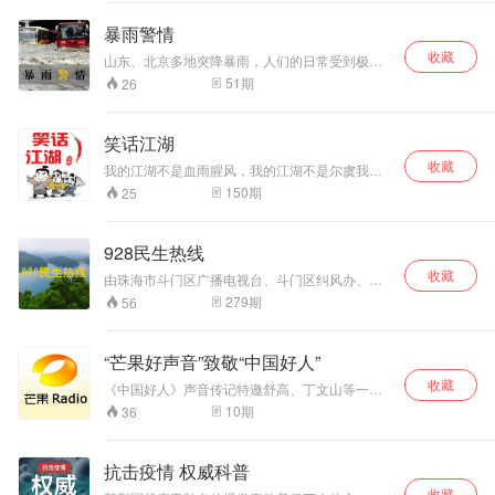
暴雨警情
收藏
山东、北京多地突降暴雨，人们的日常受到极大
影响，而暴雨之下，许多意外也频繁发生，引人
51
期
26
关注。
笑话江湖
收藏
我的江湖不是血雨腥风，我的江湖不是尔虞我
诈，我的江湖不是你死我活，我们共同拥有一个
150
期
25
嘻嘻哈哈的笑话江湖。笑话江湖邀您一起嘻哈人
生！
928民生热线
收藏
由珠海市斗门区广播电视台、斗门区纠风办、斗
门区作风办联合主办。零距离倾听民声，点对点
279
期
56
服务民生，服务群众敢担当，928民生热线。
“芒果好声音”致敬“中国好人”
收藏
《中国好人》声音传记特邀舒高、丁文山等一众
来自湖南广电的“芒果好声音”倾情加盟，用声音向
10
期
36
中国好人致敬，传播社会正能量！
抗击疫情 权威科普
收藏