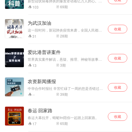
新型冠状病毒肺炎的爆发牵动着亿万人的心。蜻
蜓FM传递声音能量，整合权威媒体信息，科学预
69
期
103
防，有效发声，为抗击新型冠状病毒肺炎保驾护
航。
为武汉加油
收藏
这一段时间，新冠肺炎疫情来袭，全国人民都加
入了抗疫情阵营，最近有没有什么事令你感到热
28
期
31
泪盈眶？可能是发生在自己身边的暖心小事，也
可能是在网络上发现的感动瞬间，欢迎分享你的
故事（多长都没关系，最好长一点），让我们把
爱比港普讲案件
你的故事读给更多人听！
收藏
世界真实案件解说，悬疑、推理、神秘等故事引
人入胜，关注我，一起享受开脑洞的有趣世界
3
期
13
吧！
农资新闻播报
收藏
中华合作时报社 辛苦忙碌了一周的您是否错过了
一些重要事件？ 农资新闻播报，为您整理一周要
39
期
--
闻、政策、企业动态，再也不用担心与重要内容
擦肩而过啦！
春运·回家路
收藏
春运大幕拉开，蜻蜓fm陪你一起踏上回家路。
65
期
17