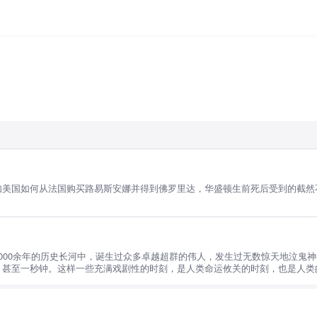
美国如何从法国购买路易斯安娜并得到佛罗里达，华盛顿生前死后受到的截然不
000余年的历史长河中，诞生过众多卓越超群的伟人，发生过无数惊天地泣鬼
，甚至一秒钟。这样一些充满戏剧性的时刻，是人类命运攸关的时刻，也是人类